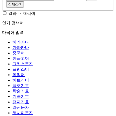
상세검색
결과 내 재검색
인기 검색어
다국어 입력
히라가나
가타카나
중국어
한글고어
그리스문자
프랑스어
독일어
히브리어
괄호기호
학술기호
기술기호
첨자기호
라틴문자
러시아문자