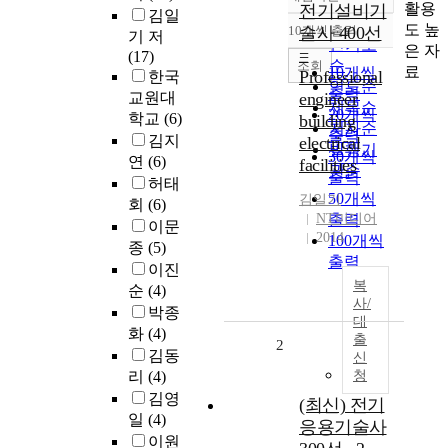
정확도
활용
전기설비기
김일
순
도 높
10개씩 출력
술사 400선
기 저
내림차순
인기도
은 자
=
(17)
순
조회
료
10개씩
Professional
한국
연도순
출력
교원대
engineer
제목순
20개씩
학교
(6)
building
저자순
출력
김지
electrical
발행기
30개씩
연
(6)
facilities
관순
출력
허태
50개씩
김일기
회
(6)
NT미디어
출력
이문
2014
100개씩
종
(5)
출력
이진
복
순
(4)
사/
박종
대
화
(4)
출
2
김동
신
리
(4)
청
김영
(최신) 전기
일
(4)
응용기술사
이원