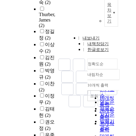
숙
(2)
목
차
Thurber,
보
James
기
(2)
정길
정
(2)
내보내기
내책장담기
이상
한글로보기
수
(2)
김진
원
(2)
정확도순
박영
내림차순
정확도
규
(2)
순
이찬
10개씩 출력
내림차순
인기도
(2)
이정
순
조회
10개씩
우
(2)
연도순
출력
제목순
김태
20개씩
저자순
헌
(2)
출력
발행기
권오
30개씩
관순
정
(2)
출력
우종