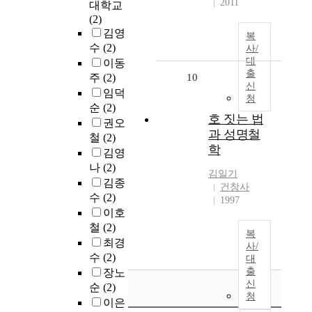
2011
대학교
(2)
김영
복
수
(2)
사/
대
이동
출
주
(2)
10
신
임덕
청
순
(2)
호 짓는 법
권오
과 성명철
철
(2)
학
김영
나
(2)
김일기
김종
건창사
수
(2)
1997
이호
철
(2)
복
최경
사/
수
(2)
대
출
장노
신
순
(2)
청
이은