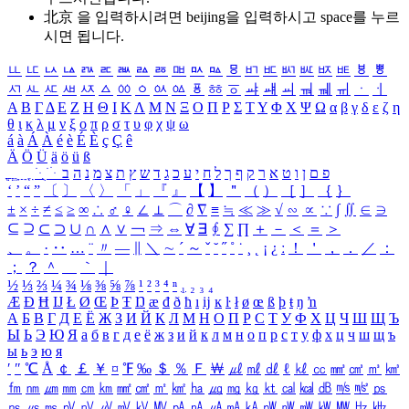
北京 을 입력하시려면
beijing
을 입력하시고 space를 누르
시면 됩니다.
ㅥ
ㅦ
ㅧ
ㅨ
ㅩ
ㅪ
ㅫ
ㅬ
ㅭ
ㅮ
ㅯ
ㅰ
ㅱ
ㅲ
ㅳ
ㅴ
ㅵ
ㅶ
ㅷ
ㅸ
ㅹ
ㅺ
ㅻ
ㅼ
ㅽ
ㅾ
ㅿ
ㆀ
ㆁ
ㆂ
ㆃ
ㆄ
ㆅ
ㆆ
ㆇ
ㆈ
ㆉ
ㆊ
ㆋ
ㆌ
ㆍ
ㆎ
Α
Β
Γ
Δ
Ε
Ζ
Η
Θ
Ι
Κ
Λ
Μ
Ν
Ξ
Ο
Π
Ρ
Σ
Τ
Υ
Φ
Χ
Ψ
Ω
α
β
γ
δ
ε
ζ
η
θ
ι
κ
λ
μ
ν
ξ
ο
π
ρ
σ
τ
υ
φ
χ
ψ
ω
á
à
Á
À
é
è
É
È
ç
Ç
ê
Ä
Ö
Ü
ä
ö
ü
ß
ְ
ֳ
ֲ
ֱ
ָ
ַ
ֵ
ֶ
ִ
ֹ
ּ
ֻ
ׂ
ׁ
ּ
ב
ה
נ
מ
צ
ת
ץ
ש
ד
ג
כ
ע
י
ח
ל
ך
ף
ק
ר
א
ט
ו
ן
ם
פ
‘
’
“
”
〔
〕
〈
〉
「
」
『
』
【
】
＂
（
）
［
］
｛
｝
±
×
÷
≠
≤
≥
∞
∴
♂
♀
∠
⊥
⌒
∂
∇
≡
≒
≪
≫
√
∽
∝
∵
∫
∬
∈
∋
⊆
⊇
⊂
⊃
∪
∩
∧
∨
￢
⇒
⇔
∀
∃
∮
∑
∏
＋
－
＜
＝
＞
、
。
·
‥
…
¨
〃
―
∥
＼
∼
´
～
ˇ
˘
˝
˚
˙
¸
˛
¡
¿
ː
！
＇
，
．
／
：
；
？
＾
＿
｀
｜
½
⅓
⅔
¼
¾
⅛
⅜
⅝
⅞
¹
²
³
⁴
ⁿ
₁
₂
₃
₄
Æ
Ð
Ħ
Ĳ
Ł
Ø
Œ
Þ
Ŧ
Ŋ
æ
đ
ð
ħ
ı
ĳ
ĸ
ŀ
ł
ø
œ
ß
þ
ŧ
ŋ
ŉ
А
Б
В
Г
Д
Е
Ё
Ж
З
И
Й
К
Л
М
Н
О
П
Р
С
Т
У
Ф
Х
Ц
Ч
Ш
Щ
Ъ
Ы
Ь
Э
Ю
Я
а
б
в
г
д
е
ё
ж
з
и
й
к
л
м
н
о
п
р
с
т
у
ф
х
ц
ч
ш
щ
ъ
ы
ь
э
ю
я
′
″
℃
Å
￠
￡
￥
¤
℉
‰
＄
％
Ｆ
￦
㎕
㎖
㎗
ℓ
㎘
㏄
㎣
㎤
㎥
㎦
㎙
㎚
㎛
㎜
㎝
㎞
㎟
㎠
㎡
㎢
㏊
㎍
㎎
㎏
㏏
㎈
㎉
㏈
㎧
㎨
㎰
㎱
㎲
㎳
㎴
㎵
㎶
㎷
㎸
㎹
㎀
㎁
㎂
㎃
㎄
㎺
㎻
㎽
㎾
㎿
㎐
㎑