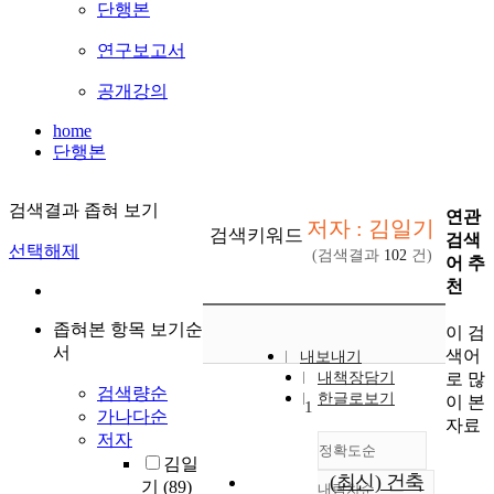
단행본
연구보고서
공개강의
home
단행본
검색결과 좁혀 보기
연관
저자 : 김일기
검색키워드
검색
선택해제
(검색결과
102
건)
어 추
천
좁혀본 항목 보기순
이 검
서
색어
내보내기
로 많
내책장담기
검색량순
한글로보기
이 본
1
가나다순
자료
저자
정확도순
김일
(최신) 건축
기
(89)
내림차순