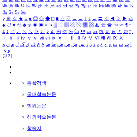
㎒
㎓
㎔
Ω
㏀
㏁
㎊
㎋
㎌
㏖
㏅
㎭
㎮
㎯
㏛
㎩
㎪
㎫
㎬
㏝
㏐
㏓
㏃
㏉
㏜
㏆
§
※
☆
★
○
●
◎
◇
◆
□
■
△
▽
→
←
↑
↓
↔
〓
◁
◀
▷
▶
♤
♠
♡
♥
♧
♣
⊙
◈
▣
◐
◑
▒
▤
▥
▨
▧
▦
▩
♨
☏
☎
☜
☞
¶
†
‡
↕
↗
↙
↖
↘
♭
♩
♪
♬
㉿
㈜
№
㏇
™
㏂
㏘
℡
＃
＆
＊
＠
ª
º
ⅰ
ⅱ
ⅲ
ⅳ
ⅴ
ⅵ
ⅶ
ⅷ
ⅸ
ⅹ
Ⅰ
Ⅱ
Ⅲ
Ⅳ
Ⅴ
Ⅵ
Ⅶ
Ⅷ
Ⅸ
Ⅹ
ا
ب
ت
ث
ج
ح
خ
د
ذ
ر
ز
س
ش
ص
ض
ط
ظ
ع
غ
ف
ق
ک
ل
م
ن
ه
و
ی
닫기
통합검색
국내학술논문
학위논문
해외학술논문
학술지