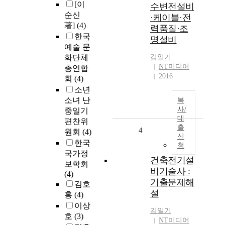
[이
수변전설비
순신
·케이블·전
著]
(4)
력품질·조
한국
명설비
예술 문
화단체
김일기
NT미디어
총연합
2016
회
(4)
소년
소녀 난
복
사/
중일기
대
편찬위
출
4
원회
(4)
신
한국
청
국가정
건축전기설
보학회
비기술사 :
(4)
기출문제해
김호
설
홍
(4)
이상
김일기
호
(3)
NT미디어