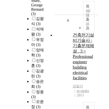
Shaw,
George
복
Bernard
사/
(3)
대
김왕
출
6
식
(3)
신
청
석재
왕
(3)
건축전기설
유정
비기술사 :
아
(3)
기출문제해
양재
설 . 3 =
학
(3)
Professional
신정
engineer
훈
(3)
building
김광
electrical
린
(3)
facilities
송은
희
(3)
김일기
nt media
정웅
2013
(3)
오윤
정
(3)
복