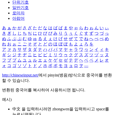
단위기호
일반기호
로마자
아랍어
あ
ぁ
か
が
さ
ざ
た
だ
な
は
ば
ぱ
ま
や
ゃ
ら
わ
ゎ
ん
い
ぃ
き
ぎ
し
じ
ち
ぢ
に
ひ
び
ぴ
み
り
う
ぅ
く
ぐ
す
ず
つ
づ
っ
ぬ
ふ
ぶ
ぷ
む
ゆ
ゅ
る
え
ぇ
け
げ
せ
ぜ
て
で
ね
へ
べ
ぺ
め
れ
お
ぉ
こ
ご
そ
ぞ
と
ど
の
ほ
ぼ
ぽ
も
よ
ょ
ろ
を
ア
ァ
カ
サ
ザ
タ
ダ
ナ
ハ
バ
パ
マ
ヤ
ャ
ラ
ワ
ヮ
ン
イ
ィ
キ
ギ
シ
ジ
チ
ヂ
ニ
ヒ
ビ
ピ
ミ
リ
ウ
ゥ
ク
グ
ス
ズ
ツ
ヅ
ッ
ヌ
フ
ブ
プ
ム
ユ
ュ
ル
エ
ェ
ケ
ゲ
セ
ゼ
テ
デ
ヘ
ベ
ペ
メ
レ
オ
ォ
コ
ゴ
ソ
ゾ
ト
ド
ノ
ホ
ボ
ポ
モ
ヨ
ョ
ロ
ヲ
―
http://chineseinput.net/
에서 pinyin(병음)방식으로 중국어를 변환
할 수 있습니다.
변환된 중국어를 복사하여 사용하시면 됩니다.
예시)
中文 을 입력하시려면
zhongwen
을 입력하시고 space를
누르시면됩니다.