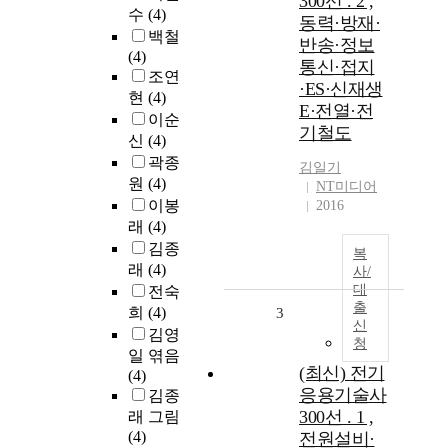
300선 . 2 ,
수
(4)
동력·방재·
백철
반송·정보
(4)
통신·접지
조연
·ES·신재생
현
(4)
E·전열·전
이순
기철도
신
(4)
곽종
김일기
원
(4)
NT미디어
이봉
2016
래
(4)
김종
복
래
(4)
사/
대
전숙
출
희
(4)
3
신
김영
청
일 엮음
(최신) 전기
(4)
응용기술사
김종
300선 . 1 ,
래 그림
(4)
전원설비·