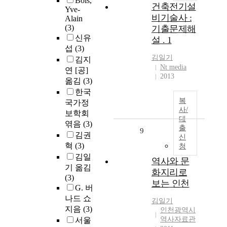
Bois,
건축전기설
Yve-
비기술사 :
Alain
(3)
기출문제해
신유
설 . 1
섭
(3)
김일기
김지
Nt media
연 [공]
2013
옮김
(3)
한국
복
국가정
사/
보학회
대
엮음
(3)
출
9
김권
신
혁
(3)
청
김일
역사와 문
기 옮김
화지리로
(3)
보는 인천
G. 버
나드 쇼
김일기
지음
(3)
인천광역시
역사자료관
서울