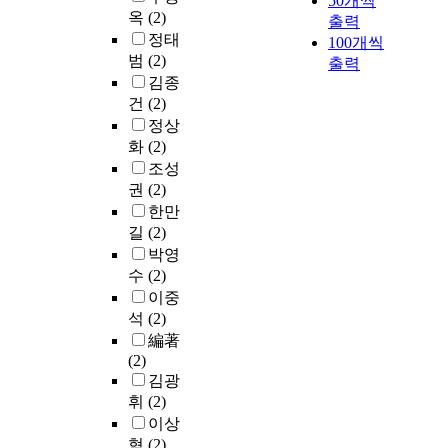
50개씩
옥
(2)
출력
정태
100개씩
범
(2)
출력
김종
건
(2)
정상
화
(2)
조성
권
(2)
한만
길
(2)
박영
수
(2)
이중
석
(2)
編著
(2)
김광
휘
(2)
이상
혁
(2)