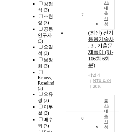
사/
강형
대
석
(3)
출
7
조현
신
정
(3)
청
공동
(최신) 전기
연구자
응용기술사
(3)
. 3 , 기출문
오일
제풀이 (91-
석
(3)
106회 6회
남창
분)
희
(3)
김일기
Krauss,
NT미디어
Rosalind
2016
(3)
오유
경
(3)
복
사/
이무
대
철
(3)
출
8
배수
신
희
(3)
청