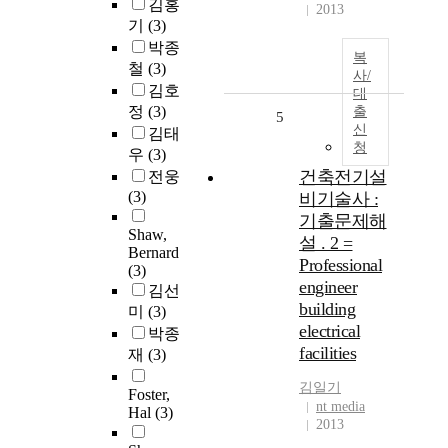
김홍
2013
기
(3)
박종
복
철
(3)
사/
김호
대
정
(3)
출
5
신
김태
청
우
(3)
건축전기설
전웅
(3)
비기술사 :
기출문제해
Shaw,
설 . 2 =
Bernard
Professional
(3)
engineer
김선
building
미
(3)
electrical
박종
facilities
재
(3)
김일기
Foster,
nt media
Hal
(3)
2013