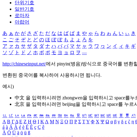
단위기호
일반기호
로마자
아랍어
あ
ぁ
か
が
さ
ざ
た
だ
な
は
ば
ぱ
ま
や
ゃ
ら
わ
ゎ
ん
い
ぃ
き
こ
ご
そ
ぞ
と
ど
の
ほ
ぼ
ぽ
も
よ
ょ
ろ
を
ア
ァ
カ
サ
ザ
タ
ダ
ナ
ハ
バ
パ
マ
ヤ
ャ
ラ
ワ
ヮ
ン
イ
ィ
キ
ギ
ソ
ゾ
ト
ド
ノ
ホ
ボ
ポ
モ
ヨ
ョ
ロ
ヲ
―
http://chineseinput.net/
에서 pinyin(병음)방식으로 중국어를 변환
변환된 중국어를 복사하여 사용하시면 됩니다.
예시)
中文 을 입력하시려면
zhongwen
을 입력하시고 space를
北京 을 입력하시려면
beijing
을 입력하시고 space를 누르
ㅥ
ㅦ
ㅧ
ㅨ
ㅩ
ㅪ
ㅫ
ㅬ
ㅭ
ㅮ
ㅯ
ㅰ
ㅱ
ㅲ
ㅳ
ㅴ
ㅵ
ㅶ
ㅷ
ㅸ
ㅹ
ㅺ
Α
Β
Γ
Δ
Ε
Ζ
Η
Θ
Ι
Κ
Λ
Μ
Ν
Ξ
Ο
Π
Ρ
Σ
Τ
Υ
Φ
Χ
Ψ
Ω
α
β
γ
δ
ε
ζ
η
á
à
Á
À
é
è
É
È
ç
Ç
ê
Ä
Ö
Ü
ä
ö
ü
ß