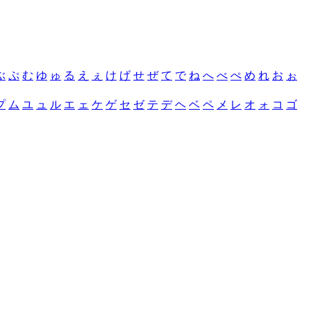
ぶ
ぷ
む
ゆ
ゅ
る
え
ぇ
け
げ
せ
ぜ
て
で
ね
へ
べ
ぺ
め
れ
お
ぉ
プ
ム
ユ
ュ
ル
エ
ェ
ケ
ゲ
セ
ゼ
テ
デ
ヘ
ベ
ペ
メ
レ
オ
ォ
コ
ゴ