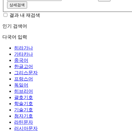
상세검색
결과 내 재검색
인기 검색어
다국어 입력
히라가나
가타카나
중국어
한글고어
그리스문자
프랑스어
독일어
히브리어
괄호기호
학술기호
기술기호
첨자기호
라틴문자
러시아문자