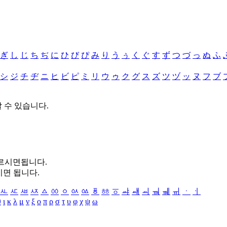
ぎ
し
じ
ち
ぢ
に
ひ
び
ぴ
み
り
う
ぅ
く
ぐ
す
ず
つ
づ
っ
ぬ
ふ
シ
ジ
チ
ヂ
ニ
ヒ
ビ
ピ
ミ
リ
ウ
ゥ
ク
グ
ス
ズ
ツ
ヅ
ッ
ヌ
フ
ブ
할 수 있습니다.
누르시면됩니다.
시면 됩니다.
ㅻ
ㅼ
ㅽ
ㅾ
ㅿ
ㆀ
ㆁ
ㆂ
ㆃ
ㆄ
ㆅ
ㆆ
ㆇ
ㆈ
ㆉ
ㆊ
ㆋ
ㆌ
ㆍ
ㆎ
θ
ι
κ
λ
μ
ν
ξ
ο
π
ρ
σ
τ
υ
φ
χ
ψ
ω