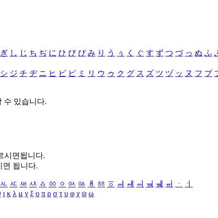
ぎ
し
じ
ち
ぢ
に
ひ
び
ぴ
み
り
う
ぅ
く
ぐ
す
ず
つ
づ
っ
ぬ
ふ
シ
ジ
チ
ヂ
ニ
ヒ
ビ
ピ
ミ
リ
ウ
ゥ
ク
グ
ス
ズ
ツ
ヅ
ッ
ヌ
フ
ブ
할 수 있습니다.
누르시면됩니다.
시면 됩니다.
ㅻ
ㅼ
ㅽ
ㅾ
ㅿ
ㆀ
ㆁ
ㆂ
ㆃ
ㆄ
ㆅ
ㆆ
ㆇ
ㆈ
ㆉ
ㆊ
ㆋ
ㆌ
ㆍ
ㆎ
θ
ι
κ
λ
μ
ν
ξ
ο
π
ρ
σ
τ
υ
φ
χ
ψ
ω