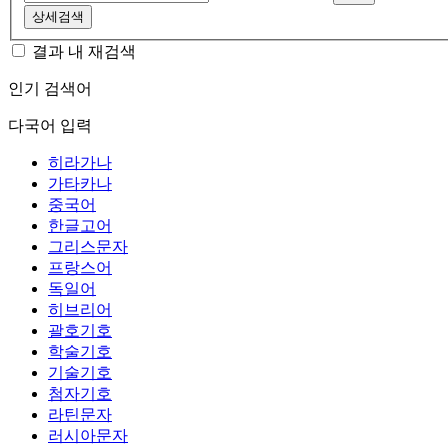
상세검색
결과 내 재검색
인기 검색어
다국어 입력
히라가나
가타카나
중국어
한글고어
그리스문자
프랑스어
독일어
히브리어
괄호기호
학술기호
기술기호
첨자기호
라틴문자
러시아문자