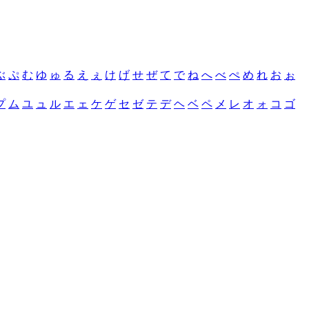
ぶ
ぷ
む
ゆ
ゅ
る
え
ぇ
け
げ
せ
ぜ
て
で
ね
へ
べ
ぺ
め
れ
お
ぉ
プ
ム
ユ
ュ
ル
エ
ェ
ケ
ゲ
セ
ゼ
テ
デ
ヘ
ベ
ペ
メ
レ
オ
ォ
コ
ゴ