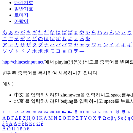
단위기호
일반기호
로마자
아랍어
あ
ぁ
か
が
さ
ざ
た
だ
な
は
ば
ぱ
ま
や
ゃ
ら
わ
ゎ
ん
い
ぃ
き
こ
ご
そ
ぞ
と
ど
の
ほ
ぼ
ぽ
も
よ
ょ
ろ
を
ア
ァ
カ
サ
ザ
タ
ダ
ナ
ハ
バ
パ
マ
ヤ
ャ
ラ
ワ
ヮ
ン
イ
ィ
キ
ギ
ソ
ゾ
ト
ド
ノ
ホ
ボ
ポ
モ
ヨ
ョ
ロ
ヲ
―
http://chineseinput.net/
에서 pinyin(병음)방식으로 중국어를 변환
변환된 중국어를 복사하여 사용하시면 됩니다.
예시)
中文 을 입력하시려면
zhongwen
을 입력하시고 space를
北京 을 입력하시려면
beijing
을 입력하시고 space를 누르
ㅥ
ㅦ
ㅧ
ㅨ
ㅩ
ㅪ
ㅫ
ㅬ
ㅭ
ㅮ
ㅯ
ㅰ
ㅱ
ㅲ
ㅳ
ㅴ
ㅵ
ㅶ
ㅷ
ㅸ
ㅹ
ㅺ
Α
Β
Γ
Δ
Ε
Ζ
Η
Θ
Ι
Κ
Λ
Μ
Ν
Ξ
Ο
Π
Ρ
Σ
Τ
Υ
Φ
Χ
Ψ
Ω
α
β
γ
δ
ε
ζ
η
á
à
Á
À
é
è
É
È
ç
Ç
ê
Ä
Ö
Ü
ä
ö
ü
ß