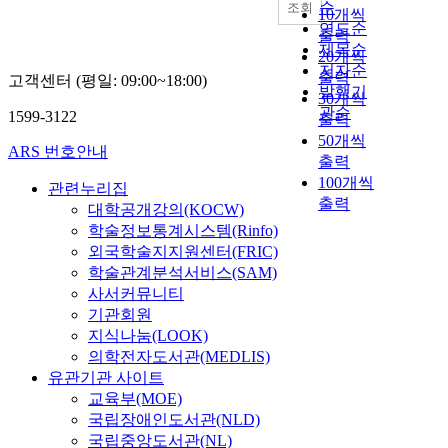
순
조회
10개씩
연도순
출력
제목순
20개씩
저자순
출력
고객센터 (평일: 09:00~18:00)
발행기
30개씩
관순
1599-3122
출력
50개씩
ARS 번호안내
출력
100개씩
관련누리집
출력
대학공개강의(KOCW)
학술정보통계시스템(Rinfo)
외국학술지지원센터(FRIC)
학술관계분석서비스(SAM)
사서커뮤니티
기관회원
지식나눔(LOOK)
의학전자도서관(MEDLIS)
유관기관 사이트
교육부(MOE)
국립장애인도서관(NLD)
국립중앙도서관(NL)