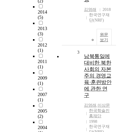
(2)
김영래
2018
2014
한국연구재
(5)
단(NRF)
2013
(3)
원문
보기
2012
(1)
3
남북통일에
2011
대비한 북한
(1)
사회의 자본
주의 경영교
2009
육·훈련방안
(1)
에 관한 연
2007
구
(1)
김영래
,
이상문
2005
한국학술진
(2)
흥재단
1998
한국연구재
2004
단(NRF)