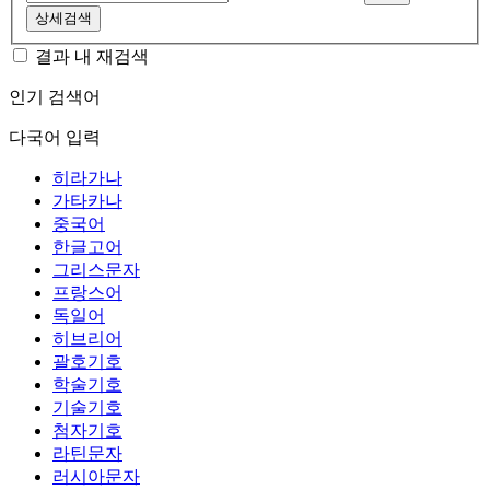
상세검색
결과 내 재검색
인기 검색어
다국어 입력
히라가나
가타카나
중국어
한글고어
그리스문자
프랑스어
독일어
히브리어
괄호기호
학술기호
기술기호
첨자기호
라틴문자
러시아문자