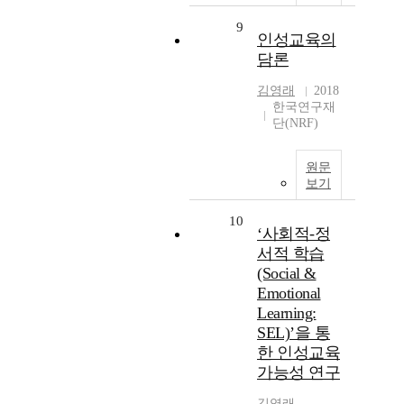
9
인성교육의
담론
김영래
2018
한국연구재
단(NRF)
원문
보기
10
‘사회적-정
서적 학습
(Social &
Emotional
Learning:
SEL)’을 통
한 인성교육
가능성 연구
김영래