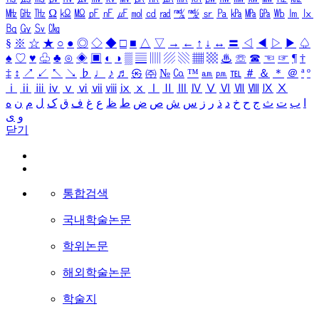
㎒
㎓
㎔
Ω
㏀
㏁
㎊
㎋
㎌
㏖
㏅
㎭
㎮
㎯
㏛
㎩
㎪
㎫
㎬
㏝
㏐
㏓
㏃
㏉
㏜
㏆
§
※
☆
★
○
●
◎
◇
◆
□
■
△
▽
→
←
↑
↓
↔
〓
◁
◀
▷
▶
♤
♠
♡
♥
♧
♣
⊙
◈
▣
◐
◑
▒
▤
▥
▨
▧
▦
▩
♨
☏
☎
☜
☞
¶
†
‡
↕
↗
↙
↖
↘
♭
♩
♪
♬
㉿
㈜
№
㏇
™
㏂
㏘
℡
＃
＆
＊
＠
ª
º
ⅰ
ⅱ
ⅲ
ⅳ
ⅴ
ⅵ
ⅶ
ⅷ
ⅸ
ⅹ
Ⅰ
Ⅱ
Ⅲ
Ⅳ
Ⅴ
Ⅵ
Ⅶ
Ⅷ
Ⅸ
Ⅹ
ا
ب
ت
ث
ج
ح
خ
د
ذ
ر
ز
س
ش
ص
ض
ط
ظ
ع
غ
ف
ق
ک
ل
م
ن
ه
و
ی
닫기
통합검색
국내학술논문
학위논문
해외학술논문
학술지