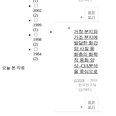
(1)
2002
원문
(2)
보기
1999
4
(1)
거창 분지와
가조 분지에
1998
발달한 화강
(2)
암 사질 풍
1984
화층의 화학
(2)
적 풍화 양
상 -CIA분석
오늘 본 자료
을 중심으로
김영래
2016
한국연구재
단(NRF)
원문
보기