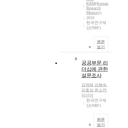
KRM(Korean
Research
Memory)
2016
한국연구재
단(NRF)
원문
보기
8
공공부문 리
더십에 관한
설문조사
김영래
,
김혜숙
,
김호섭
,
윤소연
,
이선이
한국연구재
단(NRF)
원문
보기