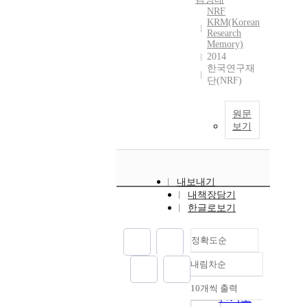
NRF
KRM(Korean
Research
Memory)
2014
한국연구재
단(NRF)
원문
보기
내보내기
내책장담기
한글로보기
정확도순
내림차순
정확도
순
10개씩 출력
내림차순
인기도