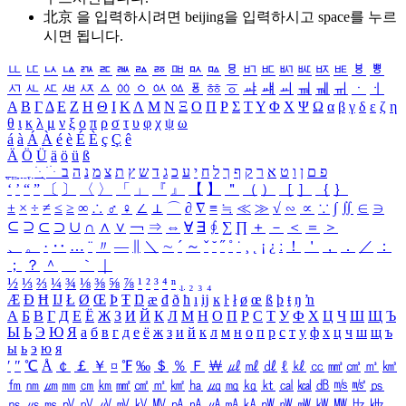
北京 을 입력하시려면
beijing
을 입력하시고 space를 누르
시면 됩니다.
ㅥ
ㅦ
ㅧ
ㅨ
ㅩ
ㅪ
ㅫ
ㅬ
ㅭ
ㅮ
ㅯ
ㅰ
ㅱ
ㅲ
ㅳ
ㅴ
ㅵ
ㅶ
ㅷ
ㅸ
ㅹ
ㅺ
ㅻ
ㅼ
ㅽ
ㅾ
ㅿ
ㆀ
ㆁ
ㆂ
ㆃ
ㆄ
ㆅ
ㆆ
ㆇ
ㆈ
ㆉ
ㆊ
ㆋ
ㆌ
ㆍ
ㆎ
Α
Β
Γ
Δ
Ε
Ζ
Η
Θ
Ι
Κ
Λ
Μ
Ν
Ξ
Ο
Π
Ρ
Σ
Τ
Υ
Φ
Χ
Ψ
Ω
α
β
γ
δ
ε
ζ
η
θ
ι
κ
λ
μ
ν
ξ
ο
π
ρ
σ
τ
υ
φ
χ
ψ
ω
á
à
Á
À
é
è
É
È
ç
Ç
ê
Ä
Ö
Ü
ä
ö
ü
ß
ְ
ֳ
ֲ
ֱ
ָ
ַ
ֵ
ֶ
ִ
ֹ
ּ
ֻ
ׂ
ׁ
ּ
ב
ה
נ
מ
צ
ת
ץ
ש
ד
ג
כ
ע
י
ח
ל
ך
ף
ק
ר
א
ט
ו
ן
ם
פ
‘
’
“
”
〔
〕
〈
〉
「
」
『
』
【
】
＂
（
）
［
］
｛
｝
±
×
÷
≠
≤
≥
∞
∴
♂
♀
∠
⊥
⌒
∂
∇
≡
≒
≪
≫
√
∽
∝
∵
∫
∬
∈
∋
⊆
⊇
⊂
⊃
∪
∩
∧
∨
￢
⇒
⇔
∀
∃
∮
∑
∏
＋
－
＜
＝
＞
、
。
·
‥
…
¨
〃
―
∥
＼
∼
´
～
ˇ
˘
˝
˚
˙
¸
˛
¡
¿
ː
！
＇
，
．
／
：
；
？
＾
＿
｀
｜
½
⅓
⅔
¼
¾
⅛
⅜
⅝
⅞
¹
²
³
⁴
ⁿ
₁
₂
₃
₄
Æ
Ð
Ħ
Ĳ
Ł
Ø
Œ
Þ
Ŧ
Ŋ
æ
đ
ð
ħ
ı
ĳ
ĸ
ŀ
ł
ø
œ
ß
þ
ŧ
ŋ
ŉ
А
Б
В
Г
Д
Е
Ё
Ж
З
И
Й
К
Л
М
Н
О
П
Р
С
Т
У
Ф
Х
Ц
Ч
Ш
Щ
Ъ
Ы
Ь
Э
Ю
Я
а
б
в
г
д
е
ё
ж
з
и
й
к
л
м
н
о
п
р
с
т
у
ф
х
ц
ч
ш
щ
ъ
ы
ь
э
ю
я
′
″
℃
Å
￠
￡
￥
¤
℉
‰
＄
％
Ｆ
￦
㎕
㎖
㎗
ℓ
㎘
㏄
㎣
㎤
㎥
㎦
㎙
㎚
㎛
㎜
㎝
㎞
㎟
㎠
㎡
㎢
㏊
㎍
㎎
㎏
㏏
㎈
㎉
㏈
㎧
㎨
㎰
㎱
㎲
㎳
㎴
㎵
㎶
㎷
㎸
㎹
㎀
㎁
㎂
㎃
㎄
㎺
㎻
㎽
㎾
㎿
㎐
㎑