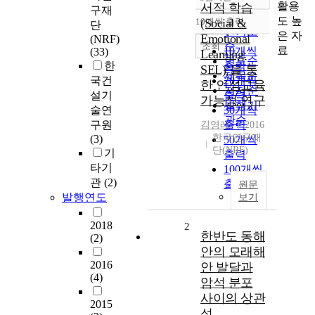
정확도
활용
서적 학습
구재
순
도 높
10개씩 출력
(Social &
단
내림차순
인기도
은 자
Emotional
(NRF)
순
조회
료
10개씩
(33)
Learning:
연도순
한
출력
SEL)’을 통
제목순
국건
20개씩
한 인성교육
저자순
설기
출력
가능성 연구
발행기
술연
30개씩
관순
구원
출력
김영래
2016
한국연구재
(3)
50개씩
단(NRF)
기
출력
타기
100개씩
관
(2)
출력
원문
발행연도
보기
2018
2
한반도 동해
(2)
안의 모래해
2016
안 발달과
(4)
암석 분포
사이의 상관
2015
성