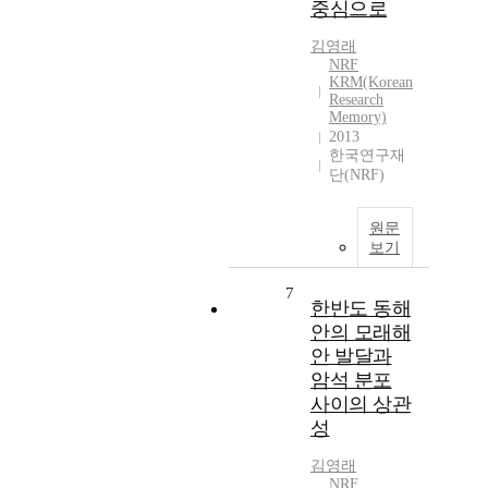
중심으로
김영래
NRF
KRM(Korean
Research
Memory)
2013
한국연구재
단(NRF)
원문
보기
7
한반도 동해
안의 모래해
안 발달과
암석 분포
사이의 상관
성
김영래
NRF