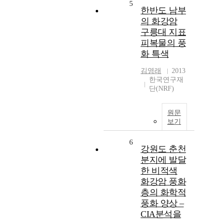
5
한반도 남부
의 화강암
구릉대 지표
피복물의 풍
화 특색
김영래
2013
한국연구재
단(NRF)
원문
보기
6
강원도 춘천
분지에 발달
한 비적색
화강암 풍화
층의 화학적
풍화 양상 –
CIA분석을