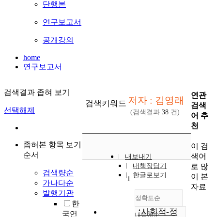
단행본
연구보고서
공개강의
home
연구보고서
검색결과 좁혀 보기
연관
저자 : 김영래
검색키워드
검색
선택해제
(검색결과
38
건)
어 추
천
좁혀본 항목 보기
이 검
순서
색어
내보내기
로 많
내책장담기
검색량순
한글로보기
이 본
1
가나다순
자료
발행기관
정확도순
한
‘사회적-정
국연
내림차순