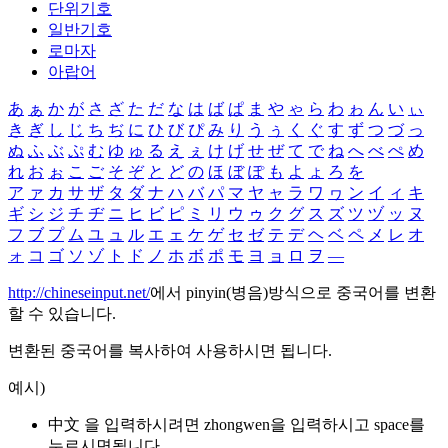
단위기호
일반기호
로마자
아랍어
あ
ぁ
か
が
さ
ざ
た
だ
な
は
ば
ぱ
ま
や
ゃ
ら
わ
ゎ
ん
い
ぃ
き
ぎ
し
じ
ち
ぢ
に
ひ
び
ぴ
み
り
う
ぅ
く
ぐ
す
ず
つ
づ
っ
ぬ
ふ
ぶ
ぷ
む
ゆ
ゅ
る
え
ぇ
け
げ
せ
ぜ
て
で
ね
へ
べ
ぺ
め
れ
お
ぉ
こ
ご
そ
ぞ
と
ど
の
ほ
ぼ
ぽ
も
よ
ょ
ろ
を
ア
ァ
カ
サ
ザ
タ
ダ
ナ
ハ
バ
パ
マ
ヤ
ャ
ラ
ワ
ヮ
ン
イ
ィ
キ
ギ
シ
ジ
チ
ヂ
ニ
ヒ
ビ
ピ
ミ
リ
ウ
ゥ
ク
グ
ス
ズ
ツ
ヅ
ッ
ヌ
フ
ブ
プ
ム
ユ
ュ
ル
エ
ェ
ケ
ゲ
セ
ゼ
テ
デ
ヘ
ベ
ペ
メ
レ
オ
ォ
コ
ゴ
ソ
ゾ
ト
ド
ノ
ホ
ボ
ポ
モ
ヨ
ョ
ロ
ヲ
―
http://chineseinput.net/
에서 pinyin(병음)방식으로 중국어를 변환
할 수 있습니다.
변환된 중국어를 복사하여 사용하시면 됩니다.
예시)
中文 을 입력하시려면
zhongwen
을 입력하시고 space를
누르시면됩니다.