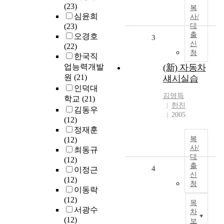
(23)
복
심윤희
사/
(23)
대
출
오경호
3
신
(22)
청
한국직
업능력개발
(新) 자동차
원
(21)
섀시실습
인덕대
김영득
학교
(21)
한진
김동우
2005
(12)
정재훈
복
(12)
사/
최동규
대
(12)
출
4
이정근
신
(12)
청
이동락
(12)
목
서광수
차
(12)
보