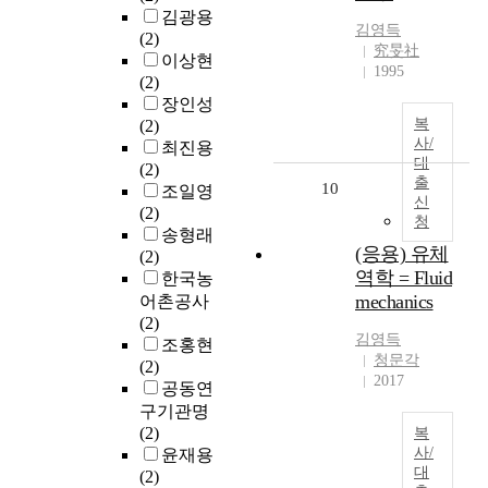
김광용
김영득
(2)
究旻社
이상현
1995
(2)
장인성
복
(2)
사/
최진용
대
(2)
출
10
조일영
신
(2)
청
송형래
(응용) 유체
(2)
역학 = Fluid
한국농
mechanics
어촌공사
(2)
김영득
조홍현
청문각
(2)
2017
공동연
구기관명
(2)
복
사/
윤재용
대
(2)