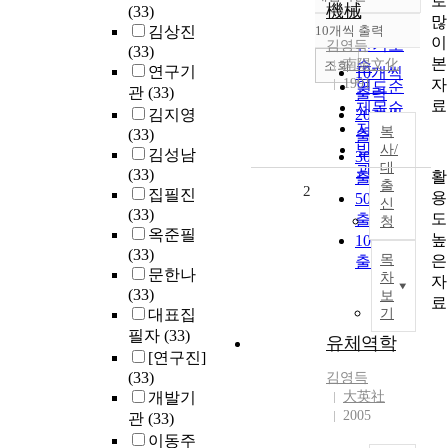
로
정확도
機械
(33)
많
순
김상진
10개씩 출력
내림차순
이
인기도
김영득
(33)
본
南陽文化
순
조회
연구기
10개씩
자
1991
연도순
관
(33)
출력
료
제목순
김지영
20개씩
저자순
복
(33)
출력
발행기
사/
김성남
30개씩
대
관순
(33)
활
출력
출
2
집필진
용
50개씩
신
(33)
도
출력
청
옥준필
높
100개씩
(33)
은
목
출력
문한나
차
자
(33)
보
료
대표집
기
필자
(33)
유체역학
[연구진]
(33)
김영득
개발기
大英社
2005
관
(33)
이동주