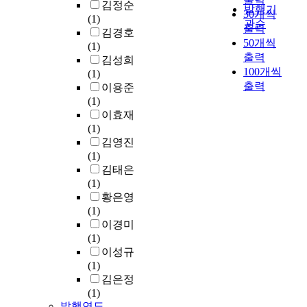
김정순
발행기
30개씩
(1)
관순
출력
김경호
50개씩
(1)
출력
김성희
100개씩
(1)
출력
이용준
(1)
이효재
(1)
김영진
(1)
김태은
(1)
황은영
(1)
이경미
(1)
이성규
(1)
김은정
(1)
발행연도