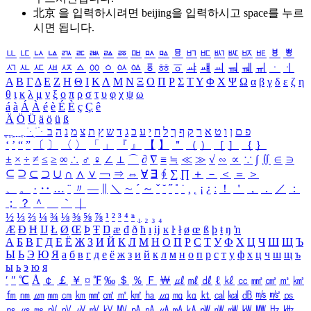
北京 을 입력하시려면
beijing
을 입력하시고 space를 누르
시면 됩니다.
ㅥ
ㅦ
ㅧ
ㅨ
ㅩ
ㅪ
ㅫ
ㅬ
ㅭ
ㅮ
ㅯ
ㅰ
ㅱ
ㅲ
ㅳ
ㅴ
ㅵ
ㅶ
ㅷ
ㅸ
ㅹ
ㅺ
ㅻ
ㅼ
ㅽ
ㅾ
ㅿ
ㆀ
ㆁ
ㆂ
ㆃ
ㆄ
ㆅ
ㆆ
ㆇ
ㆈ
ㆉ
ㆊ
ㆋ
ㆌ
ㆍ
ㆎ
Α
Β
Γ
Δ
Ε
Ζ
Η
Θ
Ι
Κ
Λ
Μ
Ν
Ξ
Ο
Π
Ρ
Σ
Τ
Υ
Φ
Χ
Ψ
Ω
α
β
γ
δ
ε
ζ
η
θ
ι
κ
λ
μ
ν
ξ
ο
π
ρ
σ
τ
υ
φ
χ
ψ
ω
á
à
Á
À
é
è
É
È
ç
Ç
ê
Ä
Ö
Ü
ä
ö
ü
ß
ְ
ֳ
ֲ
ֱ
ָ
ַ
ֵ
ֶ
ִ
ֹ
ּ
ֻ
ׂ
ׁ
ּ
ב
ה
נ
מ
צ
ת
ץ
ש
ד
ג
כ
ע
י
ח
ל
ך
ף
ק
ר
א
ט
ו
ן
ם
פ
‘
’
“
”
〔
〕
〈
〉
「
」
『
』
【
】
＂
（
）
［
］
｛
｝
±
×
÷
≠
≤
≥
∞
∴
♂
♀
∠
⊥
⌒
∂
∇
≡
≒
≪
≫
√
∽
∝
∵
∫
∬
∈
∋
⊆
⊇
⊂
⊃
∪
∩
∧
∨
￢
⇒
⇔
∀
∃
∮
∑
∏
＋
－
＜
＝
＞
、
。
·
‥
…
¨
〃
―
∥
＼
∼
´
～
ˇ
˘
˝
˚
˙
¸
˛
¡
¿
ː
！
＇
，
．
／
：
；
？
＾
＿
｀
｜
½
⅓
⅔
¼
¾
⅛
⅜
⅝
⅞
¹
²
³
⁴
ⁿ
₁
₂
₃
₄
Æ
Ð
Ħ
Ĳ
Ł
Ø
Œ
Þ
Ŧ
Ŋ
æ
đ
ð
ħ
ı
ĳ
ĸ
ŀ
ł
ø
œ
ß
þ
ŧ
ŋ
ŉ
А
Б
В
Г
Д
Е
Ё
Ж
З
И
Й
К
Л
М
Н
О
П
Р
С
Т
У
Ф
Х
Ц
Ч
Ш
Щ
Ъ
Ы
Ь
Э
Ю
Я
а
б
в
г
д
е
ё
ж
з
и
й
к
л
м
н
о
п
р
с
т
у
ф
х
ц
ч
ш
щ
ъ
ы
ь
э
ю
я
′
″
℃
Å
￠
￡
￥
¤
℉
‰
＄
％
Ｆ
￦
㎕
㎖
㎗
ℓ
㎘
㏄
㎣
㎤
㎥
㎦
㎙
㎚
㎛
㎜
㎝
㎞
㎟
㎠
㎡
㎢
㏊
㎍
㎎
㎏
㏏
㎈
㎉
㏈
㎧
㎨
㎰
㎱
㎲
㎳
㎴
㎵
㎶
㎷
㎸
㎹
㎀
㎁
㎂
㎃
㎄
㎺
㎻
㎽
㎾
㎿
㎐
㎑