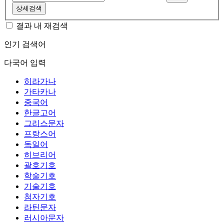
상세검색
결과 내 재검색
인기 검색어
다국어 입력
히라가나
가타카나
중국어
한글고어
그리스문자
프랑스어
독일어
히브리어
괄호기호
학술기호
기술기호
첨자기호
라틴문자
러시아문자