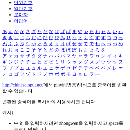
단위기호
일반기호
로마자
아랍어
あ
ぁ
か
が
さ
ざ
た
だ
な
は
ば
ぱ
ま
や
ゃ
ら
わ
ゎ
ん
い
ぃ
き
ぎ
し
じ
ち
ぢ
に
ひ
び
ぴ
み
り
う
ぅ
く
ぐ
す
ず
つ
づ
っ
ぬ
ふ
ぶ
ぷ
む
ゆ
ゅ
る
え
ぇ
け
げ
せ
ぜ
て
で
ね
へ
べ
ぺ
め
れ
お
ぉ
こ
ご
そ
ぞ
と
ど
の
ほ
ぼ
ぽ
も
よ
ょ
ろ
を
ア
ァ
カ
サ
ザ
タ
ダ
ナ
ハ
バ
パ
マ
ヤ
ャ
ラ
ワ
ヮ
ン
イ
ィ
キ
ギ
シ
ジ
チ
ヂ
ニ
ヒ
ビ
ピ
ミ
リ
ウ
ゥ
ク
グ
ス
ズ
ツ
ヅ
ッ
ヌ
フ
ブ
プ
ム
ユ
ュ
ル
エ
ェ
ケ
ゲ
セ
ゼ
テ
デ
ヘ
ベ
ペ
メ
レ
オ
ォ
コ
ゴ
ソ
ゾ
ト
ド
ノ
ホ
ボ
ポ
モ
ヨ
ョ
ロ
ヲ
―
http://chineseinput.net/
에서 pinyin(병음)방식으로 중국어를 변환
할 수 있습니다.
변환된 중국어를 복사하여 사용하시면 됩니다.
예시)
中文 을 입력하시려면
zhongwen
을 입력하시고 space를
누르시면됩니다.