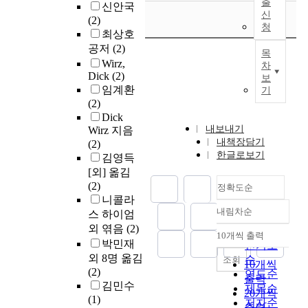
출
신안국
신
(2)
청
최상호
공저
(2)
목
Wirz,
차
Dick
(2)
보
임계환
기
(2)
Dick
내보내기
Wirz 지음
내책장담기
(2)
한글로보기
김영득
[외] 옮김
(2)
정확도순
니콜라
내림차순
스 하이엄
정확도
외 엮음
(2)
순
10개씩 출력
내림차순
박민재
인기도
외 8명 옮김
순
조회
10개씩
(2)
연도순
출력
김민수
제목순
20개씩
(1)
저자순
출력