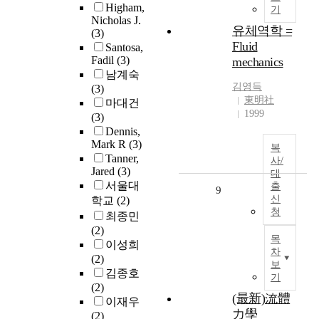
Higham,
기
Nicholas J.
유체역학 =
(3)
Fluid
Santosa,
Fadil
(3)
mechanics
남계숙
김영득
(3)
東明社
마대건
1999
(3)
Dennis,
Mark R
(3)
복
Tanner,
사/
Jared
(3)
대
서울대
출
9
신
학교
(2)
청
최종민
(2)
목
이성희
차
(2)
보
김종호
기
(2)
(最新)流體
이재우
力學
(2)