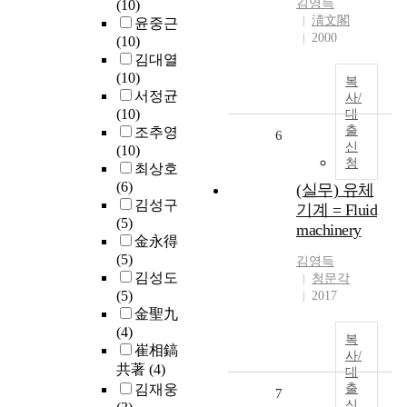
김영득
(10)
淸文閣
윤중근
2000
(10)
김대열
(10)
복
서정균
사/
(10)
대
출
조추영
6
신
(10)
청
최상호
(6)
(실무) 유체
김성구
기계 = Fluid
(5)
machinery
金永得
(5)
김영득
김성도
청문각
(5)
2017
金聖九
(4)
복
崔相鎬
사/
共著
(4)
대
김재웅
출
7
신