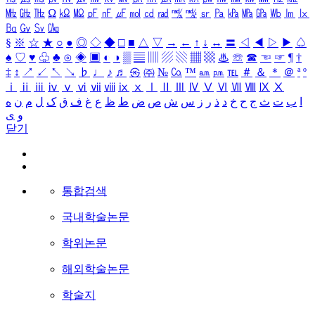
㎒
㎓
㎔
Ω
㏀
㏁
㎊
㎋
㎌
㏖
㏅
㎭
㎮
㎯
㏛
㎩
㎪
㎫
㎬
㏝
㏐
㏓
㏃
㏉
㏜
㏆
§
※
☆
★
○
●
◎
◇
◆
□
■
△
▽
→
←
↑
↓
↔
〓
◁
◀
▷
▶
♤
♠
♡
♥
♧
♣
⊙
◈
▣
◐
◑
▒
▤
▥
▨
▧
▦
▩
♨
☏
☎
☜
☞
¶
†
‡
↕
↗
↙
↖
↘
♭
♩
♪
♬
㉿
㈜
№
㏇
™
㏂
㏘
℡
＃
＆
＊
＠
ª
º
ⅰ
ⅱ
ⅲ
ⅳ
ⅴ
ⅵ
ⅶ
ⅷ
ⅸ
ⅹ
Ⅰ
Ⅱ
Ⅲ
Ⅳ
Ⅴ
Ⅵ
Ⅶ
Ⅷ
Ⅸ
Ⅹ
ا
ب
ت
ث
ج
ح
خ
د
ذ
ر
ز
س
ش
ص
ض
ط
ظ
ع
غ
ف
ق
ک
ل
م
ن
ه
و
ی
닫기
통합검색
국내학술논문
학위논문
해외학술논문
학술지