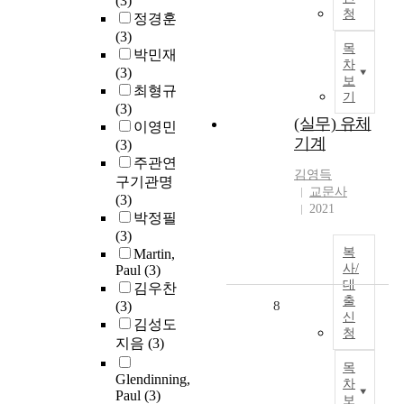
(3)
청
정경훈
(3)
목
박민재
차
(3)
보
최형규
기
(3)
(실무) 유체
이영민
기계
(3)
주관연
김영득
구기관명
교문사
(3)
2021
박정필
(3)
복
Martin,
사/
Paul
(3)
대
김우찬
출
(3)
8
신
김성도
청
지음
(3)
목
Glendinning,
차
Paul
(3)
보