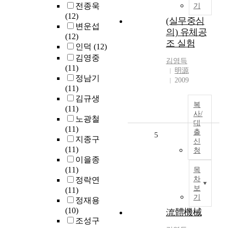
전종욱
기
(12)
(실무중심
변운섭
의) 유체공
(12)
조 실험
인덕
(12)
김영중
김영득
(11)
明源
정남기
2009
(11)
김규생
복
(11)
사/
노광철
대
(11)
출
5
지종구
신
(11)
청
이을종
(11)
목
차
정락연
보
(11)
기
정재용
(10)
流體機械
조성구