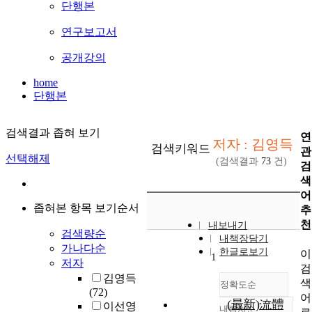
단행본
연구보고서
공개강의
home
단행본
검색결과 좁혀 보기
연
저자 : 김영득
검색키워드
관
선택해제
(검색결과
73
건)
검
색
어
좁혀본 항목 보기순서
추
천
내보내기
검색량순
내책장담기
가나다순
한글로보기
이
1
저자
검
김영득
색
정확도순
(72)
어
(最新)流體
이선영
내림차순