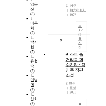
임은
김,연주
진
朝光出版社
(8)
1976
이두
복
희
사/
(7)
대
출
9
박지
신
현
청
(7)
퀘스트 줄
거리를 회
유현
수하라 : 김
숙
연주 장편
(7)
소설
민병
김연주
권
풀빛
(7)
2025
삽화
(7)
복