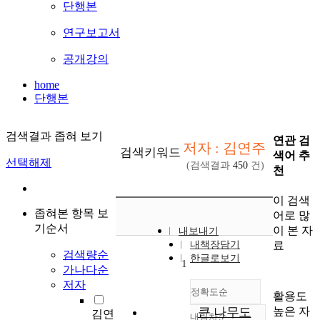
단행본
연구보고서
공개강의
home
단행본
검색결과 좁혀 보기
연관 검
저자 : 김연주
검색키워드
색어 추
선택해제
(검색결과
450
건)
천
이 검색
좁혀본 항목 보
어로 많
기순서
이 본 자
내보내기
료
내책장담기
검색량순
한글로보기
1
가나다순
저자
정확도순
활용도
높은 자
큰 나무도
김연
내림차순