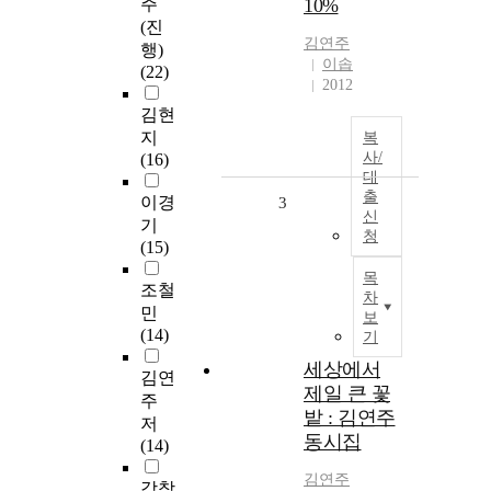
주
10%
(진
김연주
행)
이솝
(22)
2012
김현
지
복
사/
(16)
대
출
이경
3
신
기
청
(15)
목
조철
차
민
보
(14)
기
세상에서
김연
제일 큰 꽃
주
밭 : 김연주
저
동시집
(14)
김연주
강창