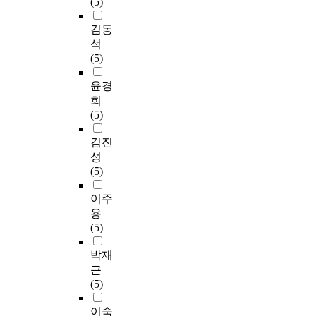
(5)
김동
석
(5)
윤경
희
(5)
김진
성
(5)
이주
용
(5)
박재
근
(5)
이숙