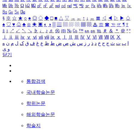
㎒
㎓
㎔
Ω
㏀
㏁
㎊
㎋
㎌
㏖
㏅
㎭
㎮
㎯
㏛
㎩
㎪
㎫
㎬
㏝
㏐
㏓
㏃
㏉
㏜
㏆
§
※
☆
★
○
●
◎
◇
◆
□
■
△
▽
→
←
↑
↓
↔
〓
◁
◀
▷
▶
♤
♠
♡
♥
♧
♣
⊙
◈
▣
◐
◑
▒
▤
▥
▨
▧
▦
▩
♨
☏
☎
☜
☞
¶
†
‡
↕
↗
↙
↖
↘
♭
♩
♪
♬
㉿
㈜
№
㏇
™
㏂
㏘
℡
＃
＆
＊
＠
ª
º
ⅰ
ⅱ
ⅲ
ⅳ
ⅴ
ⅵ
ⅶ
ⅷ
ⅸ
ⅹ
Ⅰ
Ⅱ
Ⅲ
Ⅳ
Ⅴ
Ⅵ
Ⅶ
Ⅷ
Ⅸ
Ⅹ
ا
ب
ت
ث
ج
ح
خ
د
ذ
ر
ز
س
ش
ص
ض
ط
ظ
ع
غ
ف
ق
ک
ل
م
ن
ه
و
ی
닫기
통합검색
국내학술논문
학위논문
해외학술논문
학술지