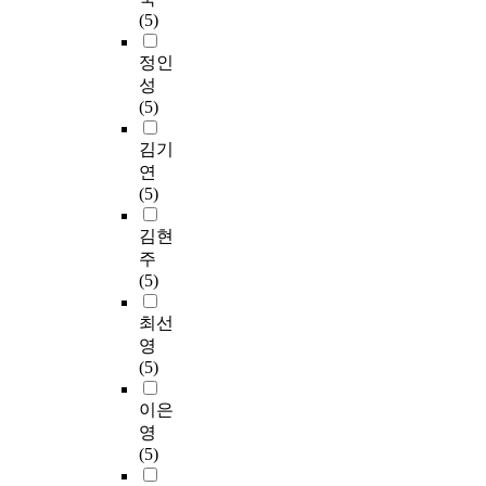
(5)
정인
성
(5)
김기
연
(5)
김현
주
(5)
최선
영
(5)
이은
영
(5)