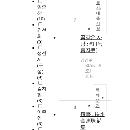
복
임준
사/
찬
대
(10)
출
7
신
청
김선
희
꿈같은 사
(9)
랑 : #1 [녹
음자료]
성선
제
김연주
(구
RIAK [배
포]
성)
2018
(9)
김지
목
현
차
(8)
보
기
8
이주
殘臺 : 銑州
연
金連珠 詩
(8)
集