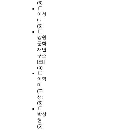
(6)
이성
내
(6)
강원
문화
재연
구소
[편]
(6)
이향
미
(구
성)
(6)
박상
현
(5)