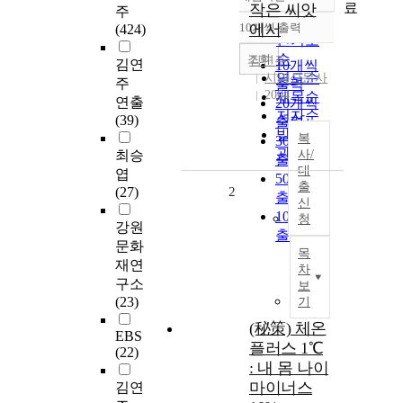
정확도
료
작은 씨앗
주
순
10개씩 출력
에서
(424)
내림차순
인기도
순
조회
김연주
김연
10개씩
연도순
시와산문사
주
출력
2004
제목순
연출
20개씩
저자순
(39)
출력
발행기
복
30개씩
관순
최승
사/
출력
대
엽
50개씩
출
(27)
2
출력
신
100개씩
청
강원
출력
문화
목
재연
차
구소
보
(23)
기
(秘策) 체온
EBS
플러스 1℃
(22)
: 내 몸 나이
마이너스
김연