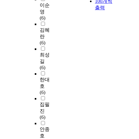
100개씩
이순
출력
영
(6)
김혜
란
(6)
최성
길
(6)
한대
호
(6)
집필
진
(6)
안종
호