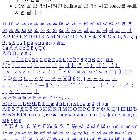
北京 을 입력하시려면
beijing
을 입력하시고 space를 누르
시면 됩니다.
ㅥ
ㅦ
ㅧ
ㅨ
ㅩ
ㅪ
ㅫ
ㅬ
ㅭ
ㅮ
ㅯ
ㅰ
ㅱ
ㅲ
ㅳ
ㅴ
ㅵ
ㅶ
ㅷ
ㅸ
ㅹ
ㅺ
ㅻ
ㅼ
ㅽ
ㅾ
ㅿ
ㆀ
ㆁ
ㆂ
ㆃ
ㆄ
ㆅ
ㆆ
ㆇ
ㆈ
ㆉ
ㆊ
ㆋ
ㆌ
ㆍ
ㆎ
Α
Β
Γ
Δ
Ε
Ζ
Η
Θ
Ι
Κ
Λ
Μ
Ν
Ξ
Ο
Π
Ρ
Σ
Τ
Υ
Φ
Χ
Ψ
Ω
α
β
γ
δ
ε
ζ
η
θ
ι
κ
λ
μ
ν
ξ
ο
π
ρ
σ
τ
υ
φ
χ
ψ
ω
á
à
Á
À
é
è
É
È
ç
Ç
ê
Ä
Ö
Ü
ä
ö
ü
ß
ְ
ֳ
ֲ
ֱ
ָ
ַ
ֵ
ֶ
ִ
ֹ
ּ
ֻ
ׂ
ׁ
ּ
ב
ה
נ
מ
צ
ת
ץ
ש
ד
ג
כ
ע
י
ח
ל
ך
ף
ק
ר
א
ט
ו
ן
ם
פ
‘
’
“
”
〔
〕
〈
〉
「
」
『
』
【
】
＂
（
）
［
］
｛
｝
±
×
÷
≠
≤
≥
∞
∴
♂
♀
∠
⊥
⌒
∂
∇
≡
≒
≪
≫
√
∽
∝
∵
∫
∬
∈
∋
⊆
⊇
⊂
⊃
∪
∩
∧
∨
￢
⇒
⇔
∀
∃
∮
∑
∏
＋
－
＜
＝
＞
、
。
·
‥
…
¨
〃
―
∥
＼
∼
´
～
ˇ
˘
˝
˚
˙
¸
˛
¡
¿
ː
！
＇
，
．
／
：
；
？
＾
＿
｀
｜
½
⅓
⅔
¼
¾
⅛
⅜
⅝
⅞
¹
²
³
⁴
ⁿ
₁
₂
₃
₄
Æ
Ð
Ħ
Ĳ
Ł
Ø
Œ
Þ
Ŧ
Ŋ
æ
đ
ð
ħ
ı
ĳ
ĸ
ŀ
ł
ø
œ
ß
þ
ŧ
ŋ
ŉ
А
Б
В
Г
Д
Е
Ё
Ж
З
И
Й
К
Л
М
Н
О
П
Р
С
Т
У
Ф
Х
Ц
Ч
Ш
Щ
Ъ
Ы
Ь
Э
Ю
Я
а
б
в
г
д
е
ё
ж
з
и
й
к
л
м
н
о
п
р
с
т
у
ф
х
ц
ч
ш
щ
ъ
ы
ь
э
ю
я
′
″
℃
Å
￠
￡
￥
¤
℉
‰
＄
％
Ｆ
￦
㎕
㎖
㎗
ℓ
㎘
㏄
㎣
㎤
㎥
㎦
㎙
㎚
㎛
㎜
㎝
㎞
㎟
㎠
㎡
㎢
㏊
㎍
㎎
㎏
㏏
㎈
㎉
㏈
㎧
㎨
㎰
㎱
㎲
㎳
㎴
㎵
㎶
㎷
㎸
㎹
㎀
㎁
㎂
㎃
㎄
㎺
㎻
㎽
㎾
㎿
㎐
㎑