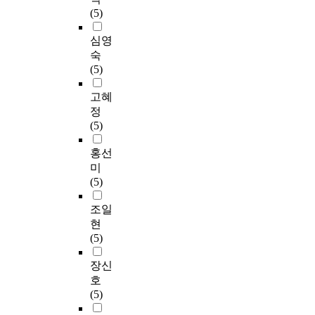
(5)
심영
숙
(5)
고혜
정
(5)
홍선
미
(5)
조일
현
(5)
장신
호
(5)