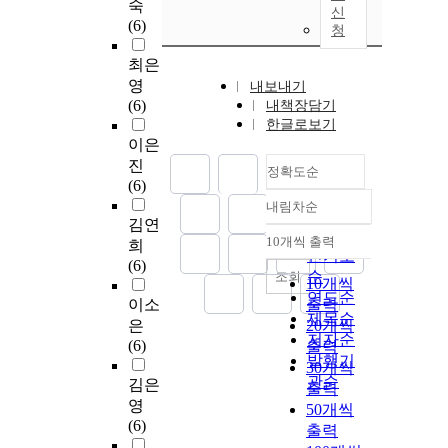
숙
신
(6)
청
최은
영
내보내기
(6)
내책장담기
한글로보기
이은
진
정확도순
(6)
내림차순
정확도
김연
순
10개씩 출력
희
내림차순
인기도
(6)
순
조회
10개씩
연도순
이소
출력
제목순
은
20개씩
저자순
(6)
출력
발행기
30개씩
관순
김은
출력
영
50개씩
(6)
출력