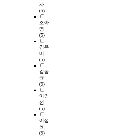
자
(5)
조아
영
(5)
김은
미
(5)
강봉
균
(5)
이인
선
(5)
이정
윤
(5)