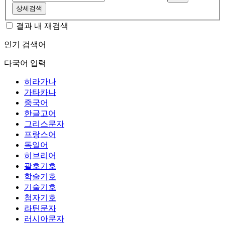
상세검색
결과 내 재검색
인기 검색어
다국어 입력
히라가나
가타카나
중국어
한글고어
그리스문자
프랑스어
독일어
히브리어
괄호기호
학술기호
기술기호
첨자기호
라틴문자
러시아문자