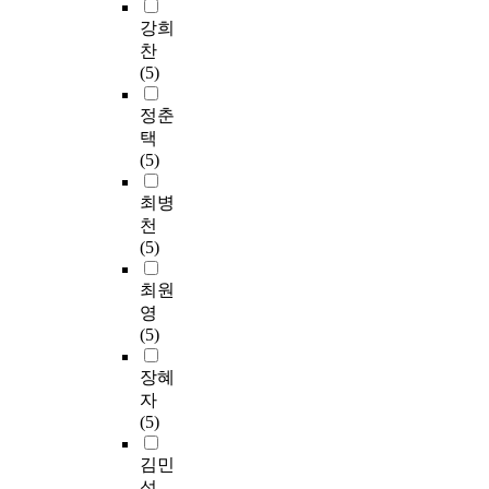
강희
찬
(5)
정춘
택
(5)
최병
천
(5)
최원
영
(5)
장혜
자
(5)
김민
석