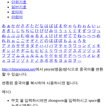
단위기호
일반기호
로마자
아랍어
あ
ぁ
か
が
さ
ざ
た
だ
な
は
ば
ぱ
ま
や
ゃ
ら
わ
ゎ
ん
い
ぃ
き
ぎ
し
じ
ち
ぢ
に
ひ
び
ぴ
み
り
う
ぅ
く
ぐ
す
ず
つ
づ
っ
ぬ
ふ
ぶ
ぷ
む
ゆ
ゅ
る
え
ぇ
け
げ
せ
ぜ
て
で
ね
へ
べ
ぺ
め
れ
お
ぉ
こ
ご
そ
ぞ
と
ど
の
ほ
ぼ
ぽ
も
よ
ょ
ろ
を
ア
ァ
カ
サ
ザ
タ
ダ
ナ
ハ
バ
パ
マ
ヤ
ャ
ラ
ワ
ヮ
ン
イ
ィ
キ
ギ
シ
ジ
チ
ヂ
ニ
ヒ
ビ
ピ
ミ
リ
ウ
ゥ
ク
グ
ス
ズ
ツ
ヅ
ッ
ヌ
フ
ブ
プ
ム
ユ
ュ
ル
エ
ェ
ケ
ゲ
セ
ゼ
テ
デ
ヘ
ベ
ペ
メ
レ
オ
ォ
コ
ゴ
ソ
ゾ
ト
ド
ノ
ホ
ボ
ポ
モ
ヨ
ョ
ロ
ヲ
―
http://chineseinput.net/
에서 pinyin(병음)방식으로 중국어를 변환
할 수 있습니다.
변환된 중국어를 복사하여 사용하시면 됩니다.
예시)
中文 을 입력하시려면
zhongwen
을 입력하시고 space를
누르시면됩니다.