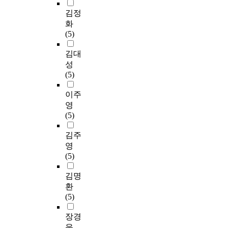
김정
화
(5)
김대
성
(5)
이주
영
(5)
김주
영
(5)
김명
환
(5)
장경
욱