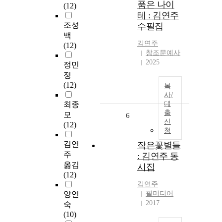
품은 나이
(12)
테 : 김연주
조성
수필집
백
김연주
(12)
창조문예사
2025
정민
정
(12)
복
사/
최종
대
출
모
6
신
(12)
청
김연
작은꽃별들
주
: 김연주 동
옮김
시집
(12)
김연주
양연
필미디어
2017
숙
(10)