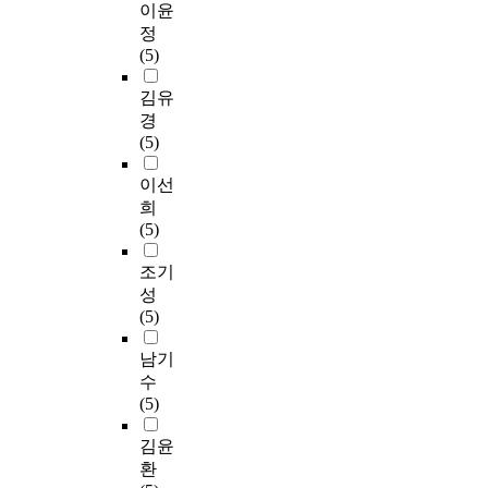
이윤
정
(5)
김유
경
(5)
이선
희
(5)
조기
성
(5)
남기
수
(5)
김윤
환