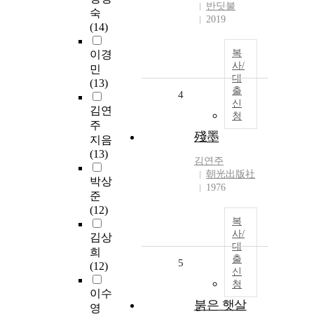
반딧불
숙
2019
(14)
복
이경
사/
민
대
(13)
출
4
신
김연
청
주
殘墨
지음
(13)
김연주
朝光出版社
박상
1976
준
(12)
복
사/
김상
대
희
출
5
(12)
신
청
이수
붉은 햇살
영