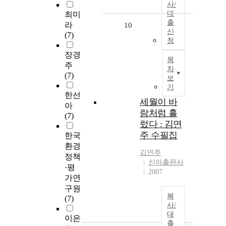
사/
대
최미
출
라
10
신
(7)
청
장경
목
주
차
(7)
보
기
한선
세월이 바
아
람처럼 흘
(7)
렀다 : 김연
주 수필집
한국
환경
김연주
정책
신아출판사
·평
2007
가연
구원
복
(7)
사/
대
이은
출