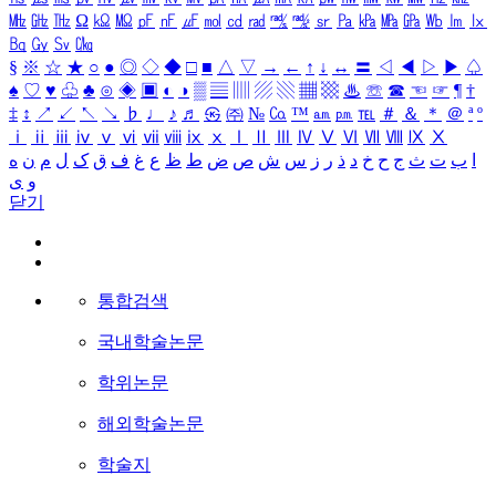
㎒
㎓
㎔
Ω
㏀
㏁
㎊
㎋
㎌
㏖
㏅
㎭
㎮
㎯
㏛
㎩
㎪
㎫
㎬
㏝
㏐
㏓
㏃
㏉
㏜
㏆
§
※
☆
★
○
●
◎
◇
◆
□
■
△
▽
→
←
↑
↓
↔
〓
◁
◀
▷
▶
♤
♠
♡
♥
♧
♣
⊙
◈
▣
◐
◑
▒
▤
▥
▨
▧
▦
▩
♨
☏
☎
☜
☞
¶
†
‡
↕
↗
↙
↖
↘
♭
♩
♪
♬
㉿
㈜
№
㏇
™
㏂
㏘
℡
＃
＆
＊
＠
ª
º
ⅰ
ⅱ
ⅲ
ⅳ
ⅴ
ⅵ
ⅶ
ⅷ
ⅸ
ⅹ
Ⅰ
Ⅱ
Ⅲ
Ⅳ
Ⅴ
Ⅵ
Ⅶ
Ⅷ
Ⅸ
Ⅹ
ا
ب
ت
ث
ج
ح
خ
د
ذ
ر
ز
س
ش
ص
ض
ط
ظ
ع
غ
ف
ق
ک
ل
م
ن
ه
و
ی
닫기
통합검색
국내학술논문
학위논문
해외학술논문
학술지