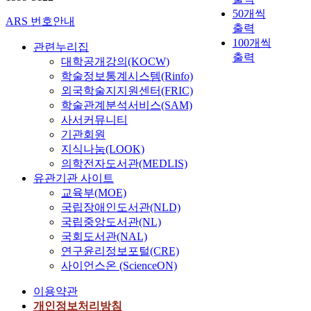
50개씩
ARS 번호안내
출력
100개씩
관련누리집
출력
대학공개강의(KOCW)
학술정보통계시스템(Rinfo)
외국학술지지원센터(FRIC)
학술관계분석서비스(SAM)
사서커뮤니티
기관회원
지식나눔(LOOK)
의학전자도서관(MEDLIS)
유관기관 사이트
교육부(MOE)
국립장애인도서관(NLD)
국립중앙도서관(NL)
국회도서관(NAL)
연구윤리정보포털(CRE)
사이언스온 (ScienceON)
이용약관
개인정보처리방침