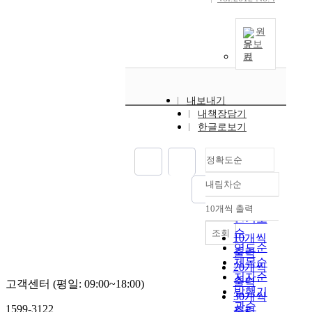
원
문보
기
내보내기
내책장담기
한글로보기
정확도순
내림차순
정확도
순
10개씩 출력
내림차순
인기도
순
조회
10개씩
연도순
출력
제목순
20개씩
저자순
출력
고객센터 (평일: 09:00~18:00)
발행기
30개씩
관순
1599-3122
출력