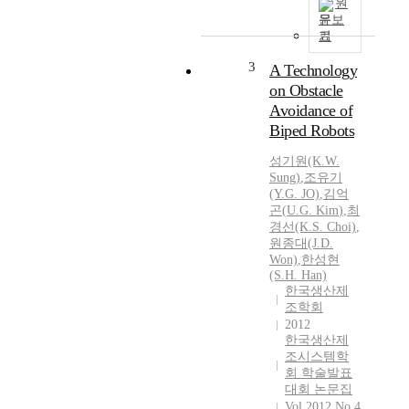
원
문보
기
3
A Technology
on Obstacle
Avoidance of
Biped Robots
성기원(K.W.
Sung)
,
조유기
(Y.
G.
JO)
,
김억
곤
(
U.G.
Kim
)
,
최
경선(K.S. Choi)
,
원종대(J.D.
Won)
,
한성현
(S.H. Han)
한국생산제
조학회
2012
한국생산제
조시스템학
회 학술발표
대회 논문집
Vol.2012 No.4