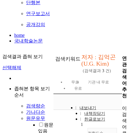
단행본
연구보고서
공개강의
home
국내학술논문
저자 : 김억곤
검색결과 좁혀 보기
연
검색키워드
(U.G. Kim)
관
선택해제
검
(검색결과
3
건)
색
무료
기관 내 무료
어
좁혀본 항목 보기
유료
추
순서
천
검색량순
이
내보내기
가나다순
내책장담기
검
원문유무
한글로보기
색
1
원문
어
있음