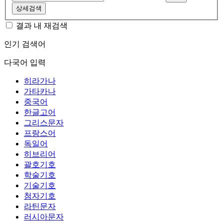
상세검색
결과 내 재검색
인기 검색어
다국어 입력
히라가나
가타카나
중국어
한글고어
그리스문자
프랑스어
독일어
히브리어
괄호기호
학술기호
기술기호
첨자기호
라틴문자
러시아문자