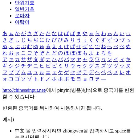
단위기호
일반기호
로마자
아랍어
あ
ぁ
か
が
さ
ざ
た
だ
な
は
ば
ぱ
ま
や
ゃ
ら
わ
ゎ
ん
い
ぃ
き
ぎ
し
じ
ち
ぢ
に
ひ
び
ぴ
み
り
う
ぅ
く
ぐ
す
ず
つ
づ
っ
ぬ
ふ
ぶ
ぷ
む
ゆ
ゅ
る
え
ぇ
け
げ
せ
ぜ
て
で
ね
へ
べ
ぺ
め
れ
お
ぉ
こ
ご
そ
ぞ
と
ど
の
ほ
ぼ
ぽ
も
よ
ょ
ろ
を
ア
ァ
カ
サ
ザ
タ
ダ
ナ
ハ
バ
パ
マ
ヤ
ャ
ラ
ワ
ヮ
ン
イ
ィ
キ
ギ
シ
ジ
チ
ヂ
ニ
ヒ
ビ
ピ
ミ
リ
ウ
ゥ
ク
グ
ス
ズ
ツ
ヅ
ッ
ヌ
フ
ブ
プ
ム
ユ
ュ
ル
エ
ェ
ケ
ゲ
セ
ゼ
テ
デ
ヘ
ベ
ペ
メ
レ
オ
ォ
コ
ゴ
ソ
ゾ
ト
ド
ノ
ホ
ボ
ポ
モ
ヨ
ョ
ロ
ヲ
―
http://chineseinput.net/
에서 pinyin(병음)방식으로 중국어를 변환
할 수 있습니다.
변환된 중국어를 복사하여 사용하시면 됩니다.
예시)
中文 을 입력하시려면
zhongwen
을 입력하시고 space를
누르시면됩니다.