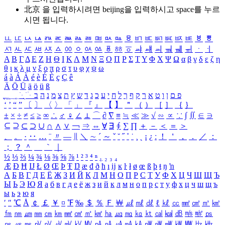
北京 을 입력하시려면
beijing
을 입력하시고 space를 누르
시면 됩니다.
ㅥ
ㅦ
ㅧ
ㅨ
ㅩ
ㅪ
ㅫ
ㅬ
ㅭ
ㅮ
ㅯ
ㅰ
ㅱ
ㅲ
ㅳ
ㅴ
ㅵ
ㅶ
ㅷ
ㅸ
ㅹ
ㅺ
ㅻ
ㅼ
ㅽ
ㅾ
ㅿ
ㆀ
ㆁ
ㆂ
ㆃ
ㆄ
ㆅ
ㆆ
ㆇ
ㆈ
ㆉ
ㆊ
ㆋ
ㆌ
ㆍ
ㆎ
Α
Β
Γ
Δ
Ε
Ζ
Η
Θ
Ι
Κ
Λ
Μ
Ν
Ξ
Ο
Π
Ρ
Σ
Τ
Υ
Φ
Χ
Ψ
Ω
α
β
γ
δ
ε
ζ
η
θ
ι
κ
λ
μ
ν
ξ
ο
π
ρ
σ
τ
υ
φ
χ
ψ
ω
á
à
Á
À
é
è
É
È
ç
Ç
ê
Ä
Ö
Ü
ä
ö
ü
ß
ְ
ֳ
ֲ
ֱ
ָ
ַ
ֵ
ֶ
ִ
ֹ
ּ
ֻ
ׂ
ׁ
ּ
ב
ה
נ
מ
צ
ת
ץ
ש
ד
ג
כ
ע
י
ח
ל
ך
ף
ק
ר
א
ט
ו
ן
ם
פ
‘
’
“
”
〔
〕
〈
〉
「
」
『
』
【
】
＂
（
）
［
］
｛
｝
±
×
÷
≠
≤
≥
∞
∴
♂
♀
∠
⊥
⌒
∂
∇
≡
≒
≪
≫
√
∽
∝
∵
∫
∬
∈
∋
⊆
⊇
⊂
⊃
∪
∩
∧
∨
￢
⇒
⇔
∀
∃
∮
∑
∏
＋
－
＜
＝
＞
、
。
·
‥
…
¨
〃
―
∥
＼
∼
´
～
ˇ
˘
˝
˚
˙
¸
˛
¡
¿
ː
！
＇
，
．
／
：
；
？
＾
＿
｀
｜
½
⅓
⅔
¼
¾
⅛
⅜
⅝
⅞
¹
²
³
⁴
ⁿ
₁
₂
₃
₄
Æ
Ð
Ħ
Ĳ
Ł
Ø
Œ
Þ
Ŧ
Ŋ
æ
đ
ð
ħ
ı
ĳ
ĸ
ŀ
ł
ø
œ
ß
þ
ŧ
ŋ
ŉ
А
Б
В
Г
Д
Е
Ё
Ж
З
И
Й
К
Л
М
Н
О
П
Р
С
Т
У
Ф
Х
Ц
Ч
Ш
Щ
Ъ
Ы
Ь
Э
Ю
Я
а
б
в
г
д
е
ё
ж
з
и
й
к
л
м
н
о
п
р
с
т
у
ф
х
ц
ч
ш
щ
ъ
ы
ь
э
ю
я
′
″
℃
Å
￠
￡
￥
¤
℉
‰
＄
％
Ｆ
￦
㎕
㎖
㎗
ℓ
㎘
㏄
㎣
㎤
㎥
㎦
㎙
㎚
㎛
㎜
㎝
㎞
㎟
㎠
㎡
㎢
㏊
㎍
㎎
㎏
㏏
㎈
㎉
㏈
㎧
㎨
㎰
㎱
㎲
㎳
㎴
㎵
㎶
㎷
㎸
㎹
㎀
㎁
㎂
㎃
㎄
㎺
㎻
㎽
㎾
㎿
㎐
㎑