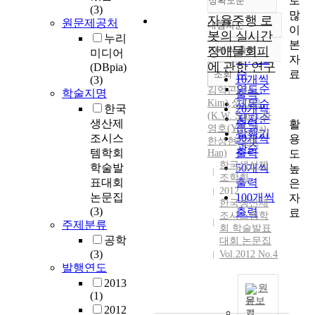
로
정확도순
(3)
많
자율주행 로
원문제공처
내림차순
이
정확도
봇의 실시간
누리
본
순
10개씩 출력
장애물회피
미디어
내림차순
자
인기도
에 관한 연구
(DBpia)
료
순
조회
10개씩
(3)
연도순
김억곤
(
U.G.
학술지명
출력
Kim
)
,
성기원
제목순
한국
20개씩
(K.W. Sung)
,
하
저자순
생산제
출력
활
영호(Y.H. Ha)
,
발행기
조시스
30개씩
용
한성현(S.H.
관순
템학회
출력
도
Han)
한국생산제
학술발
50개씩
높
조학회
표대회
출력
은
2012
논문집
100개씩
자
한국생산제
(3)
출력
료
조시스템학
주제분류
회 학술발표
공학
대회 논문집
(3)
Vol.2012 No.4
발행연도
2013
원
(1)
문보
2012
기