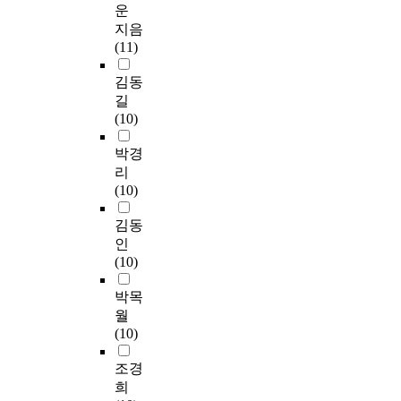
운
지음
(11)
김동
길
(10)
박경
리
(10)
김동
인
(10)
박목
월
(10)
조경
희