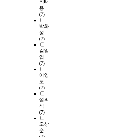
최태
응
(7)
박화
성
(7)
김일
엽
(7)
이영
도
(7)
설의
식
(7)
오상
순
(7)