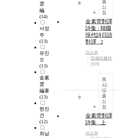
출
8
雲
신
編
청
(14)
金素雲對譯
詩集 : 韓國
서정
現代詩日語
주
(13)
對譯 . 2
김소운
유진
亞成出版社
오
1978
(13)
金素
복
雲
사/
대
編著
출
(13)
9
신
청
현진
건
金素雲對譯
(12)
詩集 . 上
최남
김소운