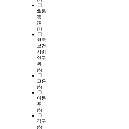
金巢
雲
譯
(7)
한국
보건
사회
연구
원
(6)
고은
(6)
이동
주
(6)
김구
(6)