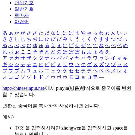
단위기호
일반기호
로마자
아랍어
あ
ぁ
か
が
さ
ざ
た
だ
な
は
ば
ぱ
ま
や
ゃ
ら
わ
ゎ
ん
い
ぃ
き
ぎ
し
じ
ち
ぢ
に
ひ
び
ぴ
み
り
う
ぅ
く
ぐ
す
ず
つ
づ
っ
ぬ
ふ
ぶ
ぷ
む
ゆ
ゅ
る
え
ぇ
け
げ
せ
ぜ
て
で
ね
へ
べ
ぺ
め
れ
お
ぉ
こ
ご
そ
ぞ
と
ど
の
ほ
ぼ
ぽ
も
よ
ょ
ろ
を
ア
ァ
カ
サ
ザ
タ
ダ
ナ
ハ
バ
パ
マ
ヤ
ャ
ラ
ワ
ヮ
ン
イ
ィ
キ
ギ
シ
ジ
チ
ヂ
ニ
ヒ
ビ
ピ
ミ
リ
ウ
ゥ
ク
グ
ス
ズ
ツ
ヅ
ッ
ヌ
フ
ブ
プ
ム
ユ
ュ
ル
エ
ェ
ケ
ゲ
セ
ゼ
テ
デ
ヘ
ベ
ペ
メ
レ
オ
ォ
コ
ゴ
ソ
ゾ
ト
ド
ノ
ホ
ボ
ポ
モ
ヨ
ョ
ロ
ヲ
―
http://chineseinput.net/
에서 pinyin(병음)방식으로 중국어를 변환
할 수 있습니다.
변환된 중국어를 복사하여 사용하시면 됩니다.
예시)
中文 을 입력하시려면
zhongwen
을 입력하시고 space를
누르시면됩니다.