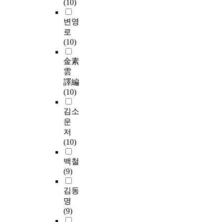
(10)
변영
로
(10)
金素
雲
譯編
(10)
김소
운
저
(10)
백철
(9)
김동
명
(9)