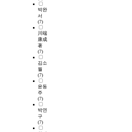
박완
서
(7)
川端
康成
著
(7)
김소
월
(7)
윤동
주
(7)
박연
구
(7)