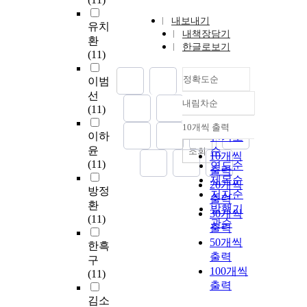
내보내기
유치
내책장담기
환
한글로보기
(11)
정확도순
이범
선
내림차순
정확도
(11)
순
10개씩 출력
내림차순
이하
인기도
윤
순
조회
10개씩
(11)
연도순
출력
제목순
20개씩
방정
저자순
출력
환
발행기
30개씩
(11)
관순
출력
50개씩
한흑
출력
구
100개씩
(11)
출력
김소