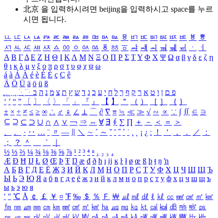
北京 을 입력하시려면
beijing
을 입력하시고 space를 누르
시면 됩니다.
ㅥ
ㅦ
ㅧ
ㅨ
ㅩ
ㅪ
ㅫ
ㅬ
ㅭ
ㅮ
ㅯ
ㅰ
ㅱ
ㅲ
ㅳ
ㅴ
ㅵ
ㅶ
ㅷ
ㅸ
ㅹ
ㅺ
ㅻ
ㅼ
ㅽ
ㅾ
ㅿ
ㆀ
ㆁ
ㆂ
ㆃ
ㆄ
ㆅ
ㆆ
ㆇ
ㆈ
ㆉ
ㆊ
ㆋ
ㆌ
ㆍ
ㆎ
Α
Β
Γ
Δ
Ε
Ζ
Η
Θ
Ι
Κ
Λ
Μ
Ν
Ξ
Ο
Π
Ρ
Σ
Τ
Υ
Φ
Χ
Ψ
Ω
α
β
γ
δ
ε
ζ
η
θ
ι
κ
λ
μ
ν
ξ
ο
π
ρ
σ
τ
υ
φ
χ
ψ
ω
á
à
Á
À
é
è
É
È
ç
Ç
ê
Ä
Ö
Ü
ä
ö
ü
ß
ְ
ֳ
ֲ
ֱ
ָ
ַ
ֵ
ֶ
ִ
ֹ
ּ
ֻ
ׂ
ׁ
ּ
ב
ה
נ
מ
צ
ת
ץ
ש
ד
ג
כ
ע
י
ח
ל
ך
ף
ק
ר
א
ט
ו
ן
ם
פ
‘
’
“
”
〔
〕
〈
〉
「
」
『
』
【
】
＂
（
）
［
］
｛
｝
±
×
÷
≠
≤
≥
∞
∴
♂
♀
∠
⊥
⌒
∂
∇
≡
≒
≪
≫
√
∽
∝
∵
∫
∬
∈
∋
⊆
⊇
⊂
⊃
∪
∩
∧
∨
￢
⇒
⇔
∀
∃
∮
∑
∏
＋
－
＜
＝
＞
、
。
·
‥
…
¨
〃
―
∥
＼
∼
´
～
ˇ
˘
˝
˚
˙
¸
˛
¡
¿
ː
！
＇
，
．
／
：
；
？
＾
＿
｀
｜
½
⅓
⅔
¼
¾
⅛
⅜
⅝
⅞
¹
²
³
⁴
ⁿ
₁
₂
₃
₄
Æ
Ð
Ħ
Ĳ
Ł
Ø
Œ
Þ
Ŧ
Ŋ
æ
đ
ð
ħ
ı
ĳ
ĸ
ŀ
ł
ø
œ
ß
þ
ŧ
ŋ
ŉ
А
Б
В
Г
Д
Е
Ё
Ж
З
И
Й
К
Л
М
Н
О
П
Р
С
Т
У
Ф
Х
Ц
Ч
Ш
Щ
Ъ
Ы
Ь
Э
Ю
Я
а
б
в
г
д
е
ё
ж
з
и
й
к
л
м
н
о
п
р
с
т
у
ф
х
ц
ч
ш
щ
ъ
ы
ь
э
ю
я
′
″
℃
Å
￠
￡
￥
¤
℉
‰
＄
％
Ｆ
￦
㎕
㎖
㎗
ℓ
㎘
㏄
㎣
㎤
㎥
㎦
㎙
㎚
㎛
㎜
㎝
㎞
㎟
㎠
㎡
㎢
㏊
㎍
㎎
㎏
㏏
㎈
㎉
㏈
㎧
㎨
㎰
㎱
㎲
㎳
㎴
㎵
㎶
㎷
㎸
㎹
㎀
㎁
㎂
㎃
㎄
㎺
㎻
㎽
㎾
㎿
㎐
㎑