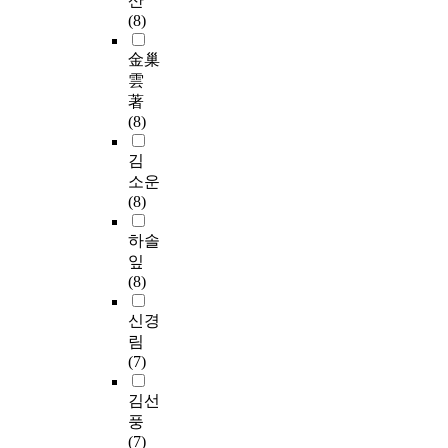
산
(8)
金巢
雲
著
(8)
김
소운
(8)
하솔
잎
(8)
신경
림
(7)
김선
풍
(7)