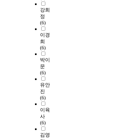
강희
정
(6)
이경
희
(6)
박이
문
(6)
유안
진
(6)
이육
사
(6)
김영