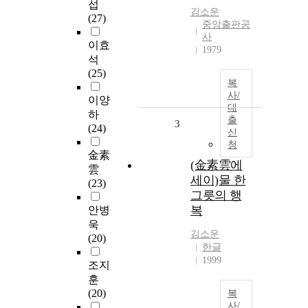
섭
김소운
(27)
중앙출판공
사
이효
1979
석
(25)
복
사/
이양
대
하
출
3
(24)
신
청
金素
(金素雲에
雲
세이)물 한
(23)
그릇의 행
복
안병
욱
김소운
(20)
한글
1999
조지
훈
(20)
복
사/