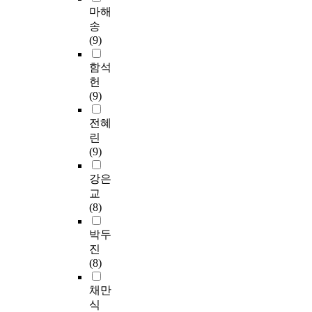
마해
송
(9)
함석
헌
(9)
전혜
린
(9)
강은
교
(8)
박두
진
(8)
채만
식