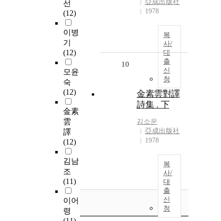
亞成出版社
선
1978
(12)
이병
복
기
사/
(12)
대
출
10
신
모윤
청
숙
(12)
金素雲對譯
詩集 . 下
金素
雲
김소운
亞成出版社
譯
1978
(12)
김남
복
조
사/
(11)
대
출
신
이어
청
령
(11)