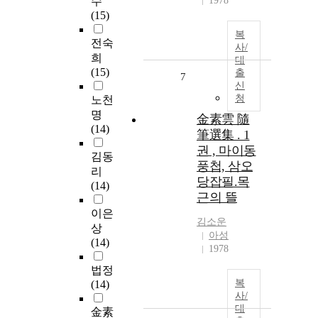
수
1978
(15)
복
전숙
사/
희
대
(15)
출
7
신
청
노천
명
金素雲 隨
(14)
筆選集 . 1
권 , 마이동
김동
풍첩, 삼오
리
당잡필.목
(14)
근의 뜰
이은
김소운
상
아성
(14)
1978
법정
복
(14)
사/
대
金素