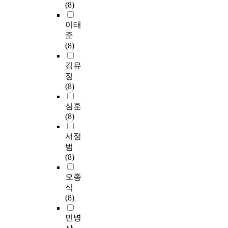
(8)
이태
준
(8)
김유
정
(8)
심훈
(8)
서정
범
(8)
오종
식
(8)
민병