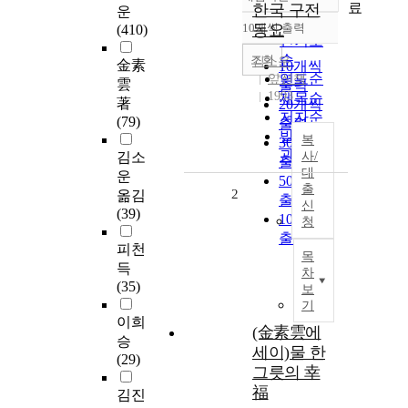
정확도
료
한국 구전
운
순
10개씩 출력
동요
(410)
내림차순
인기도
순
조회
김소운
金素
10개씩
연도순
앞선책
雲
출력
1993
제목순
著
20개씩
저자순
(79)
출력
발행기
복
30개씩
관순
김소
사/
출력
대
운
50개씩
출
2
옮김
출력
신
(39)
100개씩
청
출력
피천
목
득
차
(35)
보
기
이희
(金素雲에
승
세이)물 한
(29)
그릇의 幸
福
김진