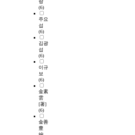
랑
(6)
주요
섭
(6)
김광
섭
(6)
이규
보
(6)
金素
雲
[著]
(6)
金善
豊
編