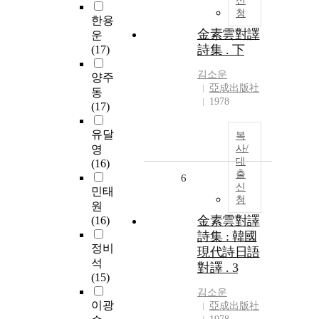
신
청
한용
金素雲對譯
운
詩集 . 下
(17)
김소운
양주
亞成出版社
동
1978
(17)
유달
복
영
사/
대
(16)
출
6
신
민태
청
원
金素雲對譯
(16)
詩集 : 韓國
정비
現代詩日語
석
對譯 . 3
(15)
김소운
이광
亞成出版社