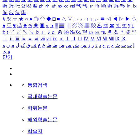
㎒
㎓
㎔
Ω
㏀
㏁
㎊
㎋
㎌
㏖
㏅
㎭
㎮
㎯
㏛
㎩
㎪
㎫
㎬
㏝
㏐
㏓
㏃
㏉
㏜
㏆
§
※
☆
★
○
●
◎
◇
◆
□
■
△
▽
→
←
↑
↓
↔
〓
◁
◀
▷
▶
♤
♠
♡
♥
♧
♣
⊙
◈
▣
◐
◑
▒
▤
▥
▨
▧
▦
▩
♨
☏
☎
☜
☞
¶
†
‡
↕
↗
↙
↖
↘
♭
♩
♪
♬
㉿
㈜
№
㏇
™
㏂
㏘
℡
＃
＆
＊
＠
ª
º
ⅰ
ⅱ
ⅲ
ⅳ
ⅴ
ⅵ
ⅶ
ⅷ
ⅸ
ⅹ
Ⅰ
Ⅱ
Ⅲ
Ⅳ
Ⅴ
Ⅵ
Ⅶ
Ⅷ
Ⅸ
Ⅹ
ا
ب
ت
ث
ج
ح
خ
د
ذ
ر
ز
س
ش
ص
ض
ط
ظ
ع
غ
ف
ق
ک
ل
م
ن
ه
و
ی
닫기
통합검색
국내학술논문
학위논문
해외학술논문
학술지