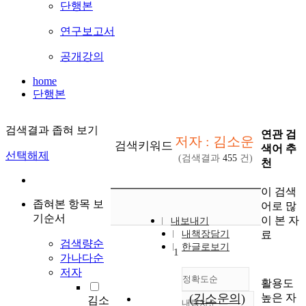
단행본
연구보고서
공개강의
home
단행본
검색결과 좁혀 보기
연관 검
저자 : 김소운
검색키워드
색어 추
선택해제
(검색결과
455
건)
천
이 검색
좁혀본 항목 보
어로 많
기순서
이 본 자
내보내기
료
내책장담기
검색량순
한글로보기
1
가나다순
저자
정확도순
활용도
높은 자
(김소운의)
김소
내림차순