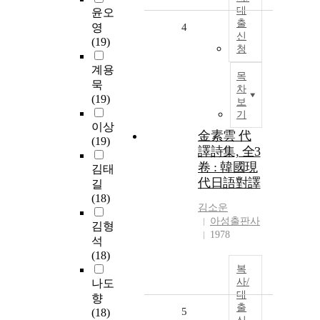
대
윤오
출
영
4
신
(19)
청
계용
목
묵
차
(19)
보
기
이상
金素雲 代
(19)
譯詩集, 全3
卷 : 韓國現
김태
代日語對譯
길
(18)
김소운
아성출판사
김형
1978
석
(18)
복
사/
나도
대
향
출
5
(18)