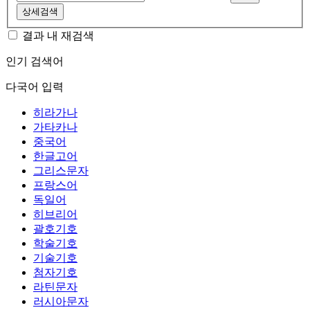
상세검색
결과 내 재검색
인기 검색어
다국어 입력
히라가나
가타카나
중국어
한글고어
그리스문자
프랑스어
독일어
히브리어
괄호기호
학술기호
기술기호
첨자기호
라틴문자
러시아문자