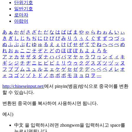
단위기호
일반기호
로마자
아랍어
あ
ぁ
か
が
さ
ざ
た
だ
な
は
ば
ぱ
ま
や
ゃ
ら
わ
ゎ
ん
い
ぃ
き
ぎ
し
じ
ち
ぢ
に
ひ
び
ぴ
み
り
う
ぅ
く
ぐ
す
ず
つ
づ
っ
ぬ
ふ
ぶ
ぷ
む
ゆ
ゅ
る
え
ぇ
け
げ
せ
ぜ
て
で
ね
へ
べ
ぺ
め
れ
お
ぉ
こ
ご
そ
ぞ
と
ど
の
ほ
ぼ
ぽ
も
よ
ょ
ろ
を
ア
ァ
カ
サ
ザ
タ
ダ
ナ
ハ
バ
パ
マ
ヤ
ャ
ラ
ワ
ヮ
ン
イ
ィ
キ
ギ
シ
ジ
チ
ヂ
ニ
ヒ
ビ
ピ
ミ
リ
ウ
ゥ
ク
グ
ス
ズ
ツ
ヅ
ッ
ヌ
フ
ブ
プ
ム
ユ
ュ
ル
エ
ェ
ケ
ゲ
セ
ゼ
テ
デ
ヘ
ベ
ペ
メ
レ
オ
ォ
コ
ゴ
ソ
ゾ
ト
ド
ノ
ホ
ボ
ポ
モ
ヨ
ョ
ロ
ヲ
―
http://chineseinput.net/
에서 pinyin(병음)방식으로 중국어를 변환
할 수 있습니다.
변환된 중국어를 복사하여 사용하시면 됩니다.
예시)
中文 을 입력하시려면
zhongwen
을 입력하시고 space를
누르시면됩니다.