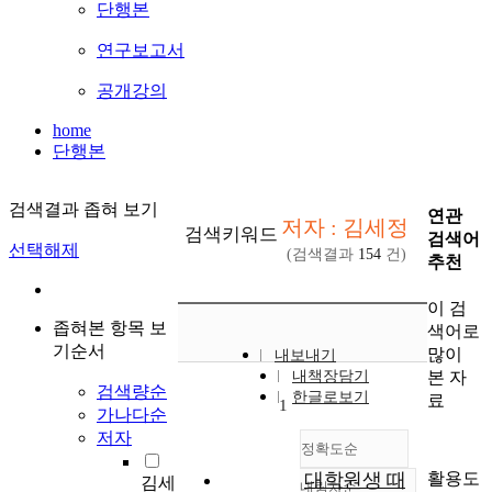
단행본
연구보고서
공개강의
home
단행본
검색결과 좁혀 보기
연관
저자 : 김세정
검색키워드
검색어
선택해제
(검색결과
154
건)
추천
이 검
좁혀본 항목 보
색어로
기순서
많이
내보내기
본 자
내책장담기
검색량순
한글로보기
료
1
가나다순
저자
정확도순
활용도
대학원생 때
김세
내림차순