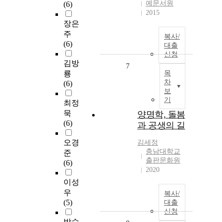
예문서원
(6)
2015
장은
주
복사/
(6)
대출
신청
김방
7
룡
목
차
(6)
보
기
최정
묵
양명학, 돌봄
(6)
과 공생의 길
오경
김세정
충남대학교
준
출판문화원
(6)
2020
이성
우
복사/
(5)
대출
신청
박수