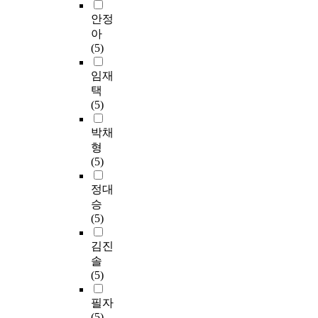
안정
아
(5)
임재
택
(5)
박채
형
(5)
정대
승
(5)
김진
솔
(5)
필자
(5)