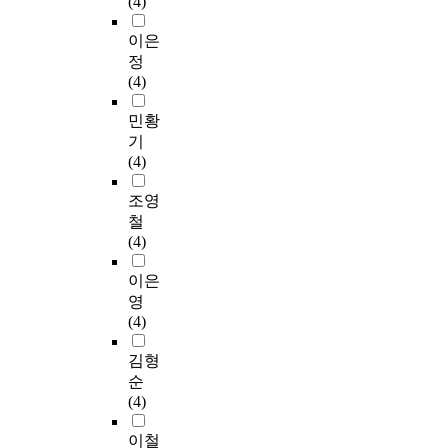
(4)
이은
정
(4)
민황
기
(4)
조영
철
(4)
이은
영
(4)
김형
순
(4)
이철