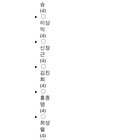
승
(4)
이상
익
(4)
신정
근
(4)
김진
희
(4)
홍종
명
(4)
최성
렬
(4)