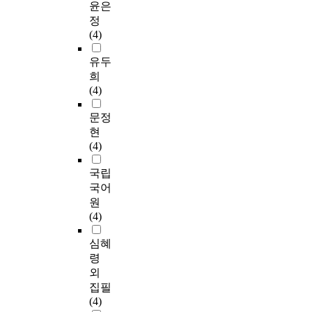
윤은
정
(4)
유두
희
(4)
문정
현
(4)
국립
국어
원
(4)
심혜
령
외
집필
(4)