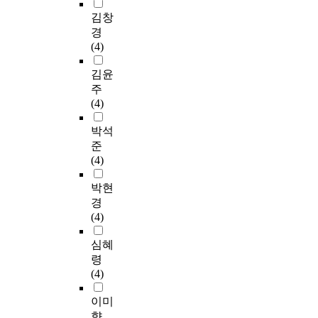
김창
경
(4)
김윤
주
(4)
박석
준
(4)
박현
경
(4)
심혜
령
(4)
이미
향