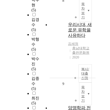
8
목
현
차
(5)
보
기
김경
우리시대, 새
수
(5)
로운 유학을
사유하다
박형
김세정
수
충남대학교
(5)
출판문화원
2020
박수
진
(5)
복사/
대출
신청
김중
수
9
목
(5)
차
보
최진
기
(5)
양명학파 전