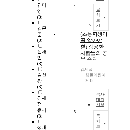
김미
4
목
영
차
(8)
보
기
김문
(초등학생이
준
꼭 알아야
(8)
할) 성공한
신재
사람들의 공
민
부 습관
(8)
김세정
김선
참돌어린이
광
2012
(8)
복사/
김세
대출
정
신청
옮김
5
(8)
목
차
보
정대