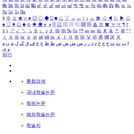
㎒
㎓
㎔
Ω
㏀
㏁
㎊
㎋
㎌
㏖
㏅
㎭
㎮
㎯
㏛
㎩
㎪
㎫
㎬
㏝
㏐
㏓
㏃
㏉
㏜
㏆
§
※
☆
★
○
●
◎
◇
◆
□
■
△
▽
→
←
↑
↓
↔
〓
◁
◀
▷
▶
♤
♠
♡
♥
♧
♣
⊙
◈
▣
◐
◑
▒
▤
▥
▨
▧
▦
▩
♨
☏
☎
☜
☞
¶
†
‡
↕
↗
↙
↖
↘
♭
♩
♪
♬
㉿
㈜
№
㏇
™
㏂
㏘
℡
＃
＆
＊
＠
ª
º
ⅰ
ⅱ
ⅲ
ⅳ
ⅴ
ⅵ
ⅶ
ⅷ
ⅸ
ⅹ
Ⅰ
Ⅱ
Ⅲ
Ⅳ
Ⅴ
Ⅵ
Ⅶ
Ⅷ
Ⅸ
Ⅹ
ا
ب
ت
ث
ج
ح
خ
د
ذ
ر
ز
س
ش
ص
ض
ط
ظ
ع
غ
ف
ق
ک
ل
م
ن
ه
و
ی
닫기
통합검색
국내학술논문
학위논문
해외학술논문
학술지