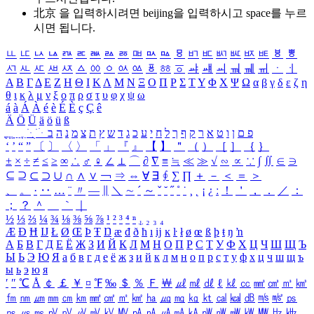
北京 을 입력하시려면
beijing
을 입력하시고 space를 누르
시면 됩니다.
ㅥ
ㅦ
ㅧ
ㅨ
ㅩ
ㅪ
ㅫ
ㅬ
ㅭ
ㅮ
ㅯ
ㅰ
ㅱ
ㅲ
ㅳ
ㅴ
ㅵ
ㅶ
ㅷ
ㅸ
ㅹ
ㅺ
ㅻ
ㅼ
ㅽ
ㅾ
ㅿ
ㆀ
ㆁ
ㆂ
ㆃ
ㆄ
ㆅ
ㆆ
ㆇ
ㆈ
ㆉ
ㆊ
ㆋ
ㆌ
ㆍ
ㆎ
Α
Β
Γ
Δ
Ε
Ζ
Η
Θ
Ι
Κ
Λ
Μ
Ν
Ξ
Ο
Π
Ρ
Σ
Τ
Υ
Φ
Χ
Ψ
Ω
α
β
γ
δ
ε
ζ
η
θ
ι
κ
λ
μ
ν
ξ
ο
π
ρ
σ
τ
υ
φ
χ
ψ
ω
á
à
Á
À
é
è
É
È
ç
Ç
ê
Ä
Ö
Ü
ä
ö
ü
ß
ְ
ֳ
ֲ
ֱ
ָ
ַ
ֵ
ֶ
ִ
ֹ
ּ
ֻ
ׂ
ׁ
ּ
ב
ה
נ
מ
צ
ת
ץ
ש
ד
ג
כ
ע
י
ח
ל
ך
ף
ק
ר
א
ט
ו
ן
ם
פ
‘
’
“
”
〔
〕
〈
〉
「
」
『
』
【
】
＂
（
）
［
］
｛
｝
±
×
÷
≠
≤
≥
∞
∴
♂
♀
∠
⊥
⌒
∂
∇
≡
≒
≪
≫
√
∽
∝
∵
∫
∬
∈
∋
⊆
⊇
⊂
⊃
∪
∩
∧
∨
￢
⇒
⇔
∀
∃
∮
∑
∏
＋
－
＜
＝
＞
、
。
·
‥
…
¨
〃
―
∥
＼
∼
´
～
ˇ
˘
˝
˚
˙
¸
˛
¡
¿
ː
！
＇
，
．
／
：
；
？
＾
＿
｀
｜
½
⅓
⅔
¼
¾
⅛
⅜
⅝
⅞
¹
²
³
⁴
ⁿ
₁
₂
₃
₄
Æ
Ð
Ħ
Ĳ
Ł
Ø
Œ
Þ
Ŧ
Ŋ
æ
đ
ð
ħ
ı
ĳ
ĸ
ŀ
ł
ø
œ
ß
þ
ŧ
ŋ
ŉ
А
Б
В
Г
Д
Е
Ё
Ж
З
И
Й
К
Л
М
Н
О
П
Р
С
Т
У
Ф
Х
Ц
Ч
Ш
Щ
Ъ
Ы
Ь
Э
Ю
Я
а
б
в
г
д
е
ё
ж
з
и
й
к
л
м
н
о
п
р
с
т
у
ф
х
ц
ч
ш
щ
ъ
ы
ь
э
ю
я
′
″
℃
Å
￠
￡
￥
¤
℉
‰
＄
％
Ｆ
￦
㎕
㎖
㎗
ℓ
㎘
㏄
㎣
㎤
㎥
㎦
㎙
㎚
㎛
㎜
㎝
㎞
㎟
㎠
㎡
㎢
㏊
㎍
㎎
㎏
㏏
㎈
㎉
㏈
㎧
㎨
㎰
㎱
㎲
㎳
㎴
㎵
㎶
㎷
㎸
㎹
㎀
㎁
㎂
㎃
㎄
㎺
㎻
㎽
㎾
㎿
㎐
㎑