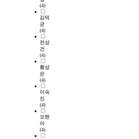
(4)
김덕
균
(4)
전성
건
(4)
황성
은
(4)
이숙
진
(4)
오현
아
(4)