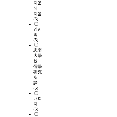
지운
식
지음
(5)
김만
익
(5)
忠南
大學
校
儒學
硏究
所
譯
(5)
배희
자
(5)