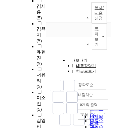
김세
복사/
윤
대출
(5)
신청
김윤
목
차
지
보
(5)
기
유현
진
내보내기
(5)
내책장담기
한글로보기
서유
리
정확도순
(5)
내림차순
정확도
이소
순
진
10개씩 출력
내림차순
인기도
(5)
순
조회
10개씩
김영
연도순
출력
언
제목순