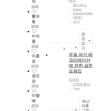
세정
자
젤리피쉬
(12)
Kakao
Entertainment
황의
[배포]
동
2023
(12)
목
이석
차
종
보
(12)
기
3
무용.여가.레
이종
크리에이션
성
에 관한 설문
(11)
모음집
권오
김세정
상
진영문화사
(11)
1999
이향
배
복사/
(11)
대출
신청