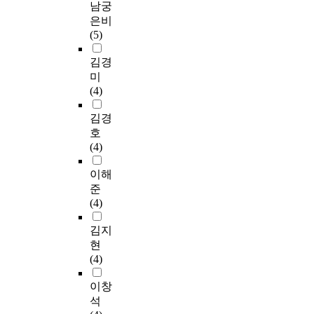
남궁
은비
(5)
김경
미
(4)
김경
호
(4)
이해
준
(4)
김지
현
(4)
이창
석