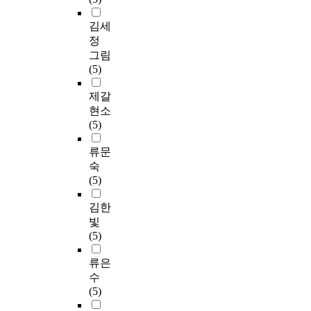
김세
정
그림
(5)
제갈
현소
(5)
류문
숙
(5)
김한
빛
(5)
류은
수
(5)