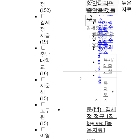
정확도
높은
알았더라면
정
순
자료
10개씩 출력
좋았을 것들
(152)
내림차순
인기도
. 2
순
조회
김세
10개씩
연도순
김세정
정
출력
제목순
클라우드나
지음
20개씩
인
저자순
(19)
출력
2022
발행기
30개씩
관순
충남
출력
대학
복사/
50개씩
대출
교
출력
신청
(16)
100개씩
2
출력
목
지운
차
식
보
(15)
기
문(門) : 김세
고두
정 정규 1집 :
원
key ver. [녹
(15)
음자료]
이영