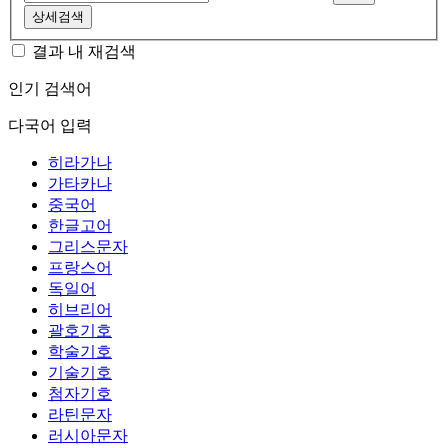
상세검색
결과 내 재검색
인기 검색어
다국어 입력
히라가나
가타카나
중국어
한글고어
그리스문자
프랑스어
독일어
히브리어
괄호기호
학술기호
기술기호
첨자기호
라틴문자
러시아문자