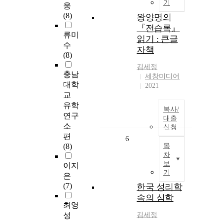
기
웅
(8)
왕양명의
『전습록』
류미
읽기 : 큰글
수
자책
(8)
김세정
충남
세창미디어
대학
2021
교
유학
복사/
연구
대출
소
신청
편
6
(8)
목
차
보
이지
기
은
(7)
한국 성리학
속의 심학
최영
성
김세정