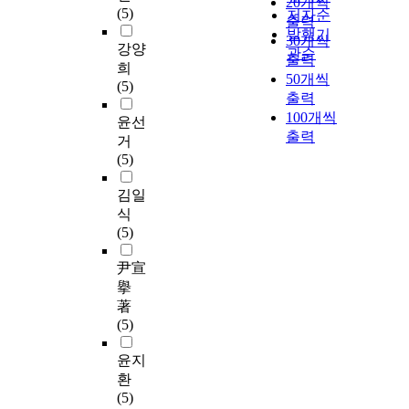
20개씩
(5)
저자순
출력
발행기
30개씩
강양
관순
출력
희
50개씩
(5)
출력
100개씩
윤선
출력
거
(5)
김일
식
(5)
尹宣
擧
著
(5)
윤지
환
(5)