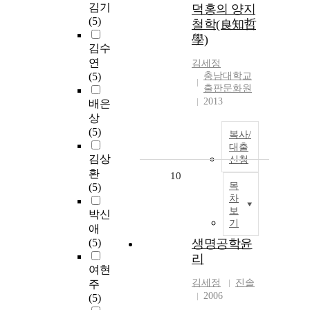
김기
덕홍의 양지
(5)
철학(良知哲
學)
김수
연
김세정
(5)
충남대학교
출판문화원
2013
배은
상
(5)
복사/
대출
김상
신청
환
10
목
(5)
차
보
박신
기
애
(5)
생명공학윤
리
여현
김세정
진솔
주
2006
(5)