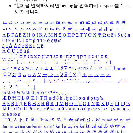
北京 을 입력하시려면
beijing
을 입력하시고 space를 누르
시면 됩니다.
ㅥ
ㅦ
ㅧ
ㅨ
ㅩ
ㅪ
ㅫ
ㅬ
ㅭ
ㅮ
ㅯ
ㅰ
ㅱ
ㅲ
ㅳ
ㅴ
ㅵ
ㅶ
ㅷ
ㅸ
ㅹ
ㅺ
ㅻ
ㅼ
ㅽ
ㅾ
ㅿ
ㆀ
ㆁ
ㆂ
ㆃ
ㆄ
ㆅ
ㆆ
ㆇ
ㆈ
ㆉ
ㆊ
ㆋ
ㆌ
ㆍ
ㆎ
Α
Β
Γ
Δ
Ε
Ζ
Η
Θ
Ι
Κ
Λ
Μ
Ν
Ξ
Ο
Π
Ρ
Σ
Τ
Υ
Φ
Χ
Ψ
Ω
α
β
γ
δ
ε
ζ
η
θ
ι
κ
λ
μ
ν
ξ
ο
π
ρ
σ
τ
υ
φ
χ
ψ
ω
á
à
Á
À
é
è
É
È
ç
Ç
ê
Ä
Ö
Ü
ä
ö
ü
ß
ְ
ֳ
ֲ
ֱ
ָ
ַ
ֵ
ֶ
ִ
ֹ
ּ
ֻ
ׂ
ׁ
ּ
ב
ה
נ
מ
צ
ת
ץ
ש
ד
ג
כ
ע
י
ח
ל
ך
ף
ק
ר
א
ט
ו
ן
ם
פ
‘
’
“
”
〔
〕
〈
〉
「
」
『
』
【
】
＂
（
）
［
］
｛
｝
±
×
÷
≠
≤
≥
∞
∴
♂
♀
∠
⊥
⌒
∂
∇
≡
≒
≪
≫
√
∽
∝
∵
∫
∬
∈
∋
⊆
⊇
⊂
⊃
∪
∩
∧
∨
￢
⇒
⇔
∀
∃
∮
∑
∏
＋
－
＜
＝
＞
、
。
·
‥
…
¨
〃
―
∥
＼
∼
´
～
ˇ
˘
˝
˚
˙
¸
˛
¡
¿
ː
！
＇
，
．
／
：
；
？
＾
＿
｀
｜
½
⅓
⅔
¼
¾
⅛
⅜
⅝
⅞
¹
²
³
⁴
ⁿ
₁
₂
₃
₄
Æ
Ð
Ħ
Ĳ
Ł
Ø
Œ
Þ
Ŧ
Ŋ
æ
đ
ð
ħ
ı
ĳ
ĸ
ŀ
ł
ø
œ
ß
þ
ŧ
ŋ
ŉ
А
Б
В
Г
Д
Е
Ё
Ж
З
И
Й
К
Л
М
Н
О
П
Р
С
Т
У
Ф
Х
Ц
Ч
Ш
Щ
Ъ
Ы
Ь
Э
Ю
Я
а
б
в
г
д
е
ё
ж
з
и
й
к
л
м
н
о
п
р
с
т
у
ф
х
ц
ч
ш
щ
ъ
ы
ь
э
ю
я
′
″
℃
Å
￠
￡
￥
¤
℉
‰
＄
％
Ｆ
￦
㎕
㎖
㎗
ℓ
㎘
㏄
㎣
㎤
㎥
㎦
㎙
㎚
㎛
㎜
㎝
㎞
㎟
㎠
㎡
㎢
㏊
㎍
㎎
㎏
㏏
㎈
㎉
㏈
㎧
㎨
㎰
㎱
㎲
㎳
㎴
㎵
㎶
㎷
㎸
㎹
㎀
㎁
㎂
㎃
㎄
㎺
㎻
㎽
㎾
㎿
㎐
㎑