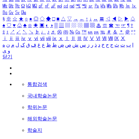
㎒
㎓
㎔
Ω
㏀
㏁
㎊
㎋
㎌
㏖
㏅
㎭
㎮
㎯
㏛
㎩
㎪
㎫
㎬
㏝
㏐
㏓
㏃
㏉
㏜
㏆
§
※
☆
★
○
●
◎
◇
◆
□
■
△
▽
→
←
↑
↓
↔
〓
◁
◀
▷
▶
♤
♠
♡
♥
♧
♣
⊙
◈
▣
◐
◑
▒
▤
▥
▨
▧
▦
▩
♨
☏
☎
☜
☞
¶
†
‡
↕
↗
↙
↖
↘
♭
♩
♪
♬
㉿
㈜
№
㏇
™
㏂
㏘
℡
＃
＆
＊
＠
ª
º
ⅰ
ⅱ
ⅲ
ⅳ
ⅴ
ⅵ
ⅶ
ⅷ
ⅸ
ⅹ
Ⅰ
Ⅱ
Ⅲ
Ⅳ
Ⅴ
Ⅵ
Ⅶ
Ⅷ
Ⅸ
Ⅹ
ا
ب
ت
ث
ج
ح
خ
د
ذ
ر
ز
س
ش
ص
ض
ط
ظ
ع
غ
ف
ق
ک
ل
م
ن
ه
و
ی
닫기
통합검색
국내학술논문
학위논문
해외학술논문
학술지