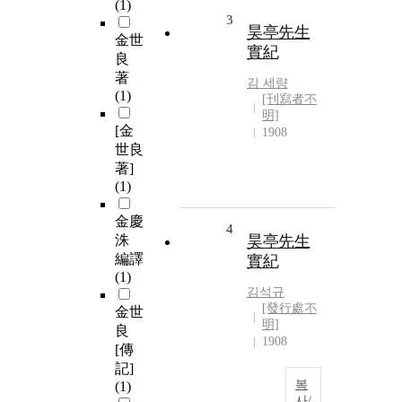
(1)
3
昊亭先生
金世
實紀
良
著
김 세량
(1)
[刊寫者不
明]
[金
1908
世良
著]
(1)
金慶
4
洙
昊亭先生
編譯
實紀
(1)
김석규
[發行處不
金世
明]
良
1908
[傳
記]
복
(1)
사/