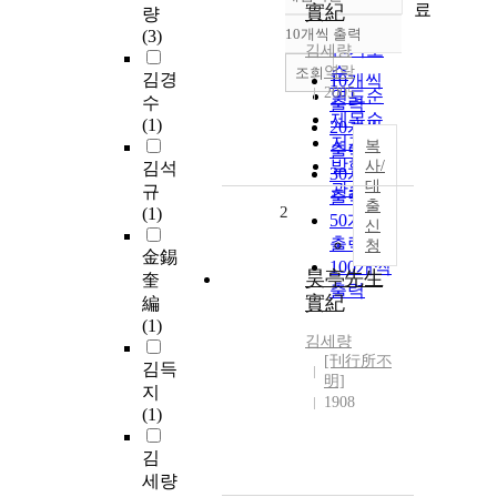
정확도
료
實紀
량
순
10개씩 출력
(3)
내림차순
인기도
김세량
역락
순
조회
김경
10개씩
2005
연도순
수
출력
제목순
(1)
20개씩
저자순
복
출력
발행기
사/
김석
30개씩
대
관순
규
출력
출
2
(1)
50개씩
신
출력
청
金錫
100개씩
昊亭先生
奎
출력
實紀
編
(1)
김세량
[刊行所不
김득
明]
지
1908
(1)
김
세량