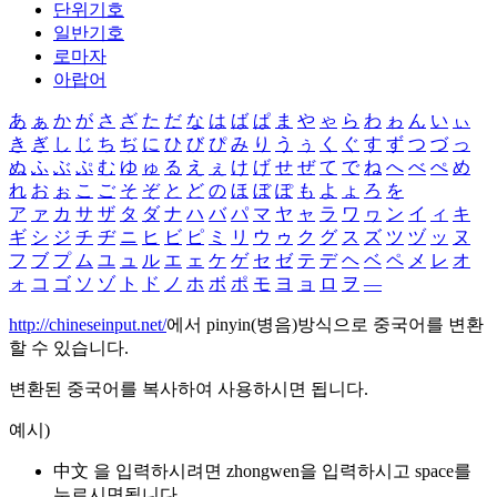
단위기호
일반기호
로마자
아랍어
あ
ぁ
か
が
さ
ざ
た
だ
な
は
ば
ぱ
ま
や
ゃ
ら
わ
ゎ
ん
い
ぃ
き
ぎ
し
じ
ち
ぢ
に
ひ
び
ぴ
み
り
う
ぅ
く
ぐ
す
ず
つ
づ
っ
ぬ
ふ
ぶ
ぷ
む
ゆ
ゅ
る
え
ぇ
け
げ
せ
ぜ
て
で
ね
へ
べ
ぺ
め
れ
お
ぉ
こ
ご
そ
ぞ
と
ど
の
ほ
ぼ
ぽ
も
よ
ょ
ろ
を
ア
ァ
カ
サ
ザ
タ
ダ
ナ
ハ
バ
パ
マ
ヤ
ャ
ラ
ワ
ヮ
ン
イ
ィ
キ
ギ
シ
ジ
チ
ヂ
ニ
ヒ
ビ
ピ
ミ
リ
ウ
ゥ
ク
グ
ス
ズ
ツ
ヅ
ッ
ヌ
フ
ブ
プ
ム
ユ
ュ
ル
エ
ェ
ケ
ゲ
セ
ゼ
テ
デ
ヘ
ベ
ペ
メ
レ
オ
ォ
コ
ゴ
ソ
ゾ
ト
ド
ノ
ホ
ボ
ポ
モ
ヨ
ョ
ロ
ヲ
―
http://chineseinput.net/
에서 pinyin(병음)방식으로 중국어를 변환
할 수 있습니다.
변환된 중국어를 복사하여 사용하시면 됩니다.
예시)
中文 을 입력하시려면
zhongwen
을 입력하시고 space를
누르시면됩니다.