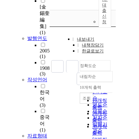
대
[金
출
錫奎
신
編
청
集]
(1)
발행연도
내보내기
내책장담기
2005
한글로보기
(1)
정확도순
1908
(3)
내림차순
정확도
작성언어
순
10개씩 출력
내림차순
인기도
한국
순
조회
어
10개씩
연도순
(3)
출력
제목순
20개씩
중국
저자순
출력
어
발행기
30개씩
(1)
관순
출력
자료형태