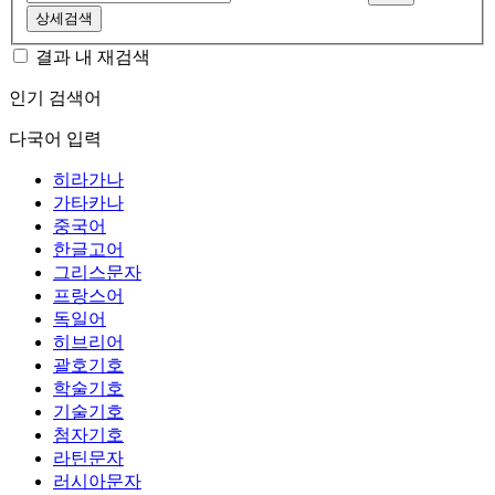
상세검색
결과 내 재검색
인기 검색어
다국어 입력
히라가나
가타카나
중국어
한글고어
그리스문자
프랑스어
독일어
히브리어
괄호기호
학술기호
기술기호
첨자기호
라틴문자
러시아문자