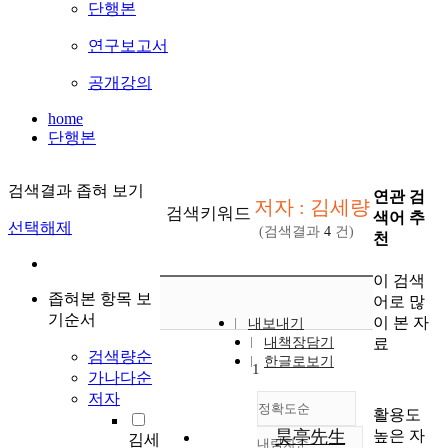
단행본
연구보고서
공개강의
home
단행본
검색결과 좁혀 보기
연관 검
저자 : 김세량
검색키워드
색어 추
선택해제
(검색결과
4
건)
천
이 검색
좁혀본 항목 보
어로 많
기순서
이 본 자
내보내기
료
내책장담기
검색량순
한글로보기
1
가나다순
저자
정확도순
활용도
높은 자
昊亭先生
김세
내림차순