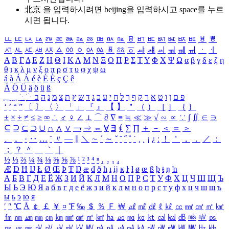
北京 을 입력하시려면
beijing
을 입력하시고 space를 누르
시면 됩니다.
ㅥ
ㅦ
ㅧ
ㅨ
ㅩ
ㅪ
ㅫ
ㅬ
ㅭ
ㅮ
ㅯ
ㅰ
ㅱ
ㅲ
ㅳ
ㅴ
ㅵ
ㅶ
ㅷ
ㅸ
ㅹ
ㅺ
ㅻ
ㅼ
ㅽ
ㅾ
ㅿ
ㆀ
ㆁ
ㆂ
ㆃ
ㆄ
ㆅ
ㆆ
ㆇ
ㆈ
ㆉ
ㆊ
ㆋ
ㆌ
ㆍ
ㆎ
Α
Β
Γ
Δ
Ε
Ζ
Η
Θ
Ι
Κ
Λ
Μ
Ν
Ξ
Ο
Π
Ρ
Σ
Τ
Υ
Φ
Χ
Ψ
Ω
α
β
γ
δ
ε
ζ
η
θ
ι
κ
λ
μ
ν
ξ
ο
π
ρ
σ
τ
υ
φ
χ
ψ
ω
á
à
Á
À
é
è
É
È
ç
Ç
ê
Ä
Ö
Ü
ä
ö
ü
ß
ְ
ֳ
ֲ
ֱ
ָ
ַ
ֵ
ֶ
ִ
ֹ
ּ
ֻ
ׂ
ׁ
ּ
ב
ה
נ
מ
צ
ת
ץ
ש
ד
ג
כ
ע
י
ח
ל
ך
ף
ק
ר
א
ט
ו
ן
ם
פ
‘
’
“
”
〔
〕
〈
〉
「
」
『
』
【
】
＂
（
）
［
］
｛
｝
±
×
÷
≠
≤
≥
∞
∴
♂
♀
∠
⊥
⌒
∂
∇
≡
≒
≪
≫
√
∽
∝
∵
∫
∬
∈
∋
⊆
⊇
⊂
⊃
∪
∩
∧
∨
￢
⇒
⇔
∀
∃
∮
∑
∏
＋
－
＜
＝
＞
、
。
·
‥
…
¨
〃
―
∥
＼
∼
´
～
ˇ
˘
˝
˚
˙
¸
˛
¡
¿
ː
！
＇
，
．
／
：
；
？
＾
＿
｀
｜
½
⅓
⅔
¼
¾
⅛
⅜
⅝
⅞
¹
²
³
⁴
ⁿ
₁
₂
₃
₄
Æ
Ð
Ħ
Ĳ
Ł
Ø
Œ
Þ
Ŧ
Ŋ
æ
đ
ð
ħ
ı
ĳ
ĸ
ŀ
ł
ø
œ
ß
þ
ŧ
ŋ
ŉ
А
Б
В
Г
Д
Е
Ё
Ж
З
И
Й
К
Л
М
Н
О
П
Р
С
Т
У
Ф
Х
Ц
Ч
Ш
Щ
Ъ
Ы
Ь
Э
Ю
Я
а
б
в
г
д
е
ё
ж
з
и
й
к
л
м
н
о
п
р
с
т
у
ф
х
ц
ч
ш
щ
ъ
ы
ь
э
ю
я
′
″
℃
Å
￠
￡
￥
¤
℉
‰
＄
％
Ｆ
￦
㎕
㎖
㎗
ℓ
㎘
㏄
㎣
㎤
㎥
㎦
㎙
㎚
㎛
㎜
㎝
㎞
㎟
㎠
㎡
㎢
㏊
㎍
㎎
㎏
㏏
㎈
㎉
㏈
㎧
㎨
㎰
㎱
㎲
㎳
㎴
㎵
㎶
㎷
㎸
㎹
㎀
㎁
㎂
㎃
㎄
㎺
㎻
㎽
㎾
㎿
㎐
㎑