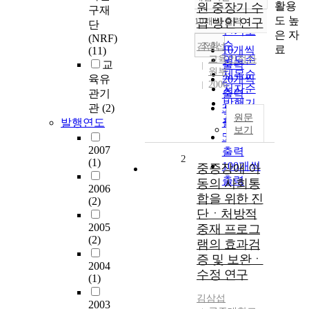
정확도
활용
원 중장기 수
구재
순
도 높
10개씩 출력
급 방안 연구
단
내림차순
인기도
은 자
(NRF)
순
조회
김삼섭
료
10개씩
(11)
교육인적자
연도순
교
출력
원부
제목순
육유
20개씩
2006
저자순
관기
출력
발행기
관
(2)
30개씩
관순
원문
발행연도
출력
보기
50개씩
2007
출력
2
(1)
100개씩
중증장애 아
출력
동의 사회통
2006
합을 위한 진
(2)
단ㆍ처방적
2005
중재 프로그
(2)
램의 효과검
증 및 보완ㆍ
2004
수정 연구
(1)
김삼섭
2003