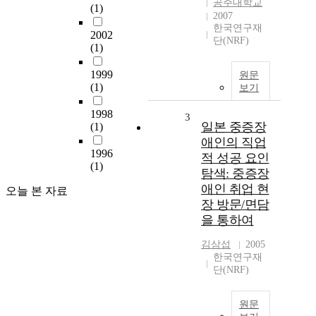
공주대학교
(1)
2007
한국연구재
2002
단(NRF)
(1)
1999
원문
(1)
보기
1998
3
일본 중증장
(1)
애인의 직업
1996
적 성공 요인
(1)
탐색: 중증장
애인 취업 현
오늘 본 자료
장 방문/면담
을 통하여
김삼섭
2005
한국연구재
단(NRF)
원문