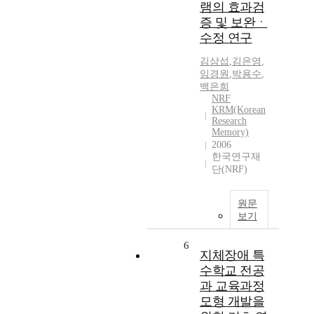
램의 효과검
증 및 보완ㆍ
수정 연구
김삼섭
,
김은영
,
임경원
,
박용수
,
백은희
NRF
KRM(Korean
Research
Memory)
2006
한국연구재
단(NRF)
원문
보기
6
지체장애 특
수학교 전공
과 교육과정
모형 개발을