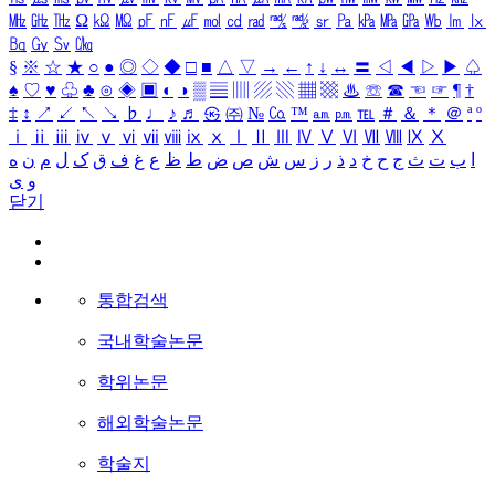
㎒
㎓
㎔
Ω
㏀
㏁
㎊
㎋
㎌
㏖
㏅
㎭
㎮
㎯
㏛
㎩
㎪
㎫
㎬
㏝
㏐
㏓
㏃
㏉
㏜
㏆
§
※
☆
★
○
●
◎
◇
◆
□
■
△
▽
→
←
↑
↓
↔
〓
◁
◀
▷
▶
♤
♠
♡
♥
♧
♣
⊙
◈
▣
◐
◑
▒
▤
▥
▨
▧
▦
▩
♨
☏
☎
☜
☞
¶
†
‡
↕
↗
↙
↖
↘
♭
♩
♪
♬
㉿
㈜
№
㏇
™
㏂
㏘
℡
＃
＆
＊
＠
ª
º
ⅰ
ⅱ
ⅲ
ⅳ
ⅴ
ⅵ
ⅶ
ⅷ
ⅸ
ⅹ
Ⅰ
Ⅱ
Ⅲ
Ⅳ
Ⅴ
Ⅵ
Ⅶ
Ⅷ
Ⅸ
Ⅹ
ا
ب
ت
ث
ج
ح
خ
د
ذ
ر
ز
س
ش
ص
ض
ط
ظ
ع
غ
ف
ق
ک
ل
م
ن
ه
و
ی
닫기
통합검색
국내학술논문
학위논문
해외학술논문
학술지