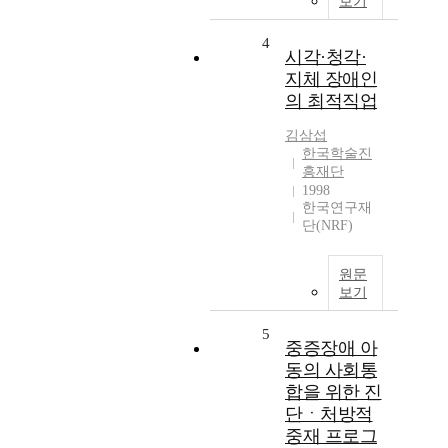
보기
4
시각·청각·
지체 장애인
의 최적직업
김삼섭
한국학술진
흥재단
1998
한국연구재
단(NRF)
원문
보기
5
중증장애 아
동의 사회통
합을 위한 진
단ㆍ처방적
중재 프로그