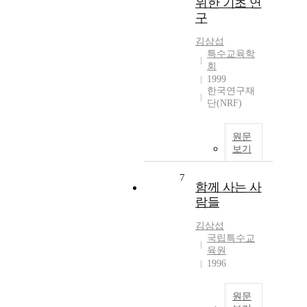
위한 기초 연
구
김삼섭
특수교육학
회
1999
한국연구재
단(NRF)
원문
보기
7
함께 사는 사
람들
김삼섭
국립특수교
육원
1996
원문