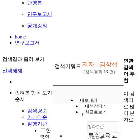
단행본
연구보고서
공개강의
home
연구보고서
검색결과 좁혀 보기
연관
저자 : 김삼섭
검색키워드
검색
선택해제
(검색결과
13
건)
어 추
천
좁혀본 항목 보기
이 검
순서
색어
내보내기
로 많
내책장담기
검색량순
한글로보기
이 본
1
가나다순
자료
발행기관
정확도순
한
특수교육 교
국연
내림차순