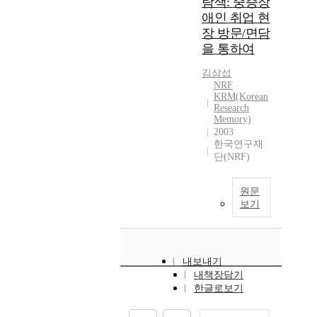
탐색: 중증장
애인 취업 현
장 방문/면담
을 통하여
김삼섭
NRF
KRM(Korean
Research
Memory)
2003
한국연구재
단(NRF)
원문
보기
내보내기
내책장담기
한글로보기