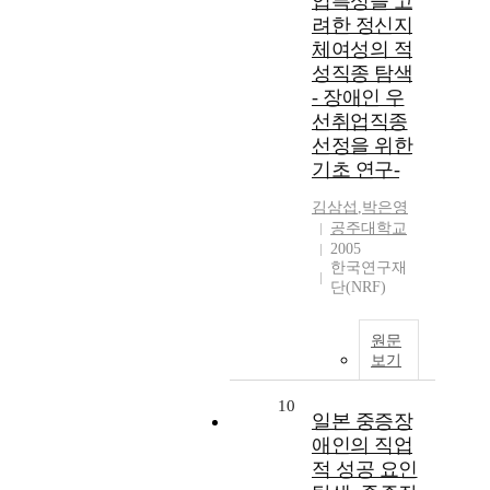
업특성을 고
려한 정신지
체여성의 적
성직종 탐색
- 장애인 우
선취업직종
선정을 위한
기초 연구-
김삼섭
,
박은영
공주대학교
2005
한국연구재
단(NRF)
원문
보기
10
일본 중증장
애인의 직업
적 성공 요인