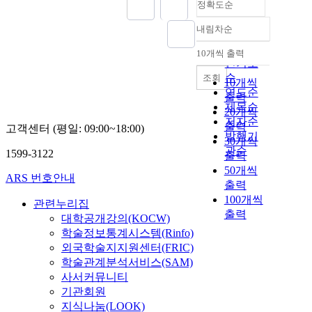
정확도순
내림차순
정확도
순
10개씩 출력
내림차순
인기도
순
조회
10개씩
연도순
출력
제목순
20개씩
저자순
출력
고객센터 (평일: 09:00~18:00)
발행기
30개씩
관순
1599-3122
출력
50개씩
ARS 번호안내
출력
100개씩
관련누리집
출력
대학공개강의(KOCW)
학술정보통계시스템(Rinfo)
외국학술지지원센터(FRIC)
학술관계분석서비스(SAM)
사서커뮤니티
기관회원
지식나눔(LOOK)