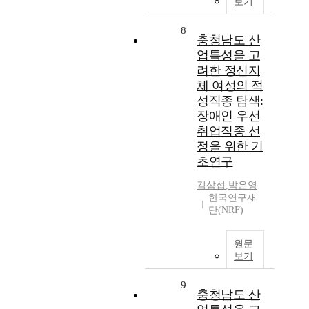
보기
8
충청남도 산
업특성을 고
려한 정신지
체 여성의 적
성직종 탐색:
장애인 우선
취업직종 선
정을 위한 기
초연구
김삼섭
,
박은영
한국연구재
단(NRF)
원문
보기
9
충청남도 산