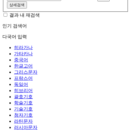
상세검색
결과 내 재검색
인기 검색어
다국어 입력
히라가나
가타카나
중국어
한글고어
그리스문자
프랑스어
독일어
히브리어
괄호기호
학술기호
기술기호
첨자기호
라틴문자
러시아문자