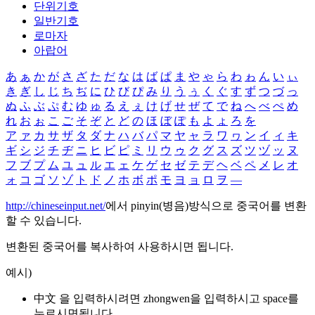
단위기호
일반기호
로마자
아랍어
あ
ぁ
か
が
さ
ざ
た
だ
な
は
ば
ぱ
ま
や
ゃ
ら
わ
ゎ
ん
い
ぃ
き
ぎ
し
じ
ち
ぢ
に
ひ
び
ぴ
み
り
う
ぅ
く
ぐ
す
ず
つ
づ
っ
ぬ
ふ
ぶ
ぷ
む
ゆ
ゅ
る
え
ぇ
け
げ
せ
ぜ
て
で
ね
へ
べ
ぺ
め
れ
お
ぉ
こ
ご
そ
ぞ
と
ど
の
ほ
ぼ
ぽ
も
よ
ょ
ろ
を
ア
ァ
カ
サ
ザ
タ
ダ
ナ
ハ
バ
パ
マ
ヤ
ャ
ラ
ワ
ヮ
ン
イ
ィ
キ
ギ
シ
ジ
チ
ヂ
ニ
ヒ
ビ
ピ
ミ
リ
ウ
ゥ
ク
グ
ス
ズ
ツ
ヅ
ッ
ヌ
フ
ブ
プ
ム
ユ
ュ
ル
エ
ェ
ケ
ゲ
セ
ゼ
テ
デ
ヘ
ベ
ペ
メ
レ
オ
ォ
コ
ゴ
ソ
ゾ
ト
ド
ノ
ホ
ボ
ポ
モ
ヨ
ョ
ロ
ヲ
―
http://chineseinput.net/
에서 pinyin(병음)방식으로 중국어를 변환
할 수 있습니다.
변환된 중국어를 복사하여 사용하시면 됩니다.
예시)
中文 을 입력하시려면
zhongwen
을 입력하시고 space를
누르시면됩니다.