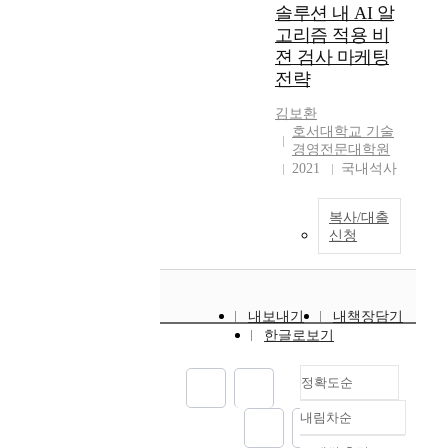
새로운 화학물질이 합
리
술
최
솔루션 내 AI 알
x
한
c
성되었으나 인간에 대
드
시
소
고리즘 적용 비
i
교
o
해 미치는 영향은 아직
출
점
한
젼 검사 마케팅
s
량
m
정확히 규명되어 있지
구
별
의
전략
t
의
p
않다. 이러한 화학물질
설
피
오
i
사
e
은 실내공간을 오염시
계
로
차
김보환
n
용
l
키며 이로 인한 실내대
를
와
로
호서대학교 기술
g
성
s
기의 오염으로 빌딩증
위
신
이
경영전문대학원
t
을
s
후군이 21세기 들어
해
체
2021
국내석사
동
e
의
t
폭발적으로 증가하고
전
적
하
c
미
o
있으므로 실내환경을
산
기
도
h
복사/대출
한
r
쾌적한 자연환경에 가
유
능
록
신청
n
다
e
깝도록 효율적으로 관
체
상
설
o
.
o
리하는 노력이 필요하
해
태
계
l
연
w
다. 따라서 본 연구에
석
와
되
o
구
n
서는 실내대기질의 중
을
의
어
내보내기
내책장담기
g
대
e
요 인자인 산소, 온도,
수
관
있
한글로보기
y
상
r
습도, VOCs, 분진,
행
계
다
.
교
s
CO_(2)를 측정하고 이
하
를
.
T
량
t
를 제어할 수 있는 시
정확도순
였
파
초
h
은
o
스템을 실험실적 수준
다
악
기
e
내림차순
P
c
에서 연구하였다. 세부
.
정확도
하
에
r
S
o
적으로는 실내 대기 조
선
순
고