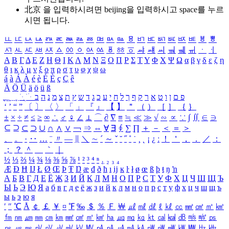
北京 을 입력하시려면
beijing
을 입력하시고 space를 누르
시면 됩니다.
ㅥ
ㅦ
ㅧ
ㅨ
ㅩ
ㅪ
ㅫ
ㅬ
ㅭ
ㅮ
ㅯ
ㅰ
ㅱ
ㅲ
ㅳ
ㅴ
ㅵ
ㅶ
ㅷ
ㅸ
ㅹ
ㅺ
ㅻ
ㅼ
ㅽ
ㅾ
ㅿ
ㆀ
ㆁ
ㆂ
ㆃ
ㆄ
ㆅ
ㆆ
ㆇ
ㆈ
ㆉ
ㆊ
ㆋ
ㆌ
ㆍ
ㆎ
Α
Β
Γ
Δ
Ε
Ζ
Η
Θ
Ι
Κ
Λ
Μ
Ν
Ξ
Ο
Π
Ρ
Σ
Τ
Υ
Φ
Χ
Ψ
Ω
α
β
γ
δ
ε
ζ
η
θ
ι
κ
λ
μ
ν
ξ
ο
π
ρ
σ
τ
υ
φ
χ
ψ
ω
á
à
Á
À
é
è
É
È
ç
Ç
ê
Ä
Ö
Ü
ä
ö
ü
ß
ְ
ֳ
ֲ
ֱ
ָ
ַ
ֵ
ֶ
ִ
ֹ
ּ
ֻ
ׂ
ׁ
ּ
ב
ה
נ
מ
צ
ת
ץ
ש
ד
ג
כ
ע
י
ח
ל
ך
ף
ק
ר
א
ט
ו
ן
ם
פ
‘
’
“
”
〔
〕
〈
〉
「
」
『
』
【
】
＂
（
）
［
］
｛
｝
±
×
÷
≠
≤
≥
∞
∴
♂
♀
∠
⊥
⌒
∂
∇
≡
≒
≪
≫
√
∽
∝
∵
∫
∬
∈
∋
⊆
⊇
⊂
⊃
∪
∩
∧
∨
￢
⇒
⇔
∀
∃
∮
∑
∏
＋
－
＜
＝
＞
、
。
·
‥
…
¨
〃
―
∥
＼
∼
´
～
ˇ
˘
˝
˚
˙
¸
˛
¡
¿
ː
！
＇
，
．
／
：
；
？
＾
＿
｀
｜
½
⅓
⅔
¼
¾
⅛
⅜
⅝
⅞
¹
²
³
⁴
ⁿ
₁
₂
₃
₄
Æ
Ð
Ħ
Ĳ
Ł
Ø
Œ
Þ
Ŧ
Ŋ
æ
đ
ð
ħ
ı
ĳ
ĸ
ŀ
ł
ø
œ
ß
þ
ŧ
ŋ
ŉ
А
Б
В
Г
Д
Е
Ё
Ж
З
И
Й
К
Л
М
Н
О
П
Р
С
Т
У
Ф
Х
Ц
Ч
Ш
Щ
Ъ
Ы
Ь
Э
Ю
Я
а
б
в
г
д
е
ё
ж
з
и
й
к
л
м
н
о
п
р
с
т
у
ф
х
ц
ч
ш
щ
ъ
ы
ь
э
ю
я
′
″
℃
Å
￠
￡
￥
¤
℉
‰
＄
％
Ｆ
￦
㎕
㎖
㎗
ℓ
㎘
㏄
㎣
㎤
㎥
㎦
㎙
㎚
㎛
㎜
㎝
㎞
㎟
㎠
㎡
㎢
㏊
㎍
㎎
㎏
㏏
㎈
㎉
㏈
㎧
㎨
㎰
㎱
㎲
㎳
㎴
㎵
㎶
㎷
㎸
㎹
㎀
㎁
㎂
㎃
㎄
㎺
㎻
㎽
㎾
㎿
㎐
㎑