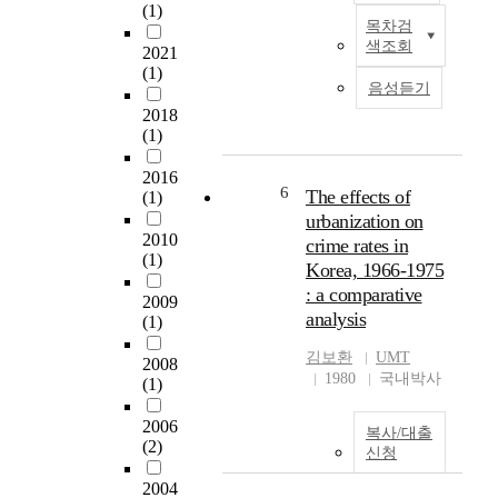
(1)
면
structure to an
b
왜
목차검
M
아
earthquake, this study
e
곡
색조회
2021
o
스
modeled a suspension
r
,
(1)
s
팔
bridge under
1
버
음성듣기
t
트
construction using four
5
즈
2018
o
의
case analyses that
,
등
(1)
f
포
consider the change in
1
의
t
장
structure and ground
9
현
2016
h
상
boundary conditions
2
6
The effects of
상
(1)
e
태
as well as earthquake
8
을
urbanization on
t
,
input of multiple
.
2010
유
crime rates in
e
차
supports. Results show
T
(1)
발
Korea, 1966-1975
c
량
that in the bridge
h
한
: a comparative
h
중
2009
examined, seismic
e
다
analysis
(1)
n
량
behavior only
n
.
i
등
considers the influence
u
이
김보환
UMT
2008
c
을
of the ground and not
m
러
1980
국내박사
(1)
a
실
the earthquake input of
b
한
l
험
multiple supports, and
e
유
2006
a
복사/대출
변
accounts for the largest
r
동
(2)
신청
d
수
member force. The
o
불
v
로
bridge structure, which
f
안
2004