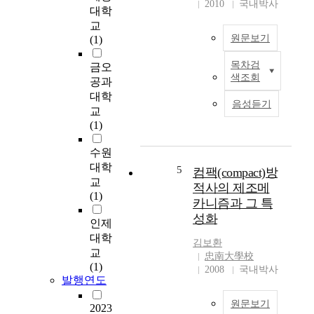
류
2010
국내박사
대학
우에 가장 큰 부재력을
n
경
교
보이는 것으로 나타났
e
계
원문보기
(1)
다. 직접기초의 형태가
s
층
아닌 기초형식을 갖는
a
은
목차검
금오
본
교량구조물은 지진해
l
상
색조회
공과
연
석에 대한 신뢰도를 확
e
호
대학
구
보하기 위해서 기초의
s
작
음성듣기
교
는
특성을 구조물 이상화
b
용
(1)
W
과정에서 반드시 고려
e
하
P
해야 한다. 또한 상세
g
여
수원
C
해석모델링을 대상으
a
유
대학
교
로 지진해석을 수행하
n
5
동
컴팩(compact)방
량
교
기 이전에 지진하중에
s
박
적사의 제조메
에
(1)
대한 상부구조물의 질
i
리
카니즘과 그 특
대
량과 관성효과를 고려
n
,
성화
인제
해
할 수 있는 간략화된
c
경
차
대학
이상화 구조물을 대상
e
계
김보환
량
으로 사전 지진해석을
N
교
층
忠南大學校
속
수행한 후 해석방법을
o
(1)
프
2008
국내박사
도
발행연도
결정해야 할 것으로 판
v
로
와
단된다. To assess the
e
파
원문보기
교
2023
exact response of a
m
일