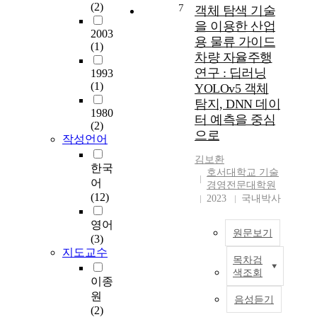
a
하
is not a direct
p
정
(2)
7
객체 탐색 기술
n
여
foundation type but
e
성
을 이용한 산업
c
차
has foundation form,
o
2003
을
용 물류 가이드
e
량
must take the
p
(1)
제
차량 자율주행
s
이
fundamental features
l
거
연구 : 딥러닝
i
교
1993
into consideration in
e
하
(1)
n
량
idealizing the
YOLOv5 객체
b
기
r
을
structural process in
u
탐지, DNN 데이
위
1980
i
주
order to secure
y
터 예측을 중심
한
(2)
n
행
reliability of the
i
방
으로
작성언어
g
할
earthquake analysis. In
n
법
s
때
addition, before
g
김보환
으
한국
p
교
performing the
O
호서대학교 기술
로
어
i
경영전문대학원
면
earthquake analysis
T
초
(12)
2023
국내박사
n
진
using detailed analysis
C
음
n
동
modeling, the method
m
속
영어
e
이
of analysis should be
e
흡
원문보기
(3)
r
보
determined after
d
입
지도교수
s
행
performing the
i
구
목차검
국
a
자
preliminary earthquake
c
색조회
내
내
이종
r
에
analysis on a
i
에
외
원
e
게
simplified and
n
음성듣기
는
산
(2)
a
미
idealized structure
e
경