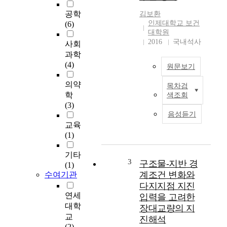
파
공학
김보환
를
인제대학교 보건
(6)
이
대학원
용
2016
국내석사
사회
하
과학
여
(4)
원문보기
엔
진
의약
목차검
O
으
학
색조회
b
로
(3)
j
공
음성듣기
e
급
교육
c
되
(1)
t
는
i
공
기타
v
3
기
구조물-지반 경
(1)
e
를
계조건 변화와
수여기관
:
감
다지지점 지진
O
속
연세
입력을 고려한
v
시
대학
장대교량의 지
e
키
교
진해석
r
는
(2)