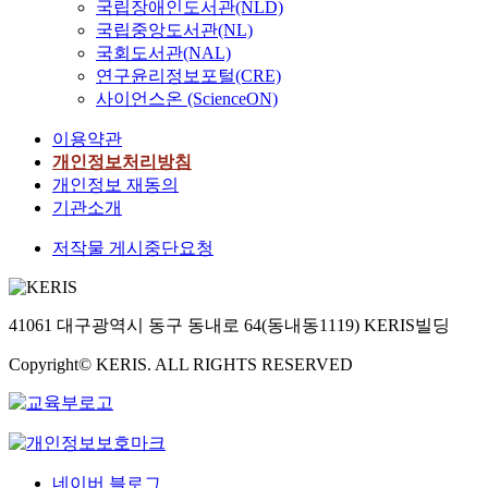
y
류
n
국립장애인도서관(NLD)
거쳐 산소발생기를 제
하
2
이
a
인
g
국립중앙도서관(NL)
어하도록 설계하였으
기
0
드
p
W
e
며 산소발생기는 분자
앞
국회도서관(NAL)
0
나
p
P
d
체 방식에 의해 압축공
서
연구윤리정보포털(CRE)
4
특
l
C
u
기중 산소를 분리 공급
,
사이언스온 (ScienceON)
년
정
i
교
c
하도록 설계하였다. 셋
본
4
라
e
량
a
이용약관
째, 온도제어시스템은
연
월
인
d
(
t
온도센서에서 온도를
구
개인정보처리방침
1
인
t
W
i
저항값으로 측정하고
에
개인정보 재동의
6
쇄
o
i
o
저항값의 변화를 전압
서
기관소개
일
필
s
d
n
값으로 변화시킨 다음
사
부
름
h
e
a
저작물 게시중단요청
마이크로프로세서에
용
터
과
o
-
b
전달하며 제어시스템
할
6
센
r
f
o
의 계측부에서 출력되
S
월
서
t
l
u
는 4~20mA의 값을 기
S
3
등
41061 대구광역시 동구 동내로 64(동내동1119) KERIS빌딩
a
a
t
준으로 에어컨을 On-
T
0
을
n
n
s
Off 하도록 설계하였
난
일
통
Copyright© KERIS. ALL RIGHTS RESERVED
d
g
a
다. 넷째, 습도 제어시
류
까
한
l
e
f
스템은 습도센서모듈
모
지
위
o
P
e
에서 출력되는 전압값
델
W
치
n
r
t
을 마이크로프로세서
과
시
이
g
e
y
에 전달하며 제어시스
A
3
동
s
s
네이버 블로그
a
템의 계측부에서 출력
N