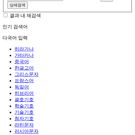
상세검색
결과 내 재검색
인기 검색어
다국어 입력
히라가나
가타카나
중국어
한글고어
그리스문자
프랑스어
독일어
히브리어
괄호기호
학술기호
기술기호
첨자기호
라틴문자
러시아문자