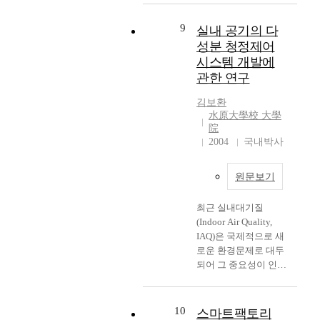
m
의
i
구
수
맞
a
진
n
에
술
게
9
실내 공기의 다
n
동
c
서
후
인
성분 청정제어
c
사
r
는
환
터
시스템 개발에
e
용
e
블
자
페
a
성
관한 연구
a
리
의
이
n
이
s
드
피
스
김보환
d
라
i
시
로
된
水原大學校 大學
p
함
n
스
변
지
院
r
은
g
템
화
령
2004
국내박사
o
보
.
의
및
에
d
행
T
구
관
따
u
자
h
원문보기
성
련
라
c
가
o
요
요
지
t
느
u
최근 실내대기질
소
인
정
i
끼
g
(Indoor Air Quality,
인
을
된
v
는
h
IAQ)은 국제적으로 새
루
확
위
i
진
t
로운 환경문제로 대두
버
인
치
t
동
h
되어 그 중요성이 인식
형
하
와
y
영
e
되기 시작하고 있는데,
상
고
장
o
향
l
제2차 세계대전 이후
의
,
소
f
에
a
약 7만 여종에 달하는
블
10
수
스마트팩토리
에
e
대
w