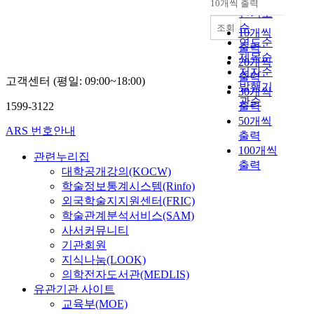
는
10개씩 출력
i
C
내림차순
m
건을 측정하는 센서,
행
인기도
자
경
n
도
p
계측 및 제어시스템을
연
순
종
조회
로
10개씩
g
로
l
제안하였으며 실내공
구
단
연도순
를
출력
s
교
e
간의 다양한 대기 조건
가
적
제목순
자
20개씩
p
(
t
에 대한 결과는 다음과
수
서
동
저자순
출력
i
3
e
고객센터 (평일: 09:00~18:00)
같았다. 첫째, 산소/온
행
술
으
발행기
n
30개씩
0
4
도/습도/VOCs/분
되
적
로
관순
n
m
1599-3122
출력
h
진/CO_(2) 청정제어
지
상
이
e
@
o
50개씩
시스템 설계를 위하여
않
관
동
ARS 번호안내
r
3
u
출력
각 센서에서 출력되는
은
관
하
i
=
r
100개씩
신호를 CPU에서 연산
블
계
기
관련누리집
s
9
s
을 통하여 각각의 농도
출력
리
조
위
대학공개강의(KOCW)
s
0
l
를 환산하였고 이를 외
드
사
해
학술정보통계시스템(Rinfo)
t
m
o
부의 제어대상(산소발
출
연
서
외국학술지지원센터(FRIC)
i
,
n
생기, 에어컨, 히터, 가
구
구
바
학술관계분석서비스(SAM)
l
연
g
습기, 공기청정기 등)
유
를
닥
사서커뮤니티
l
속
t
으로 제어신호를 발생
동
시
에
기관회원
w
교
r
하도록 설계하였다. 둘
특
도
마
i
지식나눔(LOOK)
)
a
째, 산소 제어시스템은
성
하
그
d
의
의학전자도서관(MEDLIS)
i
산소센서에서 측정된
을
였
네
e
한
n
유관기관 사이트
산소농도로 압력, 온도
확
다
틱
l
종
i
교육부(MOE)
및 습도의 보상회로를
인
.
가