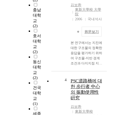
-
역
김보환
T
할
충남
東新大學校 大學
h
을
院
대학
e
한
2006
국내석사
교
-
다
(2)
C
.
원문보기
o
충
호서
u
격
대학
본 연구에서는 지진에
n
파
교
대한 구조물의 정확한
t
와
(2)
응답을 평가하기 위하
e
흡
여 구조물-지반 경계
r
입
동신
조건과 다지지점 지진
(
구
대학
입력을 고려한 4가지
O
경
교
해석 CASE를 기준으
T
사
(2)
로 실제 시공중인 현수
C
4
면
PSC道路橋에 대
교량을 대상으로 모델
)
에
한 步行者 中心
건국
링하였다. 연구 결과
m
서
의 振動使用性
대학
본 연구 대상 교량의
e
발
硏究
교
경우 다지지점 지진입
d
생
(1)
력을 고려하지 않은 상
i
한
김보환
태에서 지반의 영향을
c
난
東新大學校
세종
고려한 지진거동의 경
i