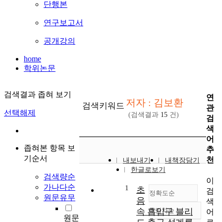
단행본
연구보고서
공개강의
home
학위논문
검색결과 좁혀 보기
연
저자 : 김보환
검색키워드
관
선택해제
(검색결과
15
건)
검
색
어
좁혀본 항목 보
추
기순서
천
내보내기
내책장담기
한글로보기
검색량순
이
가나다순
1
초
검
정확도순
원문유무
음
색
속 흡입구 블리
내림차순
어
정확도
원문