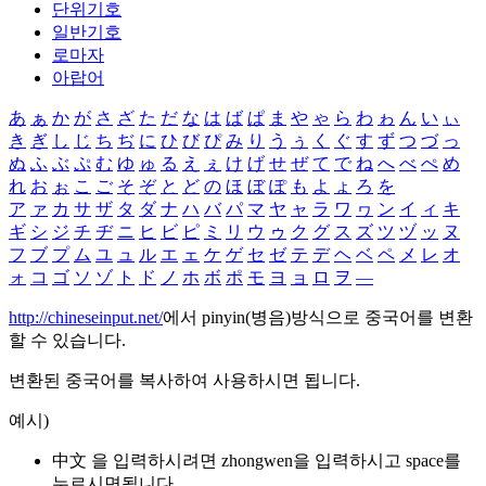
단위기호
일반기호
로마자
아랍어
あ
ぁ
か
が
さ
ざ
た
だ
な
は
ば
ぱ
ま
や
ゃ
ら
わ
ゎ
ん
い
ぃ
き
ぎ
し
じ
ち
ぢ
に
ひ
び
ぴ
み
り
う
ぅ
く
ぐ
す
ず
つ
づ
っ
ぬ
ふ
ぶ
ぷ
む
ゆ
ゅ
る
え
ぇ
け
げ
せ
ぜ
て
で
ね
へ
べ
ぺ
め
れ
お
ぉ
こ
ご
そ
ぞ
と
ど
の
ほ
ぼ
ぽ
も
よ
ょ
ろ
を
ア
ァ
カ
サ
ザ
タ
ダ
ナ
ハ
バ
パ
マ
ヤ
ャ
ラ
ワ
ヮ
ン
イ
ィ
キ
ギ
シ
ジ
チ
ヂ
ニ
ヒ
ビ
ピ
ミ
リ
ウ
ゥ
ク
グ
ス
ズ
ツ
ヅ
ッ
ヌ
フ
ブ
プ
ム
ユ
ュ
ル
エ
ェ
ケ
ゲ
セ
ゼ
テ
デ
ヘ
ベ
ペ
メ
レ
オ
ォ
コ
ゴ
ソ
ゾ
ト
ド
ノ
ホ
ボ
ポ
モ
ヨ
ョ
ロ
ヲ
―
http://chineseinput.net/
에서 pinyin(병음)방식으로 중국어를 변환
할 수 있습니다.
변환된 중국어를 복사하여 사용하시면 됩니다.
예시)
中文 을 입력하시려면
zhongwen
을 입력하시고 space를
누르시면됩니다.