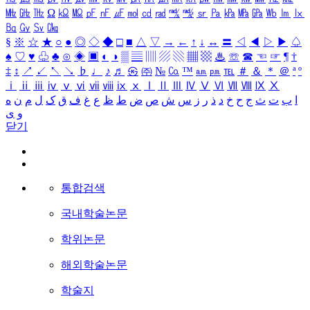
㎒
㎓
㎔
Ω
㏀
㏁
㎊
㎋
㎌
㏖
㏅
㎭
㎮
㎯
㏛
㎩
㎪
㎫
㎬
㏝
㏐
㏓
㏃
㏉
㏜
㏆
§
※
☆
★
○
●
◎
◇
◆
□
■
△
▽
→
←
↑
↓
↔
〓
◁
◀
▷
▶
♤
♠
♡
♥
♧
♣
⊙
◈
▣
◐
◑
▒
▤
▥
▨
▧
▦
▩
♨
☏
☎
☜
☞
¶
†
‡
↕
↗
↙
↖
↘
♭
♩
♪
♬
㉿
㈜
№
㏇
™
㏂
㏘
℡
＃
＆
＊
＠
ª
º
ⅰ
ⅱ
ⅲ
ⅳ
ⅴ
ⅵ
ⅶ
ⅷ
ⅸ
ⅹ
Ⅰ
Ⅱ
Ⅲ
Ⅳ
Ⅴ
Ⅵ
Ⅶ
Ⅷ
Ⅸ
Ⅹ
ا
ب
ت
ث
ج
ح
خ
د
ذ
ر
ز
س
ش
ص
ض
ط
ظ
ع
غ
ف
ق
ک
ل
م
ن
ه
و
ی
닫기
통합검색
국내학술논문
학위논문
해외학술논문
학술지