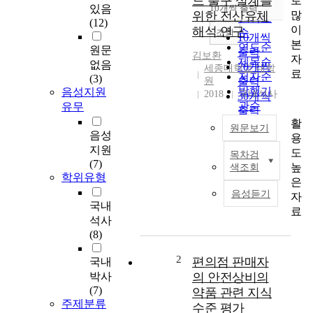
드 출구 설계를
로
순
있음
10개씩 출력
내림차순
많
위한 전산유체
인기도
(12)
이
해석 연구
순
조회
10개씩
본
연도순
원문
출력
김보환
자
제목순
없음
20개씩
세종대학교 대학
료
저자순
(3)
원
출력
발행기
음성지원
2018
국내석사
30개씩
관순
유무
출력
활
50개씩
원문보기
음성
용
출력
지원
도
100개씩
목차검
초
(7)
높
색조회
출력
음
학위유형
은
속
음성듣기
자
항
국내
료
공
석사
기
(8)
흡
입
2
편의점 판매자
국내
구
박사
의 안전상비의
는
(7)
약품 관련 지식
충
주제분류
수준 평가
격