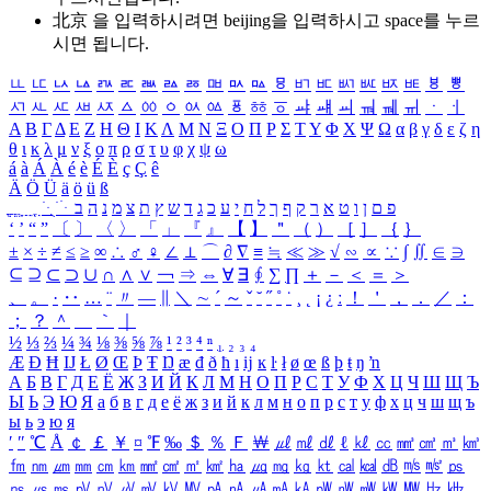
北京 을 입력하시려면
beijing
을 입력하시고 space를 누르
시면 됩니다.
ㅥ
ㅦ
ㅧ
ㅨ
ㅩ
ㅪ
ㅫ
ㅬ
ㅭ
ㅮ
ㅯ
ㅰ
ㅱ
ㅲ
ㅳ
ㅴ
ㅵ
ㅶ
ㅷ
ㅸ
ㅹ
ㅺ
ㅻ
ㅼ
ㅽ
ㅾ
ㅿ
ㆀ
ㆁ
ㆂ
ㆃ
ㆄ
ㆅ
ㆆ
ㆇ
ㆈ
ㆉ
ㆊ
ㆋ
ㆌ
ㆍ
ㆎ
Α
Β
Γ
Δ
Ε
Ζ
Η
Θ
Ι
Κ
Λ
Μ
Ν
Ξ
Ο
Π
Ρ
Σ
Τ
Υ
Φ
Χ
Ψ
Ω
α
β
γ
δ
ε
ζ
η
θ
ι
κ
λ
μ
ν
ξ
ο
π
ρ
σ
τ
υ
φ
χ
ψ
ω
á
à
Á
À
é
è
É
È
ç
Ç
ê
Ä
Ö
Ü
ä
ö
ü
ß
ְ
ֳ
ֲ
ֱ
ָ
ַ
ֵ
ֶ
ִ
ֹ
ּ
ֻ
ׂ
ׁ
ּ
ב
ה
נ
מ
צ
ת
ץ
ש
ד
ג
כ
ע
י
ח
ל
ך
ף
ק
ר
א
ט
ו
ן
ם
פ
‘
’
“
”
〔
〕
〈
〉
「
」
『
』
【
】
＂
（
）
［
］
｛
｝
±
×
÷
≠
≤
≥
∞
∴
♂
♀
∠
⊥
⌒
∂
∇
≡
≒
≪
≫
√
∽
∝
∵
∫
∬
∈
∋
⊆
⊇
⊂
⊃
∪
∩
∧
∨
￢
⇒
⇔
∀
∃
∮
∑
∏
＋
－
＜
＝
＞
、
。
·
‥
…
¨
〃
―
∥
＼
∼
´
～
ˇ
˘
˝
˚
˙
¸
˛
¡
¿
ː
！
＇
，
．
／
：
；
？
＾
＿
｀
｜
½
⅓
⅔
¼
¾
⅛
⅜
⅝
⅞
¹
²
³
⁴
ⁿ
₁
₂
₃
₄
Æ
Ð
Ħ
Ĳ
Ł
Ø
Œ
Þ
Ŧ
Ŋ
æ
đ
ð
ħ
ı
ĳ
ĸ
ŀ
ł
ø
œ
ß
þ
ŧ
ŋ
ŉ
А
Б
В
Г
Д
Е
Ё
Ж
З
И
Й
К
Л
М
Н
О
П
Р
С
Т
У
Ф
Х
Ц
Ч
Ш
Щ
Ъ
Ы
Ь
Э
Ю
Я
а
б
в
г
д
е
ё
ж
з
и
й
к
л
м
н
о
п
р
с
т
у
ф
х
ц
ч
ш
щ
ъ
ы
ь
э
ю
я
′
″
℃
Å
￠
￡
￥
¤
℉
‰
＄
％
Ｆ
￦
㎕
㎖
㎗
ℓ
㎘
㏄
㎣
㎤
㎥
㎦
㎙
㎚
㎛
㎜
㎝
㎞
㎟
㎠
㎡
㎢
㏊
㎍
㎎
㎏
㏏
㎈
㎉
㏈
㎧
㎨
㎰
㎱
㎲
㎳
㎴
㎵
㎶
㎷
㎸
㎹
㎀
㎁
㎂
㎃
㎄
㎺
㎻
㎽
㎾
㎿
㎐
㎑