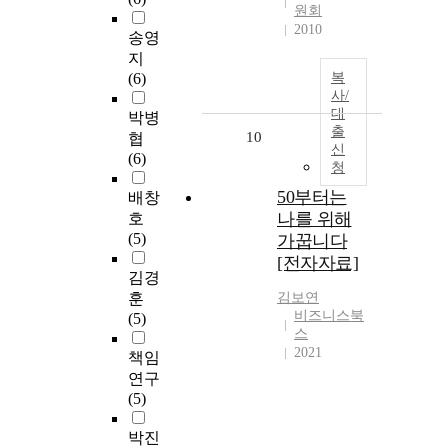
원회
2010
송영
지
(6)
복
사/
대
박병
출
10
협
신
(6)
청
50부터는
배창
나를 위해
호
(5)
가꿉니다
[전자자료]
김경
훈
김보연
비즈니스북
(5)
스
2021
책임
연구
(5)
박진