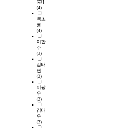
[편]
(4)
백초
롱
(4)
이한
주
(3)
김태
연
(3)
이광
우
(3)
김태
우
(3)