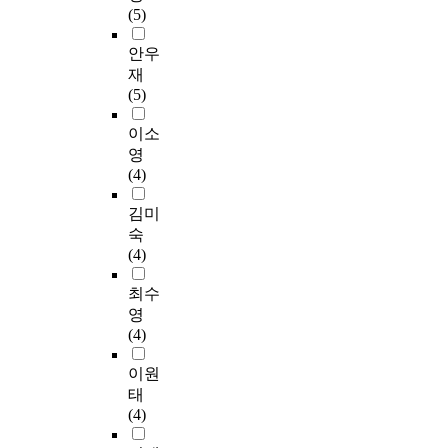
(5)
안우
재
(5)
이소
영
(4)
김미
숙
(4)
최수
영
(4)
이원
태
(4)