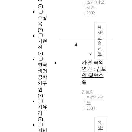
선
월간 미술
(7)
세계
2002
주상
욱
복
(7)
사/
대
서현
출
4
진
신
(7)
청
가면 속의
한국
연인 : 김보
생명
연 장편소
공학
설
연구
원
김보연
(7)
아름다운
날
성유
2004
리
(7)
복
사/
전인