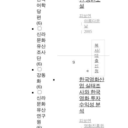
어학
설
당
김보연
편
아름다운
(6)
날
2005
신라
문화
복
유산
사/
조사
대
단
출
9
(6)
신
청
강동
한국영화산
화
업 실태조
(6)
사와 한국
신라
영화 투자
문화
수익성 분
유산
석
연구
김보연
원
영화진흥위
(6)