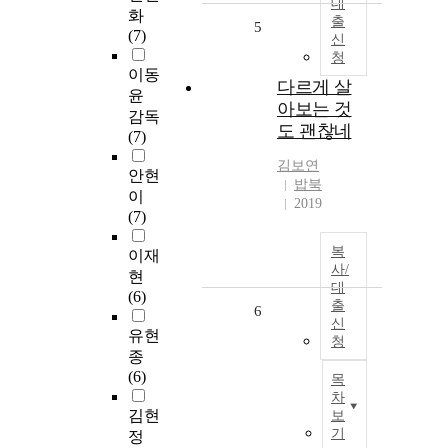
대
화
출
5
(7)
신
청
이동
다르게 살
윤
아보는 것
감독
도 괜찮네
(7)
김보연
안현
밥북
이
2019
(7)
복
이재
사/
현
대
(6)
출
6
신
유현
청
종
(6)
목
차
김현
보
기
정