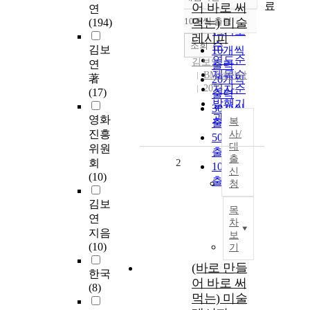
정확도
료
어 바로 써
연
순
10개씩 출력
먹는) 미술
(194)
내림차순
인기도
레시피
순
조회
김보
10개씩
연도순
김보연
연
출력
제목순
BM성안당
著
20개씩
2023
저자순
(17)
출력
발행기
30개씩
관순
영화
복
출력
진흥
사/
50개씩
대
위원
출력
출
회
2
100개씩
신
(10)
출력
청
김보
목
연
차
지음
보
(10)
기
(바로 만들
한국
어 바로 써
(8)
먹는) 미술