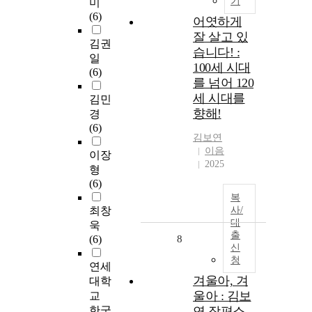
기
미
(6)
어엿하게
잘 살고 있
김권
습니다! :
일
100세 시대
(6)
를 넘어 120
세 시대를
김민
향해!
경
(6)
김보연
이음
이장
2025
형
(6)
복
최창
사/
대
욱
출
(6)
8
신
청
연세
겨울아, 겨
대학
울아 : 김보
교
한국
연 장편소