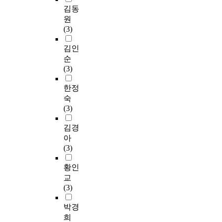
김동
원
(3)
김인
순
(3)
한정
숙
(3)
김경
아
(3)
황인
교
(3)
박경
희