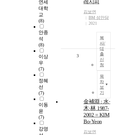
레시피
연세
대학
김보연
교
BM 성안당
(8)
2021
안종
복
석
사/
(8)
대
출
3
이상
신
우
청
(7)
목
정혜
차
선
보
(7)
기
金補淵 : 水·
이동
木·林 1987-
윤
2002 = KIM
(7)
Bo-Yeon
강영
김보연