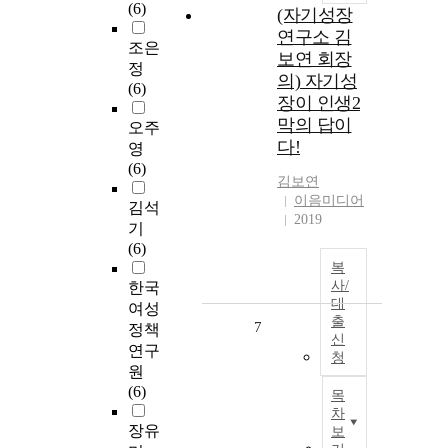
(6)
(자기성장
연구소 김
조은
보연 회장
정
의) 자기성
(6)
장이 인생2
막의 답이
오주
다!
영
(6)
김보연
이음미디어
김석
2019
기
(6)
복
사/
한국
대
여성
출
7
정책
신
연구
청
원
(6)
목
차
장유
보