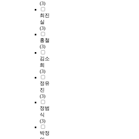
(3)
최진
실
(3)
홍철
(3)
김소
희
(3)
정유
진
(3)
정범
식
(3)
박정