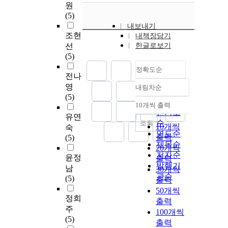
원
(5)
내보내기
조현
내책장담기
선
한글로보기
(5)
정확도순
전나
영
내림차순
정확도
(5)
순
10개씩 출력
내림차순
인기도
유연
순
조회
10개씩
숙
연도순
출력
(5)
제목순
20개씩
저자순
윤정
출력
발행기
남
30개씩
관순
(5)
출력
50개씩
정희
출력
주
100개씩
(5)
출력