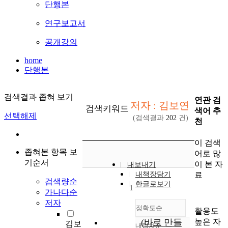
단행본
연구보고서
공개강의
home
단행본
검색결과 좁혀 보기
연관 검
저자 : 김보연
검색키워드
색어 추
선택해제
(검색결과
202
건)
천
이 검색
좁혀본 항목 보
어로 많
기순서
이 본 자
내보내기
료
내책장담기
검색량순
한글로보기
1
가나다순
저자
정확도순
활용도
높은 자
(바로 만들
김보
내림차순