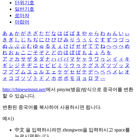
단위기호
일반기호
로마자
아랍어
あ
ぁ
か
が
さ
ざ
た
だ
な
は
ば
ぱ
ま
や
ゃ
ら
わ
ゎ
ん
い
ぃ
き
ぎ
し
じ
ち
ぢ
に
ひ
び
ぴ
み
り
う
ぅ
く
ぐ
す
ず
つ
づ
っ
ぬ
ふ
ぶ
ぷ
む
ゆ
ゅ
る
え
ぇ
け
げ
せ
ぜ
て
で
ね
へ
べ
ぺ
め
れ
お
ぉ
こ
ご
そ
ぞ
と
ど
の
ほ
ぼ
ぽ
も
よ
ょ
ろ
を
ア
ァ
カ
サ
ザ
タ
ダ
ナ
ハ
バ
パ
マ
ヤ
ャ
ラ
ワ
ヮ
ン
イ
ィ
キ
ギ
シ
ジ
チ
ヂ
ニ
ヒ
ビ
ピ
ミ
リ
ウ
ゥ
ク
グ
ス
ズ
ツ
ヅ
ッ
ヌ
フ
ブ
プ
ム
ユ
ュ
ル
エ
ェ
ケ
ゲ
セ
ゼ
テ
デ
ヘ
ベ
ペ
メ
レ
オ
ォ
コ
ゴ
ソ
ゾ
ト
ド
ノ
ホ
ボ
ポ
モ
ヨ
ョ
ロ
ヲ
―
http://chineseinput.net/
에서 pinyin(병음)방식으로 중국어를 변환
할 수 있습니다.
변환된 중국어를 복사하여 사용하시면 됩니다.
예시)
中文 을 입력하시려면
zhongwen
을 입력하시고 space를
누르시면됩니다.