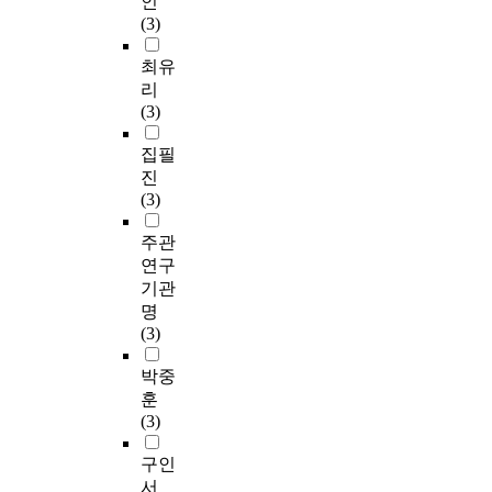
인
(3)
최유
리
(3)
집필
진
(3)
주관
연구
기관
명
(3)
박중
훈
(3)
구인
서