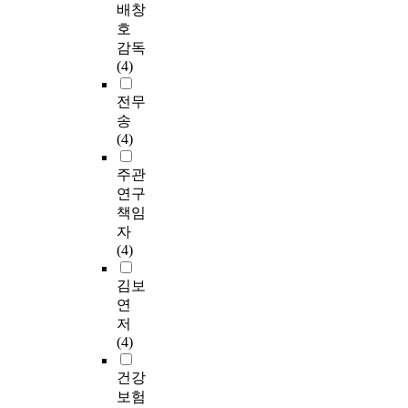
배창
호
감독
(4)
전무
송
(4)
주관
연구
책임
자
(4)
김보
연
저
(4)
건강
보험