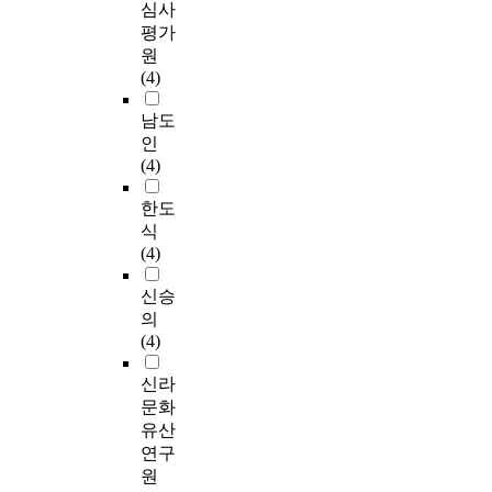
심사
평가
원
(4)
남도
인
(4)
한도
식
(4)
신승
의
(4)
신라
문화
유산
연구
원