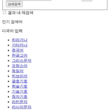
상세검색
결과 내 재검색
인기 검색어
다국어 입력
히라가나
가타카나
중국어
한글고어
그리스문자
프랑스어
독일어
히브리어
괄호기호
학술기호
기술기호
첨자기호
라틴문자
러시아문자