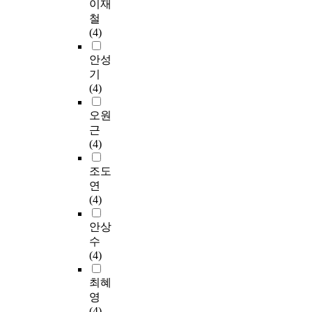
이재
철
(4)
안성
기
(4)
오원
근
(4)
조도
연
(4)
안상
수
(4)
최혜
영
(4)