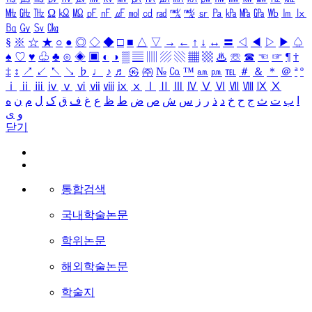
㎒
㎓
㎔
Ω
㏀
㏁
㎊
㎋
㎌
㏖
㏅
㎭
㎮
㎯
㏛
㎩
㎪
㎫
㎬
㏝
㏐
㏓
㏃
㏉
㏜
㏆
§
※
☆
★
○
●
◎
◇
◆
□
■
△
▽
→
←
↑
↓
↔
〓
◁
◀
▷
▶
♤
♠
♡
♥
♧
♣
⊙
◈
▣
◐
◑
▒
▤
▥
▨
▧
▦
▩
♨
☏
☎
☜
☞
¶
†
‡
↕
↗
↙
↖
↘
♭
♩
♪
♬
㉿
㈜
№
㏇
™
㏂
㏘
℡
＃
＆
＊
＠
ª
º
ⅰ
ⅱ
ⅲ
ⅳ
ⅴ
ⅵ
ⅶ
ⅷ
ⅸ
ⅹ
Ⅰ
Ⅱ
Ⅲ
Ⅳ
Ⅴ
Ⅵ
Ⅶ
Ⅷ
Ⅸ
Ⅹ
ا
ب
ت
ث
ج
ح
خ
د
ذ
ر
ز
س
ش
ص
ض
ط
ظ
ع
غ
ف
ق
ک
ل
م
ن
ه
و
ی
닫기
통합검색
국내학술논문
학위논문
해외학술논문
학술지