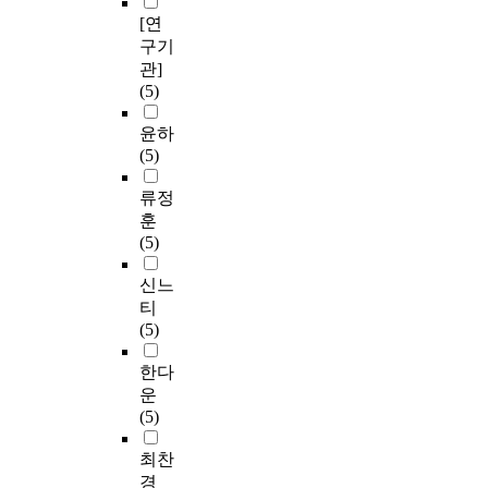
[연
구기
관]
(5)
윤하
(5)
류정
훈
(5)
신느
티
(5)
한다
운
(5)
최찬
경