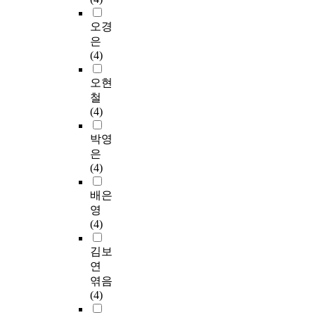
오경
은
(4)
오현
철
(4)
박영
은
(4)
배은
영
(4)
김보
연
엮음
(4)