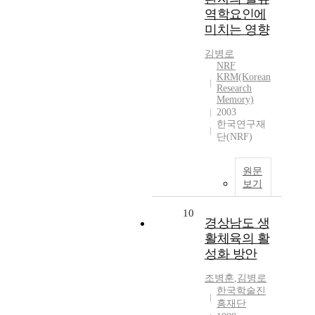
역학요인에
미치는 영향
김병로
NRF
KRM(Korean
Research
Memory)
2003
한국연구재
단(NRF)
원문
보기
10
경상남도 생
활체육의 활
성화 방안
조병훈
,
김병로
한국학술진
흥재단