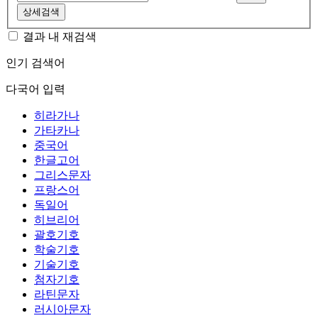
상세검색
결과 내 재검색
인기 검색어
다국어 입력
히라가나
가타카나
중국어
한글고어
그리스문자
프랑스어
독일어
히브리어
괄호기호
학술기호
기술기호
첨자기호
라틴문자
러시아문자