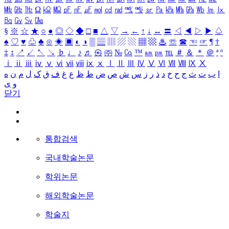
㎒
㎓
㎔
Ω
㏀
㏁
㎊
㎋
㎌
㏖
㏅
㎭
㎮
㎯
㏛
㎩
㎪
㎫
㎬
㏝
㏐
㏓
㏃
㏉
㏜
㏆
§
※
☆
★
○
●
◎
◇
◆
□
■
△
▽
→
←
↑
↓
↔
〓
◁
◀
▷
▶
♤
♠
♡
♥
♧
♣
⊙
◈
▣
◐
◑
▒
▤
▥
▨
▧
▦
▩
♨
☏
☎
☜
☞
¶
†
‡
↕
↗
↙
↖
↘
♭
♩
♪
♬
㉿
㈜
№
㏇
™
㏂
㏘
℡
＃
＆
＊
＠
ª
º
ⅰ
ⅱ
ⅲ
ⅳ
ⅴ
ⅵ
ⅶ
ⅷ
ⅸ
ⅹ
Ⅰ
Ⅱ
Ⅲ
Ⅳ
Ⅴ
Ⅵ
Ⅶ
Ⅷ
Ⅸ
Ⅹ
ا
ب
ت
ث
ج
ح
خ
د
ذ
ر
ز
س
ش
ص
ض
ط
ظ
ع
غ
ف
ق
ک
ل
م
ن
ه
و
ی
닫기
통합검색
국내학술논문
학위논문
해외학술논문
학술지