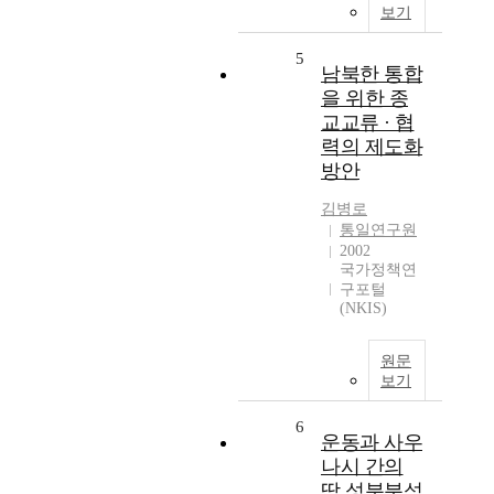
보기
5
남북한 통합
을 위한 종
교교류 · 협
력의 제도화
방안
김병로
통일연구원
2002
국가정책연
구포털
(NKIS)
원문
보기
6
운동과 사우
나시 간의
땀 성분분석