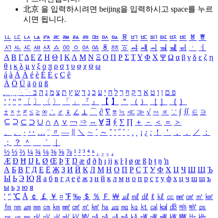
北京 을 입력하시려면
beijing
을 입력하시고 space를 누르
시면 됩니다.
ㅥ
ㅦ
ㅧ
ㅨ
ㅩ
ㅪ
ㅫ
ㅬ
ㅭ
ㅮ
ㅯ
ㅰ
ㅱ
ㅲ
ㅳ
ㅴ
ㅵ
ㅶ
ㅷ
ㅸ
ㅹ
ㅺ
ㅻ
ㅼ
ㅽ
ㅾ
ㅿ
ㆀ
ㆁ
ㆂ
ㆃ
ㆄ
ㆅ
ㆆ
ㆇ
ㆈ
ㆉ
ㆊ
ㆋ
ㆌ
ㆍ
ㆎ
Α
Β
Γ
Δ
Ε
Ζ
Η
Θ
Ι
Κ
Λ
Μ
Ν
Ξ
Ο
Π
Ρ
Σ
Τ
Υ
Φ
Χ
Ψ
Ω
α
β
γ
δ
ε
ζ
η
θ
ι
κ
λ
μ
ν
ξ
ο
π
ρ
σ
τ
υ
φ
χ
ψ
ω
á
à
Á
À
é
è
É
È
ç
Ç
ê
Ä
Ö
Ü
ä
ö
ü
ß
ְ
ֳ
ֲ
ֱ
ָ
ַ
ֵ
ֶ
ִ
ֹ
ּ
ֻ
ׂ
ׁ
ּ
ב
ה
נ
מ
צ
ת
ץ
ש
ד
ג
כ
ע
י
ח
ל
ך
ף
ק
ר
א
ט
ו
ן
ם
פ
‘
’
“
”
〔
〕
〈
〉
「
」
『
』
【
】
＂
（
）
［
］
｛
｝
±
×
÷
≠
≤
≥
∞
∴
♂
♀
∠
⊥
⌒
∂
∇
≡
≒
≪
≫
√
∽
∝
∵
∫
∬
∈
∋
⊆
⊇
⊂
⊃
∪
∩
∧
∨
￢
⇒
⇔
∀
∃
∮
∑
∏
＋
－
＜
＝
＞
、
。
·
‥
…
¨
〃
―
∥
＼
∼
´
～
ˇ
˘
˝
˚
˙
¸
˛
¡
¿
ː
！
＇
，
．
／
：
；
？
＾
＿
｀
｜
½
⅓
⅔
¼
¾
⅛
⅜
⅝
⅞
¹
²
³
⁴
ⁿ
₁
₂
₃
₄
Æ
Ð
Ħ
Ĳ
Ł
Ø
Œ
Þ
Ŧ
Ŋ
æ
đ
ð
ħ
ı
ĳ
ĸ
ŀ
ł
ø
œ
ß
þ
ŧ
ŋ
ŉ
А
Б
В
Г
Д
Е
Ё
Ж
З
И
Й
К
Л
М
Н
О
П
Р
С
Т
У
Ф
Х
Ц
Ч
Ш
Щ
Ъ
Ы
Ь
Э
Ю
Я
а
б
в
г
д
е
ё
ж
з
и
й
к
л
м
н
о
п
р
с
т
у
ф
х
ц
ч
ш
щ
ъ
ы
ь
э
ю
я
′
″
℃
Å
￠
￡
￥
¤
℉
‰
＄
％
Ｆ
￦
㎕
㎖
㎗
ℓ
㎘
㏄
㎣
㎤
㎥
㎦
㎙
㎚
㎛
㎜
㎝
㎞
㎟
㎠
㎡
㎢
㏊
㎍
㎎
㎏
㏏
㎈
㎉
㏈
㎧
㎨
㎰
㎱
㎲
㎳
㎴
㎵
㎶
㎷
㎸
㎹
㎀
㎁
㎂
㎃
㎄
㎺
㎻
㎽
㎾
㎿
㎐
㎑