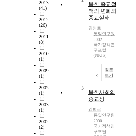
2
2013
북한 종교정
(41)
책의 변화와
종교실태
2012
(26)
김병로
통일연구원
2011
2002
(8)
국가정책연
구포털
2010
(NKIS)
(1)
원문
2009
보기
(1)
2005
3
북한사회의
(1)
종교성
2003
김병로
(1)
통일연구원
2000
2002
국가정책연
(2)
구포털