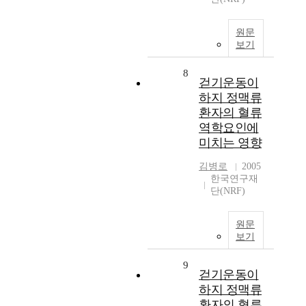
원문
보기
8
걷기운동이
하지 정맥류
환자의 혈류
역학요인에
미치는 영향
김병로
2005
한국연구재
단(NRF)
원문
보기
9
걷기운동이
하지 정맥류
환자의 혈류