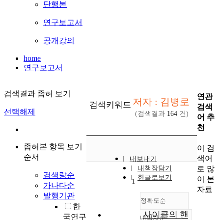
단행본
연구보고서
공개강의
home
연구보고서
검색결과 좁혀 보기
연관
저자 : 김병로
검색키워드
검색
선택해제
(검색결과
164
건)
어 추
천
좁혀본 항목 보기
이 검
순서
색어
내보내기
로 많
내책장담기
검색량순
한글로보기
이 본
1
가나다순
자료
발행기관
정확도순
한
사이클의 핸
국연구
내림차순