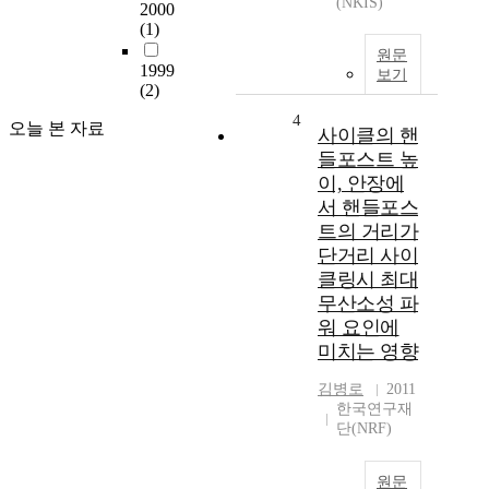
(NKIS)
2000
(1)
원문
1999
보기
(2)
4
오늘 본 자료
사이클의 핸
들포스트 높
이, 안장에
서 핸들포스
트의 거리가
단거리 사이
클링시 최대
무산소성 파
워 요인에
미치는 영향
김병로
2011
한국연구재
단(NRF)
원문