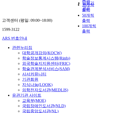
발행기
30개씩
관순
출력
50개씩
고객센터 (평일: 09:00~18:00)
출력
100개씩
1599-3122
출력
ARS 번호안내
관련누리집
대학공개강의(KOCW)
학술정보통계시스템(Rinfo)
외국학술지지원센터(FRIC)
학술관계분석서비스(SAM)
사서커뮤니티
기관회원
지식나눔(LOOK)
의학전자도서관(MEDLIS)
유관기관 사이트
교육부(MOE)
국립장애인도서관(NLD)
국립중앙도서관(NL)