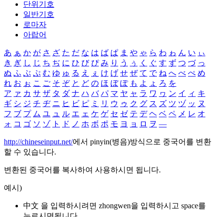
단위기호
일반기호
로마자
아랍어
あ
ぁ
か
が
さ
ざ
た
だ
な
は
ば
ぱ
ま
や
ゃ
ら
わ
ゎ
ん
い
ぃ
き
ぎ
し
じ
ち
ぢ
に
ひ
び
ぴ
み
り
う
ぅ
く
ぐ
す
ず
つ
づ
っ
ぬ
ふ
ぶ
ぷ
む
ゆ
ゅ
る
え
ぇ
け
げ
せ
ぜ
て
で
ね
へ
べ
ぺ
め
れ
お
ぉ
こ
ご
そ
ぞ
と
ど
の
ほ
ぼ
ぽ
も
よ
ょ
ろ
を
ア
ァ
カ
サ
ザ
タ
ダ
ナ
ハ
バ
パ
マ
ヤ
ャ
ラ
ワ
ヮ
ン
イ
ィ
キ
ギ
シ
ジ
チ
ヂ
ニ
ヒ
ビ
ピ
ミ
リ
ウ
ゥ
ク
グ
ス
ズ
ツ
ヅ
ッ
ヌ
フ
ブ
プ
ム
ユ
ュ
ル
エ
ェ
ケ
ゲ
セ
ゼ
テ
デ
ヘ
ベ
ペ
メ
レ
オ
ォ
コ
ゴ
ソ
ゾ
ト
ド
ノ
ホ
ボ
ポ
モ
ヨ
ョ
ロ
ヲ
―
http://chineseinput.net/
에서 pinyin(병음)방식으로 중국어를 변환
할 수 있습니다.
변환된 중국어를 복사하여 사용하시면 됩니다.
예시)
中文 을 입력하시려면
zhongwen
을 입력하시고 space를
누르시면됩니다.