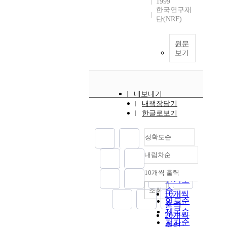
1999
한국연구재
단(NRF)
원문
보기
내보내기
내책장담기
한글로보기
정확도순
내림차순
정확도
순
10개씩 출력
내림차순
인기도
순
조회
10개씩
연도순
출력
제목순
20개씩
저자순
출력