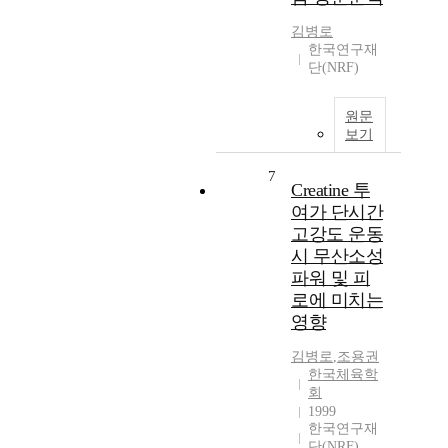
김병로
한국연구재
단(NRF)
원문
보기
7
Creatine 투
여가 단시간
고강도 운동
시 무산소성
파워 및 피
로에 미치는
영향
김병로
,
조용권
한국체육학
회
1999
한국연구재
단(NRF)