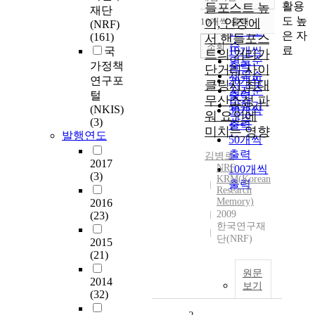
정확도
활용
들포스트 높
재단
순
도 높
10개씩 출력
이, 안장에
(NRF)
내림차순
인기도
은 자
(161)
서 핸들포스
순
조회
료
국
10개씩
트의 거리가
연도순
가정책
출력
단거리 사이
제목순
연구포
20개씩
클링시 최대
저자순
털
출력
무산소성 파
발행기
(NKIS)
30개씩
워 요인에
관순
(3)
출력
미치는 영향
발행연도
50개씩
출력
김병로
2017
NRF
100개씩
(3)
KRM(Korean
출력
Research
Memory)
2016
2009
(23)
한국연구재
단(NRF)
2015
(21)
원문
2014
보기
(32)