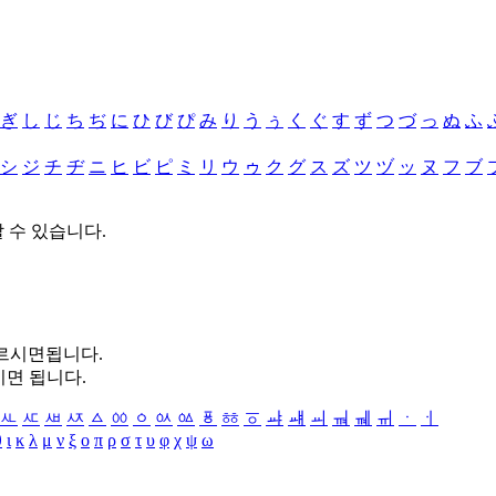
ぎ
し
じ
ち
ぢ
に
ひ
び
ぴ
み
り
う
ぅ
く
ぐ
す
ず
つ
づ
っ
ぬ
ふ
シ
ジ
チ
ヂ
ニ
ヒ
ビ
ピ
ミ
リ
ウ
ゥ
ク
グ
ス
ズ
ツ
ヅ
ッ
ヌ
フ
ブ
할 수 있습니다.
누르시면됩니다.
시면 됩니다.
ㅻ
ㅼ
ㅽ
ㅾ
ㅿ
ㆀ
ㆁ
ㆂ
ㆃ
ㆄ
ㆅ
ㆆ
ㆇ
ㆈ
ㆉ
ㆊ
ㆋ
ㆌ
ㆍ
ㆎ
θ
ι
κ
λ
μ
ν
ξ
ο
π
ρ
σ
τ
υ
φ
χ
ψ
ω