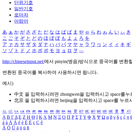
단위기호
일반기호
로마자
아랍어
あ
ぁ
か
が
さ
ざ
た
だ
な
は
ば
ぱ
ま
や
ゃ
ら
わ
ゎ
ん
い
ぃ
き
こ
ご
そ
ぞ
と
ど
の
ほ
ぼ
ぽ
も
よ
ょ
ろ
を
ア
ァ
カ
サ
ザ
タ
ダ
ナ
ハ
バ
パ
マ
ヤ
ャ
ラ
ワ
ヮ
ン
イ
ィ
キ
ギ
ソ
ゾ
ト
ド
ノ
ホ
ボ
ポ
モ
ヨ
ョ
ロ
ヲ
―
http://chineseinput.net/
에서 pinyin(병음)방식으로 중국어를 변환
변환된 중국어를 복사하여 사용하시면 됩니다.
예시)
中文 을 입력하시려면
zhongwen
을 입력하시고 space를
北京 을 입력하시려면
beijing
을 입력하시고 space를 누르
ㅥ
ㅦ
ㅧ
ㅨ
ㅩ
ㅪ
ㅫ
ㅬ
ㅭ
ㅮ
ㅯ
ㅰ
ㅱ
ㅲ
ㅳ
ㅴ
ㅵ
ㅶ
ㅷ
ㅸ
ㅹ
ㅺ
Α
Β
Γ
Δ
Ε
Ζ
Η
Θ
Ι
Κ
Λ
Μ
Ν
Ξ
Ο
Π
Ρ
Σ
Τ
Υ
Φ
Χ
Ψ
Ω
α
β
γ
δ
ε
ζ
η
á
à
Á
À
é
è
É
È
ç
Ç
ê
Ä
Ö
Ü
ä
ö
ü
ß