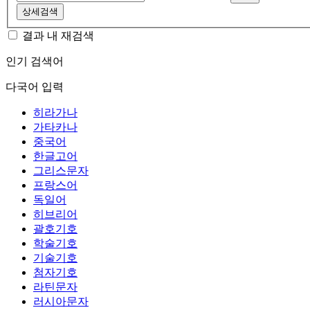
상세검색
결과 내 재검색
인기 검색어
다국어 입력
히라가나
가타카나
중국어
한글고어
그리스문자
프랑스어
독일어
히브리어
괄호기호
학술기호
기술기호
첨자기호
라틴문자
러시아문자