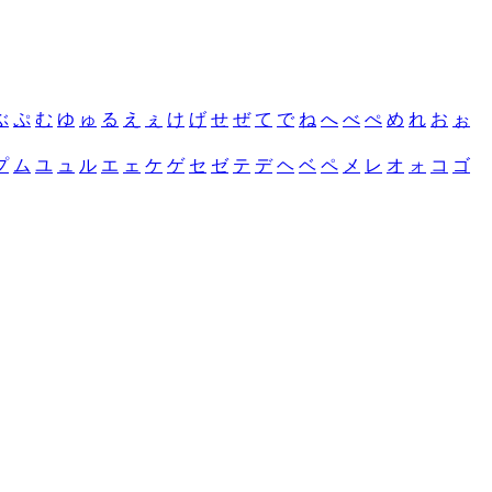
ぶ
ぷ
む
ゆ
ゅ
る
え
ぇ
け
げ
せ
ぜ
て
で
ね
へ
べ
ぺ
め
れ
お
ぉ
プ
ム
ユ
ュ
ル
エ
ェ
ケ
ゲ
セ
ゼ
テ
デ
ヘ
ベ
ペ
メ
レ
オ
ォ
コ
ゴ