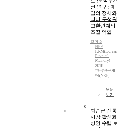
로 한 직무개
선 연구 : 매
일의 정서와
리더-구성원
교환관계의
조절 역할
김민수
NRF
KRM(Korean
Research
Memory)
2018
한국연구재
단(NRF)
원문
보기
8
화순군 전통
시장 활성화
방안 수립 보