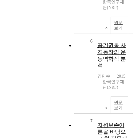
한국연구재
단(NRF)
원문
보기
6
공기권총 사
격동작의 운
동역학적 분
석
김민수
2015
한국연구재
단(NRF)
원문
보기
7
자원보존이
론을 바탕으