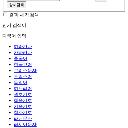
상세검색
결과 내 재검색
인기 검색어
다국어 입력
히라가나
가타카나
중국어
한글고어
그리스문자
프랑스어
독일어
히브리어
괄호기호
학술기호
기술기호
첨자기호
라틴문자
러시아문자