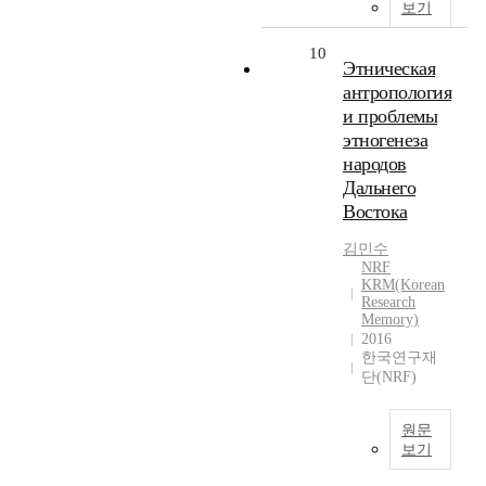
보기
10
Этническая
антропология
и проблемы
этногенеза
народов
Дальнего
Востока
김민수
NRF
KRM(Korean
Research
Memory)
2016
한국연구재
단(NRF)
원문
보기