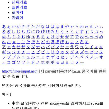
단위기호
일반기호
로마자
아랍어
あ
ぁ
か
が
さ
ざ
た
だ
な
は
ば
ぱ
ま
や
ゃ
ら
わ
ゎ
ん
い
ぃ
き
ぎ
し
じ
ち
ぢ
に
ひ
び
ぴ
み
り
う
ぅ
く
ぐ
す
ず
つ
づ
っ
ぬ
ふ
ぶ
ぷ
む
ゆ
ゅ
る
え
ぇ
け
げ
せ
ぜ
て
で
ね
へ
べ
ぺ
め
れ
お
ぉ
こ
ご
そ
ぞ
と
ど
の
ほ
ぼ
ぽ
も
よ
ょ
ろ
を
ア
ァ
カ
サ
ザ
タ
ダ
ナ
ハ
バ
パ
マ
ヤ
ャ
ラ
ワ
ヮ
ン
イ
ィ
キ
ギ
シ
ジ
チ
ヂ
ニ
ヒ
ビ
ピ
ミ
リ
ウ
ゥ
ク
グ
ス
ズ
ツ
ヅ
ッ
ヌ
フ
ブ
プ
ム
ユ
ュ
ル
エ
ェ
ケ
ゲ
セ
ゼ
テ
デ
ヘ
ベ
ペ
メ
レ
オ
ォ
コ
ゴ
ソ
ゾ
ト
ド
ノ
ホ
ボ
ポ
モ
ヨ
ョ
ロ
ヲ
―
http://chineseinput.net/
에서 pinyin(병음)방식으로 중국어를 변환
할 수 있습니다.
변환된 중국어를 복사하여 사용하시면 됩니다.
예시)
中文 을 입력하시려면
zhongwen
을 입력하시고 space를
누르시면됩니다.