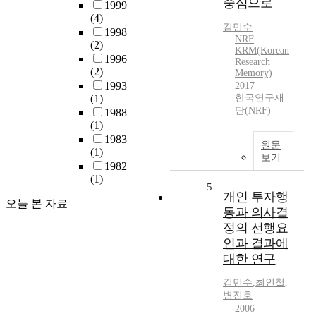
중심으로
1999
(4)
김민수
1998
NRF
(2)
KRM(Korean
1996
Research
(2)
Memory)
1993
2017
(1)
한국연구재
단(NRF)
1988
(1)
1983
원문
(1)
보기
1982
(1)
5
개인 투자행
오늘 본 자료
동과 의사결
정의 선행요
인과 결과에
대한 연구
김민수
,
최인철
,
변진호
2006