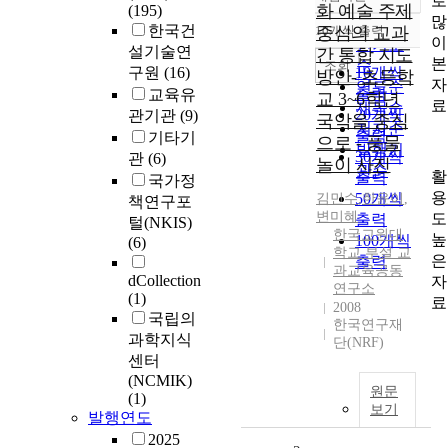
로
정확도
화 예술 주제
(195)
많
순
한국건
10개씩 출력
중심의 교과
내림차순
이
인기도
설기술연
간 통합 지도
본
순
조회
구원
(16)
10개씩
방안- 초등학
자
연도순
출력
교육유
교 3~6학년
료
제목순
20개씩
관기관
(9)
국악을 중심
저자순
출력
기타기
으로 - 풍물
발행기
30개씩
관
(6)
놀이 사진
관순
활
출력
국가정
용
50개씩
김민수
,
한윤이
,
책연구포
변미혜
도
출력
털(NKIS)
한국교원대
높
100개씩
(6)
학교 부설 교
은
출력
과교육공동
dCollection
자
연구소
(1)
료
2008
국립의
한국연구재
과학지식
단(NRF)
센터
(NCMIK)
원문
(1)
보기
발행연도
2025