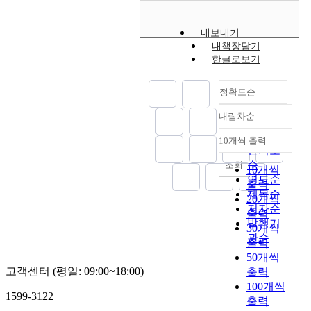
내보내기
내책장담기
한글로보기
정확도순
내림차순
정확도
순
10개씩 출력
내림차순
인기도
순
조회
10개씩
연도순
출력
제목순
20개씩
저자순
출력
발행기
30개씩
관순
출력
50개씩
고객센터 (평일: 09:00~18:00)
출력
100개씩
1599-3122
출력