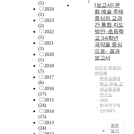
2
(1)
[보고서] 문
2024
화 예술 주제
(1)
중심의 교과
2023
간 통합 지도
(2)
방안 -초등학
2022
(1)
교 3-6학년
2021
국악을 중심
(1)
으로-_결과
2020
보고서
(1)
2018
김민수
,
한윤이
,
(7)
변미혜
2017
한국교원대
(6)
학교 부설 교
2016
과교육공동
(17)
연구소
2015
2004
(24)
한국연구재
2014
단(NRF)
(15)
2013
원문
(24)
보기
2012