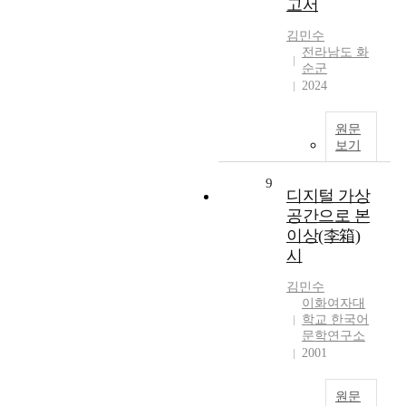
고서
김민수
전라남도 화
순군
2024
원문
보기
9
디지털 가상
공간으로 본
이상(李箱)
시
김민수
이화여자대
학교 한국어
문학연구소
2001
원문