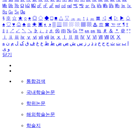
㎒
㎓
㎔
Ω
㏀
㏁
㎊
㎋
㎌
㏖
㏅
㎭
㎮
㎯
㏛
㎩
㎪
㎫
㎬
㏝
㏐
㏓
㏃
㏉
㏜
㏆
§
※
☆
★
○
●
◎
◇
◆
□
■
△
▽
→
←
↑
↓
↔
〓
◁
◀
▷
▶
♤
♠
♡
♥
♧
♣
⊙
◈
▣
◐
◑
▒
▤
▥
▨
▧
▦
▩
♨
☏
☎
☜
☞
¶
†
‡
↕
↗
↙
↖
↘
♭
♩
♪
♬
㉿
㈜
№
㏇
™
㏂
㏘
℡
＃
＆
＊
＠
ª
º
ⅰ
ⅱ
ⅲ
ⅳ
ⅴ
ⅵ
ⅶ
ⅷ
ⅸ
ⅹ
Ⅰ
Ⅱ
Ⅲ
Ⅳ
Ⅴ
Ⅵ
Ⅶ
Ⅷ
Ⅸ
Ⅹ
ا
ب
ت
ث
ج
ح
خ
د
ذ
ر
ز
س
ش
ص
ض
ط
ظ
ع
غ
ف
ق
ک
ل
م
ن
ه
و
ی
닫기
통합검색
국내학술논문
학위논문
해외학술논문
학술지