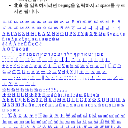
北京 을 입력하시려면
beijing
을 입력하시고 space를 누르
시면 됩니다.
ㅥ
ㅦ
ㅧ
ㅨ
ㅩ
ㅪ
ㅫ
ㅬ
ㅭ
ㅮ
ㅯ
ㅰ
ㅱ
ㅲ
ㅳ
ㅴ
ㅵ
ㅶ
ㅷ
ㅸ
ㅹ
ㅺ
ㅻ
ㅼ
ㅽ
ㅾ
ㅿ
ㆀ
ㆁ
ㆂ
ㆃ
ㆄ
ㆅ
ㆆ
ㆇ
ㆈ
ㆉ
ㆊ
ㆋ
ㆌ
ㆍ
ㆎ
Α
Β
Γ
Δ
Ε
Ζ
Η
Θ
Ι
Κ
Λ
Μ
Ν
Ξ
Ο
Π
Ρ
Σ
Τ
Υ
Φ
Χ
Ψ
Ω
α
β
γ
δ
ε
ζ
η
θ
ι
κ
λ
μ
ν
ξ
ο
π
ρ
σ
τ
υ
φ
χ
ψ
ω
á
à
Á
À
é
è
É
È
ç
Ç
ê
Ä
Ö
Ü
ä
ö
ü
ß
ְ
ֳ
ֲ
ֱ
ָ
ַ
ֵ
ֶ
ִ
ֹ
ּ
ֻ
ׂ
ׁ
ּ
ב
ה
נ
מ
צ
ת
ץ
ש
ד
ג
כ
ע
י
ח
ל
ך
ף
ק
ר
א
ט
ו
ן
ם
פ
‘
’
“
”
〔
〕
〈
〉
「
」
『
』
【
】
＂
（
）
［
］
｛
｝
±
×
÷
≠
≤
≥
∞
∴
♂
♀
∠
⊥
⌒
∂
∇
≡
≒
≪
≫
√
∽
∝
∵
∫
∬
∈
∋
⊆
⊇
⊂
⊃
∪
∩
∧
∨
￢
⇒
⇔
∀
∃
∮
∑
∏
＋
－
＜
＝
＞
、
。
·
‥
…
¨
〃
―
∥
＼
∼
´
～
ˇ
˘
˝
˚
˙
¸
˛
¡
¿
ː
！
＇
，
．
／
：
；
？
＾
＿
｀
｜
½
⅓
⅔
¼
¾
⅛
⅜
⅝
⅞
¹
²
³
⁴
ⁿ
₁
₂
₃
₄
Æ
Ð
Ħ
Ĳ
Ł
Ø
Œ
Þ
Ŧ
Ŋ
æ
đ
ð
ħ
ı
ĳ
ĸ
ŀ
ł
ø
œ
ß
þ
ŧ
ŋ
ŉ
А
Б
В
Г
Д
Е
Ё
Ж
З
И
Й
К
Л
М
Н
О
П
Р
С
Т
У
Ф
Х
Ц
Ч
Ш
Щ
Ъ
Ы
Ь
Э
Ю
Я
а
б
в
г
д
е
ё
ж
з
и
й
к
л
м
н
о
п
р
с
т
у
ф
х
ц
ч
ш
щ
ъ
ы
ь
э
ю
я
′
″
℃
Å
￠
￡
￥
¤
℉
‰
＄
％
Ｆ
￦
㎕
㎖
㎗
ℓ
㎘
㏄
㎣
㎤
㎥
㎦
㎙
㎚
㎛
㎜
㎝
㎞
㎟
㎠
㎡
㎢
㏊
㎍
㎎
㎏
㏏
㎈
㎉
㏈
㎧
㎨
㎰
㎱
㎲
㎳
㎴
㎵
㎶
㎷
㎸
㎹
㎀
㎁
㎂
㎃
㎄
㎺
㎻
㎽
㎾
㎿
㎐
㎑