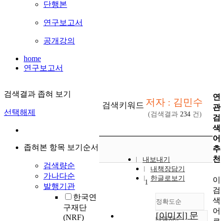
단행본
연구보고서
공개강의
home
연구보고서
검색결과 좁혀 보기
연
저자 : 김민수
검색키워드
관
선택해제
(검색결과
234
건)
검
색
어
좁혀본 항목 보기순서
추
천
내보내기
검색량순
내책장담기
가나다순
한글로보기
이
1
발행기관
검
한국연
색
정확도순
구재단
어
[이미지] 문
(NRF)
내림차순