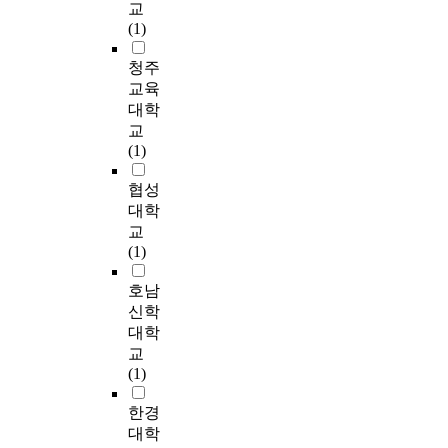
교
반
st
(1)
간
hy
제
s i
청주
다.
s
교육
조
up
대학
터
Fi
교
시
cr
(1)
어
co
서
on
협성
만
ps
대학
소
ic
교
택
ch
(1)
의
ti
이
in
호남
는
s, 
신학
대
re
소
대학
th
하
교
in
시
(1)
ne
도
am
은
한경
to
논
대학
ef