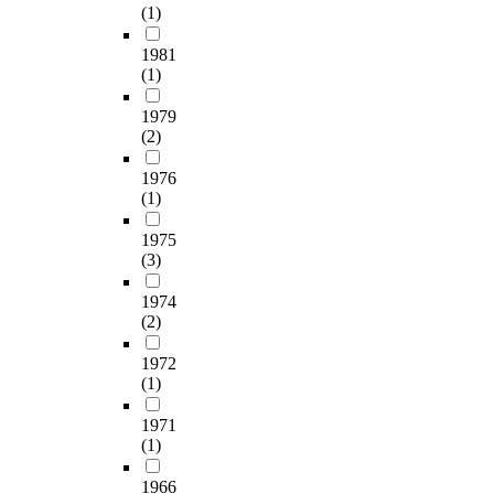
th
(1)
te
d
1981
en
(1)
re
an
1979
(2)
se
of
1976
ef
(1)
d
en
1975
fo
(3)
sp
ma
1974
ur
(2)
pl
ta
1972
Ja
(1)
-gu
K
1971
(1)
C
Fa
1966
ha