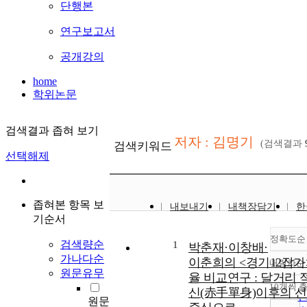
단행본
연구보고서
공개강의
home
학위논문
검색결과 좁혀 보기
저자 : 김명기
(검색결과
검색키워드
선택해제
좁혀본 항목 보
내보내기
내책장담기
한
기순서
정확도순
검색량순
1
박춘재·이창배·
가나다순
이춘희의 <경기12잡가
내림차순
원문유무
율 비교연구 : 달거리
10개씩 
신(赤手單身)이후의 
원문