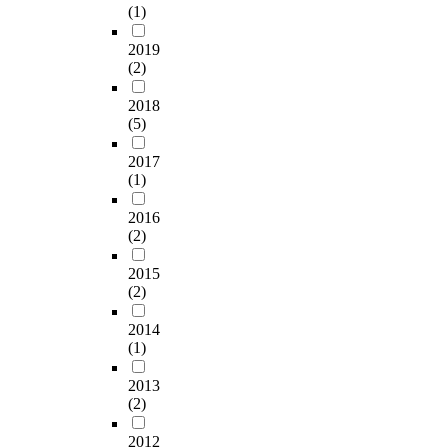
in
(1)
방
ne
어
pr
2019
전
es
(2)
하
af
이
ma
2018
기
(5)
l
As
pe
ur
2017
ce
fu
(1)
po
ch
bu
th
2016
ta
(2)
in
in
fu
n
2015
th
si
(2)
th
di
d
Th
2014
en
ac
(1)
ch
to
a
co
2013
re
(2)
n 
b
ef
wi
2012
en