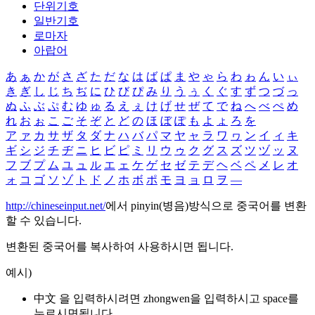
단위기호
일반기호
로마자
아랍어
あ
ぁ
か
が
さ
ざ
た
だ
な
は
ば
ぱ
ま
や
ゃ
ら
わ
ゎ
ん
い
ぃ
き
ぎ
し
じ
ち
ぢ
に
ひ
び
ぴ
み
り
う
ぅ
く
ぐ
す
ず
つ
づ
っ
ぬ
ふ
ぶ
ぷ
む
ゆ
ゅ
る
え
ぇ
け
げ
せ
ぜ
て
で
ね
へ
べ
ぺ
め
れ
お
ぉ
こ
ご
そ
ぞ
と
ど
の
ほ
ぼ
ぽ
も
よ
ょ
ろ
を
ア
ァ
カ
サ
ザ
タ
ダ
ナ
ハ
バ
パ
マ
ヤ
ャ
ラ
ワ
ヮ
ン
イ
ィ
キ
ギ
シ
ジ
チ
ヂ
ニ
ヒ
ビ
ピ
ミ
リ
ウ
ゥ
ク
グ
ス
ズ
ツ
ヅ
ッ
ヌ
フ
ブ
プ
ム
ユ
ュ
ル
エ
ェ
ケ
ゲ
セ
ゼ
テ
デ
ヘ
ベ
ペ
メ
レ
オ
ォ
コ
ゴ
ソ
ゾ
ト
ド
ノ
ホ
ボ
ポ
モ
ヨ
ョ
ロ
ヲ
―
http://chineseinput.net/
에서 pinyin(병음)방식으로 중국어를 변환
할 수 있습니다.
변환된 중국어를 복사하여 사용하시면 됩니다.
예시)
中文 을 입력하시려면
zhongwen
을 입력하시고 space를
누르시면됩니다.