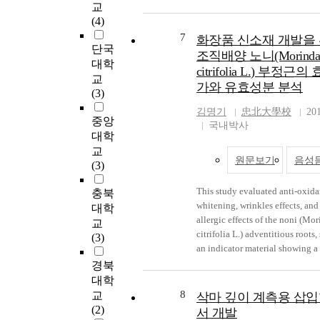
nation, as the greater part of the
교
of
별
works is to accomplish by the
(4)
pr
학
neccessary element on the land,
7
w
경
화장품 신소재 개발을
단국
and self governing body is to be
in
경
조직배양 노니(Morind
one's head with serious problem
대학
re
환
citrifolia L.) 부정근
acquisition of public use land o
교
po
네
가와 유효성분 분석
efficient execution of the such 
(3)
at
로
interests works. Specially, the c
Wh
고
김명기
忠北大學校
20
our country has made the use la
중앙
th
심
국내박사
problem difficultly for excessiv
대학
th
성
of use land expense on a rise of
교
pr
기
원문보기
음성
price and poor finance of the sta
(3)
of
욕
business person. Therefore, to b
ca
성
and to be rational of land on sa
This study evaluated anti-oxida
충북
ph
으
to be guaranteed the current
whitening, wrinkles effects, and 
대학
at
었
compensation on violation of
allergic effects of the noni (Mo
교
pr
가
individual proprietary right by 
citrifolia L.) adventitious roots,
(3)
ph
혁
interests works have to plan the
an indicator material showing a 
at
험
utilization, to realize welfare na
anti-allergic effects, and then
경북
ne
진
claim was to be confronting tog
established qualitative and quan
대학
to
구
difficultly. Common, public inte
methods for purification and str
8
fu
로
교
삭마 깊이 계측용 삽입
works has drove the land by key
analyses of the active ingredient
th
설
(2)
서 개발
on the greater part, neccessary l
several different extraction and