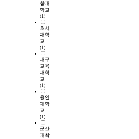
differential responses under diff
ad
향대
으
evaluation system like in vitro 
re
학교
자
vivo tests, has to be given due
se
(1)
문
importance and needed thorou
hy
등
investigation. Development of
s 
호서
되
evaluation parameters to assess
th
대학
행
fungicide resistance in vitro an
c
교
자
is in progress.
ts
(1)
의
en
종
ur
대구
관
in
교육
절
ne
대학
따
ta
교
기
a
(1)
기
pr
기
es
용인
중
an
대학
로
t
교
고
po
(1)
간
T
용
po
군산
하
an
대학
의
on