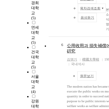
경희
st
대학
목차검색조회
do
본
교
un
소
(5)
음성듣기
th
식
in
영
연세
re
기
대학
wi
신
교
m
성
(5)
Mo
치
6
公用收用과 損失補償에
th
을
硏究
건국
re
으
대학
sh
하
김명기
檀國大學校
19
교
oc
러
국내석사
(5)
hi
목
q
성
원문보기
서울
ef
해
대학
a
적
교
The modern nation has became 
wi
선
(4)
execute the public works on mo
th
를
quantity in order to succeed nat
si
하
강원
purpose to be public interests 
ou
의
대학
welfare works as welfare admini
li
특