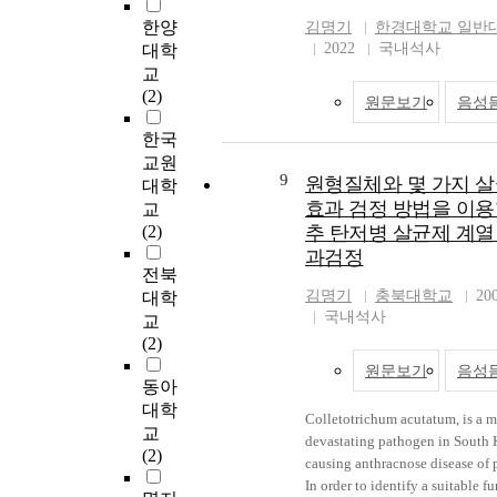
re
고
executing of public interests wo
methods were compared to see 
한양
nt
증
김명기
한경대학교 일반
common has received by the pri
in rubiadin, anthraquinone, phe
2022
국내석사
st
였
대학
consensus and has received, it i
flavonoid, and extraction yield,
sy
구
교
impossible to receive on consen
identify effective processing. 1.
d
대
(2)
원문보기
음성
refusal of land proprietary right
Evaluation of biological activity T
Me
분
(owner) to be neccessary on pub
toxicity on the extracts of tissue
ox
약
한국
interests works, common but it
cultured noni adventitious roots
ex
음
교원
disregarded for proprietary righ
evaluated, and their effects on
9
원형질체와 몇 가지 
yl
첫
대학
(owner) individual intention pa
scavenging, SOD-like, and protection
m 
인
효과 검정 방법을 이용
교
case that land proprietary right
against H2O2 induced cell dam
de
적
(2)
추 탄저병 살균제 계열
(owner) is true (appeared), and it
identified and proved to be slig
th
기
과검정
have done for neccessary to rec
result of tyrosinase inhibition,
ph
신
전북
land with compulsion by the leg
inhibition of melanin in B16F1
at
의
김명기
충북대학교
20
대학
Accordingly, on the theory is p
melanoma, and western blotting
wh
주
국내석사
교
function on system on according
tyrosinase, TRP-1, and TRP-2
re
로
(2)
executing neccessary use land o
expression, the effect of whiten
hi
다
원문보기
음성
interests works and common or 
activity was minor. The activity
q
심
동아
order, the legal basis to be conc
elastase inhibition, stimulation 
ef
성
대학
Colletotrichum acutatum, is a m
public use reception use in orde
collagen, and procollagen typ
in
기
교
devastating pathogen in South 
investigate suitability of loss
synthesis was little which means
re
업
(2)
causing anthracnose disease of 
compensation is investigating 
effect on wrinkles was negligibl
ar
의
In order to identify a suitable f
theory on public use reception u
However, when the noni adventi
2
소