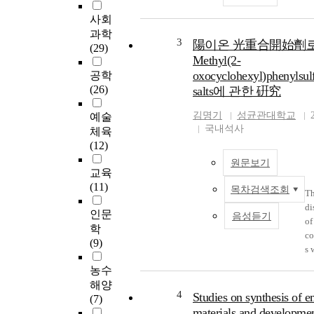
사회
과학
3
陽이온 光重合開始劑
(29)
Methyl(2-
oxocyclohexyl)phenylsu
공학
(26)
salts에 관한 硏究
김명기
성균관대학교
예술
국내석사
체육
(12)
원문보기
교육
(11)
목차검색조회
T
di
인문
음성듣기
of
학
c
(9)
s 
ef
농수
ge
해양
ac
4
Studies on synthesis of e
(7)
hi
materials and developmen