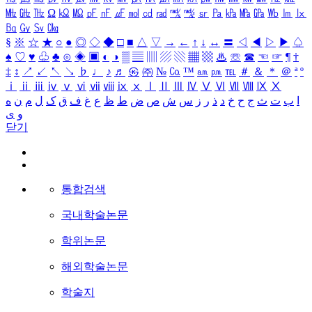
㎒
㎓
㎔
Ω
㏀
㏁
㎊
㎋
㎌
㏖
㏅
㎭
㎮
㎯
㏛
㎩
㎪
㎫
㎬
㏝
㏐
㏓
㏃
㏉
㏜
㏆
§
※
☆
★
○
●
◎
◇
◆
□
■
△
▽
→
←
↑
↓
↔
〓
◁
◀
▷
▶
♤
♠
♡
♥
♧
♣
⊙
◈
▣
◐
◑
▒
▤
▥
▨
▧
▦
▩
♨
☏
☎
☜
☞
¶
†
‡
↕
↗
↙
↖
↘
♭
♩
♪
♬
㉿
㈜
№
㏇
™
㏂
㏘
℡
＃
＆
＊
＠
ª
º
ⅰ
ⅱ
ⅲ
ⅳ
ⅴ
ⅵ
ⅶ
ⅷ
ⅸ
ⅹ
Ⅰ
Ⅱ
Ⅲ
Ⅳ
Ⅴ
Ⅵ
Ⅶ
Ⅷ
Ⅸ
Ⅹ
ا
ب
ت
ث
ج
ح
خ
د
ذ
ر
ز
س
ش
ص
ض
ط
ظ
ع
غ
ف
ق
ک
ل
م
ن
ه
و
ی
닫기
통합검색
국내학술논문
학위논문
해외학술논문
학술지