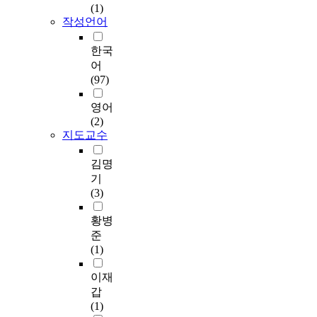
(1)
dr
작성언어
th
e
한국
d
어
en
(97)
Ja
re
영어
a 
(2)
ti
지도교수
ci
ha
김명
co
기
sl
(3)
co
s 
황병
re
준
of
(1)
ce
fa
이재
sa
갑
cu
(1)
th