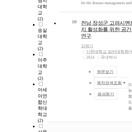
명지
for the disease management and 
following, proprietary right gua
roots were evaluated on anti-all
m.
성
대학
out the development of fungici
limitation or notion on loss
crude extracts showed excellent
ch
수
교
resistance, seven groups of fung
compensation and legal, theoret
effectiveness on histamine rele
st
위
(2)
with different mode of actions 
or the executing reception syst
inhibition of 85% at 100 μg·mL
10
전남 장성군 고려시멘
a
성
evaluated against mycelial gro
investigate the actual condition
Thus, liquid-liquid extractions 
ch
구
지 활성화를 위한 공
숭실
(poisoned food technique) and 
Domestic nation and interior an
conducted using several organi
ti
성
연구
대학
germination. Similarly, the tests
exterior and problem function of
solvents and each fraction was
sy
유
교
also carried out with the protopl
compensation has occured thro
evaluated on histamine releasi
d
향
김명기
(2)
isolated from C. acutatum on P
reflection or knowledge of peopl
TNF-α synthesis inhibition. A
신한대학교 일반대학원(
ph
것
amended with an osmotic stabil
be appearing reality defect of l
them, hexane and methylene ch
2024
국내박사
at
타
아주
sorbitol and different concentra
balance (level) by pluralization
extracts were more effective tha
co
째
대학
various fungicides. Further, 10
price body and disatisfaction of
in which the hexane fraction s
by
정
원문보기
교
fungicides belong to 3 major g
proprietary right person (owner)
about 54% efficacy at 25 μg·mL-1. In
in
영
(2)
namely Ergosterol biosynthesis
occuring the mutual loss sense a
the results of the effect of lethal
al
미
목차검색조회
도
inhibitor (3), preventive fungici
first by problem function of pub
inhibition through systemic
su
향
아세
능
and strobilurins (4) were tested 
land reception. 2. It is occurin
anaphylactic reaction on tissue 
N
기
음성듣기
아연
함
inoculated pepper fruits in vitr
of loss compensation to be look
lethality by systemic anaphylac
D
신
합신
도
under field conditions. All the 
living compensation confrontat
reaction decreased by almost 3
sp
요
학대
을
fungicides tested against the my
suitability of loss compensation
groups that noni adventitious r
er
신
는
학교
growth on PDA amended with di
developing interests re-recepti
stem cell medicated were orally
ac
취
능
(2)
concentrations were grouped in 
problem of loss compensation.
administered. Also, as a result o
th
영
하
types based on their activity as 
Accordingly, on the theory is to
evaluated effect of histamine re
in
정
서울
에