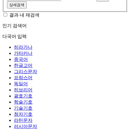
상세검색
결과 내 재검색
인기 검색어
다국어 입력
히라가나
가타카나
중국어
한글고어
그리스문자
프랑스어
독일어
히브리어
괄호기호
학술기호
기술기호
첨자기호
라틴문자
러시아문자