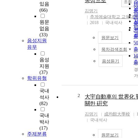
중심으로
조회
있음
1
(66)
김명기
2
추계예술대학교 교육대
원문
2018
국내석사
없음
3
(33)
원문보기
음성지원
5
유무
목차검색조회
본 연구는 한 세기 동안 전승된 경기12잡가 중 달거리의 선율비교를 통하여 전승과정 속 선율의 변화양상을 연구한 논문이다. 연구 음원으로는 1910년경 녹음된 전문 소리꾼 박춘재가 남긴 유성기 음반의 음원과 1970년대의 근대 명창 이창배 그리고 현재 경기명창으로 활발한 활동을 펼치고 있는 이춘희의 음원을 연구주제로 하였다. 각 시대를 대표하는 명창들의 음원을 악보화 하여 한 세기 가까이 전승된 동일한 노래가 어떤 변화를 거치며 전승되었는지 그 변화양상을 파악하고자 하였다. 선율의 분석에 앞서 경기12잡가의 생성부터 발전과정, 사설의 분석을 함께 살펴보았으며 사설의 말 붙임을 통하여 사설의 변화도 함께 연구하였다. 세 명창의 선율 변화를 살펴본 결과는 다음과 같다. 첫째, 경기12잡가의 형성은 서울과 경기를 중심으로 상업이 발달되며 서민층의 문화양식 발전이 바탕이 되었다. 이후 사계축의 추교신 조기준, 박춘경과 같은 전문소리꾼과 가객 집단에 의해 현재와 같은 구전심수(口傳心授)의 방법으로 전승되었다. 박춘경의 제자 박춘재의 활동이 돋보인 잡가의 성장기에는 유성기음반과 방송국의 개국, 공연장의 기반확립과 잡가집의 출판과 맞물리며 큰 인기를 끌었고 이 무렵 8잡가와 잡잡가가 모두 갖추어져 현행12잡가의 형태가 완성되었다. 이후 전문소리꾼들이 권번 예기들의 음악사범으로 활동하며 훗날 묵계월, 안비취 등과 같은 여류명창의 배출로 이어졌다. 전문소리꾼과 권번 출신의 소리꾼들은 매스미디어의 발전과 함께 큰 인기를 누리며 1950년 한국전쟁 전까지 큰 발전을 이루었다. 사회적 혼란과 함께 전승이 단절된 이후 1960년경부터 이창배를 중심으로 경·서도 소리꾼들이 모여 전승체계를 정비하였고 현재와 같은 체계적인 전승구도를 이루었다. 둘째, 세 명창이 부른 <적수단신>과 <매화타령>의 장단과 빠르기가 다르게 진행되는 것을 알 수 있었다. 달거리의 두 번째 단락인 <적수단신>은 도드리장단으로 박춘재의 노래는♩.=70~ 75의 빠르기이고 이창배는 ♩.=60, 이춘희는 ♩.=48의 빠르기로 세월과 함께 느려진 것으로 보인다. 달거리의 마지막 단락인 <매화타령>은 굿거리장단으로 박춘재의 노래 ♩.=65, 이창배의 노래 ♩.=60, 이춘희의 노래 ♩.=50~55으로 큰 차이는 없지만 세 번째 단락 역시 현재의 소리인 이춘희의 노래가 전 세대보다 느린 것을 알 수 있었는데 장단의 변화는 없으나 빠르기는 후대에 전승될수록 점점 느려지고 있음을 알 수 있다. 이는 이창배를 기준으로 전승이 활발해졌고 1975년에 이르러서는 무형문화재로 지정되면서 전승이 체계화 되었다. 전승의 체계화 속에 시김새와 같은 표현들이 정교해 지면서 속도 또한 느려졌다고 할 수 있다. 셋째, 박춘재의 장단운용은 첫째, 셋째 박을 비중 있게 쓰고 있으며 다섯, 여섯째 박은 사설에 따라 다르게 진행한다. 이는 사설의 붙임과 관련이 있어 보이는데 박춘재는 가사의 조사를 탈락시키거나 줄여부르는 부분이 빈번하였으며 탈락된 가사의 부분은 쉰다. 이에 해당하는 부분은 주로 다섯째와 여섯째 박에 해당하였으며 분박의 형태가 간결하여 주요음을 평으로 부르는 진행이 많은 대신 3도 혹은 4도와 같은 도약진행이 빈번하게 이루어졌다. 특징적 시김새로는 삼분박한 리듬에 장2도 상, 하행을 이루며 특정 가사를 쳐주며 부르고 있고 또한 서도소리의 시김새와 속청의 사용이 두 명창의 노래보다 빈번하였다. 이창배의 장단은 이춘희와 동일하게 진행되는데 같은 패턴의 장단을 반복하여 진행하는 것을 알 수 있었다. 이창배는 동일한 음으로 길게 뻗어 부르다 끝부분을 잘게 떨며 요성으로 부르고 셋째 박은 16분음표로 잘게 세분박하여 순차 하행 후 장2도의 하행으로 진행하는 특징을 보였다. 특히 b1(라)-d2(도)-b1(라)음의 진행에서 b1음은 속청으로 부르고 있다. 이춘희의 장단은 합장단에 강세를 주어 노래하는 특징을 보였다. 이창배와 같이 셋째 박의 리듬을 세분박하여 진행하였고 장단의 마지막 분박인 여섯째 박은 주로 e1-d1음의 하행이나 b1(라)-a1(솔)음의 장2도로 하행하는 선율이 배치되어 시김새를 정형화 한 것으로 보인다. 넷째, 세 명창의 음계구성은 모두 ‘솔 음계’로 동일하게 구성되어있다. 박춘재의 달거리는 실음채보로 a(솔) - b(라) - d1(도) - e1(레) - f#1(미)음으로 구성되어있다. ‘적수단신’의 실제 사용음역은 a(솔)부터 두 옥타브 위 d2(도)까지이며 세 번째 단락은 a(솔)부터 한 옥타브 위 a1(솔)까지이다. 이창배의 달거리는 실음채보로 a(라)음이고 음의 구성은 a(솔)- g(라)- b♭(도)- c1(레)- d1(미)음으로 구성되었다. 실제 사용음역은 두 번째 단락 g(레)음부터 c2(레)까지이며 세 번째 단락의 실제 사용음역은 e1(솔)부터 f2(라)까지이다. 이춘희의 달거
1
음성
음성듣기
지원
(37)
학위유형
국내
2
大宇自動車의 世界化 
석사
關한 硏究
(82)
김명기
成均館大學校
국내
국내석사
박사
(17)
주제분류
원문보기