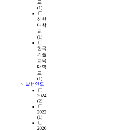
제
교
ri
성
(1)
an
시
fo
주
신한
ef
의
대학
pr
다
교
es
점
(1)
si
근
ly Second
다
한국
ab
각
기술
ef
의
교육
en
통
대학
ur
적
교
ma
이
(1)
l
어
발행연도
pe
향후 본
ce
연
2024
sh
이
(2)
th
멘
c
부
2022
ts
(1)
과
en
합
ur
2020
설