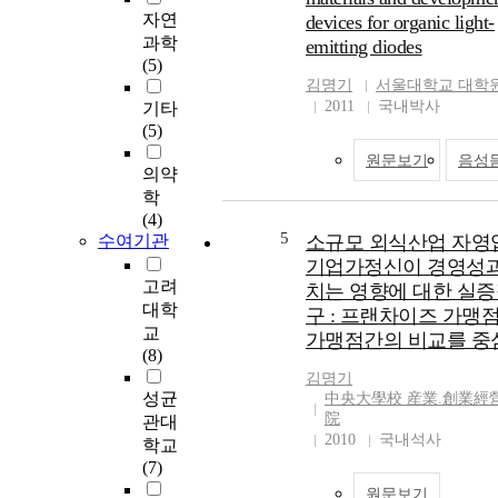
q
자연
devices for organic light-
yi
과학
emitting diodes
u
(5)
ir
김명기
서울대학교 대학
by
2011
국내박사
기타
vi
(5)
li
원문보기
음성
m
의약
po
학
th
(4)
d
5
수여기관
소규모 외식산업 자영
en
기업가정신이 경영성과
se
고려
치는 영향에 대한 실증
ne
대학
구 : 프랜차이즈 가맹
c
교
가맹점간의 비교를 중
ll
(8)
im
김명기
te
성균
中央大學校 産業.創業經
es
院
관대
ph
2010
국내석사
학교
at
(7)
ge
원문보기
th