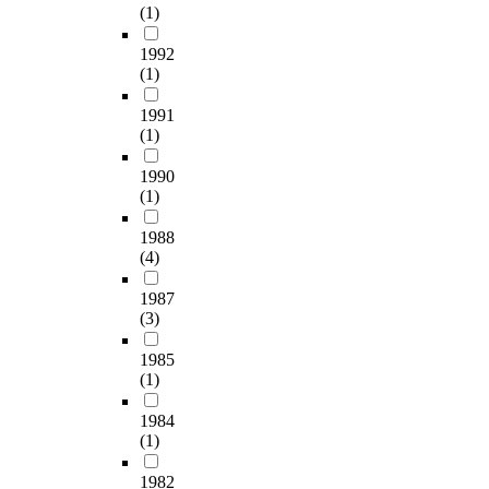
(1)
-g
K
1992
C
(1)
Fa
d
1991
en
(1)
T
re
1990
of
(1)
K
C
1988
Fa
(4)
wh
lo
1987
(3)
th
of
1985
ur
(1)
d
en
1984
Ja
(1)
-e
hi
1982