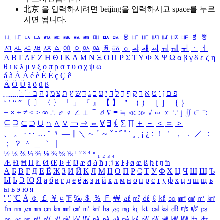
北京 을 입력하시려면
beijing
을 입력하시고 space를 누르
시면 됩니다.
ㅥ
ㅦ
ㅧ
ㅨ
ㅩ
ㅪ
ㅫ
ㅬ
ㅭ
ㅮ
ㅯ
ㅰ
ㅱ
ㅲ
ㅳ
ㅴ
ㅵ
ㅶ
ㅷ
ㅸ
ㅹ
ㅺ
ㅻ
ㅼ
ㅽ
ㅾ
ㅿ
ㆀ
ㆁ
ㆂ
ㆃ
ㆄ
ㆅ
ㆆ
ㆇ
ㆈ
ㆉ
ㆊ
ㆋ
ㆌ
ㆍ
ㆎ
Α
Β
Γ
Δ
Ε
Ζ
Η
Θ
Ι
Κ
Λ
Μ
Ν
Ξ
Ο
Π
Ρ
Σ
Τ
Υ
Φ
Χ
Ψ
Ω
α
β
γ
δ
ε
ζ
η
θ
ι
κ
λ
μ
ν
ξ
ο
π
ρ
σ
τ
υ
φ
χ
ψ
ω
á
à
Á
À
é
è
É
È
ç
Ç
ê
Ä
Ö
Ü
ä
ö
ü
ß
ְ
ֳ
ֲ
ֱ
ָ
ַ
ֵ
ֶ
ִ
ֹ
ּ
ֻ
ׂ
ׁ
ּ
ב
ה
נ
מ
צ
ת
ץ
ש
ד
ג
כ
ע
י
ח
ל
ך
ף
ק
ר
א
ט
ו
ן
ם
פ
‘
’
“
”
〔
〕
〈
〉
「
」
『
』
【
】
＂
（
）
［
］
｛
｝
±
×
÷
≠
≤
≥
∞
∴
♂
♀
∠
⊥
⌒
∂
∇
≡
≒
≪
≫
√
∽
∝
∵
∫
∬
∈
∋
⊆
⊇
⊂
⊃
∪
∩
∧
∨
￢
⇒
⇔
∀
∃
∮
∑
∏
＋
－
＜
＝
＞
、
。
·
‥
…
¨
〃
―
∥
＼
∼
´
～
ˇ
˘
˝
˚
˙
¸
˛
¡
¿
ː
！
＇
，
．
／
：
；
？
＾
＿
｀
｜
½
⅓
⅔
¼
¾
⅛
⅜
⅝
⅞
¹
²
³
⁴
ⁿ
₁
₂
₃
₄
Æ
Ð
Ħ
Ĳ
Ł
Ø
Œ
Þ
Ŧ
Ŋ
æ
đ
ð
ħ
ı
ĳ
ĸ
ŀ
ł
ø
œ
ß
þ
ŧ
ŋ
ŉ
А
Б
В
Г
Д
Е
Ё
Ж
З
И
Й
К
Л
М
Н
О
П
Р
С
Т
У
Ф
Х
Ц
Ч
Ш
Щ
Ъ
Ы
Ь
Э
Ю
Я
а
б
в
г
д
е
ё
ж
з
и
й
к
л
м
н
о
п
р
с
т
у
ф
х
ц
ч
ш
щ
ъ
ы
ь
э
ю
я
′
″
℃
Å
￠
￡
￥
¤
℉
‰
＄
％
Ｆ
￦
㎕
㎖
㎗
ℓ
㎘
㏄
㎣
㎤
㎥
㎦
㎙
㎚
㎛
㎜
㎝
㎞
㎟
㎠
㎡
㎢
㏊
㎍
㎎
㎏
㏏
㎈
㎉
㏈
㎧
㎨
㎰
㎱
㎲
㎳
㎴
㎵
㎶
㎷
㎸
㎹
㎀
㎁
㎂
㎃
㎄
㎺
㎻
㎽
㎾
㎿
㎐
㎑