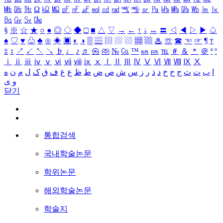
㎒
㎓
㎔
Ω
㏀
㏁
㎊
㎋
㎌
㏖
㏅
㎭
㎮
㎯
㏛
㎩
㎪
㎫
㎬
㏝
㏐
㏓
㏃
㏉
㏜
㏆
§
※
☆
★
○
●
◎
◇
◆
□
■
△
▽
→
←
↑
↓
↔
〓
◁
◀
▷
▶
♤
♠
♡
♥
♧
♣
⊙
◈
▣
◐
◑
▒
▤
▥
▨
▧
▦
▩
♨
☏
☎
☜
☞
¶
†
‡
↕
↗
↙
↖
↘
♭
♩
♪
♬
㉿
㈜
№
㏇
™
㏂
㏘
℡
＃
＆
＊
＠
ª
º
ⅰ
ⅱ
ⅲ
ⅳ
ⅴ
ⅵ
ⅶ
ⅷ
ⅸ
ⅹ
Ⅰ
Ⅱ
Ⅲ
Ⅳ
Ⅴ
Ⅵ
Ⅶ
Ⅷ
Ⅸ
Ⅹ
ا
ب
ت
ث
ج
ح
خ
د
ذ
ر
ز
س
ش
ص
ض
ط
ظ
ع
غ
ف
ق
ک
ل
م
ن
ه
و
ی
닫기
통합검색
국내학술논문
학위논문
해외학술논문
학술지