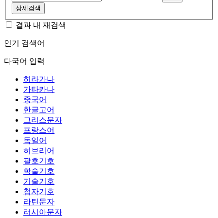
상세검색
결과 내 재검색
인기 검색어
다국어 입력
히라가나
가타카나
중국어
한글고어
그리스문자
프랑스어
독일어
히브리어
괄호기호
학술기호
기술기호
첨자기호
라틴문자
러시아문자