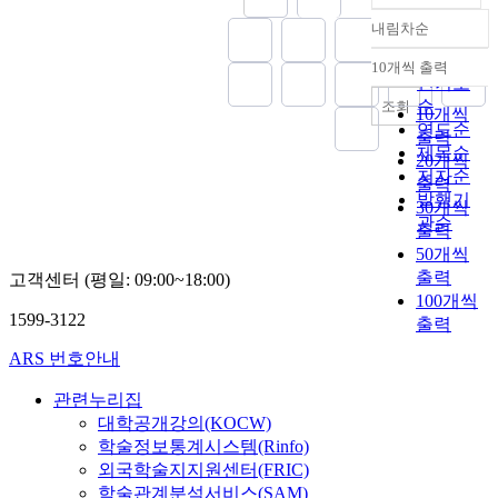
내림차순
정확도
순
10개씩 출력
내림차순
인기도
순
조회
10개씩
연도순
출력
제목순
20개씩
저자순
출력
발행기
30개씩
관순
출력
50개씩
출력
고객센터 (평일: 09:00~18:00)
100개씩
1599-3122
출력
ARS 번호안내
관련누리집
대학공개강의(KOCW)
학술정보통계시스템(Rinfo)
외국학술지지원센터(FRIC)
학술관계분석서비스(SAM)