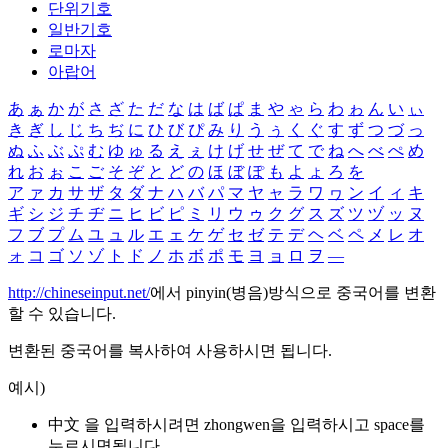
단위기호
일반기호
로마자
아랍어
あ
ぁ
か
が
さ
ざ
た
だ
な
は
ば
ぱ
ま
や
ゃ
ら
わ
ゎ
ん
い
ぃ
き
ぎ
し
じ
ち
ぢ
に
ひ
び
ぴ
み
り
う
ぅ
く
ぐ
す
ず
つ
づ
っ
ぬ
ふ
ぶ
ぷ
む
ゆ
ゅ
る
え
ぇ
け
げ
せ
ぜ
て
で
ね
へ
べ
ぺ
め
れ
お
ぉ
こ
ご
そ
ぞ
と
ど
の
ほ
ぼ
ぽ
も
よ
ょ
ろ
を
ア
ァ
カ
サ
ザ
タ
ダ
ナ
ハ
バ
パ
マ
ヤ
ャ
ラ
ワ
ヮ
ン
イ
ィ
キ
ギ
シ
ジ
チ
ヂ
ニ
ヒ
ビ
ピ
ミ
リ
ウ
ゥ
ク
グ
ス
ズ
ツ
ヅ
ッ
ヌ
フ
ブ
プ
ム
ユ
ュ
ル
エ
ェ
ケ
ゲ
セ
ゼ
テ
デ
ヘ
ベ
ペ
メ
レ
オ
ォ
コ
ゴ
ソ
ゾ
ト
ド
ノ
ホ
ボ
ポ
モ
ヨ
ョ
ロ
ヲ
―
http://chineseinput.net/
에서 pinyin(병음)방식으로 중국어를 변환
할 수 있습니다.
변환된 중국어를 복사하여 사용하시면 됩니다.
예시)
中文 을 입력하시려면
zhongwen
을 입력하시고 space를
누르시면됩니다.