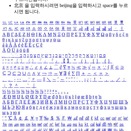
北京 을 입력하시려면
beijing
을 입력하시고 space를 누르
시면 됩니다.
ㅥ
ㅦ
ㅧ
ㅨ
ㅩ
ㅪ
ㅫ
ㅬ
ㅭ
ㅮ
ㅯ
ㅰ
ㅱ
ㅲ
ㅳ
ㅴ
ㅵ
ㅶ
ㅷ
ㅸ
ㅹ
ㅺ
ㅻ
ㅼ
ㅽ
ㅾ
ㅿ
ㆀ
ㆁ
ㆂ
ㆃ
ㆄ
ㆅ
ㆆ
ㆇ
ㆈ
ㆉ
ㆊ
ㆋ
ㆌ
ㆍ
ㆎ
Α
Β
Γ
Δ
Ε
Ζ
Η
Θ
Ι
Κ
Λ
Μ
Ν
Ξ
Ο
Π
Ρ
Σ
Τ
Υ
Φ
Χ
Ψ
Ω
α
β
γ
δ
ε
ζ
η
θ
ι
κ
λ
μ
ν
ξ
ο
π
ρ
σ
τ
υ
φ
χ
ψ
ω
á
à
Á
À
é
è
É
È
ç
Ç
ê
Ä
Ö
Ü
ä
ö
ü
ß
ְ
ֳ
ֲ
ֱ
ָ
ַ
ֵ
ֶ
ִ
ֹ
ּ
ֻ
ׂ
ׁ
ּ
ב
ה
נ
מ
צ
ת
ץ
ש
ד
ג
כ
ע
י
ח
ל
ך
ף
ק
ר
א
ט
ו
ן
ם
פ
‘
’
“
”
〔
〕
〈
〉
「
」
『
』
【
】
＂
（
）
［
］
｛
｝
±
×
÷
≠
≤
≥
∞
∴
♂
♀
∠
⊥
⌒
∂
∇
≡
≒
≪
≫
√
∽
∝
∵
∫
∬
∈
∋
⊆
⊇
⊂
⊃
∪
∩
∧
∨
￢
⇒
⇔
∀
∃
∮
∑
∏
＋
－
＜
＝
＞
、
。
·
‥
…
¨
〃
―
∥
＼
∼
´
～
ˇ
˘
˝
˚
˙
¸
˛
¡
¿
ː
！
＇
，
．
／
：
；
？
＾
＿
｀
｜
½
⅓
⅔
¼
¾
⅛
⅜
⅝
⅞
¹
²
³
⁴
ⁿ
₁
₂
₃
₄
Æ
Ð
Ħ
Ĳ
Ł
Ø
Œ
Þ
Ŧ
Ŋ
æ
đ
ð
ħ
ı
ĳ
ĸ
ŀ
ł
ø
œ
ß
þ
ŧ
ŋ
ŉ
А
Б
В
Г
Д
Е
Ё
Ж
З
И
Й
К
Л
М
Н
О
П
Р
С
Т
У
Ф
Х
Ц
Ч
Ш
Щ
Ъ
Ы
Ь
Э
Ю
Я
а
б
в
г
д
е
ё
ж
з
и
й
к
л
м
н
о
п
р
с
т
у
ф
х
ц
ч
ш
щ
ъ
ы
ь
э
ю
я
′
″
℃
Å
￠
￡
￥
¤
℉
‰
＄
％
Ｆ
￦
㎕
㎖
㎗
ℓ
㎘
㏄
㎣
㎤
㎥
㎦
㎙
㎚
㎛
㎜
㎝
㎞
㎟
㎠
㎡
㎢
㏊
㎍
㎎
㎏
㏏
㎈
㎉
㏈
㎧
㎨
㎰
㎱
㎲
㎳
㎴
㎵
㎶
㎷
㎸
㎹
㎀
㎁
㎂
㎃
㎄
㎺
㎻
㎽
㎾
㎿
㎐
㎑