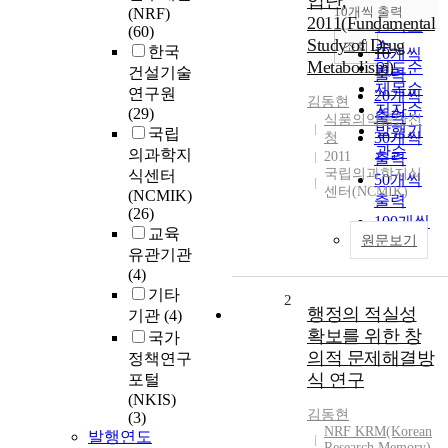
업단,
순
10개씩 출력
(NRF)
내림차순
2011(Fundamental
인기도
(60)
Study of Drug
순
조회
한국
10개씩
Metabolism)
연도순
건설기술
출력
제목순
연구원
20개씩
김동현
저자순
(29)
출력
식품의약품안전
발행기
국립
30개씩
청
관순
의과학지
2011
출력
국립의과학지식
식센터
50개씩
센터(NCMIK)
(NCMIK)
출력
(26)
100개씩
교육
원문보기
출력
유관기관
(4)
기타
2
행정의 적실성
기관
(4)
확보를 위한 창
국가
의적 문제해결방
정책연구
식 연구
포털
(NKIS)
김동현
(3)
NRF KRM(Korean
발행연도
Research Memory)