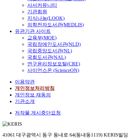
사서커뮤니티
기관회원
지식나눔(LOOK)
의학전자도서관(MEDLIS)
유관기관 사이트
교육부(MOE)
국립장애인도서관(NLD)
국립중앙도서관(NL)
국회도서관(NAL)
연구윤리정보포털(CRE)
사이언스온 (ScienceON)
이용약관
개인정보처리방침
개인정보 재동의
기관소개
저작물 게시중단요청
41061 대구광역시 동구 동내로 64(동내동1119) KERIS빌딩