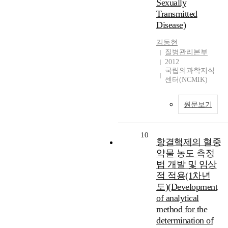
Sexually
Transmitted
Disease)
김동현
질병관리본부
2012
국립의과학지식
센터(NCMIK)
원문보기
10
항결핵제의 혈중
약물 농도 측정
법 개발 및 임상
적 적용(1차년
도)(Development
of analytical
method for the
determination of