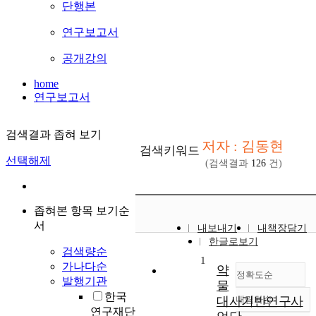
단행본
연구보고서
공개강의
home
연구보고서
검색결과 좁혀 보기
저자 : 김동현
검색키워드
선택해제
(검색결과
126
건)
좁혀본 항목 보기순
서
내보내기
내책장담기
한글로보기
검색량순
1
가나다순
약
정확도순
발행기관
물
한국
대사기반연구사
내림차순
정확도
연구재단