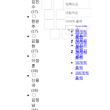
김진
정확도순
수
(17)
내림차순
정확도
순
한은
10개씩 출력
내림차순
인기도
주
순
조회
(17)
10개씩
연도순
출력
제목순
김철
20개씩
저자순
현
출력
발행기
(17)
30개씩
관순
출력
이정
50개씩
훈
출력
(16)
100개씩
출력
신용
국
(16)
김창
남
(16)