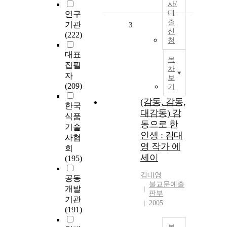
사/
대
연구
출
기관
3
신
(222)
청
대표
목
집필
차
자
보
(209)
기
(감동, 감동,
한국
대감동) 감
식품
동으로 한
기술
인생 : 김대
사협
영 작가 에
회
세이
(195)
김대영
공동
불교문예출
개발
판부
기관
2005
(191)