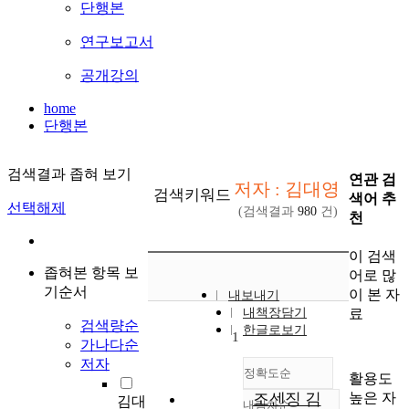
단행본
연구보고서
공개강의
home
단행본
검색결과 좁혀 보기
연관 검
저자 : 김대영
검색키워드
색어 추
선택해제
(검색결과
980
건)
천
이 검색
좁혀본 항목 보
어로 많
기순서
이 본 자
내보내기
료
내책장담기
검색량순
한글로보기
1
가나다순
저자
정확도순
활용도
높은 자
조센징 김
김대
내림차순