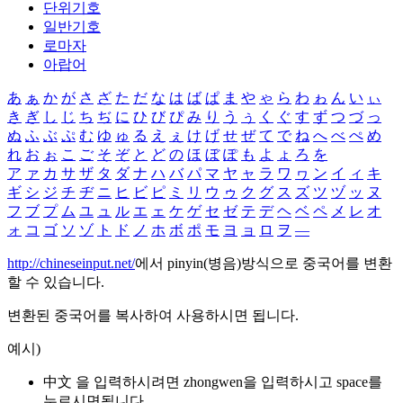
단위기호
일반기호
로마자
아랍어
あ
ぁ
か
が
さ
ざ
た
だ
な
は
ば
ぱ
ま
や
ゃ
ら
わ
ゎ
ん
い
ぃ
き
ぎ
し
じ
ち
ぢ
に
ひ
び
ぴ
み
り
う
ぅ
く
ぐ
す
ず
つ
づ
っ
ぬ
ふ
ぶ
ぷ
む
ゆ
ゅ
る
え
ぇ
け
げ
せ
ぜ
て
で
ね
へ
べ
ぺ
め
れ
お
ぉ
こ
ご
そ
ぞ
と
ど
の
ほ
ぼ
ぽ
も
よ
ょ
ろ
を
ア
ァ
カ
サ
ザ
タ
ダ
ナ
ハ
バ
パ
マ
ヤ
ャ
ラ
ワ
ヮ
ン
イ
ィ
キ
ギ
シ
ジ
チ
ヂ
ニ
ヒ
ビ
ピ
ミ
リ
ウ
ゥ
ク
グ
ス
ズ
ツ
ヅ
ッ
ヌ
フ
ブ
プ
ム
ユ
ュ
ル
エ
ェ
ケ
ゲ
セ
ゼ
テ
デ
ヘ
ベ
ペ
メ
レ
オ
ォ
コ
ゴ
ソ
ゾ
ト
ド
ノ
ホ
ボ
ポ
モ
ヨ
ョ
ロ
ヲ
―
http://chineseinput.net/
에서 pinyin(병음)방식으로 중국어를 변환
할 수 있습니다.
변환된 중국어를 복사하여 사용하시면 됩니다.
예시)
中文 을 입력하시려면
zhongwen
을 입력하시고 space를
누르시면됩니다.