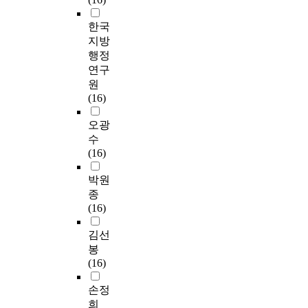
한국
지방
행정
연구
원
(16)
오광
수
(16)
박원
종
(16)
김선
봉
(16)
손정
희