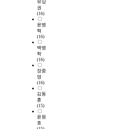
유상
권
(16)
윤병
혁
(16)
백병
학
(16)
장중
영
(16)
김동
훈
(15)
윤원
호
(15)