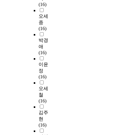
(16)
오세
종
(16)
박경
애
(16)
이윤
정
(16)
오세
철
(16)
김주
현
(16)