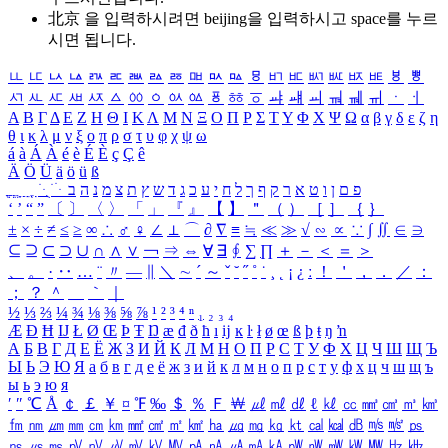
北京 을 입력하시려면
beijing
을 입력하시고 space를 누르
시면 됩니다.
ㅥ
ㅦ
ㅧ
ㅨ
ㅩ
ㅪ
ㅫ
ㅬ
ㅭ
ㅮ
ㅯ
ㅰ
ㅱ
ㅲ
ㅳ
ㅴ
ㅵ
ㅶ
ㅷ
ㅸ
ㅹ
ㅺ
ㅻ
ㅼ
ㅽ
ㅾ
ㅿ
ㆀ
ㆁ
ㆂ
ㆃ
ㆄ
ㆅ
ㆆ
ㆇ
ㆈ
ㆉ
ㆊ
ㆋ
ㆌ
ㆍ
ㆎ
Α
Β
Γ
Δ
Ε
Ζ
Η
Θ
Ι
Κ
Λ
Μ
Ν
Ξ
Ο
Π
Ρ
Σ
Τ
Υ
Φ
Χ
Ψ
Ω
α
β
γ
δ
ε
ζ
η
θ
ι
κ
λ
μ
ν
ξ
ο
π
ρ
σ
τ
υ
φ
χ
ψ
ω
á
à
Á
À
é
è
É
È
ç
Ç
ê
Ä
Ö
Ü
ä
ö
ü
ß
ְ
ֳ
ֲ
ֱ
ָ
ַ
ֵ
ֶ
ִ
ֹ
ּ
ֻ
ׂ
ׁ
ּ
ב
ה
נ
מ
צ
ת
ץ
ש
ד
ג
כ
ע
י
ח
ל
ך
ף
ק
ר
א
ט
ו
ן
ם
פ
‘
’
“
”
〔
〕
〈
〉
「
」
『
』
【
】
＂
（
）
［
］
｛
｝
±
×
÷
≠
≤
≥
∞
∴
♂
♀
∠
⊥
⌒
∂
∇
≡
≒
≪
≫
√
∽
∝
∵
∫
∬
∈
∋
⊆
⊇
⊂
⊃
∪
∩
∧
∨
￢
⇒
⇔
∀
∃
∮
∑
∏
＋
－
＜
＝
＞
、
。
·
‥
…
¨
〃
―
∥
＼
∼
´
～
ˇ
˘
˝
˚
˙
¸
˛
¡
¿
ː
！
＇
，
．
／
：
；
？
＾
＿
｀
｜
½
⅓
⅔
¼
¾
⅛
⅜
⅝
⅞
¹
²
³
⁴
ⁿ
₁
₂
₃
₄
Æ
Ð
Ħ
Ĳ
Ł
Ø
Œ
Þ
Ŧ
Ŋ
æ
đ
ð
ħ
ı
ĳ
ĸ
ŀ
ł
ø
œ
ß
þ
ŧ
ŋ
ŉ
А
Б
В
Г
Д
Е
Ё
Ж
З
И
Й
К
Л
М
Н
О
П
Р
С
Т
У
Ф
Х
Ц
Ч
Ш
Щ
Ъ
Ы
Ь
Э
Ю
Я
а
б
в
г
д
е
ё
ж
з
и
й
к
л
м
н
о
п
р
с
т
у
ф
х
ц
ч
ш
щ
ъ
ы
ь
э
ю
я
′
″
℃
Å
￠
￡
￥
¤
℉
‰
＄
％
Ｆ
￦
㎕
㎖
㎗
ℓ
㎘
㏄
㎣
㎤
㎥
㎦
㎙
㎚
㎛
㎜
㎝
㎞
㎟
㎠
㎡
㎢
㏊
㎍
㎎
㎏
㏏
㎈
㎉
㏈
㎧
㎨
㎰
㎱
㎲
㎳
㎴
㎵
㎶
㎷
㎸
㎹
㎀
㎁
㎂
㎃
㎄
㎺
㎻
㎽
㎾
㎿
㎐
㎑