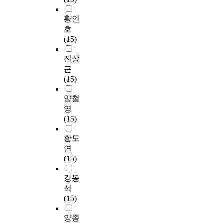
황인
호
(15)
진상
근
(15)
양철
영
(15)
황도
연
(15)
강동
석
(15)
양종