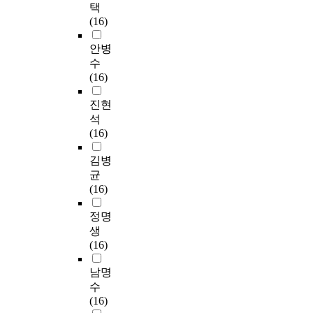
택
(16)
안병
수
(16)
진현
석
(16)
김병
균
(16)
정명
생
(16)
남명
수
(16)