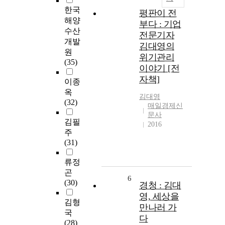
한국
평판이 전
해양
부다 : 기업
수산
전문기자
개발
김대영의
원
위기관리
(35)
이야기 [전
자책]
이종
옥
김대영
(32)
매일경제신
문사
김필
2016
주
(31)
류정
곤
6
(30)
경청 : 김대
영, 세상을
김형
만나러 가
국
다
(28)