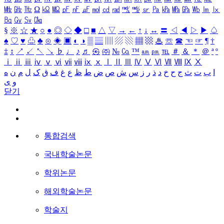
㎒
㎓
㎔
Ω
㏀
㏁
㎊
㎋
㎌
㏖
㏅
㎭
㎮
㎯
㏛
㎩
㎪
㎫
㎬
㏝
㏐
㏓
㏃
㏉
㏜
㏆
§
※
☆
★
○
●
◎
◇
◆
□
■
△
▽
→
←
↑
↓
↔
〓
◁
◀
▷
▶
♤
♠
♡
♥
♧
♣
⊙
◈
▣
◐
◑
▒
▤
▥
▨
▧
▦
▩
♨
☏
☎
☜
☞
¶
†
‡
↕
↗
↙
↖
↘
♭
♩
♪
♬
㉿
㈜
№
㏇
™
㏂
㏘
℡
＃
＆
＊
＠
ª
º
ⅰ
ⅱ
ⅲ
ⅳ
ⅴ
ⅵ
ⅶ
ⅷ
ⅸ
ⅹ
Ⅰ
Ⅱ
Ⅲ
Ⅳ
Ⅴ
Ⅵ
Ⅶ
Ⅷ
Ⅸ
Ⅹ
ا
ب
ت
ث
ج
ح
خ
د
ذ
ر
ز
س
ش
ص
ض
ط
ظ
ع
غ
ف
ق
ک
ل
م
ن
ه
و
ی
닫기
통합검색
국내학술논문
학위논문
해외학술논문
학술지