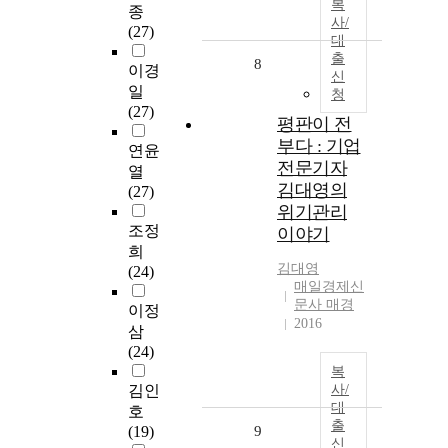
복
종
사/
(27)
대
출
8
이경
신
일
청
(27)
평판이 전
부다 : 기업
연윤
전문기자
열
김대영의
(27)
위기관리
조정
이야기
희
김대영
(24)
매일경제신
문사 매경
이정
2016
삼
(24)
복
김인
사/
대
호
출
(19)
9
신