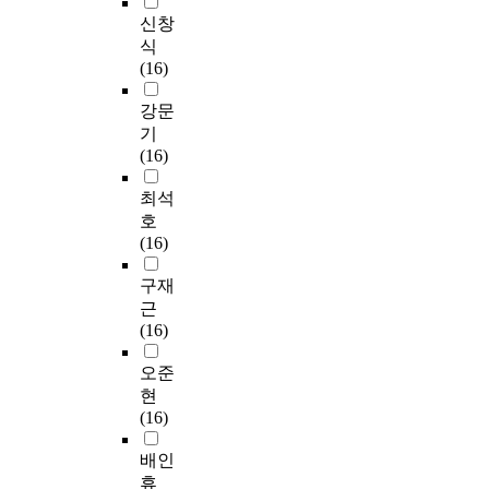
신창
식
(16)
강문
기
(16)
최석
호
(16)
구재
근
(16)
오준
현
(16)
배인
휴