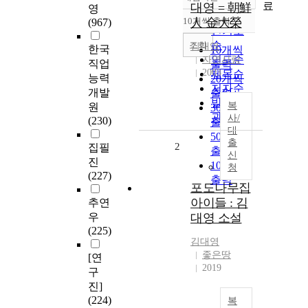
정확도
료
대영 = 朝鮮
영
순
10개씩 출력
人 金大榮
(967)
내림차순
인기도
순
조회
김대영
한국
10개씩
연도순
자연사랑
직업
출력
2003
제목순
능력
20개씩
저자순
개발
출력
발행기
복
원
30개씩
관순
사/
(230)
출력
대
50개씩
출
2
집필
출력
신
진
100개씩
청
(227)
출력
포도나무집
아이들 : 김
추연
우
대영 소설
(225)
김대영
좋은땅
[연
2019
구
진]
(224)
복