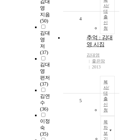
복
김대
사/
영
대
지음
출
4
(50)
신
청
김대
추억 : 김대
영
영 시집
저
(37)
김대영
좋은땅
김대
2013
영
편저
복
(37)
사/
대
김연
출
5
수
신
(36)
청
이정
목
숙
차
보
(35)
기