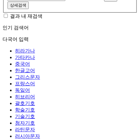
상세검색
결과 내 재검색
인기 검색어
다국어 입력
히라가나
가타카나
중국어
한글고어
그리스문자
프랑스어
독일어
히브리어
괄호기호
학술기호
기술기호
첨자기호
라틴문자
러시아문자