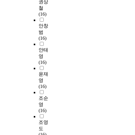
권상
철
(16)
안창
범
(16)
안태
영
(16)
윤재
영
(16)
조순
영
(16)
조영
도
(16)