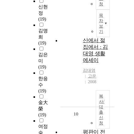
청
신현
정
목
(19)
차
보
김명
기
희
산에서 절
(19)
집에서 : 김
대영 생활
김은
에세이
미
(19)
김대영
고운
한응
2008
수
(19)
복
사/
金大
대
榮
출
10
(19)
신
청
여정
평판이 전
숙