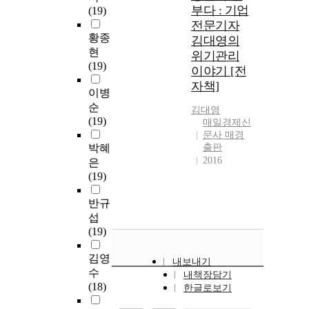
부다 : 기업
(19)
전문기자
황종
김대영의
현
위기관리
(19)
이야기 [전
자책]
이병
순
김대영
(19)
매일경제신
문사 매경
박혜
출판
2016
은
(19)
반규
섭
(19)
김영
내보내기
수
내책장담기
(18)
한글로보기