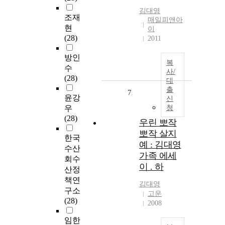
김대영
조재
매일피앤아
현
이
(28)
2011
방인
복
수
사/
(28)
대
출
7
윤강
신
우
청
(28)
우린 뽀작
뽀작 살지
한국
예 : 김대영
수산
가족 에세
회수
이 . 하
산정
책연
김대영
구소
고운
(28)
2008
임한