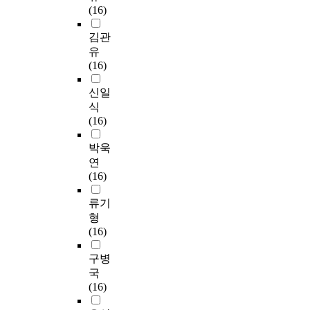
(16)
김관
유
(16)
신일
식
(16)
박욱
연
(16)
류기
형
(16)
구병
국
(16)