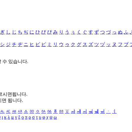
ぎ
し
じ
ち
ぢ
に
ひ
び
ぴ
み
り
う
ぅ
く
ぐ
す
ず
つ
づ
っ
ぬ
ふ
シ
ジ
チ
ヂ
ニ
ヒ
ビ
ピ
ミ
リ
ウ
ゥ
ク
グ
ス
ズ
ツ
ヅ
ッ
ヌ
フ
ブ
할 수 있습니다.
누르시면됩니다.
시면 됩니다.
ㅻ
ㅼ
ㅽ
ㅾ
ㅿ
ㆀ
ㆁ
ㆂ
ㆃ
ㆄ
ㆅ
ㆆ
ㆇ
ㆈ
ㆉ
ㆊ
ㆋ
ㆌ
ㆍ
ㆎ
θ
ι
κ
λ
μ
ν
ξ
ο
π
ρ
σ
τ
υ
φ
χ
ψ
ω