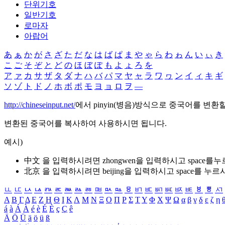
단위기호
일반기호
로마자
아랍어
あ
ぁ
か
が
さ
ざ
た
だ
な
は
ば
ぱ
ま
や
ゃ
ら
わ
ゎ
ん
い
ぃ
き
こ
ご
そ
ぞ
と
ど
の
ほ
ぼ
ぽ
も
よ
ょ
ろ
を
ア
ァ
カ
サ
ザ
タ
ダ
ナ
ハ
バ
パ
マ
ヤ
ャ
ラ
ワ
ヮ
ン
イ
ィ
キ
ギ
ソ
ゾ
ト
ド
ノ
ホ
ボ
ポ
モ
ヨ
ョ
ロ
ヲ
―
http://chineseinput.net/
에서 pinyin(병음)방식으로 중국어를 변환
변환된 중국어를 복사하여 사용하시면 됩니다.
예시)
中文 을 입력하시려면
zhongwen
을 입력하시고 space를
北京 을 입력하시려면
beijing
을 입력하시고 space를 누르
ㅥ
ㅦ
ㅧ
ㅨ
ㅩ
ㅪ
ㅫ
ㅬ
ㅭ
ㅮ
ㅯ
ㅰ
ㅱ
ㅲ
ㅳ
ㅴ
ㅵ
ㅶ
ㅷ
ㅸ
ㅹ
ㅺ
Α
Β
Γ
Δ
Ε
Ζ
Η
Θ
Ι
Κ
Λ
Μ
Ν
Ξ
Ο
Π
Ρ
Σ
Τ
Υ
Φ
Χ
Ψ
Ω
α
β
γ
δ
ε
ζ
η
á
à
Á
À
é
è
É
È
ç
Ç
ê
Ä
Ö
Ü
ä
ö
ü
ß