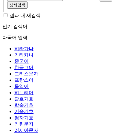
상세검색
결과 내 재검색
인기 검색어
다국어 입력
히라가나
가타카나
중국어
한글고어
그리스문자
프랑스어
독일어
히브리어
괄호기호
학술기호
기술기호
첨자기호
라틴문자
러시아문자