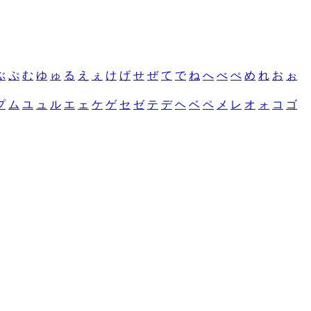
ぶ
ぷ
む
ゆ
ゅ
る
え
ぇ
け
げ
せ
ぜ
て
で
ね
へ
べ
ぺ
め
れ
お
ぉ
プ
ム
ユ
ュ
ル
エ
ェ
ケ
ゲ
セ
ゼ
テ
デ
ヘ
ベ
ペ
メ
レ
オ
ォ
コ
ゴ