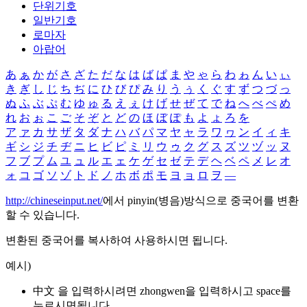
단위기호
일반기호
로마자
아랍어
あ
ぁ
か
が
さ
ざ
た
だ
な
は
ば
ぱ
ま
や
ゃ
ら
わ
ゎ
ん
い
ぃ
き
ぎ
し
じ
ち
ぢ
に
ひ
び
ぴ
み
り
う
ぅ
く
ぐ
す
ず
つ
づ
っ
ぬ
ふ
ぶ
ぷ
む
ゆ
ゅ
る
え
ぇ
け
げ
せ
ぜ
て
で
ね
へ
べ
ぺ
め
れ
お
ぉ
こ
ご
そ
ぞ
と
ど
の
ほ
ぼ
ぽ
も
よ
ょ
ろ
を
ア
ァ
カ
サ
ザ
タ
ダ
ナ
ハ
バ
パ
マ
ヤ
ャ
ラ
ワ
ヮ
ン
イ
ィ
キ
ギ
シ
ジ
チ
ヂ
ニ
ヒ
ビ
ピ
ミ
リ
ウ
ゥ
ク
グ
ス
ズ
ツ
ヅ
ッ
ヌ
フ
ブ
プ
ム
ユ
ュ
ル
エ
ェ
ケ
ゲ
セ
ゼ
テ
デ
ヘ
ベ
ペ
メ
レ
オ
ォ
コ
ゴ
ソ
ゾ
ト
ド
ノ
ホ
ボ
ポ
モ
ヨ
ョ
ロ
ヲ
―
http://chineseinput.net/
에서 pinyin(병음)방식으로 중국어를 변환
할 수 있습니다.
변환된 중국어를 복사하여 사용하시면 됩니다.
예시)
中文 을 입력하시려면
zhongwen
을 입력하시고 space를
누르시면됩니다.