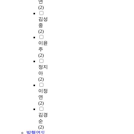
연
(2)
김성
중
(2)
이윤
주
(2)
정지
아
(2)
이정
연
(2)
김경
순
(2)
발행연도