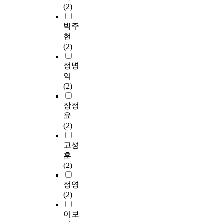
(2)
박주
현
(2)
정병
익
(2)
장정
윤
(2)
고성
훈
(2)
정영
(2)
이보