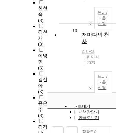
한현
복사/
숙
대출
(3)
신청
10
김선
저마다의 천
재
사
(3)
김나정
이영
평민사
면
2023
(3)
복사/
김선
대출
아
신청
(3)
윤은
내보내기
주
내책장담기
(3)
한글로보기
김경
정확도순