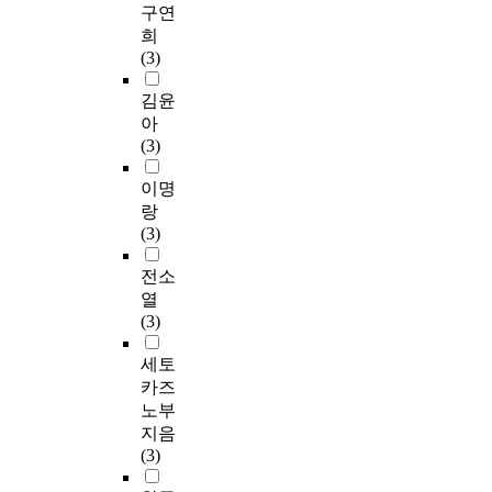
구연
희
(3)
김윤
아
(3)
이명
랑
(3)
전소
열
(3)
세토
카즈
노부
지음
(3)