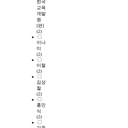
한국
교육
개발
원
[편]
(2)
이나
미
(2)
이철
(2)
김성
철
(2)
홍민
식
(2)
김종