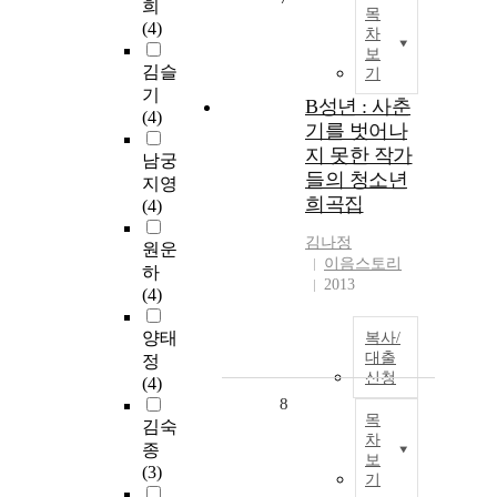
희
목
(4)
차
보
김슬
기
기
B성년 : 사춘
(4)
기를 벗어나
지 못한 작가
남궁
들의 청소년
지영
희곡집
(4)
김나정
원운
이음스토리
하
2013
(4)
양태
복사/
대출
정
신청
(4)
8
목
김숙
차
종
보
(3)
기