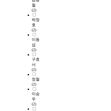
철
(2)
박정
호
(2)
이동
섭
(2)
구효
서
(2)
정철
(2)
이승
우
(2)