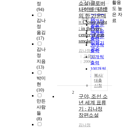
정확도
활용
소설)클로버
정
순
도 높
나이트 : 硝煙
10개씩 출력
(94)
내림차순
인기도
은 자
의 한 가운데
순
조회
료
김나
10개씩
= Clover night
연도순
정
출력
: in the very
제목순
옮김
20개씩
center of gun
저자순
(17)
출력
smoke
발행기
30개씩
관순
김나
출력
김나정
정
교음사
50개씩
지음
2006
출력
(13)
100개씩
출력
복사/
박미
대출
현
신청
(10)
2
구야, 조선 소
만든
년 세계 표류
사람
기 : 김나정
들
장편소설
(8)
김나정