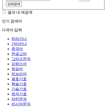
상세검색
결과 내 재검색
인기 검색어
다국어 입력
히라가나
가타카나
중국어
한글고어
그리스문자
프랑스어
독일어
히브리어
괄호기호
학술기호
기술기호
첨자기호
라틴문자
러시아문자