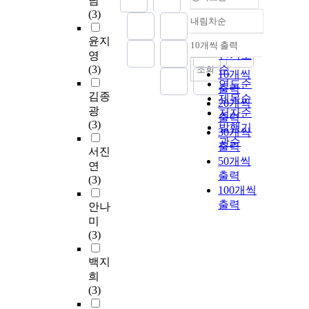
남
(3)
내림차순
정확도
순
윤지
10개씩 출력
내림차순
인기도
영
(3)
순
조회
10개씩
연도순
출력
김종
제목순
20개씩
광
저자순
출력
(3)
발행기
30개씩
관순
출력
서진
50개씩
연
출력
(3)
100개씩
출력
안나
미
(3)
백지
희
(3)