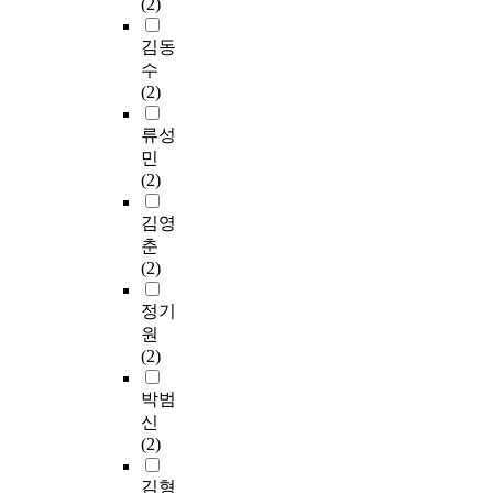
(2)
김동
수
(2)
류성
민
(2)
김영
춘
(2)
정기
원
(2)
박범
신
(2)
김형