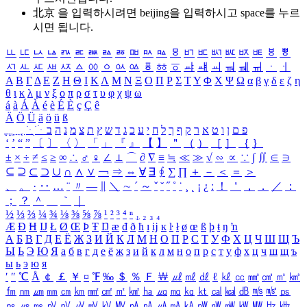
北京 을 입력하시려면
beijing
을 입력하시고 space를 누르
시면 됩니다.
ㅥ
ㅦ
ㅧ
ㅨ
ㅩ
ㅪ
ㅫ
ㅬ
ㅭ
ㅮ
ㅯ
ㅰ
ㅱ
ㅲ
ㅳ
ㅴ
ㅵ
ㅶ
ㅷ
ㅸ
ㅹ
ㅺ
ㅻ
ㅼ
ㅽ
ㅾ
ㅿ
ㆀ
ㆁ
ㆂ
ㆃ
ㆄ
ㆅ
ㆆ
ㆇ
ㆈ
ㆉ
ㆊ
ㆋ
ㆌ
ㆍ
ㆎ
Α
Β
Γ
Δ
Ε
Ζ
Η
Θ
Ι
Κ
Λ
Μ
Ν
Ξ
Ο
Π
Ρ
Σ
Τ
Υ
Φ
Χ
Ψ
Ω
α
β
γ
δ
ε
ζ
η
θ
ι
κ
λ
μ
ν
ξ
ο
π
ρ
σ
τ
υ
φ
χ
ψ
ω
á
à
Á
À
é
è
É
È
ç
Ç
ê
Ä
Ö
Ü
ä
ö
ü
ß
ְ
ֳ
ֲ
ֱ
ָ
ַ
ֵ
ֶ
ִ
ֹ
ּ
ֻ
ׂ
ׁ
ּ
ב
ה
נ
מ
צ
ת
ץ
ש
ד
ג
כ
ע
י
ח
ל
ך
ף
ק
ר
א
ט
ו
ן
ם
פ
‘
’
“
”
〔
〕
〈
〉
「
」
『
』
【
】
＂
（
）
［
］
｛
｝
±
×
÷
≠
≤
≥
∞
∴
♂
♀
∠
⊥
⌒
∂
∇
≡
≒
≪
≫
√
∽
∝
∵
∫
∬
∈
∋
⊆
⊇
⊂
⊃
∪
∩
∧
∨
￢
⇒
⇔
∀
∃
∮
∑
∏
＋
－
＜
＝
＞
、
。
·
‥
…
¨
〃
―
∥
＼
∼
´
～
ˇ
˘
˝
˚
˙
¸
˛
¡
¿
ː
！
＇
，
．
／
：
；
？
＾
＿
｀
｜
½
⅓
⅔
¼
¾
⅛
⅜
⅝
⅞
¹
²
³
⁴
ⁿ
₁
₂
₃
₄
Æ
Ð
Ħ
Ĳ
Ł
Ø
Œ
Þ
Ŧ
Ŋ
æ
đ
ð
ħ
ı
ĳ
ĸ
ŀ
ł
ø
œ
ß
þ
ŧ
ŋ
ŉ
А
Б
В
Г
Д
Е
Ё
Ж
З
И
Й
К
Л
М
Н
О
П
Р
С
Т
У
Ф
Х
Ц
Ч
Ш
Щ
Ъ
Ы
Ь
Э
Ю
Я
а
б
в
г
д
е
ё
ж
з
и
й
к
л
м
н
о
п
р
с
т
у
ф
х
ц
ч
ш
щ
ъ
ы
ь
э
ю
я
′
″
℃
Å
￠
￡
￥
¤
℉
‰
＄
％
Ｆ
￦
㎕
㎖
㎗
ℓ
㎘
㏄
㎣
㎤
㎥
㎦
㎙
㎚
㎛
㎜
㎝
㎞
㎟
㎠
㎡
㎢
㏊
㎍
㎎
㎏
㏏
㎈
㎉
㏈
㎧
㎨
㎰
㎱
㎲
㎳
㎴
㎵
㎶
㎷
㎸
㎹
㎀
㎁
㎂
㎃
㎄
㎺
㎻
㎽
㎾
㎿
㎐
㎑