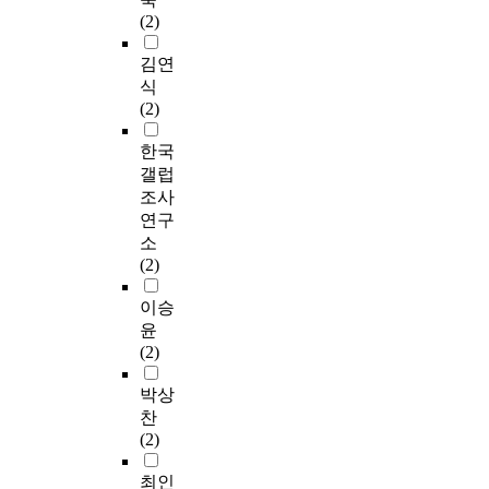
(2)
김연
식
(2)
한국
갤럽
조사
연구
소
(2)
이승
윤
(2)
박상
찬
(2)
최인