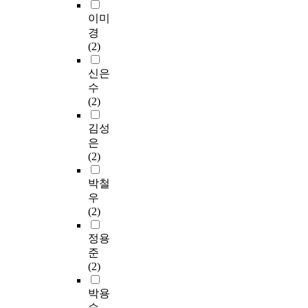
이미
경
(2)
신은
수
(2)
김성
은
(2)
박철
우
(2)
정용
준
(2)
박용
숙