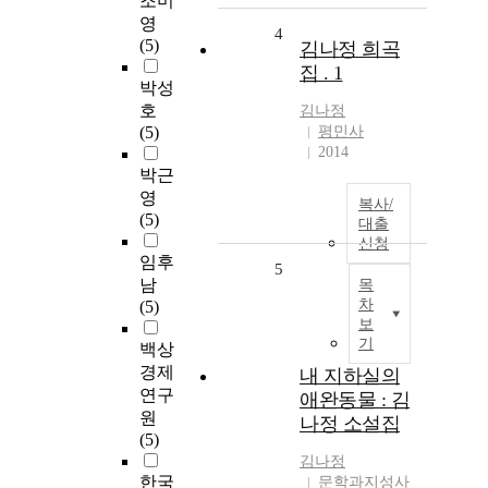
조미
영
4
(5)
김나정 희곡
집 . 1
박성
호
김나정
(5)
평민사
2014
박근
영
복사/
(5)
대출
신청
임후
5
남
목
차
(5)
보
기
백상
경제
내 지하실의
연구
애완동물 : 김
원
나정 소설집
(5)
김나정
한국
문학과지성사