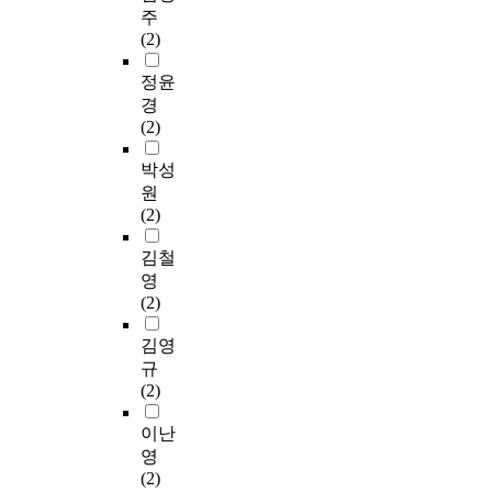
주
(2)
정윤
경
(2)
박성
원
(2)
김철
영
(2)
김영
규
(2)
이난
영
(2)