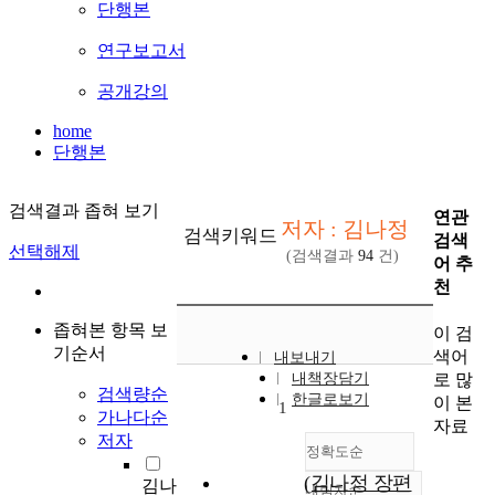
단행본
연구보고서
공개강의
home
단행본
검색결과 좁혀 보기
연관
저자 : 김나정
검색키워드
검색
선택해제
(검색결과
94
건)
어 추
천
좁혀본 항목 보
이 검
기순서
색어
내보내기
로 많
내책장담기
검색량순
한글로보기
이 본
1
가나다순
자료
저자
정확도순
(김나정 장편
김나
내림차순