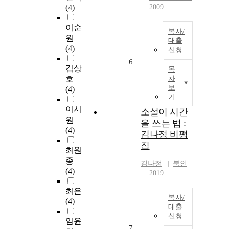
(4)
2009
이순
복사/
원
대출
(4)
신청
6
김상
목
호
차
보
(4)
기
이시
소설이 시간
원
을 쓰는 법 :
(4)
김나정 비평
집
최원
종
김나정
북인
(4)
2019
최은
복사/
(4)
대출
신청
임윤
7