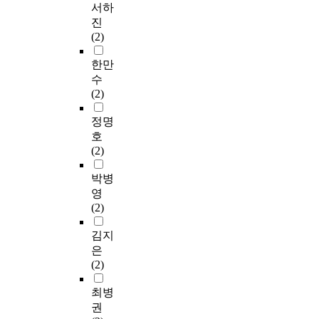
서하
진
(2)
한만
수
(2)
정명
호
(2)
박병
영
(2)
김지
은
(2)
최병
권