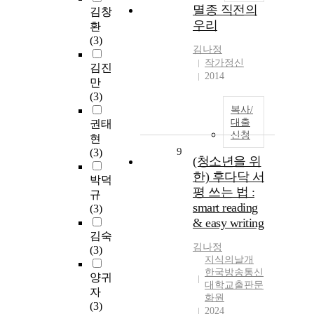
멸종 직전의
김창
우리
환
(3)
김나정
작가정신
김진
2014
만
(3)
복사/
대출
권태
신청
현
9
(3)
(청소년을 위
한) 후다닥 서
박덕
평 쓰는 법 :
규
smart reading
(3)
& easy writing
김숙
김나정
(3)
지식의날개
한국방송통신
양귀
대학교출판문
자
화원
(3)
2024