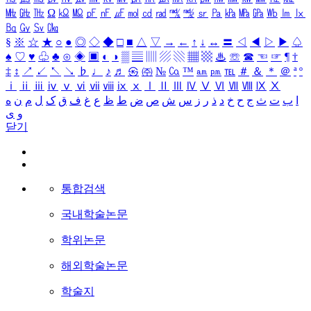
㎒
㎓
㎔
Ω
㏀
㏁
㎊
㎋
㎌
㏖
㏅
㎭
㎮
㎯
㏛
㎩
㎪
㎫
㎬
㏝
㏐
㏓
㏃
㏉
㏜
㏆
§
※
☆
★
○
●
◎
◇
◆
□
■
△
▽
→
←
↑
↓
↔
〓
◁
◀
▷
▶
♤
♠
♡
♥
♧
♣
⊙
◈
▣
◐
◑
▒
▤
▥
▨
▧
▦
▩
♨
☏
☎
☜
☞
¶
†
‡
↕
↗
↙
↖
↘
♭
♩
♪
♬
㉿
㈜
№
㏇
™
㏂
㏘
℡
＃
＆
＊
＠
ª
º
ⅰ
ⅱ
ⅲ
ⅳ
ⅴ
ⅵ
ⅶ
ⅷ
ⅸ
ⅹ
Ⅰ
Ⅱ
Ⅲ
Ⅳ
Ⅴ
Ⅵ
Ⅶ
Ⅷ
Ⅸ
Ⅹ
ا
ب
ت
ث
ج
ح
خ
د
ذ
ر
ز
س
ش
ص
ض
ط
ظ
ع
غ
ف
ق
ک
ل
م
ن
ه
و
ی
닫기
통합검색
국내학술논문
학위논문
해외학술논문
학술지