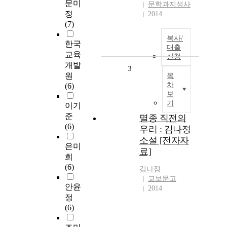
문미
문학과지성사
정
2014
(7)
복사/
한국
대출
교육
신청
개발
3
원
목
차
(6)
보
기
이기
준
멸종 직전의
(6)
우리 : 김나정
소설 [전자자
은미
료]
희
(6)
김나정
교보문고
안윤
2014
정
(6)