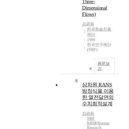
Three-
Dimensional
Flows)
김광용
한국학술진흥
재단
1999
한국연구재단
(NRF)
원문보
기
6
삼차원 RANS
방정식을 이용
한 열전달면의
수치최적설계
김광용
NRF
KRM(Korean
Research