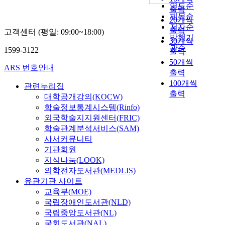
연도순
출력
제목순
20개씩
저자순
출력
고객센터 (평일: 09:00~18:00)
발행기
30개씩
관순
1599-3122
출력
50개씩
ARS 번호안내
출력
100개씩
관련누리집
출력
대학공개강의(KOCW)
학술정보통계시스템(Rinfo)
외국학술지지원센터(FRIC)
학술관계분석서비스(SAM)
사서커뮤니티
기관회원
지식나눔(LOOK)
의학전자도서관(MEDLIS)
유관기관 사이트
교육부(MOE)
국립장애인도서관(NLD)
국립중앙도서관(NL)
국회도서관(NAL)