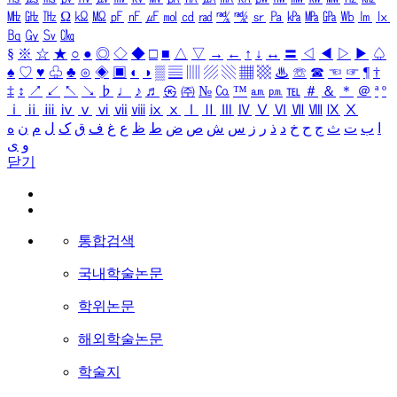
㎒
㎓
㎔
Ω
㏀
㏁
㎊
㎋
㎌
㏖
㏅
㎭
㎮
㎯
㏛
㎩
㎪
㎫
㎬
㏝
㏐
㏓
㏃
㏉
㏜
㏆
§
※
☆
★
○
●
◎
◇
◆
□
■
△
▽
→
←
↑
↓
↔
〓
◁
◀
▷
▶
♤
♠
♡
♥
♧
♣
⊙
◈
▣
◐
◑
▒
▤
▥
▨
▧
▦
▩
♨
☏
☎
☜
☞
¶
†
‡
↕
↗
↙
↖
↘
♭
♩
♪
♬
㉿
㈜
№
㏇
™
㏂
㏘
℡
＃
＆
＊
＠
ª
º
ⅰ
ⅱ
ⅲ
ⅳ
ⅴ
ⅵ
ⅶ
ⅷ
ⅸ
ⅹ
Ⅰ
Ⅱ
Ⅲ
Ⅳ
Ⅴ
Ⅵ
Ⅶ
Ⅷ
Ⅸ
Ⅹ
ا
ب
ت
ث
ج
ح
خ
د
ذ
ر
ز
س
ش
ص
ض
ط
ظ
ع
غ
ف
ق
ک
ل
م
ن
ه
و
ی
닫기
통합검색
국내학술논문
학위논문
해외학술논문
학술지