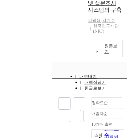
넷 설문조사
시스템의 구축
김광용
,
김기수
한국연구재단
(NRF)
원문보
기
내보내기
내책장담기
한글로보기
정확도순
내림차순
정확도
순
10개씩 출력
내림차순
인기도
순
조회
10개씩