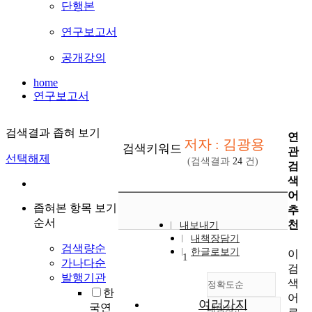
단행본
연구보고서
공개강의
home
연구보고서
검색결과 좁혀 보기
연
저자 : 김광용
검색키워드
관
선택해제
(검색결과
24
건)
검
색
어
좁혀본 항목 보기
추
순서
천
내보내기
내책장담기
검색량순
한글로보기
이
1
가나다순
검
발행기관
색
정확도순
한
어
여러가지
국연
내림차순