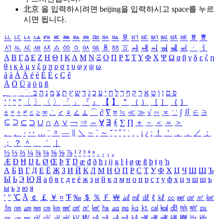
北京 을 입력하시려면
beijing
을 입력하시고 space를 누르
시면 됩니다.
ㅥ
ㅦ
ㅧ
ㅨ
ㅩ
ㅪ
ㅫ
ㅬ
ㅭ
ㅮ
ㅯ
ㅰ
ㅱ
ㅲ
ㅳ
ㅴ
ㅵ
ㅶ
ㅷ
ㅸ
ㅹ
ㅺ
ㅻ
ㅼ
ㅽ
ㅾ
ㅿ
ㆀ
ㆁ
ㆂ
ㆃ
ㆄ
ㆅ
ㆆ
ㆇ
ㆈ
ㆉ
ㆊ
ㆋ
ㆌ
ㆍ
ㆎ
Α
Β
Γ
Δ
Ε
Ζ
Η
Θ
Ι
Κ
Λ
Μ
Ν
Ξ
Ο
Π
Ρ
Σ
Τ
Υ
Φ
Χ
Ψ
Ω
α
β
γ
δ
ε
ζ
η
θ
ι
κ
λ
μ
ν
ξ
ο
π
ρ
σ
τ
υ
φ
χ
ψ
ω
á
à
Á
À
é
è
É
È
ç
Ç
ê
Ä
Ö
Ü
ä
ö
ü
ß
ְ
ֳ
ֲ
ֱ
ָ
ַ
ֵ
ֶ
ִ
ֹ
ּ
ֻ
ׂ
ׁ
ּ
ב
ה
נ
מ
צ
ת
ץ
ש
ד
ג
כ
ע
י
ח
ל
ך
ף
ק
ר
א
ט
ו
ן
ם
פ
‘
’
“
”
〔
〕
〈
〉
「
」
『
』
【
】
＂
（
）
［
］
｛
｝
±
×
÷
≠
≤
≥
∞
∴
♂
♀
∠
⊥
⌒
∂
∇
≡
≒
≪
≫
√
∽
∝
∵
∫
∬
∈
∋
⊆
⊇
⊂
⊃
∪
∩
∧
∨
￢
⇒
⇔
∀
∃
∮
∑
∏
＋
－
＜
＝
＞
、
。
·
‥
…
¨
〃
―
∥
＼
∼
´
～
ˇ
˘
˝
˚
˙
¸
˛
¡
¿
ː
！
＇
，
．
／
：
；
？
＾
＿
｀
｜
½
⅓
⅔
¼
¾
⅛
⅜
⅝
⅞
¹
²
³
⁴
ⁿ
₁
₂
₃
₄
Æ
Ð
Ħ
Ĳ
Ł
Ø
Œ
Þ
Ŧ
Ŋ
æ
đ
ð
ħ
ı
ĳ
ĸ
ŀ
ł
ø
œ
ß
þ
ŧ
ŋ
ŉ
А
Б
В
Г
Д
Е
Ё
Ж
З
И
Й
К
Л
М
Н
О
П
Р
С
Т
У
Ф
Х
Ц
Ч
Ш
Щ
Ъ
Ы
Ь
Э
Ю
Я
а
б
в
г
д
е
ё
ж
з
и
й
к
л
м
н
о
п
р
с
т
у
ф
х
ц
ч
ш
щ
ъ
ы
ь
э
ю
я
′
″
℃
Å
￠
￡
￥
¤
℉
‰
＄
％
Ｆ
￦
㎕
㎖
㎗
ℓ
㎘
㏄
㎣
㎤
㎥
㎦
㎙
㎚
㎛
㎜
㎝
㎞
㎟
㎠
㎡
㎢
㏊
㎍
㎎
㎏
㏏
㎈
㎉
㏈
㎧
㎨
㎰
㎱
㎲
㎳
㎴
㎵
㎶
㎷
㎸
㎹
㎀
㎁
㎂
㎃
㎄
㎺
㎻
㎽
㎾
㎿
㎐
㎑