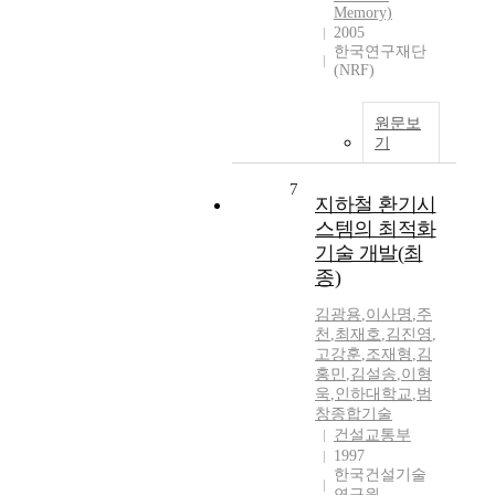
Memory)
2005
한국연구재단
(NRF)
원문보
기
7
지하철 환기시
스템의 최적화
기술 개발(최
종)
김광용
,
이사명
,
주
천
,
최재호
,
김진영
,
고강훈
,
조재형
,
김
홍민
,
김설송
,
이형
욱
,
인하대학교
,
범
창종합기술
건설교통부
1997
한국건설기술
연구원