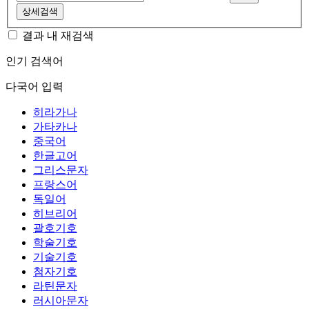
상세검색
결과 내 재검색
인기 검색어
다국어 입력
히라가나
가타카나
중국어
한글고어
그리스문자
프랑스어
독일어
히브리어
괄호기호
학술기호
기술기호
첨자기호
라틴문자
러시아문자