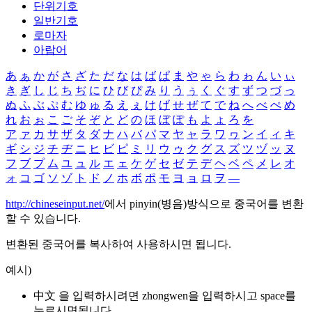
단위기호
일반기호
로마자
아랍어
あ
ぁ
か
が
さ
ざ
た
だ
な
は
ば
ぱ
ま
や
ゃ
ら
わ
ゎ
ん
い
ぃ
き
ぎ
し
じ
ち
ぢ
に
ひ
び
ぴ
み
り
う
ぅ
く
ぐ
す
ず
つ
づ
っ
ぬ
ふ
ぶ
ぷ
む
ゆ
ゅ
る
え
ぇ
け
げ
せ
ぜ
て
で
ね
へ
べ
ぺ
め
れ
お
ぉ
こ
ご
そ
ぞ
と
ど
の
ほ
ぼ
ぽ
も
よ
ょ
ろ
を
ア
ァ
カ
サ
ザ
タ
ダ
ナ
ハ
バ
パ
マ
ヤ
ャ
ラ
ワ
ヮ
ン
イ
ィ
キ
ギ
シ
ジ
チ
ヂ
ニ
ヒ
ビ
ピ
ミ
リ
ウ
ゥ
ク
グ
ス
ズ
ツ
ヅ
ッ
ヌ
フ
ブ
プ
ム
ユ
ュ
ル
エ
ェ
ケ
ゲ
セ
ゼ
テ
デ
ヘ
ベ
ペ
メ
レ
オ
ォ
コ
ゴ
ソ
ゾ
ト
ド
ノ
ホ
ボ
ポ
モ
ヨ
ョ
ロ
ヲ
―
http://chineseinput.net/
에서 pinyin(병음)방식으로 중국어를 변환
할 수 있습니다.
변환된 중국어를 복사하여 사용하시면 됩니다.
예시)
中文 을 입력하시려면
zhongwen
을 입력하시고 space를
누르시면됩니다.