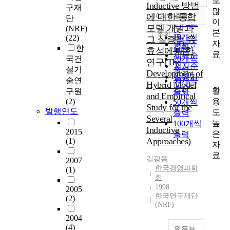
로
정확도
Inductive 방법
구재
많
순
에 대한 통합
10개씩 출력
단
내림차순
이
인기도
모델 개발과
(NRF)
본
순
조회
10개씩
(22)
그 실증적 유
자
연도순
한
출력
효성에 대한
료
제목순
국건
20개씩
연구(The
저자순
설기
출력
Development of
발행기
술연
30개씩
Hybrid Model
관순
활
구원
출력
and Empirical
용
(2)
50개씩
Study for the
발행연도
도
출력
Several
높
100개씩
Inductive
2015
은
출력
Approaches)
(1)
자
료
김광용
2007
한국경영과학
(1)
회
1998
2005
한국연구재단
(2)
(NRF)
2004
(4)
원문보