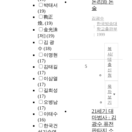
논리와 논
박태서
술
(19)
鞫正
김광수
煥,
(19)
한국방송대
학교출판부
金光洙
1999
[저]
(19)
김 광
수
(18)
복
사/
이명현
대
(17)
출
5
김태길
신
(17)
청
이삼열
(17)
목
길희성
차
(17)
보
오병남
기
(17)
21세기 대
이태수
마법사 : 김
(16)
광수 퓨전
한국건
판타지 소
설기술연