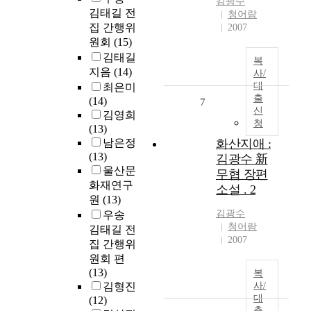
김광수
김태길 전
청어람
집 간행위
2007
원회
(15)
김태길
복
지음
(14)
사/
대
최은미
출
(14)
7
신
김영희
청
(13)
남은정
화산지애 :
(13)
김광수 新
울산문
무협 장편
화재연구
소설 . 2
원
(13)
김광수
우송
청어람
김태길 전
2007
집 간행위
원회 편
(13)
복
김형진
사/
대
(12)
출