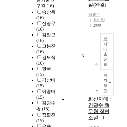
설(완결)
구원
(16)
송상용
김광수
(16)
청어람
신영무
2008
(16)
김형근
복
(16)
사/
고봉진
대
(16)
출
6
김도식
신
(16)
청
한국
(15)
목
김상배
차
(15)
보
기
이종대
(15)
화산지애 :
김광수
김광수 新
著
(15)
무협 장편
집필진
소설 . 1
(15)
우송