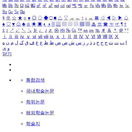
㎒
㎓
㎔
Ω
㏀
㏁
㎊
㎋
㎌
㏖
㏅
㎭
㎮
㎯
㏛
㎩
㎪
㎫
㎬
㏝
㏐
㏓
㏃
㏉
㏜
㏆
§
※
☆
★
○
●
◎
◇
◆
□
■
△
▽
→
←
↑
↓
↔
〓
◁
◀
▷
▶
♤
♠
♡
♥
♧
♣
⊙
◈
▣
◐
◑
▒
▤
▥
▨
▧
▦
▩
♨
☏
☎
☜
☞
¶
†
‡
↕
↗
↙
↖
↘
♭
♩
♪
♬
㉿
㈜
№
㏇
™
㏂
㏘
℡
＃
＆
＊
＠
ª
º
ⅰ
ⅱ
ⅲ
ⅳ
ⅴ
ⅵ
ⅶ
ⅷ
ⅸ
ⅹ
Ⅰ
Ⅱ
Ⅲ
Ⅳ
Ⅴ
Ⅵ
Ⅶ
Ⅷ
Ⅸ
Ⅹ
ا
ب
ت
ث
ج
ح
خ
د
ذ
ر
ز
س
ش
ص
ض
ط
ظ
ع
غ
ف
ق
ک
ل
م
ن
ه
و
ی
닫기
통합검색
국내학술논문
학위논문
해외학술논문
학술지