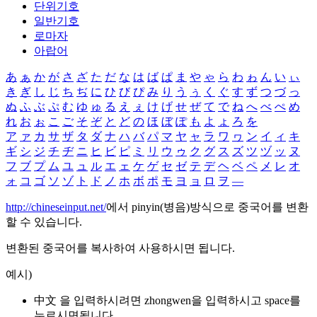
단위기호
일반기호
로마자
아랍어
あ
ぁ
か
が
さ
ざ
た
だ
な
は
ば
ぱ
ま
や
ゃ
ら
わ
ゎ
ん
い
ぃ
き
ぎ
し
じ
ち
ぢ
に
ひ
び
ぴ
み
り
う
ぅ
く
ぐ
す
ず
つ
づ
っ
ぬ
ふ
ぶ
ぷ
む
ゆ
ゅ
る
え
ぇ
け
げ
せ
ぜ
て
で
ね
へ
べ
ぺ
め
れ
お
ぉ
こ
ご
そ
ぞ
と
ど
の
ほ
ぼ
ぽ
も
よ
ょ
ろ
を
ア
ァ
カ
サ
ザ
タ
ダ
ナ
ハ
バ
パ
マ
ヤ
ャ
ラ
ワ
ヮ
ン
イ
ィ
キ
ギ
シ
ジ
チ
ヂ
ニ
ヒ
ビ
ピ
ミ
リ
ウ
ゥ
ク
グ
ス
ズ
ツ
ヅ
ッ
ヌ
フ
ブ
プ
ム
ユ
ュ
ル
エ
ェ
ケ
ゲ
セ
ゼ
テ
デ
ヘ
ベ
ペ
メ
レ
オ
ォ
コ
ゴ
ソ
ゾ
ト
ド
ノ
ホ
ボ
ポ
モ
ヨ
ョ
ロ
ヲ
―
http://chineseinput.net/
에서 pinyin(병음)방식으로 중국어를 변환
할 수 있습니다.
변환된 중국어를 복사하여 사용하시면 됩니다.
예시)
中文 을 입력하시려면
zhongwen
을 입력하시고 space를
누르시면됩니다.