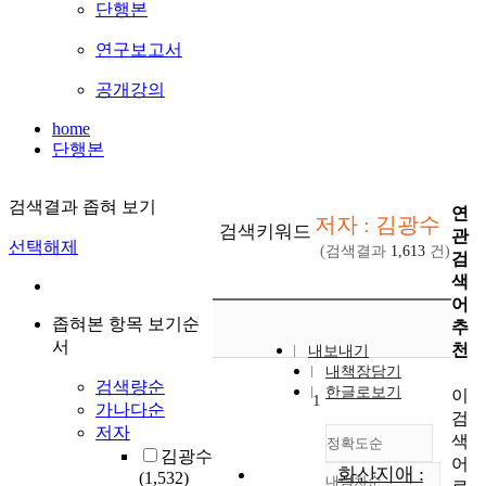
단행본
연구보고서
공개강의
home
단행본
검색결과 좁혀 보기
연
저자 : 김광수
검색키워드
관
선택해제
(검색결과
1,613
건)
검
색
어
좁혀본 항목 보기순
추
서
천
내보내기
내책장담기
검색량순
한글로보기
이
1
가나다순
검
저자
색
정확도순
김광수
어
화산지애 :
(1,532)
내림차순