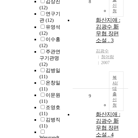
김상진
8
신
(12)
청
연구기
화산지애 :
관
(12)
김광수 新
유영석
(12)
무협 장편
이수홍
소설 . 3
(12)
김광수
주관연
청어람
구기관명
2007
(12)
김병일
(11)
복
온창일
사/
(11)
대
출
이문원
9
신
(11)
청
조영호
(11)
화산지애 :
김병직
김광수 新
(11)
무협 장편
소설 . 4
Weygandt,