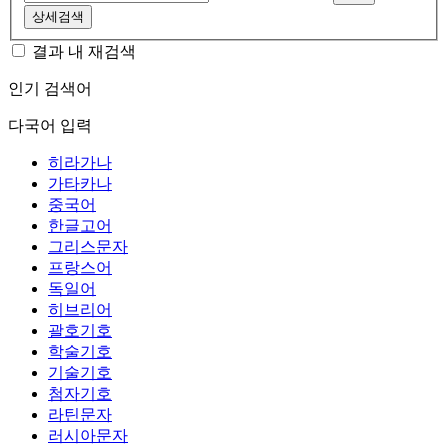
상세검색
결과 내 재검색
인기 검색어
다국어 입력
히라가나
가타카나
중국어
한글고어
그리스문자
프랑스어
독일어
히브리어
괄호기호
학술기호
기술기호
첨자기호
라틴문자
러시아문자