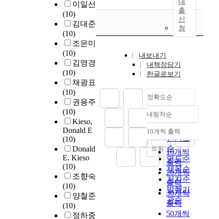
대
이일선
출
(10)
신
김대준
청
(10)
조은미
(10)
내보내기
김영경
내책장담기
(10)
한글로보기
채광표
(10)
정확도순
권용주
(10)
내림차순
정확도
Kieso,
순
Donald E
10개씩 출력
내림차순
인기도
(10)
순
조회
Donald
10개씩
E. Kieso
연도순
출력
(10)
제목순
20개씩
조향숙
저자순
출력
(10)
발행기
30개씩
양철준
관순
출력
(10)
50개씩
정하중