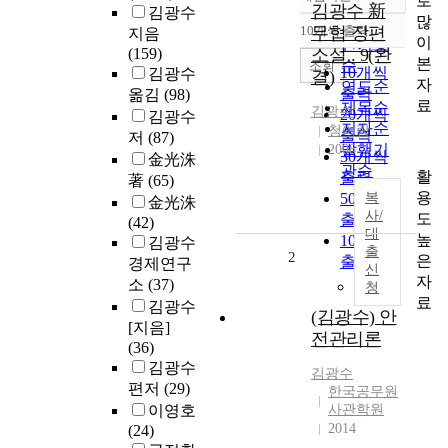
로
정확도
김광수 新
김광수
많
순
10개씩 출력
무협 장편
지음
내림차순
이
인기도
(159)
소설 . 9(완
본
순
조회
10개씩
김광수
결)
자
연도순
출력
옮김
(98)
료
제목순
김광수
20개씩
김광수
저자순
청어람
출력
저
(87)
발행기
2008
30개씩
金光洙
관순
활
출력
著
(65)
용
50개씩
복
金光洙
사/
도
출력
(42)
대
높
100개씩
김광수
출
2
은
출력
경제연구
신
자
소
(37)
청
료
김광수
(김광수) 안
[지음]
전관리론
(36)
김광수
김광수
편저
(29)
한국공무원
이영호
사관학원
2014
(24)