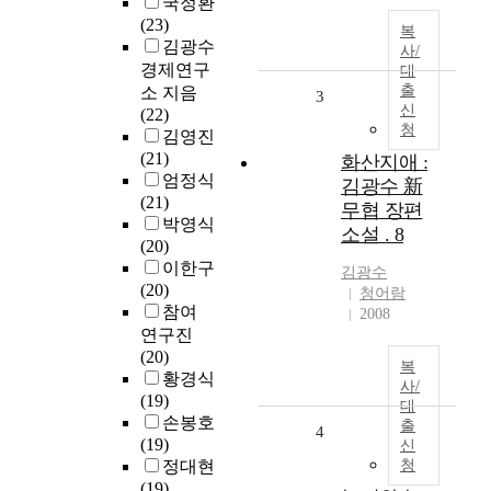
국정환
(23)
복
김광수
사/
경제연구
대
출
소 지음
3
신
(22)
청
김영진
(21)
화산지애 :
엄정식
김광수 新
(21)
무협 장편
박영식
소설 . 8
(20)
이한구
김광수
(20)
청어람
참여
2008
연구진
(20)
복
황경식
사/
(19)
대
손봉호
출
4
(19)
신
정대현
청
(19)