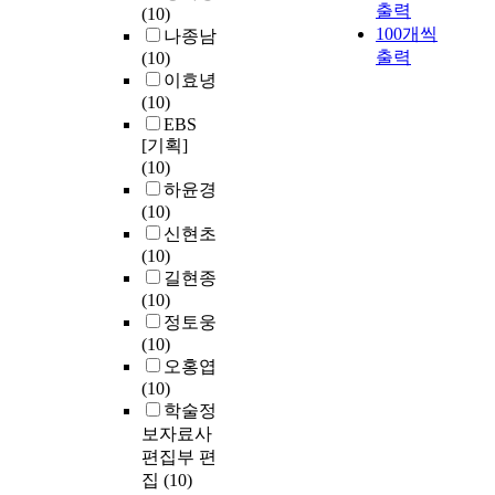
출력
(10)
100개씩
나종남
출력
(10)
이효녕
(10)
EBS
[기획]
(10)
하윤경
(10)
신현초
(10)
길현종
(10)
정토웅
(10)
오홍엽
(10)
학술정
보자료사
편집부 편
집
(10)