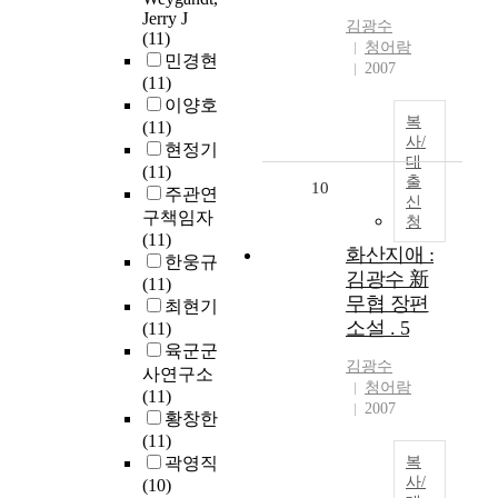
Jerry J
김광수
(11)
청어람
민경현
2007
(11)
이양호
복
(11)
사/
현정기
대
(11)
출
10
주관연
신
구책임자
청
(11)
화산지애 :
한웅규
김광수 新
(11)
무협 장편
최현기
소설 . 5
(11)
육군군
김광수
사연구소
청어람
(11)
2007
황창한
(11)
곽영직
복
사/
(10)