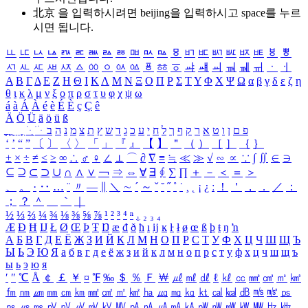
北京 을 입력하시려면
beijing
을 입력하시고 space를 누르
시면 됩니다.
ㅥ
ㅦ
ㅧ
ㅨ
ㅩ
ㅪ
ㅫ
ㅬ
ㅭ
ㅮ
ㅯ
ㅰ
ㅱ
ㅲ
ㅳ
ㅴ
ㅵ
ㅶ
ㅷ
ㅸ
ㅹ
ㅺ
ㅻ
ㅼ
ㅽ
ㅾ
ㅿ
ㆀ
ㆁ
ㆂ
ㆃ
ㆄ
ㆅ
ㆆ
ㆇ
ㆈ
ㆉ
ㆊ
ㆋ
ㆌ
ㆍ
ㆎ
Α
Β
Γ
Δ
Ε
Ζ
Η
Θ
Ι
Κ
Λ
Μ
Ν
Ξ
Ο
Π
Ρ
Σ
Τ
Υ
Φ
Χ
Ψ
Ω
α
β
γ
δ
ε
ζ
η
θ
ι
κ
λ
μ
ν
ξ
ο
π
ρ
σ
τ
υ
φ
χ
ψ
ω
á
à
Á
À
é
è
É
È
ç
Ç
ê
Ä
Ö
Ü
ä
ö
ü
ß
ְ
ֳ
ֲ
ֱ
ָ
ַ
ֵ
ֶ
ִ
ֹ
ּ
ֻ
ׂ
ׁ
ּ
ב
ה
נ
מ
צ
ת
ץ
ש
ד
ג
כ
ע
י
ח
ל
ך
ף
ק
ר
א
ט
ו
ן
ם
פ
‘
’
“
”
〔
〕
〈
〉
「
」
『
』
【
】
＂
（
）
［
］
｛
｝
±
×
÷
≠
≤
≥
∞
∴
♂
♀
∠
⊥
⌒
∂
∇
≡
≒
≪
≫
√
∽
∝
∵
∫
∬
∈
∋
⊆
⊇
⊂
⊃
∪
∩
∧
∨
￢
⇒
⇔
∀
∃
∮
∑
∏
＋
－
＜
＝
＞
、
。
·
‥
…
¨
〃
―
∥
＼
∼
´
～
ˇ
˘
˝
˚
˙
¸
˛
¡
¿
ː
！
＇
，
．
／
：
；
？
＾
＿
｀
｜
½
⅓
⅔
¼
¾
⅛
⅜
⅝
⅞
¹
²
³
⁴
ⁿ
₁
₂
₃
₄
Æ
Ð
Ħ
Ĳ
Ł
Ø
Œ
Þ
Ŧ
Ŋ
æ
đ
ð
ħ
ı
ĳ
ĸ
ŀ
ł
ø
œ
ß
þ
ŧ
ŋ
ŉ
А
Б
В
Г
Д
Е
Ё
Ж
З
И
Й
К
Л
М
Н
О
П
Р
С
Т
У
Ф
Х
Ц
Ч
Ш
Щ
Ъ
Ы
Ь
Э
Ю
Я
а
б
в
г
д
е
ё
ж
з
и
й
к
л
м
н
о
п
р
с
т
у
ф
х
ц
ч
ш
щ
ъ
ы
ь
э
ю
я
′
″
℃
Å
￠
￡
￥
¤
℉
‰
＄
％
Ｆ
￦
㎕
㎖
㎗
ℓ
㎘
㏄
㎣
㎤
㎥
㎦
㎙
㎚
㎛
㎜
㎝
㎞
㎟
㎠
㎡
㎢
㏊
㎍
㎎
㎏
㏏
㎈
㎉
㏈
㎧
㎨
㎰
㎱
㎲
㎳
㎴
㎵
㎶
㎷
㎸
㎹
㎀
㎁
㎂
㎃
㎄
㎺
㎻
㎽
㎾
㎿
㎐
㎑