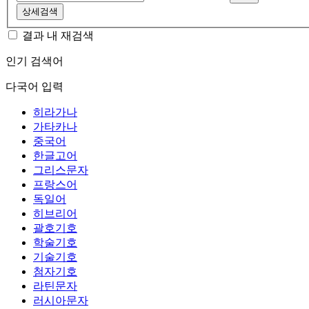
상세검색
결과 내 재검색
인기 검색어
다국어 입력
히라가나
가타카나
중국어
한글고어
그리스문자
프랑스어
독일어
히브리어
괄호기호
학술기호
기술기호
첨자기호
라틴문자
러시아문자