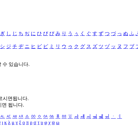
ぎ
し
じ
ち
ぢ
に
ひ
び
ぴ
み
り
う
ぅ
く
ぐ
す
ず
つ
づ
っ
ぬ
ふ
シ
ジ
チ
ヂ
ニ
ヒ
ビ
ピ
ミ
リ
ウ
ゥ
ク
グ
ス
ズ
ツ
ヅ
ッ
ヌ
フ
ブ
할 수 있습니다.
누르시면됩니다.
시면 됩니다.
ㅻ
ㅼ
ㅽ
ㅾ
ㅿ
ㆀ
ㆁ
ㆂ
ㆃ
ㆄ
ㆅ
ㆆ
ㆇ
ㆈ
ㆉ
ㆊ
ㆋ
ㆌ
ㆍ
ㆎ
θ
ι
κ
λ
μ
ν
ξ
ο
π
ρ
σ
τ
υ
φ
χ
ψ
ω