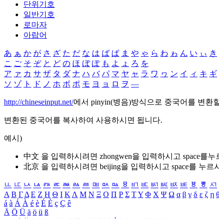
단위기호
일반기호
로마자
아랍어
あ
ぁ
か
が
さ
ざ
た
だ
な
は
ば
ぱ
ま
や
ゃ
ら
わ
ゎ
ん
い
ぃ
き
こ
ご
そ
ぞ
と
ど
の
ほ
ぼ
ぽ
も
よ
ょ
ろ
を
ア
ァ
カ
サ
ザ
タ
ダ
ナ
ハ
バ
パ
マ
ヤ
ャ
ラ
ワ
ヮ
ン
イ
ィ
キ
ギ
ソ
ゾ
ト
ド
ノ
ホ
ボ
ポ
モ
ヨ
ョ
ロ
ヲ
―
http://chineseinput.net/
에서 pinyin(병음)방식으로 중국어를 변환
변환된 중국어를 복사하여 사용하시면 됩니다.
예시)
中文 을 입력하시려면
zhongwen
을 입력하시고 space를
北京 을 입력하시려면
beijing
을 입력하시고 space를 누르
ㅥ
ㅦ
ㅧ
ㅨ
ㅩ
ㅪ
ㅫ
ㅬ
ㅭ
ㅮ
ㅯ
ㅰ
ㅱ
ㅲ
ㅳ
ㅴ
ㅵ
ㅶ
ㅷ
ㅸ
ㅹ
ㅺ
Α
Β
Γ
Δ
Ε
Ζ
Η
Θ
Ι
Κ
Λ
Μ
Ν
Ξ
Ο
Π
Ρ
Σ
Τ
Υ
Φ
Χ
Ψ
Ω
α
β
γ
δ
ε
ζ
η
á
à
Á
À
é
è
É
È
ç
Ç
ê
Ä
Ö
Ü
ä
ö
ü
ß