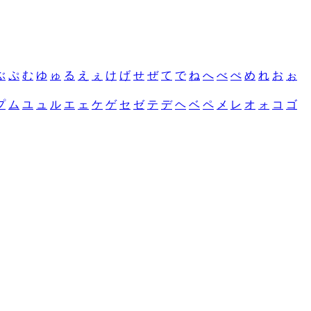
ぶ
ぷ
む
ゆ
ゅ
る
え
ぇ
け
げ
せ
ぜ
て
で
ね
へ
べ
ぺ
め
れ
お
ぉ
プ
ム
ユ
ュ
ル
エ
ェ
ケ
ゲ
セ
ゼ
テ
デ
ヘ
ベ
ペ
メ
レ
オ
ォ
コ
ゴ