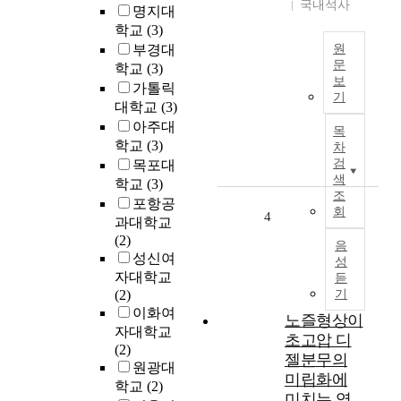
국내석사
명지대
m
기
학교
(3)
o
억
부경대
원
t
의
문
학교
(3)
o
회
보
가톨릭
r
화
본
기
s
적
연
대학교
(3)
d
표
구
아주대
목
e
현
는
학교
(3)
차
p
에
초
검
목포대
e
관
임
색
학교
(3)
n
한
교
조
포항공
회
d
연
사
4
과대학교
s
구
의
(2)
음
m
이
낮
성신여
성
a
다
은
자대학교
듣
i
.
교
(2)
기
n
연
직
이화여
노즐형상이
l
구
수
자대학교
초고압 디
y
의
행
(2)
u
배
능
젤분무의
원광대
p
경
력
미립화에
학교
(2)
o
은
및
미치는 영