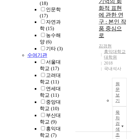
기억의 회
(18)
s
화적 표현
인문학
t
에 관한 연
(17)
r
구 : 본인 작
자연과
a
품 중심으
학
(15)
t
로
농수해
e
양
(6)
g
김경현
y
기타
(3)
홍익대학교
o
수여기관
대학원
f
서울대
2018
s
학교
(17)
국내석사
p
고려대
e
학교
(11)
원
e
연세대
문
d
학교
(11)
보
c
본
기
중앙대
o
논
학교
(10)
n
문
목
부산대
t
은
차
학교
(9)
r
주
검
홍익대
o
체
색
l
의
학교
(7)
조