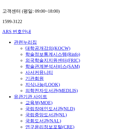
s
n
W
0
와
i
책
,
A
t
t
h
e
재
고객센터 (평일: 09:00~18:00)
n
자
교
l
s
s
o
l
난
g
는
사
e
.
o
a
e
1599-3122
,
l
그
간
k
H
f
m
m
재
e
특
집
s
o
ARS 번호안내
f
I
e
난
-
유
단
a
w
i
?
n
과
p
의
학
n
e
관련누리집
r
”
t
문
h
관
습
d
v
대학공개강의(KOCW)
s
가
a
화
a
찰
및
r
e
학술정보통계시스템(Rinfo)
t
보
r
예
s
력
협
R
r
외국학술지지원센터(FRIC)
g
여
y
술
e
을
력
o
,
학술관계분석서비스(SAM)
r
주
s
,
i
발
으
d
m
a
사서커뮤니티
듯
c
기
n
휘
로
c
o
d
기관회원
이
h
업
d
하
구
h
s
e
지식나눔(LOOK)
본
o
가
u
여
분
e
t
a
인
o
의학전자도서관(MEDLIS)
정
c
군
하
n
o
n
의
l
유관기관 사이트
신
t
중
였
k
f
d
작
t
과
교육부(MOE)
i
들
으
o
t
s
품
e
예
국립장애인도서관(NLD)
o
의
며
,
h
e
세
a
술
국립중앙도서관(NL)
n
삶
,
t
e
c
계
c
기
m
과
초
국회도서관(NAL)
h
a
o
는
h
업
o
스
임
e
연구윤리정보포털(CRE)
l