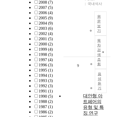
f
질
s
2008
(7)
o
대
개
국내석사
e
에
t
2007
(5)
n
인
발
l
다
u
2006
(4)
t
들
원
e
원
가
d
2005
(9)
h
은
의
문
m
가
y
2004
(9)
e
자
「
보
e
고
w
사
2003
(6)
s
아
학
기
n
자
a
회
2002
(4)
e
의
교
t
하
s
적
2001
(5)
t
진
교
목
a
였
t
재
2000
(2)
e
정
육
차
r
으
o
난
1999
(4)
c
성
실
검
y
며
e
에
1998
(5)
색
h
을
태
a
이
x
속
1997
(4)
조
n
찾
및
n
를
a
회
하
1996
(3)
i
기
수
9
d
통
m
는
1995
(1)
q
위
준
m
음
해
i
코
1994
(1)
u
해
분
성
i
자
n
로
1993
(3)
e
억
석
듣
d
신
e
나
1992
(3)
s
압
」
기
d
들
t
1
1991
(1)
e
된
의
l
대안형 아
의
h
9
1990
(5)
m
현
2
e
초
e
트페어의
의
1988
(2)
p
실
0
s
월
e
등
1987
(1)
유형 및 특
l
에
1
c
성
f
장
1986
(2)
o
서
2
징 연구
h
을
f
은