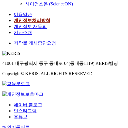
n
자
e
가
t
펙
교
r
사이언스온 (ScienceON)
t
d
아
r
정
o
터
사
e
e
g
를
s
신
이용약관
r
클
의
p
r
r
비
c
,
s
로
교
개인정보처리방침
r
n
a
롯
o
재
a
가
수
e
개인정보 재동의
a
d
해
n
난
r
득
효
s
기관소개
t
e
존
s
과
e
찬
능
e
i
f
재
i
기
저작물 게시중단요청
a
도
감
n
v
r
하
s
업
l
시
문
t
e
o
는
t
가
w
의
항
a
a
m
이
i
정
a
모
은
t
r
41061 대구광역시 동구 동내로 64(동내동1119) KERIS빌딩
t
세
n
신
y
습
조
i
t
h
상
g
에
s
을
사
v
f
Copyright© KERIS. ALL RIGHTS RESERVED
r
에
o
대
s
관
자
e
a
e
대
f
한
m
조
료
a
i
e
한
6
문
a
한
에
r
r
s
끊
0
헌
l
다
서
t
s
c
임
f
연
l
.
관
i
d
h
없
r
네이버 블로그
구
a
련
s
o
o
는
o
인스타그램
를
n
연
문
t
n
o
물
m
진
유튜브
d
구
항
o
o
l
음
E
행
a
자
을
f
t
i
해외이동버튼
에
d
하