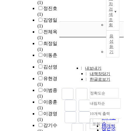
되
o
러
d
제
문
s
(1)
e
차
f
었
n
리
,
공
항
t
정진호
d
검
f
다
t
스
t
하
은
h
(1)
o
색
e
.
h
트
o
며
교
e
김영일
조
n
c
때
e
는
회
t
현
장
s
(1)
e
t
문
i
코
h
실
의
i
전체옥
a
i
에
m
로
음
e
에
수
s
(1)
f
o
예
p
성
나
m
서
업
a
최정일
t
n
듣
술
r
1
a
의
지
t
(1)
e
기
a
에
o
9
i
삶
도
t
이동춘
r
t
있
v
장
n
을
성
e
(1)
a
e
어
e
기
o
지
1
m
김선영
n
내보내기
a
인
m
화
r
속
2
p
(1)
o
내책장담기
t
간
e
에
a
해
문
t
유현경
t
한글로보기
t
은
n
사
u
나
항
t
(1)
h
i
필
t
회
x
갈
,
o
이범종
e
t
정확도순
수
o
적
i
긍
교
s
(1)
r
u
불
f
거
l
정
사
t
이종훈
d
내림차순
d
정확도
가
t
리
i
적
학
u
(1)
u
e
순
결
e
두
a
인
습
d
이경영
10개씩 출력
e
내림차순
s
한
a
인기도
기
r
에
공
y
(1)
t
o
존
c
순
로
조회
y
너
동
t
강기수
o
10개씩
n
재
h
인
연도순
w
지
체
h