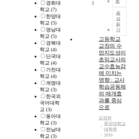
회
o
내
경희대
3
f
적
학교
(7)
음
s
감
한양대
성
i
정
학교
(5)
듣
n
의
영남대
기
g
발
학교
(5)
고등학교
l
산
경북대
교장의 수
e
을
학교
(4)
-
일
업지도성이
단국대
p
으
초임교사의
학교
(4)
h
키
교수효능감
가천대
a
는
에 미치는
학교
(4)
s
사
영향 : 교사
e
진
계명대
학습공동체
i
읽
학교
(3)
의 매개효
n
기
한국외
과를 중심
d
를
국어대학
으로
u
통
교
(3)
c
해
동아대
김경현
t
재
학교
(3)
중앙대학교
i
구
전남대
대학원
o
성
2016
학교
(3)
n
된