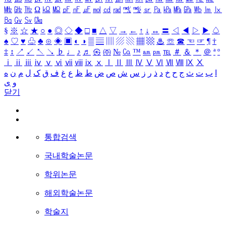
㎒
㎓
㎔
Ω
㏀
㏁
㎊
㎋
㎌
㏖
㏅
㎭
㎮
㎯
㏛
㎩
㎪
㎫
㎬
㏝
㏐
㏓
㏃
㏉
㏜
㏆
§
※
☆
★
○
●
◎
◇
◆
□
■
△
▽
→
←
↑
↓
↔
〓
◁
◀
▷
▶
♤
♠
♡
♥
♧
♣
⊙
◈
▣
◐
◑
▒
▤
▥
▨
▧
▦
▩
♨
☏
☎
☜
☞
¶
†
‡
↕
↗
↙
↖
↘
♭
♩
♪
♬
㉿
㈜
№
㏇
™
㏂
㏘
℡
＃
＆
＊
＠
ª
º
ⅰ
ⅱ
ⅲ
ⅳ
ⅴ
ⅵ
ⅶ
ⅷ
ⅸ
ⅹ
Ⅰ
Ⅱ
Ⅲ
Ⅳ
Ⅴ
Ⅵ
Ⅶ
Ⅷ
Ⅸ
Ⅹ
ه
ن
م
ل
ک
ق
ف
غ
ع
ظ
ط
ض
ص
ش
س
ز
ر
ذ
د
خ
ح
ج
ث
ت
ب
ا
ی
و
닫기
통합검색
국내학술논문
학위논문
해외학술논문
학술지