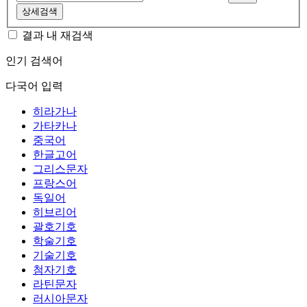
상세검색
결과 내 재검색
인기 검색어
다국어 입력
히라가나
가타카나
중국어
한글고어
그리스문자
프랑스어
독일어
히브리어
괄호기호
학술기호
기술기호
첨자기호
라틴문자
러시아문자