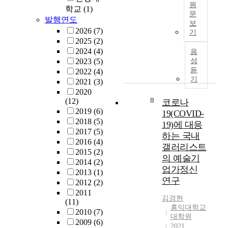
원
a
은
학교
(1)
s
표
를
문
s
우
발행연도
e
현
탐
보
t
주
T
v
기
색
2026
(7)
기
o
만
h
e
법
해
2025
(2)
e
물
e
r
을
보
2024
(4)
음
x
을
m
a
모
고
2023
(5)
성
a
대
a
듣
l
색
자
2022
(4)
m
상
i
기
t
하
수
2021
(3)
i
으
n
e
는
행
2020
n
로
p
8
(12)
c
것
되
코로나
e
하
u
2019
(6)
h
을
었
19(COVID-
t
여
r
2018
(5)
n
연
다
19)에 대응
h
그
p
2017
(5)
i
구
.
하는 국내
e
것
o
2016
(4)
q
과
갤러리스트
e
을
s
2015
(2)
u
제
이
의 예술기
f
모
e
2014
(2)
e
로
를
f
업가정신
방
o
2013
(1)
s
삼
위
e
연구
함
f
2012
(2)
.
았
해
c
으
t
2011
S
다
한
김경현
t
로
h
(11)
o
.
국
홍익대학교
s
써
i
2010
(7)
m
교
대학원
o
본
s
2009
(6)
e
현
육
2021