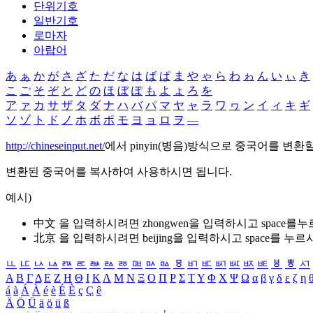
단위기호
일반기호
로마자
아랍어
あ
ぁ
か
が
さ
ざ
た
だ
な
は
ば
ぱ
ま
や
ゃ
ら
わ
ゎ
ん
い
ぃ
き
こ
ご
そ
ぞ
と
ど
の
ほ
ぼ
ぽ
も
よ
ょ
ろ
を
ア
ァ
カ
サ
ザ
タ
ダ
ナ
ハ
バ
パ
マ
ヤ
ャ
ラ
ワ
ヮ
ン
イ
ィ
キ
ギ
ソ
ゾ
ト
ド
ノ
ホ
ボ
ポ
モ
ヨ
ョ
ロ
ヲ
―
http://chineseinput.net/
에서 pinyin(병음)방식으로 중국어를 변환
변환된 중국어를 복사하여 사용하시면 됩니다.
예시)
中文 을 입력하시려면
zhongwen
을 입력하시고 space를
北京 을 입력하시려면
beijing
을 입력하시고 space를 누르
ㅥ
ㅦ
ㅧ
ㅨ
ㅩ
ㅪ
ㅫ
ㅬ
ㅭ
ㅮ
ㅯ
ㅰ
ㅱ
ㅲ
ㅳ
ㅴ
ㅵ
ㅶ
ㅷ
ㅸ
ㅹ
ㅺ
Α
Β
Γ
Δ
Ε
Ζ
Η
Θ
Ι
Κ
Λ
Μ
Ν
Ξ
Ο
Π
Ρ
Σ
Τ
Υ
Φ
Χ
Ψ
Ω
α
β
γ
δ
ε
ζ
η
á
à
Á
À
é
è
É
È
ç
Ç
ê
Ä
Ö
Ü
ä
ö
ü
ß