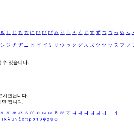
ぎ
し
じ
ち
ぢ
に
ひ
び
ぴ
み
り
う
ぅ
く
ぐ
す
ず
つ
づ
っ
ぬ
ふ
シ
ジ
チ
ヂ
ニ
ヒ
ビ
ピ
ミ
リ
ウ
ゥ
ク
グ
ス
ズ
ツ
ヅ
ッ
ヌ
フ
ブ
할 수 있습니다.
누르시면됩니다.
시면 됩니다.
ㅻ
ㅼ
ㅽ
ㅾ
ㅿ
ㆀ
ㆁ
ㆂ
ㆃ
ㆄ
ㆅ
ㆆ
ㆇ
ㆈ
ㆉ
ㆊ
ㆋ
ㆌ
ㆍ
ㆎ
θ
ι
κ
λ
μ
ν
ξ
ο
π
ρ
σ
τ
υ
φ
χ
ψ
ω