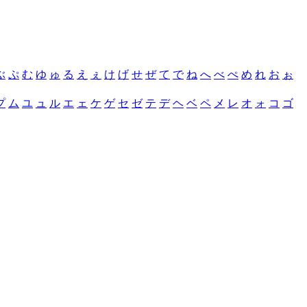
ぶ
ぷ
む
ゆ
ゅ
る
え
ぇ
け
げ
せ
ぜ
て
で
ね
へ
べ
ぺ
め
れ
お
ぉ
プ
ム
ユ
ュ
ル
エ
ェ
ケ
ゲ
セ
ゼ
テ
デ
ヘ
ベ
ペ
メ
レ
オ
ォ
コ
ゴ