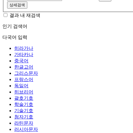
상세검색
결과 내 재검색
인기 검색어
다국어 입력
히라가나
가타카나
중국어
한글고어
그리스문자
프랑스어
독일어
히브리어
괄호기호
학술기호
기술기호
첨자기호
라틴문자
러시아문자