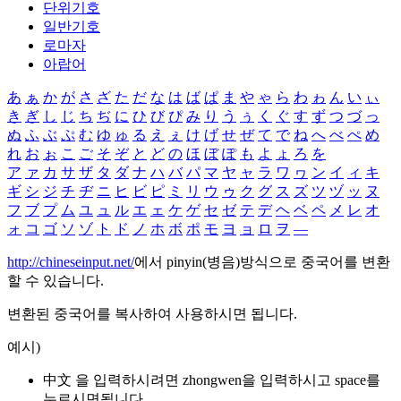
단위기호
일반기호
로마자
아랍어
あ
ぁ
か
が
さ
ざ
た
だ
な
は
ば
ぱ
ま
や
ゃ
ら
わ
ゎ
ん
い
ぃ
き
ぎ
し
じ
ち
ぢ
に
ひ
び
ぴ
み
り
う
ぅ
く
ぐ
す
ず
つ
づ
っ
ぬ
ふ
ぶ
ぷ
む
ゆ
ゅ
る
え
ぇ
け
げ
せ
ぜ
て
で
ね
へ
べ
ぺ
め
れ
お
ぉ
こ
ご
そ
ぞ
と
ど
の
ほ
ぼ
ぽ
も
よ
ょ
ろ
を
ア
ァ
カ
サ
ザ
タ
ダ
ナ
ハ
バ
パ
マ
ヤ
ャ
ラ
ワ
ヮ
ン
イ
ィ
キ
ギ
シ
ジ
チ
ヂ
ニ
ヒ
ビ
ピ
ミ
リ
ウ
ゥ
ク
グ
ス
ズ
ツ
ヅ
ッ
ヌ
フ
ブ
プ
ム
ユ
ュ
ル
エ
ェ
ケ
ゲ
セ
ゼ
テ
デ
ヘ
ベ
ペ
メ
レ
オ
ォ
コ
ゴ
ソ
ゾ
ト
ド
ノ
ホ
ボ
ポ
モ
ヨ
ョ
ロ
ヲ
―
http://chineseinput.net/
에서 pinyin(병음)방식으로 중국어를 변환
할 수 있습니다.
변환된 중국어를 복사하여 사용하시면 됩니다.
예시)
中文 을 입력하시려면
zhongwen
을 입력하시고 space를
누르시면됩니다.