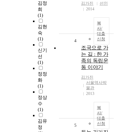
김정
김가진
선인
희
2014
(1)
복
김현
사/
숙
대출
(1)
신청
4
조국으로 가
신기
는 길 : 한 가
선
족의 독립운
(1)
동 이야기
정정
김가진
화
서울역사박
(1)
물관
2013
정상
수
복
(1)
사/
대출
김유
신청
5
정