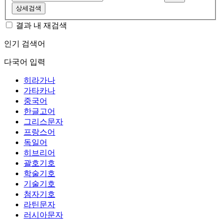
상세검색
결과 내 재검색
인기 검색어
다국어 입력
히라가나
가타카나
중국어
한글고어
그리스문자
프랑스어
독일어
히브리어
괄호기호
학술기호
기술기호
첨자기호
라틴문자
러시아문자