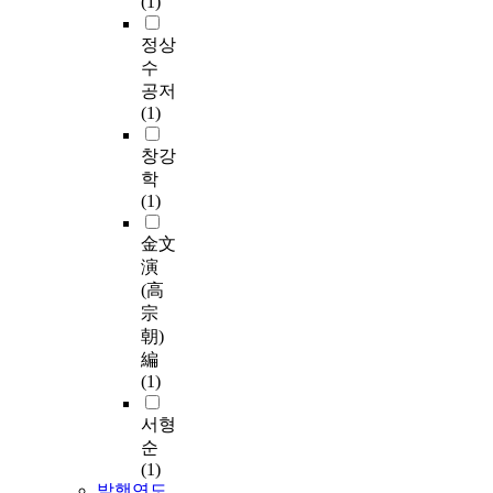
(1)
정상
수
공저
(1)
창강
학
(1)
金文
演
(高
宗
朝)
編
(1)
서형
순
(1)
발행연도