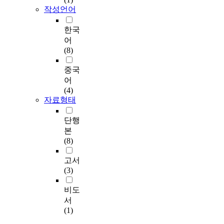
작성언어
한국
어
(8)
중국
어
(4)
자료형태
단행
본
(8)
고서
(3)
비도
서
(1)