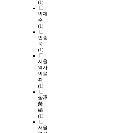
(1)
박제
순
(1)
민종
묵
(1)
서울
역사
박물
관
(1)
金澤
榮
編
(1)
서울