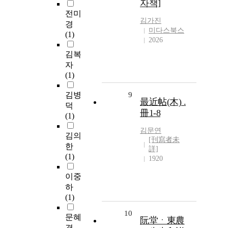
자책]
전미
김가진
경
미다스북스
(1)
2026
김복
자
(1)
김병
9
最近帖(木) .
덕
冊1-8
(1)
김문연
김의
[刊寫者未
한
詳]
(1)
1920
이중
하
(1)
10
문혜
阮堂ㆍ東農
경