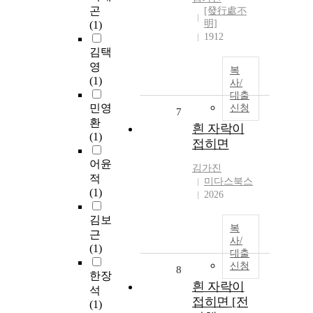
곤
[發行處不
明]
(1)
1912
김택
영
복
(1)
사/
대출
민영
신청
7
환
흰 자락이
(1)
접히면
어윤
김가진
적
미다스북스
(1)
2026
김보
복
근
사/
(1)
대출
신청
8
한장
흰 자락이
석
접히면 [전
(1)