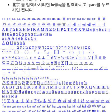
北京 을 입력하시려면
beijing
을 입력하시고 space를 누르
시면 됩니다.
ㅥ
ㅦ
ㅧ
ㅨ
ㅩ
ㅪ
ㅫ
ㅬ
ㅭ
ㅮ
ㅯ
ㅰ
ㅱ
ㅲ
ㅳ
ㅴ
ㅵ
ㅶ
ㅷ
ㅸ
ㅹ
ㅺ
ㅻ
ㅼ
ㅽ
ㅾ
ㅿ
ㆀ
ㆁ
ㆂ
ㆃ
ㆄ
ㆅ
ㆆ
ㆇ
ㆈ
ㆉ
ㆊ
ㆋ
ㆌ
ㆍ
ㆎ
Α
Β
Γ
Δ
Ε
Ζ
Η
Θ
Ι
Κ
Λ
Μ
Ν
Ξ
Ο
Π
Ρ
Σ
Τ
Υ
Φ
Χ
Ψ
Ω
α
β
γ
δ
ε
ζ
η
θ
ι
κ
λ
μ
ν
ξ
ο
π
ρ
σ
τ
υ
φ
χ
ψ
ω
á
à
Á
À
é
è
É
È
ç
Ç
ê
Ä
Ö
Ü
ä
ö
ü
ß
ְ
ֳ
ֲ
ֱ
ָ
ַ
ֵ
ֶ
ִ
ֹ
ּ
ֻ
ׂ
ׁ
ּ
ב
ה
נ
מ
צ
ת
ץ
ש
ד
ג
כ
ע
י
ח
ל
ך
ף
ק
ר
א
ט
ו
ן
ם
פ
‘
’
“
”
〔
〕
〈
〉
「
」
『
』
【
】
＂
（
）
［
］
｛
｝
±
×
÷
≠
≤
≥
∞
∴
♂
♀
∠
⊥
⌒
∂
∇
≡
≒
≪
≫
√
∽
∝
∵
∫
∬
∈
∋
⊆
⊇
⊂
⊃
∪
∩
∧
∨
￢
⇒
⇔
∀
∃
∮
∑
∏
＋
－
＜
＝
＞
、
。
·
‥
…
¨
〃
―
∥
＼
∼
´
～
ˇ
˘
˝
˚
˙
¸
˛
¡
¿
ː
！
＇
，
．
／
：
；
？
＾
＿
｀
｜
½
⅓
⅔
¼
¾
⅛
⅜
⅝
⅞
¹
²
³
⁴
ⁿ
₁
₂
₃
₄
Æ
Ð
Ħ
Ĳ
Ł
Ø
Œ
Þ
Ŧ
Ŋ
æ
đ
ð
ħ
ı
ĳ
ĸ
ŀ
ł
ø
œ
ß
þ
ŧ
ŋ
ŉ
А
Б
В
Г
Д
Е
Ё
Ж
З
И
Й
К
Л
М
Н
О
П
Р
С
Т
У
Ф
Х
Ц
Ч
Ш
Щ
Ъ
Ы
Ь
Э
Ю
Я
а
б
в
г
д
е
ё
ж
з
и
й
к
л
м
н
о
п
р
с
т
у
ф
х
ц
ч
ш
щ
ъ
ы
ь
э
ю
я
′
″
℃
Å
￠
￡
￥
¤
℉
‰
＄
％
Ｆ
￦
㎕
㎖
㎗
ℓ
㎘
㏄
㎣
㎤
㎥
㎦
㎙
㎚
㎛
㎜
㎝
㎞
㎟
㎠
㎡
㎢
㏊
㎍
㎎
㎏
㏏
㎈
㎉
㏈
㎧
㎨
㎰
㎱
㎲
㎳
㎴
㎵
㎶
㎷
㎸
㎹
㎀
㎁
㎂
㎃
㎄
㎺
㎻
㎽
㎾
㎿
㎐
㎑