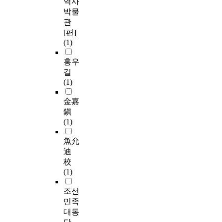
역사
박물
관
[편]
(1)
홍우
길
(1)
金嘉
鎭
(1)
魚允
迪
校
(1)
조선
민족
대동