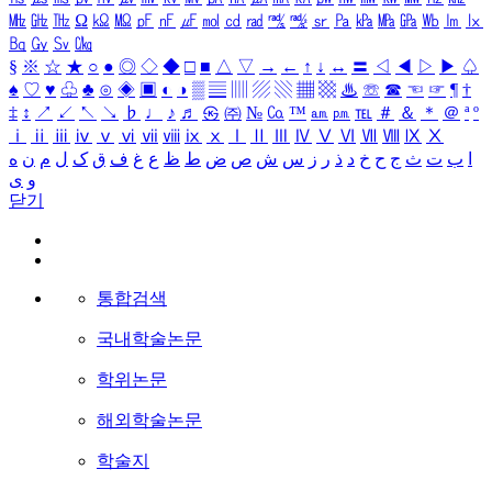
㎒
㎓
㎔
Ω
㏀
㏁
㎊
㎋
㎌
㏖
㏅
㎭
㎮
㎯
㏛
㎩
㎪
㎫
㎬
㏝
㏐
㏓
㏃
㏉
㏜
㏆
§
※
☆
★
○
●
◎
◇
◆
□
■
△
▽
→
←
↑
↓
↔
〓
◁
◀
▷
▶
♤
♠
♡
♥
♧
♣
⊙
◈
▣
◐
◑
▒
▤
▥
▨
▧
▦
▩
♨
☏
☎
☜
☞
¶
†
‡
↕
↗
↙
↖
↘
♭
♩
♪
♬
㉿
㈜
№
㏇
™
㏂
㏘
℡
＃
＆
＊
＠
ª
º
ⅰ
ⅱ
ⅲ
ⅳ
ⅴ
ⅵ
ⅶ
ⅷ
ⅸ
ⅹ
Ⅰ
Ⅱ
Ⅲ
Ⅳ
Ⅴ
Ⅵ
Ⅶ
Ⅷ
Ⅸ
Ⅹ
ا
ب
ت
ث
ج
ح
خ
د
ذ
ر
ز
س
ش
ص
ض
ط
ظ
ع
غ
ف
ق
ک
ل
م
ن
ه
و
ی
닫기
통합검색
국내학술논문
학위논문
해외학술논문
학술지