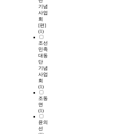
단
기념
사업
회
[편]
(1)
조선
민족
대동
단
기념
사업
회
(1)
조동
면
(1)
윤의
선