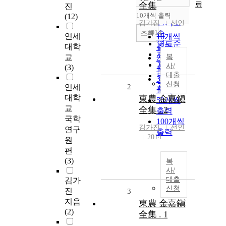
정확도
료
全集
진
순
10개씩 출력
(12)
내림차순
인기도
김가진
선인
2014
순
조회
연세
10개씩
연도순
대학
출력
제목순
교
복
20개씩
저자순
사/
(3)
출력
발행기
대출
30개씩
신청
관순
연세
2
출력
대학
東農 金嘉鎭
50개씩
교
全集 . 2
출력
국학
100개씩
김가진
선인
연구
출력
2014
원
편
(3)
복
사/
대출
김가
신청
진
3
지음
東農 金嘉鎭
(2)
全集 . 1