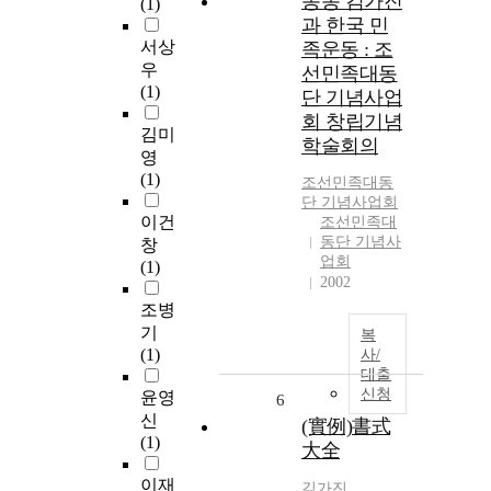
동농 김가진
(1)
과 한국 민
서상
족운동 : 조
우
선민족대동
(1)
단 기념사업
회 창립기념
김미
학술회의
영
(1)
조선민족대동
단 기념사업회
이건
조선민족대
동단 기념사
창
업회
(1)
2002
조병
기
복
(1)
사/
대출
신청
윤영
6
신
(實例)書式
(1)
大全
이재
김가진