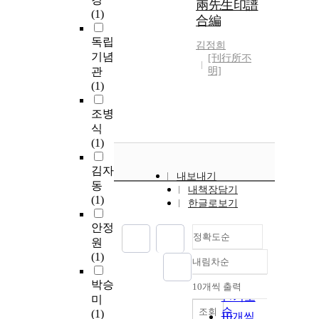
兩先生印譜
(1)
合編
독립
김정희
기념
[刊行所不
관
明]
(1)
조병
식
(1)
김자
내보내기
동
내책장담기
(1)
한글로보기
안정
정확도순
원
(1)
내림차순
정확도
순
박승
10개씩 출력
내림차순
인기도
미
순
조회
(1)
10개씩