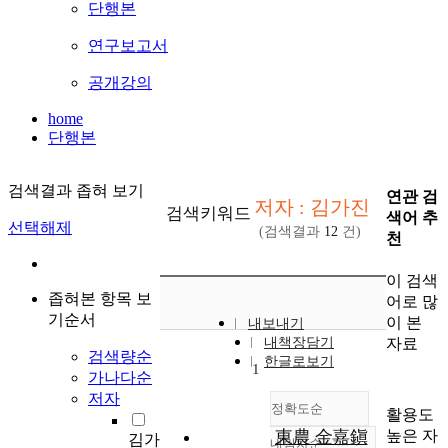
단행본
연구보고서
공개강의
home
단행본
검색결과 좁혀 보기
연관 검
저자 : 김가진
검색키워드
색어 추
선택해제
(검색결과
12
건)
천
이 검색
좁혀본 항목 보
어로 많
기순서
이 본
내보내기
자료
내책장담기
검색량순
한글로보기
1
가나다순
저자
정확도순
활용도
높은 자
東農 金嘉鎭
김가
내림차순