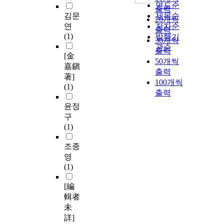
연도순
출력
김문
제목순
20개씩
연
저자순
출력
(1)
발행기
30개씩
관순
출력
[金
50개씩
嘉鎭
출력
著]
100개씩
(1)
출력
윤정
구
(1)
조종
영
(1)
[編
輯者
未
詳]