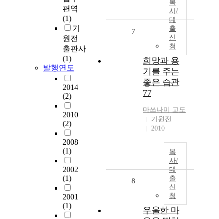
복
편역
사/
(1)
대
기
출
7
신
원전
청
출판사
(1)
희망과 용
발행연도
기를 주는
좋은 습관
2014
77
(2)
마쓰나미 고도
2010
기원전
(2)
2010
2008
(1)
복
사/
2002
대
(1)
출
8
신
청
2001
(1)
우울한 마