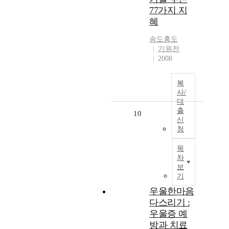
77가지 지
혜
송도홍도
기원전
2008
복
사/
대
출
10
신
청
목
차
보
기
우울한마음
다스리기 :
우울증 예
방과 치료