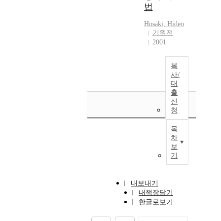
법
Hosaki, Hideo
기원전
2001
복
사/
대
출
신
청
목
차
보
기
내보내기
내책장담기
한글로보기