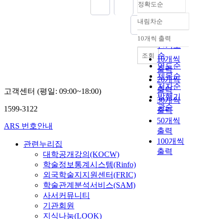
정확도순
내림차순
정확도
순
10개씩 출력
내림차순
인기도
순
조회
10개씩
연도순
출력
제목순
20개씩
저자순
출력
고객센터 (평일: 09:00~18:00)
발행기
30개씩
관순
1599-3122
출력
50개씩
ARS 번호안내
출력
100개씩
관련누리집
출력
대학공개강의(KOCW)
학술정보통계시스템(Rinfo)
외국학술지지원센터(FRIC)
학술관계분석서비스(SAM)
사서커뮤니티
기관회원
지식나눔(LOOK)