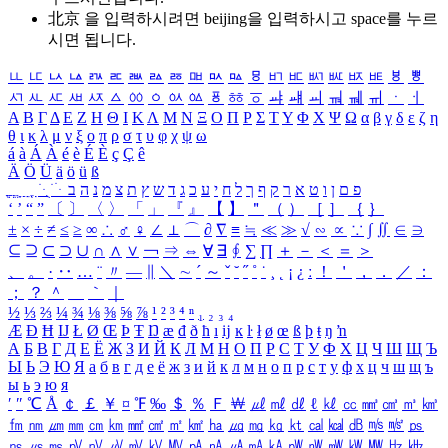
北京 을 입력하시려면
beijing
을 입력하시고 space를 누르
시면 됩니다.
ㅥ
ㅦ
ㅧ
ㅨ
ㅩ
ㅪ
ㅫ
ㅬ
ㅭ
ㅮ
ㅯ
ㅰ
ㅱ
ㅲ
ㅳ
ㅴ
ㅵ
ㅶ
ㅷ
ㅸ
ㅹ
ㅺ
ㅻ
ㅼ
ㅽ
ㅾ
ㅿ
ㆀ
ㆁ
ㆂ
ㆃ
ㆄ
ㆅ
ㆆ
ㆇ
ㆈ
ㆉ
ㆊ
ㆋ
ㆌ
ㆍ
ㆎ
Α
Β
Γ
Δ
Ε
Ζ
Η
Θ
Ι
Κ
Λ
Μ
Ν
Ξ
Ο
Π
Ρ
Σ
Τ
Υ
Φ
Χ
Ψ
Ω
α
β
γ
δ
ε
ζ
η
θ
ι
κ
λ
μ
ν
ξ
ο
π
ρ
σ
τ
υ
φ
χ
ψ
ω
á
à
Á
À
é
è
É
È
ç
Ç
ê
Ä
Ö
Ü
ä
ö
ü
ß
ְ
ֳ
ֲ
ֱ
ָ
ַ
ֵ
ֶ
ִ
ֹ
ּ
ֻ
ׂ
ׁ
ּ
ב
ה
נ
מ
צ
ת
ץ
ש
ד
ג
כ
ע
י
ח
ל
ך
ף
ק
ר
א
ט
ו
ן
ם
פ
‘
’
“
”
〔
〕
〈
〉
「
」
『
』
【
】
＂
（
）
［
］
｛
｝
±
×
÷
≠
≤
≥
∞
∴
♂
♀
∠
⊥
⌒
∂
∇
≡
≒
≪
≫
√
∽
∝
∵
∫
∬
∈
∋
⊆
⊇
⊂
⊃
∪
∩
∧
∨
￢
⇒
⇔
∀
∃
∮
∑
∏
＋
－
＜
＝
＞
、
。
·
‥
…
¨
〃
―
∥
＼
∼
´
～
ˇ
˘
˝
˚
˙
¸
˛
¡
¿
ː
！
＇
，
．
／
：
；
？
＾
＿
｀
｜
½
⅓
⅔
¼
¾
⅛
⅜
⅝
⅞
¹
²
³
⁴
ⁿ
₁
₂
₃
₄
Æ
Ð
Ħ
Ĳ
Ł
Ø
Œ
Þ
Ŧ
Ŋ
æ
đ
ð
ħ
ı
ĳ
ĸ
ŀ
ł
ø
œ
ß
þ
ŧ
ŋ
ŉ
А
Б
В
Г
Д
Е
Ё
Ж
З
И
Й
К
Л
М
Н
О
П
Р
С
Т
У
Ф
Х
Ц
Ч
Ш
Щ
Ъ
Ы
Ь
Э
Ю
Я
а
б
в
г
д
е
ё
ж
з
и
й
к
л
м
н
о
п
р
с
т
у
ф
х
ц
ч
ш
щ
ъ
ы
ь
э
ю
я
′
″
℃
Å
￠
￡
￥
¤
℉
‰
＄
％
Ｆ
￦
㎕
㎖
㎗
ℓ
㎘
㏄
㎣
㎤
㎥
㎦
㎙
㎚
㎛
㎜
㎝
㎞
㎟
㎠
㎡
㎢
㏊
㎍
㎎
㎏
㏏
㎈
㎉
㏈
㎧
㎨
㎰
㎱
㎲
㎳
㎴
㎵
㎶
㎷
㎸
㎹
㎀
㎁
㎂
㎃
㎄
㎺
㎻
㎽
㎾
㎿
㎐
㎑