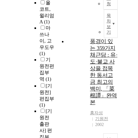
올
청
코트,
윌리엄
목
차
A
(1)
보
마
기
쓰나
이, 고
풍경이 있
우도우
는 359가지
(1)
채근담 : 유·
기
도·불교 사
원전편
상을 접목
집부
한 동서고
역
(1)
금 최고의
[기
백미, 「菜
원전]
根譚」완역
편집부
본
(1)
[기
홍자성
원전
기원전
출판
2002
사] 편
집부