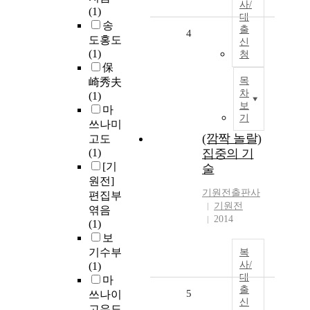
사/
(1)
대
송
출
4
도홍도
신
(1)
청
保
목
崎秀夫
차
(1)
보
마
기
쓰나미
(깜짝 놀랄)
고도
(1)
집중의 기
[기
술
원전]
기원전
출판사
편집부
기원전
엮음
2014
(1)
보
기수부
복
사/
(1)
대
마
출
5
쓰나이
신
고우도