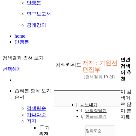
단행본
연구보고서
공개강의
home
단행본
검색결과 좁혀 보기
연관
저자 : 기원전
검색키워드
검색
편집부
선택해제
어 추
(검색결과
10
건)
천
좁혀본 항목 보기
이 검
순서
색어
로 많
내보내기
검색량순
이 본
내책장담기
가나다순
한글로보기
자료
1
저자
기
정확도순
원전