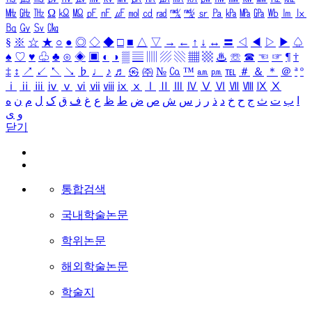
㎒
㎓
㎔
Ω
㏀
㏁
㎊
㎋
㎌
㏖
㏅
㎭
㎮
㎯
㏛
㎩
㎪
㎫
㎬
㏝
㏐
㏓
㏃
㏉
㏜
㏆
§
※
☆
★
○
●
◎
◇
◆
□
■
△
▽
→
←
↑
↓
↔
〓
◁
◀
▷
▶
♤
♠
♡
♥
♧
♣
⊙
◈
▣
◐
◑
▒
▤
▥
▨
▧
▦
▩
♨
☏
☎
☜
☞
¶
†
‡
↕
↗
↙
↖
↘
♭
♩
♪
♬
㉿
㈜
№
㏇
™
㏂
㏘
℡
＃
＆
＊
＠
ª
º
ⅰ
ⅱ
ⅲ
ⅳ
ⅴ
ⅵ
ⅶ
ⅷ
ⅸ
ⅹ
Ⅰ
Ⅱ
Ⅲ
Ⅳ
Ⅴ
Ⅵ
Ⅶ
Ⅷ
Ⅸ
Ⅹ
ا
ب
ت
ث
ج
ح
خ
د
ذ
ر
ز
س
ش
ص
ض
ط
ظ
ع
غ
ف
ق
ک
ل
م
ن
ه
و
ی
닫기
통합검색
국내학술논문
학위논문
해외학술논문
학술지