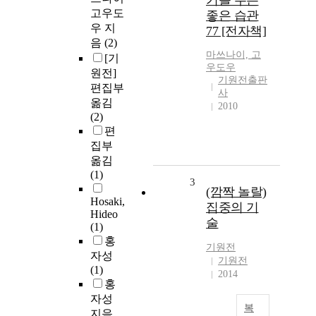
기를 주는
고우도
좋은 습관
우 지
77 [전자책]
음
(2)
마쓰나이, 고
[기
우도우
원전]
기원전출판
편집부
사
옮김
2010
(2)
편
집부
옮김
(1)
3
(깜짝 놀랄)
Hosaki,
집중의 기
Hideo
술
(1)
홍
기원전
자성
기원전
(1)
2014
홍
자성
복
지음