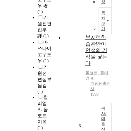
청
우 著
(1)
목
기
차
원전편
보
기
집부
譯
(1)
부지런한
마
습관만이
쓰나이
인생의 기
고우도
적을 낳는
우
(1)
다
기
원전
올코트, 윌리
엄 A
편집부
기원전출판
옮김
사
(1)
1999
윌
리엄
복
A. 올
사/
코트
대
지음
출
6
(1)
신