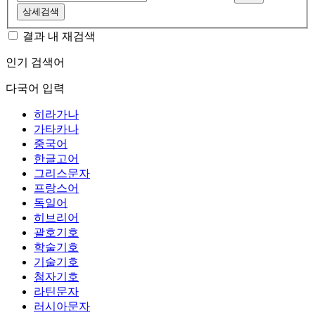
상세검색
결과 내 재검색
인기 검색어
다국어 입력
히라가나
가타카나
중국어
한글고어
그리스문자
프랑스어
독일어
히브리어
괄호기호
학술기호
기술기호
첨자기호
라틴문자
러시아문자