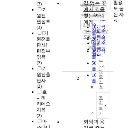
활용
길 없는 곳
(3)
내림차순
정확도
도 높
에서 길을
기
순
은 자
10개씩 출력
찾는 사람
원전
내림차순
인기도
료
편집부
에게
순
조회
10개씩
(3)
연도순
마쓰나이 고우
[기
출력
도우
제목순
원전출
20개씩
기원전
저자순
판사]
출력
1993
발행기
편집부
30개씩
관순
엮음
출력
복
(2)
50개씩
사/
기
출력
대
원전출
100개씩
출
2
판사
출력
신
(2)
청
호
사끼
목
차
히데오
보
지음
기
(2)
마
희망과 용
쓰나이