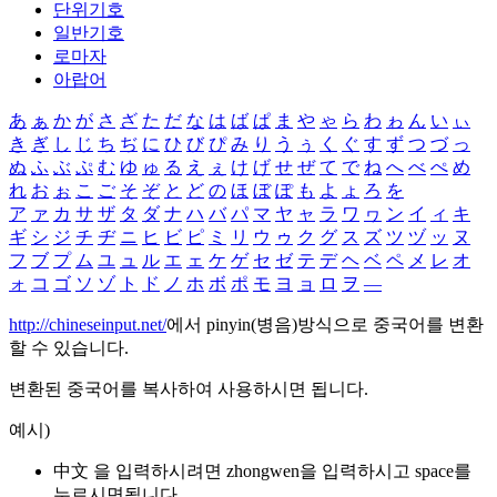
단위기호
일반기호
로마자
아랍어
あ
ぁ
か
が
さ
ざ
た
だ
な
は
ば
ぱ
ま
や
ゃ
ら
わ
ゎ
ん
い
ぃ
き
ぎ
し
じ
ち
ぢ
に
ひ
び
ぴ
み
り
う
ぅ
く
ぐ
す
ず
つ
づ
っ
ぬ
ふ
ぶ
ぷ
む
ゆ
ゅ
る
え
ぇ
け
げ
せ
ぜ
て
で
ね
へ
べ
ぺ
め
れ
お
ぉ
こ
ご
そ
ぞ
と
ど
の
ほ
ぼ
ぽ
も
よ
ょ
ろ
を
ア
ァ
カ
サ
ザ
タ
ダ
ナ
ハ
バ
パ
マ
ヤ
ャ
ラ
ワ
ヮ
ン
イ
ィ
キ
ギ
シ
ジ
チ
ヂ
ニ
ヒ
ビ
ピ
ミ
リ
ウ
ゥ
ク
グ
ス
ズ
ツ
ヅ
ッ
ヌ
フ
ブ
プ
ム
ユ
ュ
ル
エ
ェ
ケ
ゲ
セ
ゼ
テ
デ
ヘ
ベ
ペ
メ
レ
オ
ォ
コ
ゴ
ソ
ゾ
ト
ド
ノ
ホ
ボ
ポ
モ
ヨ
ョ
ロ
ヲ
―
http://chineseinput.net/
에서 pinyin(병음)방식으로 중국어를 변환
할 수 있습니다.
변환된 중국어를 복사하여 사용하시면 됩니다.
예시)
中文 을 입력하시려면
zhongwen
을 입력하시고 space를
누르시면됩니다.