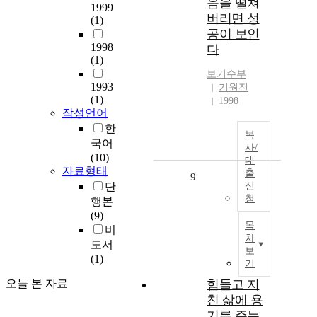
음을 떨쳐
1999
버리면 성
(1)
공이 보인
1998
다
(1)
보기수부
1993
기원전
(1)
1998
작성언어
한
복
국어
사/
(10)
대
자료형태
출
9
단
신
청
행본
(9)
목
비
차
도서
보
(1)
기
오늘 본 자료
힘들고 지
친 삶에 용
기를 주는