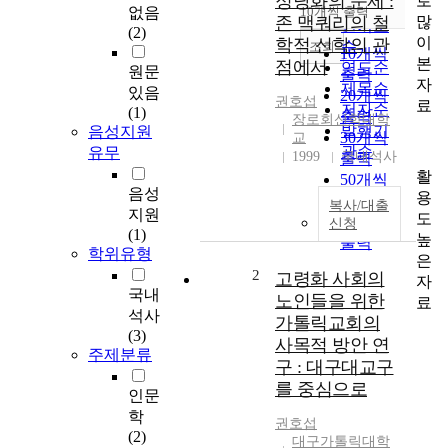
정당화의 문제 :
로
순
없음
10개씩 출력
내림차순
많
존 맥쿼리의 철
인기도
(2)
이
학적 신학의 관
순
조회
10개씩
본
점에서
연도순
원문
출력
자
제목순
있음
20개씩
권호섭
료
저자순
(1)
출력
장로회신학대학
발행기
음성지원
30개씩
교
관순
유무
1999
국내석사
출력
활
50개씩
음성
용
출력
복사/대출
지원
도
100개씩
신청
(1)
높
출력
학위유형
은
2
고령화 사회의
자
국내
노인들을 위한
료
석사
가톨릭교회의
(3)
사목적 방안 연
주제분류
구 : 대구대교구
를 중심으로
인문
학
권호섭
(2)
대구가톨릭대학