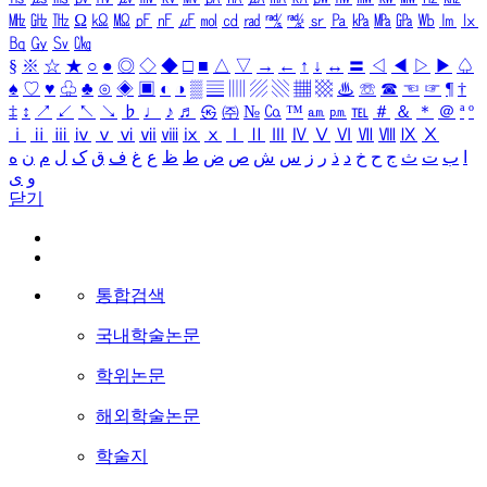
㎒
㎓
㎔
Ω
㏀
㏁
㎊
㎋
㎌
㏖
㏅
㎭
㎮
㎯
㏛
㎩
㎪
㎫
㎬
㏝
㏐
㏓
㏃
㏉
㏜
㏆
§
※
☆
★
○
●
◎
◇
◆
□
■
△
▽
→
←
↑
↓
↔
〓
◁
◀
▷
▶
♤
♠
♡
♥
♧
♣
⊙
◈
▣
◐
◑
▒
▤
▥
▨
▧
▦
▩
♨
☏
☎
☜
☞
¶
†
‡
↕
↗
↙
↖
↘
♭
♩
♪
♬
㉿
㈜
№
㏇
™
㏂
㏘
℡
＃
＆
＊
＠
ª
º
ⅰ
ⅱ
ⅲ
ⅳ
ⅴ
ⅵ
ⅶ
ⅷ
ⅸ
ⅹ
Ⅰ
Ⅱ
Ⅲ
Ⅳ
Ⅴ
Ⅵ
Ⅶ
Ⅷ
Ⅸ
Ⅹ
ا
ب
ت
ث
ج
ح
خ
د
ذ
ر
ز
س
ش
ص
ض
ط
ظ
ع
غ
ف
ق
ک
ل
م
ن
ه
و
ی
닫기
통합검색
국내학술논문
학위논문
해외학술논문
학술지