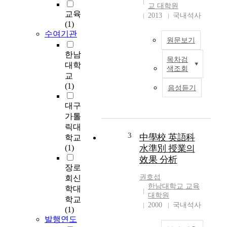
교 대학원
교육
2013
국내석사
(1)
수여기관
원문보기
한남
목차검
A
대학
색조회
s
교
m
(1)
음성듣기
e
d
대구
i
가톨
c
릭대
i
3
中學校 英語科
학교
n
(1)
水準別 授業의
e
效果 分析
d
장로
e
권호섭
회신
v
한남대학교 교육
학대
e
대학원
학교
l
2000
국내석사
(1)
o
발행연도
p