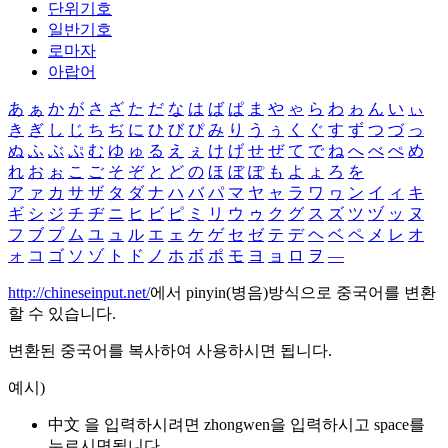
단위기호
일반기호
로마자
아랍어
あ
ぁ
か
が
さ
ざ
た
だ
な
は
ば
ぱ
ま
や
ゃ
ら
わ
ゎ
ん
い
ぃ
き
ぎ
し
じ
ち
ぢ
に
ひ
び
ぴ
み
り
う
ぅ
く
ぐ
す
ず
つ
づ
っ
ぬ
ふ
ぶ
ぷ
む
ゆ
ゅ
る
え
ぇ
け
げ
せ
ぜ
て
で
ね
へ
べ
ぺ
め
れ
お
ぉ
こ
ご
そ
ぞ
と
ど
の
ほ
ぼ
ぽ
も
よ
ょ
ろ
を
ア
ァ
カ
サ
ザ
タ
ダ
ナ
ハ
バ
パ
マ
ヤ
ャ
ラ
ワ
ヮ
ン
イ
ィ
キ
ギ
シ
ジ
チ
ヂ
ニ
ヒ
ビ
ピ
ミ
リ
ウ
ゥ
ク
グ
ス
ズ
ツ
ヅ
ッ
ヌ
フ
ブ
プ
ム
ユ
ュ
ル
エ
ェ
ケ
ゲ
セ
ゼ
テ
デ
ヘ
ベ
ペ
メ
レ
オ
ォ
コ
ゴ
ソ
ゾ
ト
ド
ノ
ホ
ボ
ポ
モ
ヨ
ョ
ロ
ヲ
―
http://chineseinput.net/
에서 pinyin(병음)방식으로 중국어를 변환
할 수 있습니다.
변환된 중국어를 복사하여 사용하시면 됩니다.
예시)
中文 을 입력하시려면
zhongwen
을 입력하시고 space를
누르시면됩니다.