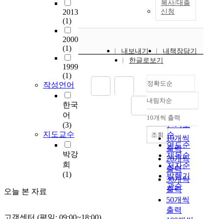
복사/대출
s
2013
신청
a
(1)
n
d
2000
s
(1)
내보내기
내책장담기
e
한글로보기
n
1999
(1)
s
정확도순
작성언어
e
o
내림차순
정확도
한국
f
순
어
h
10개씩 출력
내림차순
인기도
(3)
y
지도교수
순
g
조회
10개씩
i
연도순
출력
박강
e
제목순
20개씩
n
희
저자순
출력
e
(1)
발행기
30개씩
i
관순
출력
오늘 본 자료
m
50개씩
p
출력
r
고객센터 (평일: 09:00~18:00)