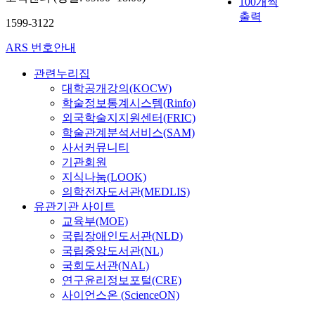
100개씩
o
출력
v
1599-3122
e
ARS 번호안내
s
,
관련누리집
t
대학공개강의(KOCW)
h
학술정보통계시스템(Rinfo)
e
외국학술지지원센터(FRIC)
l
i
학술관계분석서비스(SAM)
f
사서커뮤니티
e
기관회원
e
지식나눔(LOOK)
x
의학전자도서관(MEDLIS)
p
유관기관 사이트
e
교육부(MOE)
c
국립장애인도서관(NLD)
t
국립중앙도서관(NL)
a
국회도서관(NAL)
n
연구윤리정보포털(CRE)
c
사이언스온 (ScienceON)
y
h