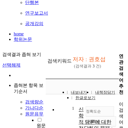
단행본
연구보고서
공개강의
home
학위논문
검색결과 좁혀 보기
연
저자 : 권호섭
검색키워드
관
선택해제
(검색결과
3
건)
검
색
어
좁혀본 항목 보
추
기순서
천
내보내기
내책장담기
한글로보기
검색량순
이
가나다순
1
신
검
정확도순
원문유무
학
색
적 담론에 대한
내림차순
어
정확도
원문