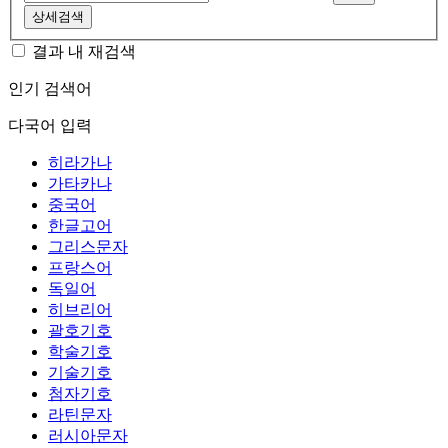
상세검색
결과 내 재검색
인기 검색어
다국어 입력
히라가나
가타카나
중국어
한글고어
그리스문자
프랑스어
독일어
히브리어
괄호기호
학술기호
기술기호
첨자기호
라틴문자
러시아문자