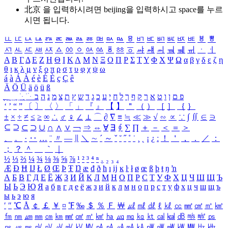
北京 을 입력하시려면
beijing
을 입력하시고 space를 누르
시면 됩니다.
ㅥ
ㅦ
ㅧ
ㅨ
ㅩ
ㅪ
ㅫ
ㅬ
ㅭ
ㅮ
ㅯ
ㅰ
ㅱ
ㅲ
ㅳ
ㅴ
ㅵ
ㅶ
ㅷ
ㅸ
ㅹ
ㅺ
ㅻ
ㅼ
ㅽ
ㅾ
ㅿ
ㆀ
ㆁ
ㆂ
ㆃ
ㆄ
ㆅ
ㆆ
ㆇ
ㆈ
ㆉ
ㆊ
ㆋ
ㆌ
ㆍ
ㆎ
Α
Β
Γ
Δ
Ε
Ζ
Η
Θ
Ι
Κ
Λ
Μ
Ν
Ξ
Ο
Π
Ρ
Σ
Τ
Υ
Φ
Χ
Ψ
Ω
α
β
γ
δ
ε
ζ
η
θ
ι
κ
λ
μ
ν
ξ
ο
π
ρ
σ
τ
υ
φ
χ
ψ
ω
á
à
Á
À
é
è
É
È
ç
Ç
ê
Ä
Ö
Ü
ä
ö
ü
ß
ְ
ֳ
ֲ
ֱ
ָ
ַ
ֵ
ֶ
ִ
ֹ
ּ
ֻ
ׂ
ׁ
ּ
ב
ה
נ
מ
צ
ת
ץ
ש
ד
ג
כ
ע
י
ח
ל
ך
ף
ק
ר
א
ט
ו
ן
ם
פ
‘
’
“
”
〔
〕
〈
〉
「
」
『
』
【
】
＂
（
）
［
］
｛
｝
±
×
÷
≠
≤
≥
∞
∴
♂
♀
∠
⊥
⌒
∂
∇
≡
≒
≪
≫
√
∽
∝
∵
∫
∬
∈
∋
⊆
⊇
⊂
⊃
∪
∩
∧
∨
￢
⇒
⇔
∀
∃
∮
∑
∏
＋
－
＜
＝
＞
、
。
·
‥
…
¨
〃
―
∥
＼
∼
´
～
ˇ
˘
˝
˚
˙
¸
˛
¡
¿
ː
！
＇
，
．
／
：
；
？
＾
＿
｀
｜
½
⅓
⅔
¼
¾
⅛
⅜
⅝
⅞
¹
²
³
⁴
ⁿ
₁
₂
₃
₄
Æ
Ð
Ħ
Ĳ
Ł
Ø
Œ
Þ
Ŧ
Ŋ
æ
đ
ð
ħ
ı
ĳ
ĸ
ŀ
ł
ø
œ
ß
þ
ŧ
ŋ
ŉ
А
Б
В
Г
Д
Е
Ё
Ж
З
И
Й
К
Л
М
Н
О
П
Р
С
Т
У
Ф
Х
Ц
Ч
Ш
Щ
Ъ
Ы
Ь
Э
Ю
Я
а
б
в
г
д
е
ё
ж
з
и
й
к
л
м
н
о
п
р
с
т
у
ф
х
ц
ч
ш
щ
ъ
ы
ь
э
ю
я
′
″
℃
Å
￠
￡
￥
¤
℉
‰
＄
％
Ｆ
￦
㎕
㎖
㎗
ℓ
㎘
㏄
㎣
㎤
㎥
㎦
㎙
㎚
㎛
㎜
㎝
㎞
㎟
㎠
㎡
㎢
㏊
㎍
㎎
㎏
㏏
㎈
㎉
㏈
㎧
㎨
㎰
㎱
㎲
㎳
㎴
㎵
㎶
㎷
㎸
㎹
㎀
㎁
㎂
㎃
㎄
㎺
㎻
㎽
㎾
㎿
㎐
㎑