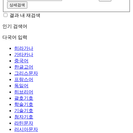
상세검색
결과 내 재검색
인기 검색어
다국어 입력
히라가나
가타카나
중국어
한글고어
그리스문자
프랑스어
독일어
히브리어
괄호기호
학술기호
기술기호
첨자기호
라틴문자
러시아문자