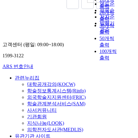
연도순
출력
제목순
20개씩
저자순
출력
발행기
30개씩
관순
출력
50개씩
고객센터 (평일: 09:00~18:00)
출력
100개씩
1599-3122
출력
ARS 번호안내
관련누리집
대학공개강의(KOCW)
학술정보통계시스템(Rinfo)
외국학술지지원센터(FRIC)
학술관계분석서비스(SAM)
사서커뮤니티
기관회원
지식나눔(LOOK)
의학전자도서관(MEDLIS)
유관기관 사이트