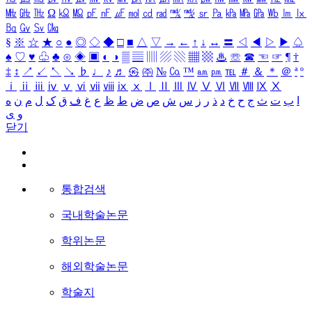
㎒
㎓
㎔
Ω
㏀
㏁
㎊
㎋
㎌
㏖
㏅
㎭
㎮
㎯
㏛
㎩
㎪
㎫
㎬
㏝
㏐
㏓
㏃
㏉
㏜
㏆
§
※
☆
★
○
●
◎
◇
◆
□
■
△
▽
→
←
↑
↓
↔
〓
◁
◀
▷
▶
♤
♠
♡
♥
♧
♣
⊙
◈
▣
◐
◑
▒
▤
▥
▨
▧
▦
▩
♨
☏
☎
☜
☞
¶
†
‡
↕
↗
↙
↖
↘
♭
♩
♪
♬
㉿
㈜
№
㏇
™
㏂
㏘
℡
＃
＆
＊
＠
ª
º
ⅰ
ⅱ
ⅲ
ⅳ
ⅴ
ⅵ
ⅶ
ⅷ
ⅸ
ⅹ
Ⅰ
Ⅱ
Ⅲ
Ⅳ
Ⅴ
Ⅵ
Ⅶ
Ⅷ
Ⅸ
Ⅹ
ا
ب
ت
ث
ج
ح
خ
د
ذ
ر
ز
س
ش
ص
ض
ط
ظ
ع
غ
ف
ق
ک
ل
م
ن
ه
و
ی
닫기
통합검색
국내학술논문
학위논문
해외학술논문
학술지