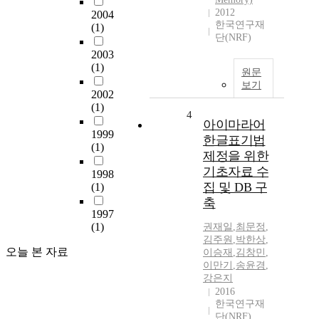
2012
2004
한국연구재
(1)
단(NRF)
2003
(1)
원문
보기
2002
(1)
4
아이마라어
1999
한글표기법
(1)
제정을 위한
기초자료 수
1998
집 및 DB 구
(1)
축
1997
(1)
권재일
,
최문정
,
김주원
,
박한상
,
오늘 본 자료
이승재
,
김창민
,
이만기
,
송윤경
,
강은지
2016
한국연구재
단(NRF)