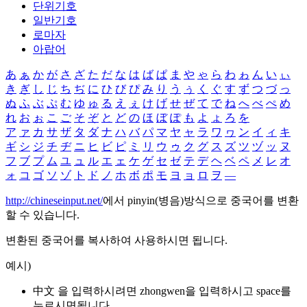
단위기호
일반기호
로마자
아랍어
あ
ぁ
か
が
さ
ざ
た
だ
な
は
ば
ぱ
ま
や
ゃ
ら
わ
ゎ
ん
い
ぃ
き
ぎ
し
じ
ち
ぢ
に
ひ
び
ぴ
み
り
う
ぅ
く
ぐ
す
ず
つ
づ
っ
ぬ
ふ
ぶ
ぷ
む
ゆ
ゅ
る
え
ぇ
け
げ
せ
ぜ
て
で
ね
へ
べ
ぺ
め
れ
お
ぉ
こ
ご
そ
ぞ
と
ど
の
ほ
ぼ
ぽ
も
よ
ょ
ろ
を
ア
ァ
カ
サ
ザ
タ
ダ
ナ
ハ
バ
パ
マ
ヤ
ャ
ラ
ワ
ヮ
ン
イ
ィ
キ
ギ
シ
ジ
チ
ヂ
ニ
ヒ
ビ
ピ
ミ
リ
ウ
ゥ
ク
グ
ス
ズ
ツ
ヅ
ッ
ヌ
フ
ブ
プ
ム
ユ
ュ
ル
エ
ェ
ケ
ゲ
セ
ゼ
テ
デ
ヘ
ベ
ペ
メ
レ
オ
ォ
コ
ゴ
ソ
ゾ
ト
ド
ノ
ホ
ボ
ポ
モ
ヨ
ョ
ロ
ヲ
―
http://chineseinput.net/
에서 pinyin(병음)방식으로 중국어를 변환
할 수 있습니다.
변환된 중국어를 복사하여 사용하시면 됩니다.
예시)
中文 을 입력하시려면
zhongwen
을 입력하시고 space를
누르시면됩니다.