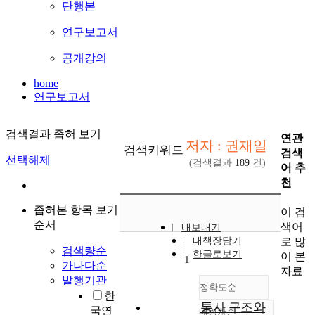
단행본
연구보고서
공개강의
home
연구보고서
검색결과 좁혀 보기
연관
저자 : 권재일
검색키워드
검색
선택해제
(검색결과
189
건)
어 추
천
좁혀본 항목 보기
이 검
순서
색어
내보내기
로 많
내책장담기
검색량순
한글로보기
이 본
1
가나다순
자료
발행기관
정확도순
한
통사 구조와
국연
내림차순