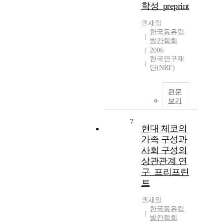
학성_preprint
권재일
한국동유럽
발칸학회
2006
한국연구재
단(NRF)
원문
보기
7
현대 체코의
가족 구성과
사회 구성의
상관관계 연
구_프리프린
트
권재일
한국동유럽
발칸학회