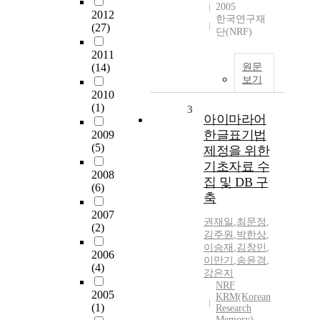
2005
2012
한국연구재
(27)
단(NRF)
2011
(14)
원문
보기
2010
(1)
3
아이마라어
한글표기법
2009
(5)
제정을 위한
기초자료 수
2008
집 및 DB 구
(6)
축
2007
권재일
,
최문정
,
(2)
김주원
,
박한상
,
이승재
,
김창민
,
2006
이만기
,
송윤경
,
(4)
강은지
NRF
2005
KRM(Korean
(1)
Research
Memory)