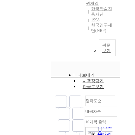
권재일
한국학술진
흥재단
1998
한국연구재
단(NRF)
원문
보기
내보내기
내책장담기
한글로보기
정확도순
내림차순
정확도
순
10개씩 출력
내림차순
인기도
순
조회
10개씩