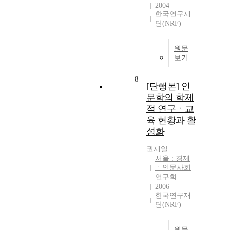
2004
한국연구재
단(NRF)
원문
보기
8
[단행본] 인
문학의 학제
적 연구ㆍ교
육 현황과 활
성화
권재일
서울 : 경제
ㆍ인문사회
연구회
2006
한국연구재
단(NRF)
원문