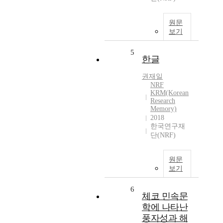
원문
보기
5
한글
권재일
NRF
KRM(Korean
Research
Memory)
2018
한국연구재
단(NRF)
원문
보기
6
체코 민속문
학에 나타난
풍자성과 해