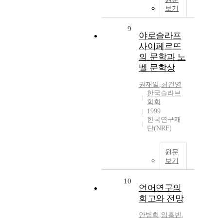
보기
9
야로슬라프
사이페르뜨
의 문학과 노
벨 문학상
권재일
,
최건영
한국슬라브
학회
1999
한국연구재
단(NRF)
원문
보기
10
언어연구의
회고와 전망
안병희
,
임홍빈
,