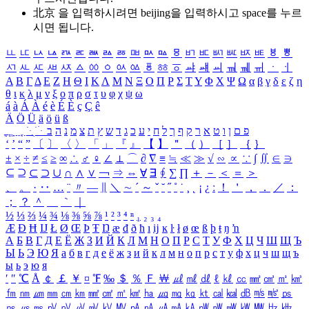
北京 을 입력하시려면
beijing
을 입력하시고 space를 누르
시면 됩니다.
ㅥ
ㅦ
ㅧ
ㅨ
ㅩ
ㅪ
ㅫ
ㅬ
ㅭ
ㅮ
ㅯ
ㅰ
ㅱ
ㅲ
ㅳ
ㅴ
ㅵ
ㅶ
ㅷ
ㅸ
ㅹ
ㅺ
ㅻ
ㅼ
ㅽ
ㅾ
ㅿ
ㆀ
ㆁ
ㆂ
ㆃ
ㆄ
ㆅ
ㆆ
ㆇ
ㆈ
ㆉ
ㆊ
ㆋ
ㆌ
ㆍ
ㆎ
Α
Β
Γ
Δ
Ε
Ζ
Η
Θ
Ι
Κ
Λ
Μ
Ν
Ξ
Ο
Π
Ρ
Σ
Τ
Υ
Φ
Χ
Ψ
Ω
α
β
γ
δ
ε
ζ
η
θ
ι
κ
λ
μ
ν
ξ
ο
π
ρ
σ
τ
υ
φ
χ
ψ
ω
á
à
Á
À
é
è
É
È
ç
Ç
ê
Ä
Ö
Ü
ä
ö
ü
ß
ְ
ֳ
ֲ
ֱ
ָ
ַ
ֵ
ֶ
ִ
ֹ
ּ
ֻ
ׂ
ׁ
ּ
ב
ה
נ
מ
צ
ת
ץ
ש
ד
ג
כ
ע
י
ח
ל
ך
ף
ק
ר
א
ט
ו
ן
ם
פ
‘
’
“
”
〔
〕
〈
〉
「
」
『
』
【
】
＂
（
）
［
］
｛
｝
±
×
÷
≠
≤
≥
∞
∴
♂
♀
∠
⊥
⌒
∂
∇
≡
≒
≪
≫
√
∽
∝
∵
∫
∬
∈
∋
⊆
⊇
⊂
⊃
∪
∩
∧
∨
￢
⇒
⇔
∀
∃
∮
∑
∏
＋
－
＜
＝
＞
、
。
·
‥
…
¨
〃
―
∥
＼
∼
´
～
ˇ
˘
˝
˚
˙
¸
˛
¡
¿
ː
！
＇
，
．
／
：
；
？
＾
＿
｀
｜
½
⅓
⅔
¼
¾
⅛
⅜
⅝
⅞
¹
²
³
⁴
ⁿ
₁
₂
₃
₄
Æ
Ð
Ħ
Ĳ
Ł
Ø
Œ
Þ
Ŧ
Ŋ
æ
đ
ð
ħ
ı
ĳ
ĸ
ŀ
ł
ø
œ
ß
þ
ŧ
ŋ
ŉ
А
Б
В
Г
Д
Е
Ё
Ж
З
И
Й
К
Л
М
Н
О
П
Р
С
Т
У
Ф
Х
Ц
Ч
Ш
Щ
Ъ
Ы
Ь
Э
Ю
Я
а
б
в
г
д
е
ё
ж
з
и
й
к
л
м
н
о
п
р
с
т
у
ф
х
ц
ч
ш
щ
ъ
ы
ь
э
ю
я
′
″
℃
Å
￠
￡
￥
¤
℉
‰
＄
％
Ｆ
￦
㎕
㎖
㎗
ℓ
㎘
㏄
㎣
㎤
㎥
㎦
㎙
㎚
㎛
㎜
㎝
㎞
㎟
㎠
㎡
㎢
㏊
㎍
㎎
㎏
㏏
㎈
㎉
㏈
㎧
㎨
㎰
㎱
㎲
㎳
㎴
㎵
㎶
㎷
㎸
㎹
㎀
㎁
㎂
㎃
㎄
㎺
㎻
㎽
㎾
㎿
㎐
㎑