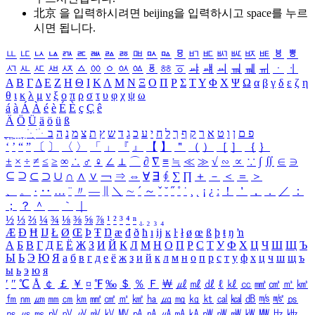
北京 을 입력하시려면
beijing
을 입력하시고 space를 누르
시면 됩니다.
ㅥ
ㅦ
ㅧ
ㅨ
ㅩ
ㅪ
ㅫ
ㅬ
ㅭ
ㅮ
ㅯ
ㅰ
ㅱ
ㅲ
ㅳ
ㅴ
ㅵ
ㅶ
ㅷ
ㅸ
ㅹ
ㅺ
ㅻ
ㅼ
ㅽ
ㅾ
ㅿ
ㆀ
ㆁ
ㆂ
ㆃ
ㆄ
ㆅ
ㆆ
ㆇ
ㆈ
ㆉ
ㆊ
ㆋ
ㆌ
ㆍ
ㆎ
Α
Β
Γ
Δ
Ε
Ζ
Η
Θ
Ι
Κ
Λ
Μ
Ν
Ξ
Ο
Π
Ρ
Σ
Τ
Υ
Φ
Χ
Ψ
Ω
α
β
γ
δ
ε
ζ
η
θ
ι
κ
λ
μ
ν
ξ
ο
π
ρ
σ
τ
υ
φ
χ
ψ
ω
á
à
Á
À
é
è
É
È
ç
Ç
ê
Ä
Ö
Ü
ä
ö
ü
ß
ְ
ֳ
ֲ
ֱ
ָ
ַ
ֵ
ֶ
ִ
ֹ
ּ
ֻ
ׂ
ׁ
ּ
ב
ה
נ
מ
צ
ת
ץ
ש
ד
ג
כ
ע
י
ח
ל
ך
ף
ק
ר
א
ט
ו
ן
ם
פ
‘
’
“
”
〔
〕
〈
〉
「
」
『
』
【
】
＂
（
）
［
］
｛
｝
±
×
÷
≠
≤
≥
∞
∴
♂
♀
∠
⊥
⌒
∂
∇
≡
≒
≪
≫
√
∽
∝
∵
∫
∬
∈
∋
⊆
⊇
⊂
⊃
∪
∩
∧
∨
￢
⇒
⇔
∀
∃
∮
∑
∏
＋
－
＜
＝
＞
、
。
·
‥
…
¨
〃
―
∥
＼
∼
´
～
ˇ
˘
˝
˚
˙
¸
˛
¡
¿
ː
！
＇
，
．
／
：
；
？
＾
＿
｀
｜
½
⅓
⅔
¼
¾
⅛
⅜
⅝
⅞
¹
²
³
⁴
ⁿ
₁
₂
₃
₄
Æ
Ð
Ħ
Ĳ
Ł
Ø
Œ
Þ
Ŧ
Ŋ
æ
đ
ð
ħ
ı
ĳ
ĸ
ŀ
ł
ø
œ
ß
þ
ŧ
ŋ
ŉ
А
Б
В
Г
Д
Е
Ё
Ж
З
И
Й
К
Л
М
Н
О
П
Р
С
Т
У
Ф
Х
Ц
Ч
Ш
Щ
Ъ
Ы
Ь
Э
Ю
Я
а
б
в
г
д
е
ё
ж
з
и
й
к
л
м
н
о
п
р
с
т
у
ф
х
ц
ч
ш
щ
ъ
ы
ь
э
ю
я
′
″
℃
Å
￠
￡
￥
¤
℉
‰
＄
％
Ｆ
￦
㎕
㎖
㎗
ℓ
㎘
㏄
㎣
㎤
㎥
㎦
㎙
㎚
㎛
㎜
㎝
㎞
㎟
㎠
㎡
㎢
㏊
㎍
㎎
㎏
㏏
㎈
㎉
㏈
㎧
㎨
㎰
㎱
㎲
㎳
㎴
㎵
㎶
㎷
㎸
㎹
㎀
㎁
㎂
㎃
㎄
㎺
㎻
㎽
㎾
㎿
㎐
㎑