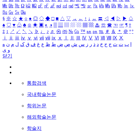
㎒
㎓
㎔
Ω
㏀
㏁
㎊
㎋
㎌
㏖
㏅
㎭
㎮
㎯
㏛
㎩
㎪
㎫
㎬
㏝
㏐
㏓
㏃
㏉
㏜
㏆
§
※
☆
★
○
●
◎
◇
◆
□
■
△
▽
→
←
↑
↓
↔
〓
◁
◀
▷
▶
♤
♠
♡
♥
♧
♣
⊙
◈
▣
◐
◑
▒
▤
▥
▨
▧
▦
▩
♨
☏
☎
☜
☞
¶
†
‡
↕
↗
↙
↖
↘
♭
♩
♪
♬
㉿
㈜
№
㏇
™
㏂
㏘
℡
＃
＆
＊
＠
ª
º
ⅰ
ⅱ
ⅲ
ⅳ
ⅴ
ⅵ
ⅶ
ⅷ
ⅸ
ⅹ
Ⅰ
Ⅱ
Ⅲ
Ⅳ
Ⅴ
Ⅵ
Ⅶ
Ⅷ
Ⅸ
Ⅹ
ا
ب
ت
ث
ج
ح
خ
د
ذ
ر
ز
س
ش
ص
ض
ط
ظ
ع
غ
ف
ق
ک
ل
م
ن
ه
و
ی
닫기
통합검색
국내학술논문
학위논문
해외학술논문
학술지