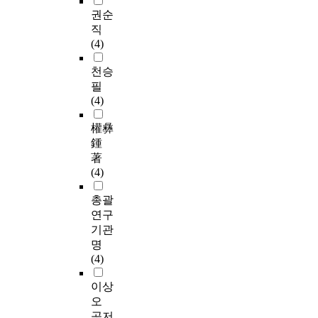
권순
직
(4)
천승
필
(4)
權彝
鍾
著
(4)
총괄
연구
기관
명
(4)
이상
오
공저