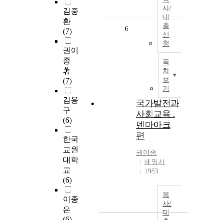
사/
김중
대
환
출
6
(7)
신
청
권이
종
목
著
차
보
(7)
기
김용
국가발전과
구
사회교육 .
(6)
덴마아크
편
한국
교원
권이종
대학
배영사
교
1983
(6)
복
이종
사/
은
대
(6)