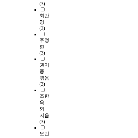
(3)
최만
영
(3)
주정
현
(3)
권이
종
엮음
(3)
조한
욱
외
지음
(3)
오민