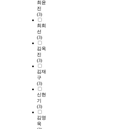
최윤
진
(3)
최희
선
(3)
김옥
진
(3)
김재
구
(3)
신현
기
(3)
김영
욱