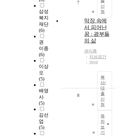
출
7
신
삼성
청
복지
막장 속에
재단
서 피어난
(6)
꿈 : 광부들
의 삶
권
이종
권이종
(6)
지성공간
2010
이상
오
복
(5)
사/
대
배영
출
8
사
신
(5)
청
김선
목
업
차
(5)
보
기