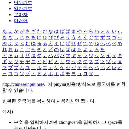
단위기호
일반기호
로마자
아랍어
あ
ぁ
か
が
さ
ざ
た
だ
な
は
ば
ぱ
ま
や
ゃ
ら
わ
ゎ
ん
い
ぃ
き
ぎ
し
じ
ち
ぢ
に
ひ
び
ぴ
み
り
う
ぅ
く
ぐ
す
ず
つ
づ
っ
ぬ
ふ
ぶ
ぷ
む
ゆ
ゅ
る
え
ぇ
け
げ
せ
ぜ
て
で
ね
へ
べ
ぺ
め
れ
お
ぉ
こ
ご
そ
ぞ
と
ど
の
ほ
ぼ
ぽ
も
よ
ょ
ろ
を
ア
ァ
カ
サ
ザ
タ
ダ
ナ
ハ
バ
パ
マ
ヤ
ャ
ラ
ワ
ヮ
ン
イ
ィ
キ
ギ
シ
ジ
チ
ヂ
ニ
ヒ
ビ
ピ
ミ
リ
ウ
ゥ
ク
グ
ス
ズ
ツ
ヅ
ッ
ヌ
フ
ブ
プ
ム
ユ
ュ
ル
エ
ェ
ケ
ゲ
セ
ゼ
テ
デ
ヘ
ベ
ペ
メ
レ
オ
ォ
コ
ゴ
ソ
ゾ
ト
ド
ノ
ホ
ボ
ポ
モ
ヨ
ョ
ロ
ヲ
―
http://chineseinput.net/
에서 pinyin(병음)방식으로 중국어를 변환
할 수 있습니다.
변환된 중국어를 복사하여 사용하시면 됩니다.
예시)
中文 을 입력하시려면
zhongwen
을 입력하시고 space를
누르시면됩니다.