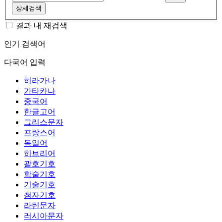
상세검색
결과 내 재검색
인기 검색어
다국어 입력
히라가나
가타카나
중국어
한글고어
그리스문자
프랑스어
독일어
히브리어
괄호기호
학술기호
기술기호
첨자기호
라틴문자
러시아문자