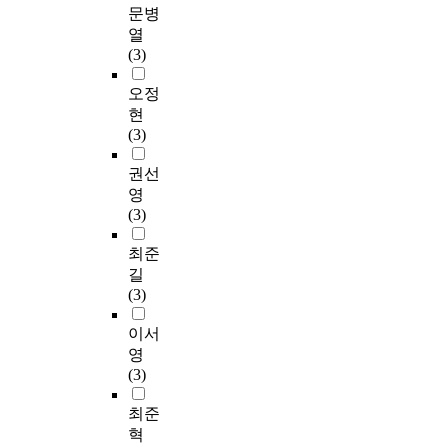
문병
열
(3)
오정
현
(3)
권선
영
(3)
최준
길
(3)
이서
영
(3)
최준
혁