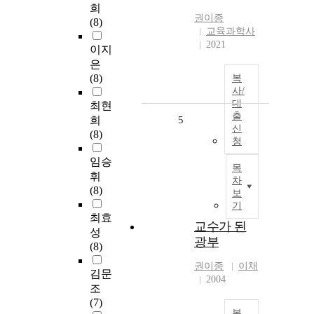
희
권이종
(8)
교육과학사
2021
이지
은
(8)
복
사/
대
최현
출
희
5
신
(8)
청
임승
목
휘
차
(8)
보
기
최효
교수가 된
성
광부
(8)
권이종
이채
김문
2004
조
(7)
복