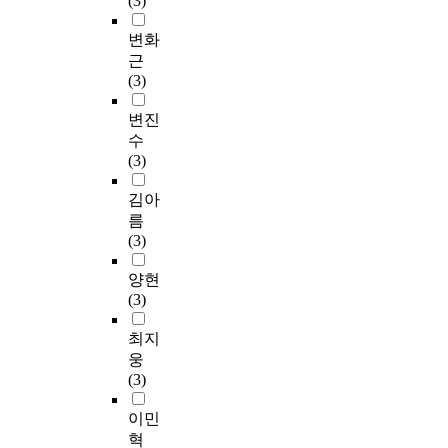
(3)
변화
근
(3)
변진
수
(3)
김아
름
(3)
양현
(3)
최지
웅
(3)
이민
혁