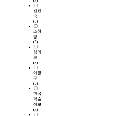
(3)
김진
숙
(3)
소창
영
(3)
심의
보
(3)
이황
구
(3)
한국
학술
정보
(3)