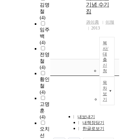
기념 수기
김명
집
철
(4)
권이종
이채
2013
임주
백
(4)
복
사/
전영
대
출
철
신
(4)
청
황인
목
철
차
(4)
보
기
고명
훈
(4)
내보내기
내책장담기
오치
한글로보기
선