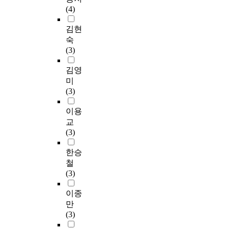
(4)
김현
숙
(3)
김영
미
(3)
이용
교
(3)
한승
철
(3)
이종
만
(3)