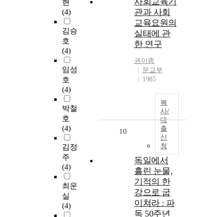
사회교육기
현
관과 사회
(4)
교육요원의
김승
실태에 관
호
한 연구
(4)
권이종
임성
문교부
호
1985
(4)
복
박철
사/
호
대
(4)
출
10
신
청
김정
주
독일에서
(4)
흘린 눈물,
기적의 한
최운
강으로 굽
실
이쳐라 : 파
(4)
독 50주년