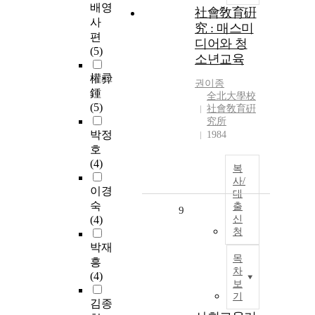
배영
社會敎育硏
사
究 : 매스미
편
디어와 청
(5)
소년교육
權彛
권이종
鍾
全北大學校
(5)
社會敎育硏
究所
박정
1984
호
(4)
복
사/
이경
대
숙
출
9
(4)
신
청
박재
목
흥
차
(4)
보
기
김종