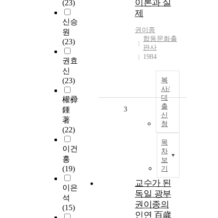
이론과 실
(23)
제
신승
권이종
원
합동문화출
(23)
판사
1984
권효
신
(23)
복
사/
대
權彛
출
3
鍾
신
著
청
(22)
목
이건
차
홍
보
(19)
기
교수가 된
이은
독일 광부
석
권이종의
(15)
인연 百歲