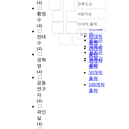
(4)
정확도순
황영
내림차순
정확도
수
순
10개씩 출력
(4)
내림차순
인기도
순
조회
10개씩
전태
연도순
출력
수
제목순
20개씩
(4)
저자순
출력
발행기
권혁
30개씩
관순
영
출력
(4)
50개씩
출력
공동
100개씩
연구
출력
자
(4)
곽인
실
(4)