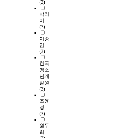
(3)
박리
미
(3)
이종
임
(3)
한국
청소
년개
발원
(3)
조윤
정
(3)
원두
희