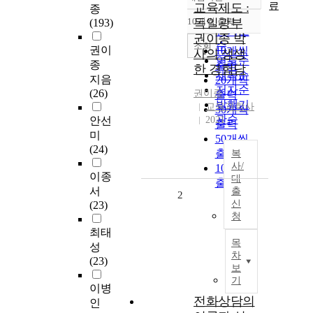
정확도
료
교육제도 :
종
순
10개씩 출력
독일광부
(193)
내림차순
인기도
권이종 박
순
조회
권이
10개씩
사의 생생
연도순
종
출력
한 경험담
제목순
지음
20개씩
저자순
(26)
권이종
출력
발행기
교육과학사
30개씩
관순
안선
2021
출력
미
50개씩
(24)
출력
복
사/
100개씩
이종
대
출력
서
출
2
신
(23)
청
최태
목
성
차
(23)
보
기
이병
전화상담의
인