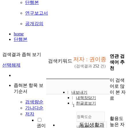
단행본
연구보고서
공개강의
home
단행본
검색결과 좁혀 보기
연관 검
저자 : 권이종
검색키워드
색어 추
선택해제
(검색결과
252
건)
천
이 검색
좁혀본 항목 보
어로 많
기순서
이 본 자
내보내기
료
내책장담기
검색량순
한글로보기
1
가나다순
저자
정확도순
활용도
높은 자
독일생활과
권이
내림차순