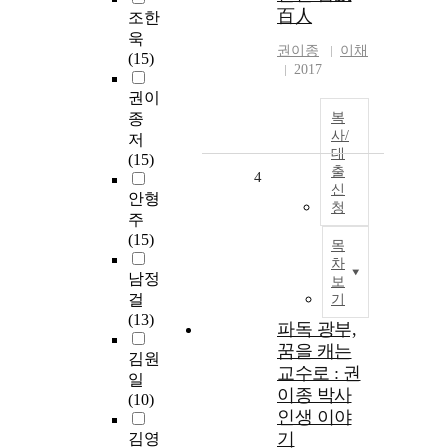
百人
조한
욱
권이종
이채
(15)
2017
권이
종
복
사/
저
대
(15)
출
4
신
안형
청
주
(15)
목
차
남정
보
걸
기
(13)
파독 광부,
꿈을 캐는
김원
교수로 : 권
일
이종 박사
(10)
인생 이야
기
김영