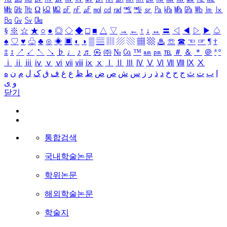
㎒
㎓
㎔
Ω
㏀
㏁
㎊
㎋
㎌
㏖
㏅
㎭
㎮
㎯
㏛
㎩
㎪
㎫
㎬
㏝
㏐
㏓
㏃
㏉
㏜
㏆
§
※
☆
★
○
●
◎
◇
◆
□
■
△
▽
→
←
↑
↓
↔
〓
◁
◀
▷
▶
♤
♠
♡
♥
♧
♣
⊙
◈
▣
◐
◑
▒
▤
▥
▨
▧
▦
▩
♨
☏
☎
☜
☞
¶
†
‡
↕
↗
↙
↖
↘
♭
♩
♪
♬
㉿
㈜
№
㏇
™
㏂
㏘
℡
＃
＆
＊
＠
ª
º
ⅰ
ⅱ
ⅲ
ⅳ
ⅴ
ⅵ
ⅶ
ⅷ
ⅸ
ⅹ
Ⅰ
Ⅱ
Ⅲ
Ⅳ
Ⅴ
Ⅵ
Ⅶ
Ⅷ
Ⅸ
Ⅹ
ا
ب
ت
ث
ج
ح
خ
د
ذ
ر
ز
س
ش
ص
ض
ط
ظ
ع
غ
ف
ق
ک
ل
م
ن
ه
و
ی
닫기
통합검색
국내학술논문
학위논문
해외학술논문
학술지