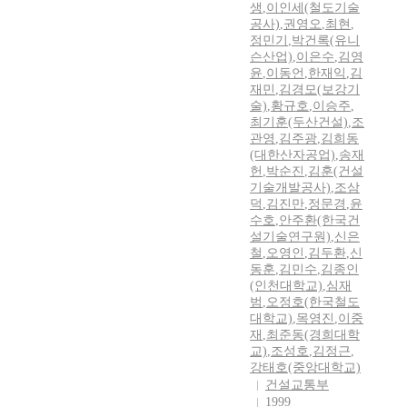
생
,
이인세(철도기술
공사)
,
권영오
,
최현
,
정민기
,
박건록(유니
슨산업)
,
이은수
,
김영
윤
,
이동언
,
한재익
,
김
재민
,
김경모(보강기
술)
,
황규호
,
이승주
,
최기훈(두산건설)
,
조
관영
,
김주광
,
김희동
(대한산자공업)
,
송재
헌
,
박순진
,
김훈(건설
기술개발공사)
,
조삼
덕
,
김진만
,
정문경
,
윤
수호
,
안주환(한국건
설기술연구원)
,
신은
철
,
오영인
,
김두환
,
신
동훈
,
김민수
,
김종인
(인천대학교)
,
심재
범
,
오정호(한국철도
대학교)
,
목영진
,
이중
재
,
최준동(경희대학
교)
,
조성호
,
김정근
,
강태호(중앙대학교)
건설교통부
1999