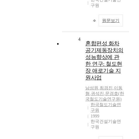
구원
원문보기
4
혼합편성 화차
공기제동장치의
성능향상에 관
한 연구: 철도현
장 애로기술 지
원사업
남성원
,
최경진
,
이동
형
,
권석진
,
문경호(한
국철도기술연구원)
한국철도기술연
구원
1999
한국건설기술연
구원