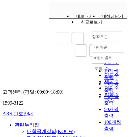
내보내기
내책장담기
한글로보기
정확도순
내림차순
정확도
순
10개씩 출력
내림차순
인기도
순
조회
10개씩
연도순
출력
제목순
20개씩
저자순
출력
고객센터 (평일: 09:00~18:00)
발행기
30개씩
관순
1599-3122
출력
50개씩
ARS 번호안내
출력
100개씩
관련누리집
출력
대학공개강의(KOCW)