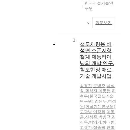
한국건설기술연
구원
원문보기
2
철도차량용 비
석면 스폰지형
철계 제동라이
닝의 개발 연구:
철도현장 애로
기술 개발사업
최경진
,
구병춘
,
남성
원
,
권석진
,
이동형
,
허
현무(한국철도기술
연구원)
,
김완두
,
한성
우(한국기계연구원)
,
고광범
,
이장희
,
이동
훈
,
신성준
,
박병규
,
김
신욱
,
박영기
,
하태범
,
고경찬
,
정종필
,
편흥