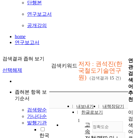
단행본
연구보고서
공개강의
home
연구보고서
검색결과 좁혀 보기
연
저자 : 권석진(한
검색키워드
관
국철도기술연구
선택해제
검
원)
(검색결과
15
건)
색
어
좁혀본 항목 보
추
기순서
천
내보내기
내책장담기
검색량순
이
한글로보기
가나다순
검
1
발행기관
고
색
정확도순
속
어
한국
내림차순