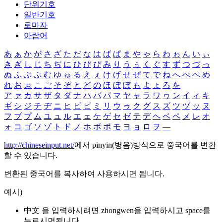
단위기호
일반기호
로마자
아랍어
あ
ぁ
か
が
さ
ざ
た
だ
な
は
ば
ぱ
ま
や
ゃ
ら
わ
ゎ
ん
い
ぃ
き
ぎ
し
じ
ち
ぢ
に
ひ
び
ぴ
み
り
う
ぅ
く
ぐ
す
ず
つ
づ
っ
ぬ
ふ
ぶ
ぷ
む
ゆ
ゅ
る
え
ぇ
け
げ
せ
ぜ
て
で
ね
へ
べ
ぺ
め
れ
お
ぉ
こ
ご
そ
ぞ
と
ど
の
ほ
ぼ
ぽ
も
よ
ょ
ろ
を
ア
ァ
カ
サ
ザ
タ
ダ
ナ
ハ
バ
パ
マ
ヤ
ャ
ラ
ワ
ヮ
ン
イ
ィ
キ
ギ
シ
ジ
チ
ヂ
ニ
ヒ
ビ
ピ
ミ
リ
ウ
ゥ
ク
グ
ス
ズ
ツ
ヅ
ッ
ヌ
フ
ブ
プ
ム
ユ
ュ
ル
エ
ェ
ケ
ゲ
セ
ゼ
テ
デ
ヘ
ベ
ペ
メ
レ
オ
ォ
コ
ゴ
ソ
ゾ
ト
ド
ノ
ホ
ボ
ポ
モ
ヨ
ョ
ロ
ヲ
―
http://chineseinput.net/
에서 pinyin(병음)방식으로 중국어를 변환
할 수 있습니다.
변환된 중국어를 복사하여 사용하시면 됩니다.
예시)
中文 을 입력하시려면
zhongwen
을 입력하시고 space를
누르시면됩니다.