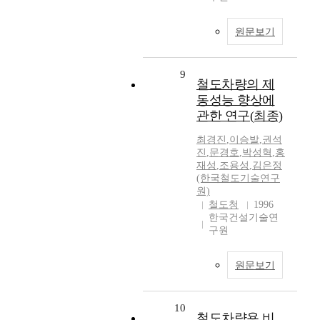
원문보기
9
철도차량의 제
동성능 향상에
관한 연구(최종)
최경진
,
이승발
,
권석
진
,
문경호
,
박성혁
,
홍
재성
,
조용성
,
김은정
(한국철도기술연구
원)
철도청
1996
한국건설기술연
구원
원문보기
10
철도차량용 비