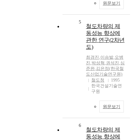
원문보기
5
철도차량의 제
동성능 향상에
관한 연구(2차년
도)
최경진
,
이승발
,
오병
진
,
박성혁
,
권석진
,
심
준완
,
김은정(한국철
도산업기술연구원)
철도청
1995
한국건설기술연
구원
원문보기
6
철도차량의 제
동성능 향상에