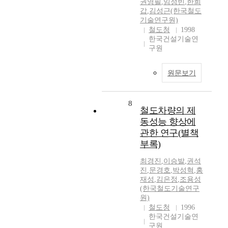
권영필
,
임정빈
,
한희
갑
,
김성근(한국철도
기술연구원)
철도청
1998
한국건설기술연
구원
원문보기
8
철도차량의 제
동성능 향상에
관한 연구(별책
부록)
최경진
,
이승발
,
권석
진
,
문경호
,
박성혁
,
홍
재성
,
김은정
,
조용성
(한국철도기술연구
원)
철도청
1996
한국건설기술연
구원