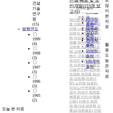
전철 궤도 및 노
로
정확도
건설
많
반개발(1단계 보
순
기술
10개씩 출력
내림차순
이
고서)
인기도
연구
본
순
조회
원
10개씩
양신추
,
황선근
,
신민
자
연도순
(15)
출력
호
,
이희성
,
구병춘
,
오
료
제목순
발행연도
지택
,
나성훈
,
엄기영
,
20개씩
저자순
강윤석
,
이일화
,
이지
출력
하
,
이성혁
,
이진욱
,
신
발행기
1999
30개씩
정렬
,
정우진
,
엄주환
,
(4)
관순
활
출력
강부병
,
최찬용
,
권성
용
50개씩
태
,
고태훈
,
서정원
,
김
1998
도
출력
현기
,
구동회
,
이시한
,
(3)
높
권석진
,
문도영
,
황은
100개씩
주
,
이은희(한국철도
은
출력
1997
기술연구원)
,
정우현
,
자
(3)
조경희
,
유정용
,
임낙
료
광
,
김영종(강원산
1996
업)
,
소찬영
,
임용빈
,
(3)
이성노(인천제철)
,
장
경수
,
전경근
,
최창호
,
1995
백종원
,
이민수(평화
(2)
산업)
,
이종수
,
임영
락
,
류기대
,
박준택
,
이
오늘 본 자료
후삼(강원궤도)
,
안정