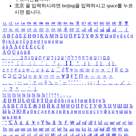
北京 을 입력하시려면
beijing
을 입력하시고 space를 누르
시면 됩니다.
ㅥ
ㅦ
ㅧ
ㅨ
ㅩ
ㅪ
ㅫ
ㅬ
ㅭ
ㅮ
ㅯ
ㅰ
ㅱ
ㅲ
ㅳ
ㅴ
ㅵ
ㅶ
ㅷ
ㅸ
ㅹ
ㅺ
ㅻ
ㅼ
ㅽ
ㅾ
ㅿ
ㆀ
ㆁ
ㆂ
ㆃ
ㆄ
ㆅ
ㆆ
ㆇ
ㆈ
ㆉ
ㆊ
ㆋ
ㆌ
ㆍ
ㆎ
Α
Β
Γ
Δ
Ε
Ζ
Η
Θ
Ι
Κ
Λ
Μ
Ν
Ξ
Ο
Π
Ρ
Σ
Τ
Υ
Φ
Χ
Ψ
Ω
α
β
γ
δ
ε
ζ
η
θ
ι
κ
λ
μ
ν
ξ
ο
π
ρ
σ
τ
υ
φ
χ
ψ
ω
á
à
Á
À
é
è
É
È
ç
Ç
ê
Ä
Ö
Ü
ä
ö
ü
ß
ְ
ֳ
ֲ
ֱ
ָ
ַ
ֵ
ֶ
ִ
ֹ
ּ
ֻ
ׂ
ׁ
ּ
ב
ה
נ
מ
צ
ת
ץ
ש
ד
ג
כ
ע
י
ח
ל
ך
ף
ק
ר
א
ט
ו
ן
ם
פ
‘
’
“
”
〔
〕
〈
〉
「
」
『
』
【
】
＂
（
）
［
］
｛
｝
±
×
÷
≠
≤
≥
∞
∴
♂
♀
∠
⊥
⌒
∂
∇
≡
≒
≪
≫
√
∽
∝
∵
∫
∬
∈
∋
⊆
⊇
⊂
⊃
∪
∩
∧
∨
￢
⇒
⇔
∀
∃
∮
∑
∏
＋
－
＜
＝
＞
、
。
·
‥
…
¨
〃
―
∥
＼
∼
´
～
ˇ
˘
˝
˚
˙
¸
˛
¡
¿
ː
！
＇
，
．
／
：
；
？
＾
＿
｀
｜
½
⅓
⅔
¼
¾
⅛
⅜
⅝
⅞
¹
²
³
⁴
ⁿ
₁
₂
₃
₄
Æ
Ð
Ħ
Ĳ
Ł
Ø
Œ
Þ
Ŧ
Ŋ
æ
đ
ð
ħ
ı
ĳ
ĸ
ŀ
ł
ø
œ
ß
þ
ŧ
ŋ
ŉ
А
Б
В
Г
Д
Е
Ё
Ж
З
И
Й
К
Л
М
Н
О
П
Р
С
Т
У
Ф
Х
Ц
Ч
Ш
Щ
Ъ
Ы
Ь
Э
Ю
Я
а
б
в
г
д
е
ё
ж
з
и
й
к
л
м
н
о
п
р
с
т
у
ф
х
ц
ч
ш
щ
ъ
ы
ь
э
ю
я
′
″
℃
Å
￠
￡
￥
¤
℉
‰
＄
％
Ｆ
￦
㎕
㎖
㎗
ℓ
㎘
㏄
㎣
㎤
㎥
㎦
㎙
㎚
㎛
㎜
㎝
㎞
㎟
㎠
㎡
㎢
㏊
㎍
㎎
㎏
㏏
㎈
㎉
㏈
㎧
㎨
㎰
㎱
㎲
㎳
㎴
㎵
㎶
㎷
㎸
㎹
㎀
㎁
㎂
㎃
㎄
㎺
㎻
㎽
㎾
㎿
㎐
㎑