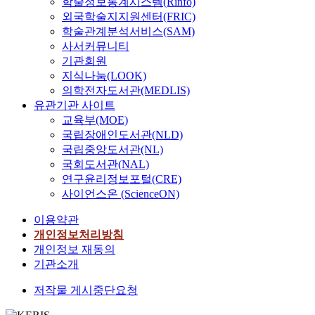
학술정보통계시스템(Rinfo)
외국학술지지원센터(FRIC)
학술관계분석서비스(SAM)
사서커뮤니티
기관회원
지식나눔(LOOK)
의학전자도서관(MEDLIS)
유관기관 사이트
교육부(MOE)
국립장애인도서관(NLD)
국립중앙도서관(NL)
국회도서관(NAL)
연구윤리정보포털(CRE)
사이언스온 (ScienceON)
이용약관
개인정보처리방침
개인정보 재동의
기관소개
저작물 게시중단요청