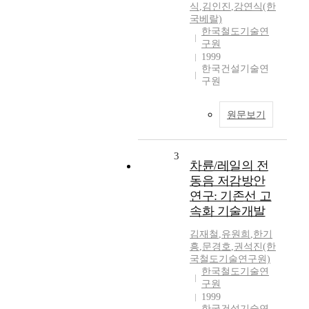
식
,
김인진
,
강연식(한
국베랄)
한국철도기술연
구원
1999
한국건설기술연
구원
원문보기
3
차륜/레일의 전
동음 저감방안
연구: 기존선 고
속화 기술개발
김재철
,
유원희
,
한기
흥
,
문경호
,
권석진(한
국철도기술연구원)
한국철도기술연
구원
1999
한국건설기술연