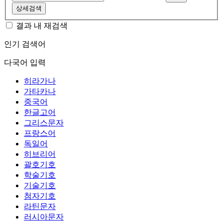
상세검색
결과 내 재검색
인기 검색어
다국어 입력
히라가나
가타카나
중국어
한글고어
그리스문자
프랑스어
독일어
히브리어
괄호기호
학술기호
기술기호
첨자기호
라틴문자
러시아문자