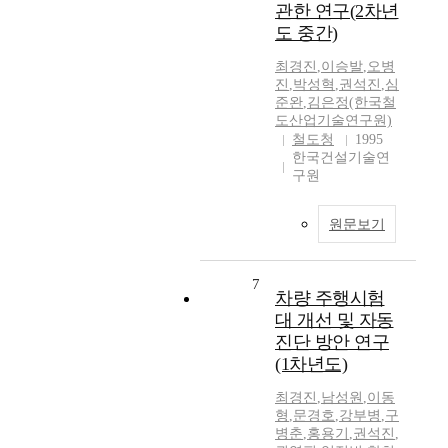
관한 연구(2차년
도 중간)
최경진
,
이승발
,
오병
진
,
박성혁
,
권석진
,
심
준완
,
김은정(한국철
도산업기술연구원)
철도청
1995
한국건설기술연
구원
원문보기
7
차량 주행시험
대 개선 및 자동
진단 방안 연구
(1차년도)
최경진
,
남성원
,
이동
형
,
문경호
,
강부병
,
구
병춘
,
홍용기
,
권석진
,