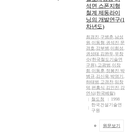
석면 스폰지형
철계 제동라이
닝의 개발연구(1
차년도)
최경진
,
구병춘
,
남성
원
,
이동형
,
권석진
,
문
경호
,
강부병
,
이희성
,
권성태
,
김완두
,
우창
수(한국철도기술연
구원)
,
고광범
,
이장
희
,
이동훈
,
정봉진
,
박
병규
,
김신욱
,
박영기
,
하태범
,
고경찬
,
임창
덕
,
편흥식
,
김인진
,
강
연식(한국베랄)
철도청
1998
한국건설기술연
구원
원문보기