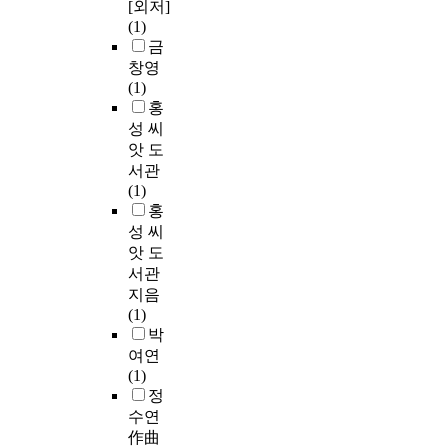
[외저]
(1)
금
창영
(1)
홍
성 씨
앗 도
서관
(1)
홍
성 씨
앗 도
서관
지음
(1)
박
여연
(1)
정
수연
作曲