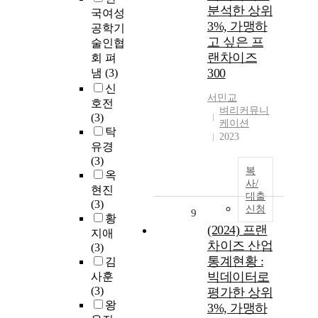
분석한 상위
국여성
3%, 가맹하
공학기
고 싶은 프
술인협
랜차이즈
회 펴
300
냄
(3)
신
서민교
호전
벼리커뮤니
(3)
케이션
탁
2023
유경
(3)
복
옥
사/
현진
대출
(3)
신청
9
황
(2024) 프랜
지애
차이즈 산업
(3)
통계현황 :
김
빅데이터로
사훈
(3)
평가한 상위
왕
3%, 가맹하