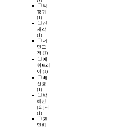
박
청귀
(1)
신
재각
(1)
서
민교
저
(1)
애
쉬트레
이
(1)
배
선경
(1)
박
혜신
[외]저
(1)
권
민희