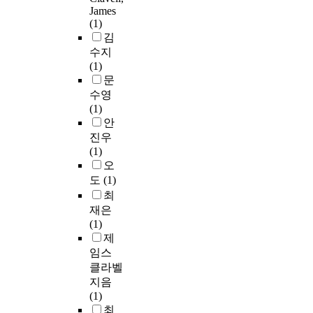
James
(1)
김
수지
(1)
문
수영
(1)
안
진우
(1)
오
도
(1)
최
재은
(1)
제
임스
클라벨
지음
(1)
최