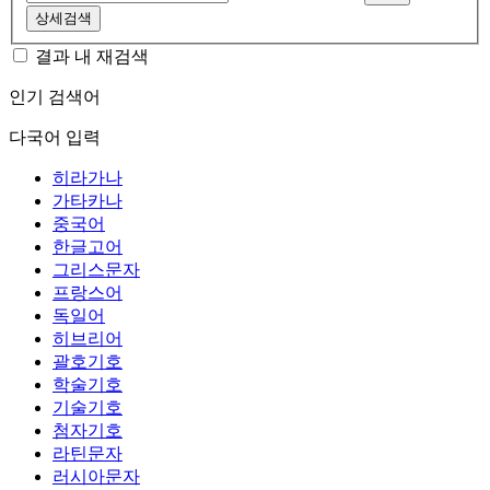
상세검색
결과 내 재검색
인기 검색어
다국어 입력
히라가나
가타카나
중국어
한글고어
그리스문자
프랑스어
독일어
히브리어
괄호기호
학술기호
기술기호
첨자기호
라틴문자
러시아문자