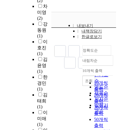
(2)
차
미영
(2)
강
내보내기
동원
내책장담기
(1)
한글로보기
이
호진
정확도순
(1)
김
내림차순
정확도
윤영
순
10개씩 출력
(1)
내림차순
인기도
한
순
조회
10개씩
경민
연도순
(1)
출력
제목순
김
20개씩
저자순
태희
출력
발행기
(1)
30개씩
관순
이
출력
미애
50개씩
(1)
출력