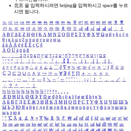
北京 을 입력하시려면
beijing
을 입력하시고 space를 누르
시면 됩니다.
ㅥ
ㅦ
ㅧ
ㅨ
ㅩ
ㅪ
ㅫ
ㅬ
ㅭ
ㅮ
ㅯ
ㅰ
ㅱ
ㅲ
ㅳ
ㅴ
ㅵ
ㅶ
ㅷ
ㅸ
ㅹ
ㅺ
ㅻ
ㅼ
ㅽ
ㅾ
ㅿ
ㆀ
ㆁ
ㆂ
ㆃ
ㆄ
ㆅ
ㆆ
ㆇ
ㆈ
ㆉ
ㆊ
ㆋ
ㆌ
ㆍ
ㆎ
Α
Β
Γ
Δ
Ε
Ζ
Η
Θ
Ι
Κ
Λ
Μ
Ν
Ξ
Ο
Π
Ρ
Σ
Τ
Υ
Φ
Χ
Ψ
Ω
α
β
γ
δ
ε
ζ
η
θ
ι
κ
λ
μ
ν
ξ
ο
π
ρ
σ
τ
υ
φ
χ
ψ
ω
á
à
Á
À
é
è
É
È
ç
Ç
ê
Ä
Ö
Ü
ä
ö
ü
ß
ְ
ֳ
ֲ
ֱ
ָ
ַ
ֵ
ֶ
ִ
ֹ
ּ
ֻ
ׂ
ׁ
ּ
ב
ה
נ
מ
צ
ת
ץ
ש
ד
ג
כ
ע
י
ח
ל
ך
ף
ק
ר
א
ט
ו
ן
ם
פ
‘
’
“
”
〔
〕
〈
〉
「
」
『
』
【
】
＂
（
）
［
］
｛
｝
±
×
÷
≠
≤
≥
∞
∴
♂
♀
∠
⊥
⌒
∂
∇
≡
≒
≪
≫
√
∽
∝
∵
∫
∬
∈
∋
⊆
⊇
⊂
⊃
∪
∩
∧
∨
￢
⇒
⇔
∀
∃
∮
∑
∏
＋
－
＜
＝
＞
、
。
·
‥
…
¨
〃
―
∥
＼
∼
´
～
ˇ
˘
˝
˚
˙
¸
˛
¡
¿
ː
！
＇
，
．
／
：
；
？
＾
＿
｀
｜
½
⅓
⅔
¼
¾
⅛
⅜
⅝
⅞
¹
²
³
⁴
ⁿ
₁
₂
₃
₄
Æ
Ð
Ħ
Ĳ
Ł
Ø
Œ
Þ
Ŧ
Ŋ
æ
đ
ð
ħ
ı
ĳ
ĸ
ŀ
ł
ø
œ
ß
þ
ŧ
ŋ
ŉ
А
Б
В
Г
Д
Е
Ё
Ж
З
И
Й
К
Л
М
Н
О
П
Р
С
Т
У
Ф
Х
Ц
Ч
Ш
Щ
Ъ
Ы
Ь
Э
Ю
Я
а
б
в
г
д
е
ё
ж
з
и
й
к
л
м
н
о
п
р
с
т
у
ф
х
ц
ч
ш
щ
ъ
ы
ь
э
ю
я
′
″
℃
Å
￠
￡
￥
¤
℉
‰
＄
％
Ｆ
￦
㎕
㎖
㎗
ℓ
㎘
㏄
㎣
㎤
㎥
㎦
㎙
㎚
㎛
㎜
㎝
㎞
㎟
㎠
㎡
㎢
㏊
㎍
㎎
㎏
㏏
㎈
㎉
㏈
㎧
㎨
㎰
㎱
㎲
㎳
㎴
㎵
㎶
㎷
㎸
㎹
㎀
㎁
㎂
㎃
㎄
㎺
㎻
㎽
㎾
㎿
㎐
㎑