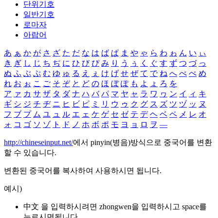
단위기호
일반기호
로마자
아랍어
あ
ぁ
か
が
さ
ざ
た
だ
な
は
ば
ぱ
ま
や
ゃ
ら
わ
ゎ
ん
い
ぃ
き
ぎ
し
じ
ち
ぢ
に
ひ
び
ぴ
み
り
う
ぅ
く
ぐ
す
ず
つ
づ
っ
ぬ
ふ
ぶ
ぷ
む
ゆ
ゅ
る
え
ぇ
け
げ
せ
ぜ
て
で
ね
へ
べ
ぺ
め
れ
お
ぉ
こ
ご
そ
ぞ
と
ど
の
ほ
ぼ
ぽ
も
よ
ょ
ろ
を
ア
ァ
カ
サ
ザ
タ
ダ
ナ
ハ
バ
パ
マ
ヤ
ャ
ラ
ワ
ヮ
ン
イ
ィ
キ
ギ
シ
ジ
チ
ヂ
ニ
ヒ
ビ
ピ
ミ
リ
ウ
ゥ
ク
グ
ス
ズ
ツ
ヅ
ッ
ヌ
フ
ブ
プ
ム
ユ
ュ
ル
エ
ェ
ケ
ゲ
セ
ゼ
テ
デ
ヘ
ベ
ペ
メ
レ
オ
ォ
コ
ゴ
ソ
ゾ
ト
ド
ノ
ホ
ボ
ポ
モ
ヨ
ョ
ロ
ヲ
―
http://chineseinput.net/
에서 pinyin(병음)방식으로 중국어를 변환
할 수 있습니다.
변환된 중국어를 복사하여 사용하시면 됩니다.
예시)
中文 을 입력하시려면
zhongwen
을 입력하시고 space를
누르시면됩니다.