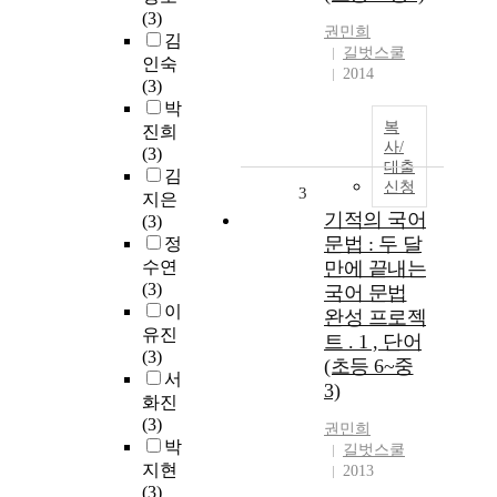
(3)
권민희
김
길벗스쿨
인숙
2014
(3)
박
복
진희
사/
(3)
대출
김
신청
3
지은
기적의 국어
(3)
문법 : 두 달
정
수연
만에 끝내는
(3)
국어 문법
이
완성 프로젝
유진
트 . 1 , 단어
(3)
(초등 6~중
서
3)
화진
(3)
권민희
박
길벗스쿨
지현
2013
(3)