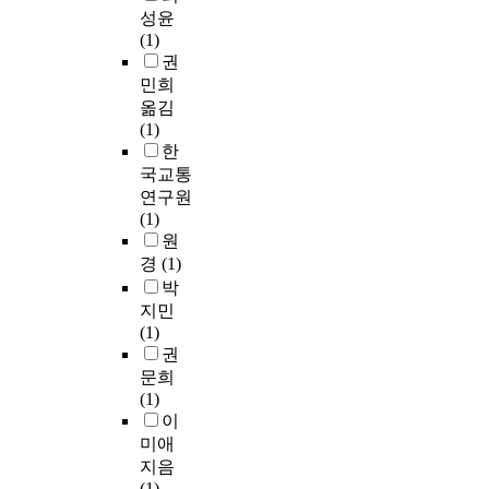
성윤
(1)
권
민희
옮김
(1)
한
국교통
연구원
(1)
원
경
(1)
박
지민
(1)
권
문희
(1)
이
미애
지음
(1)