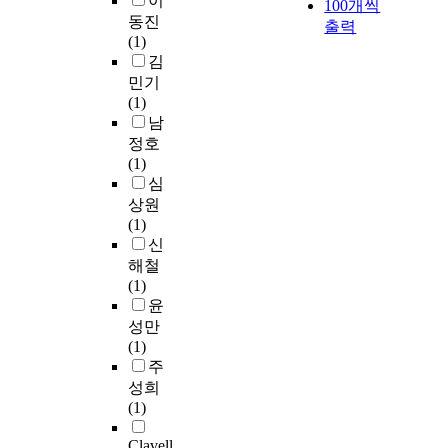
이
100개씩
동진
출력
(1)
김
민기
(1)
남
정호
(1)
심
상원
(1)
신
해철
(1)
윤
성만
(1)
주
성희
(1)
Clavell,