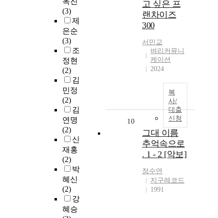
옥진
고 싶은 프
(3)
랜차이즈
제
300
은순
(3)
서민교
조
벼리커뮤니
케이션
정현
2024
(2)
김
민정
복
(2)
사/
김
대출
신청
연명
10
(2)
그대 이름
신
추억속으로
재홍
. 1 - 2 [악보]
(2)
박
정수연
혜신
지구레코드
(2)
1991
강
혜승