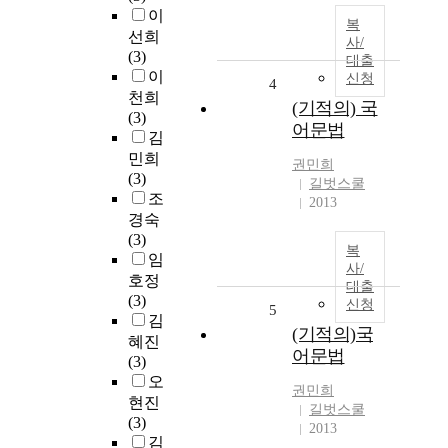
이
복
선희
사/
(3)
대출
이
신청
4
천희
(기적의) 국
(3)
어문법
김
민희
권민희
(3)
길벗스쿨
조
2013
경숙
(3)
복
임
사/
호정
대출
(3)
신청
5
김
(기적의)국
혜진
어문법
(3)
오
권민희
현진
길벗스쿨
(3)
2013
김