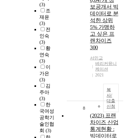
6,847개 정
(3)
보공개서 빅
조
데이터로 분
재윤
석한 상위
(3)
5% 가맹하
전
고 싶은 프
인숙
랜차이즈
(3)
300
황
연숙
서민교
(3)
벼리커뮤니
이
케이션
가은
2021
(3)
김
복
주아
사/
(3)
대출
한
신청
8
국여성
(2023) 프랜
공학기
차이즈 산업
술인협
통계현황 :
회
(3)
빅데이터로
한