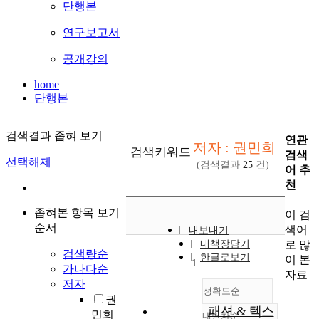
단행본
연구보고서
공개강의
home
단행본
검색결과 좁혀 보기
연관
저자 : 권민희
검색키워드
검색
선택해제
(검색결과
25
건)
어 추
천
좁혀본 항목 보기
이 검
순서
색어
내보내기
로 많
내책장담기
검색량순
한글로보기
이 본
1
가나다순
자료
저자
정확도순
권
패션 & 텍스
민희
내림차순