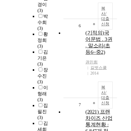
경이
복
(3)
사/
박
대출
수희
신청
6
(3)
(기적의)국
황
어문법 . 3권
정희
, 말소리(초
(3)
등6~중2)
김
기은
권민희
(3)
길벗스쿨
장
2014
수진
(3)
이
복
사/
형래
대출
(3)
신청
7
집
(2021) 프랜
필진
(3)
차이즈 산업
김
통계현황 :
세희