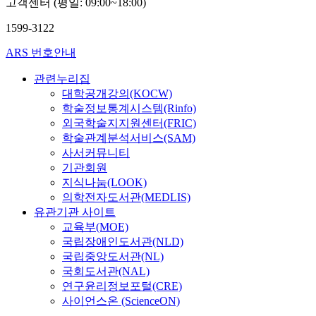
고객센터 (평일: 09:00~18:00)
1599-3122
ARS 번호안내
관련누리집
대학공개강의(KOCW)
학술정보통계시스템(Rinfo)
외국학술지지원센터(FRIC)
학술관계분석서비스(SAM)
사서커뮤니티
기관회원
지식나눔(LOOK)
의학전자도서관(MEDLIS)
유관기관 사이트
교육부(MOE)
국립장애인도서관(NLD)
국립중앙도서관(NL)
국회도서관(NAL)
연구윤리정보포털(CRE)
사이언스온 (ScienceON)