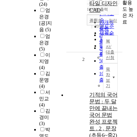
정확도
활용
타일 디자인
(24)
순
도 높
10개씩 출력
CAD
엄
내림차순
인기도
은 자
은경
순
조회
권민희
청람
료
10개씩
[공]지
연도순
2010
출력
음
(5)
제목순
20개씩
엄
저자순
출력
복
은경
발행기
사/
30개씩
(5)
관순
대출
출력
이
신청
2
50개씩
지영
출력
(4)
목
김
100개씩
차
문명
출력
보
(4)
기
서
기적의 국어
민교
문법 : 두 달
(4)
만에 끝내는
김
국어 문법
경미
완성 프로젝
(3)
트 . 2 , 문장
박
(초등6~중2)
영도