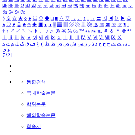
㎒
㎓
㎔
Ω
㏀
㏁
㎊
㎋
㎌
㏖
㏅
㎭
㎮
㎯
㏛
㎩
㎪
㎫
㎬
㏝
㏐
㏓
㏃
㏉
㏜
㏆
§
※
☆
★
○
●
◎
◇
◆
□
■
△
▽
→
←
↑
↓
↔
〓
◁
◀
▷
▶
♤
♠
♡
♥
♧
♣
⊙
◈
▣
◐
◑
▒
▤
▥
▨
▧
▦
▩
♨
☏
☎
☜
☞
¶
†
‡
↕
↗
↙
↖
↘
♭
♩
♪
♬
㉿
㈜
№
㏇
™
㏂
㏘
℡
＃
＆
＊
＠
ª
º
ⅰ
ⅱ
ⅲ
ⅳ
ⅴ
ⅵ
ⅶ
ⅷ
ⅸ
ⅹ
Ⅰ
Ⅱ
Ⅲ
Ⅳ
Ⅴ
Ⅵ
Ⅶ
Ⅷ
Ⅸ
Ⅹ
ا
ب
ت
ث
ج
ح
خ
د
ذ
ر
ز
س
ش
ص
ض
ط
ظ
ع
غ
ف
ق
ک
ل
م
ن
ه
و
ی
닫기
통합검색
국내학술논문
학위논문
해외학술논문
학술지