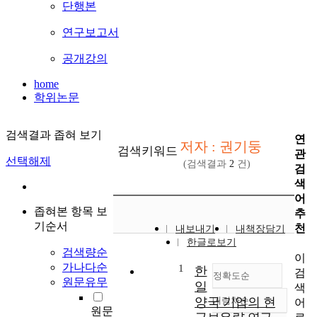
단행본
연구보고서
공개강의
home
학위논문
검색결과 좁혀 보기
연
저자 : 권기둥
검색키워드
관
선택해제
(검색결과
2
건)
검
색
어
좁혀본 항목 보
추
기순서
천
내보내기
내책장담기
한글로보기
검색량순
이
가나다순
1
한
검
정확도순
원문유무
일
색
양국 기업의 현
내림차순
어
정확도
원문