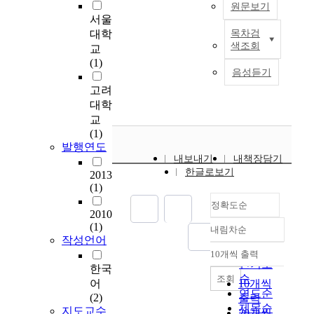
원문보기
서울
대학
목차검
최
색조회
교
근
(1)
클
음성듣기
라
고려
우
대학
드
교
컴
(1)
퓨
발행연도
팅
내보내기
내책장담기
,
한글로보기
2013
C
(1)
C
정확도순
N
2010
등
(1)
내림차순
미
정확도
작성언어
래
순
10개씩 출력
내림차순
인
인기도
한국
터
순
조회
어
10개씩
넷
연도순
(2)
출력
에
제목순
지도교수
20개씩