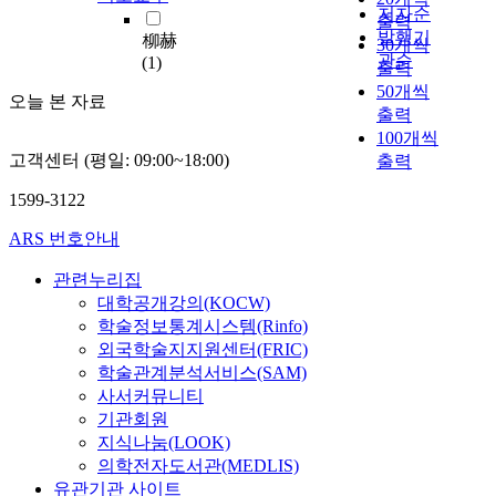
대
저자순
출력
한
발행기
柳赫
30개씩
관
관순
(1)
출력
심
50개씩
이
오늘 본 자료
출력
높
100개씩
아
고객센터 (평일: 09:00~18:00)
출력
지
고
1599-3122
새
로
ARS 번호안내
운
네
관련누리집
트
대학공개강의(KOCW)
워
학술정보통계시스템(Rinfo)
크
외국학술지지원센터(FRIC)
시
학술관계분석서비스(SAM)
스
사서커뮤니티
템
기관회원
의
지식나눔(LOOK)
개
의학전자도서관(MEDLIS)
발
유관기관 사이트
이