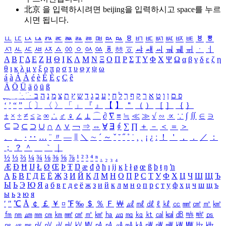
北京 을 입력하시려면
beijing
을 입력하시고 space를 누르
시면 됩니다.
ㅥ
ㅦ
ㅧ
ㅨ
ㅩ
ㅪ
ㅫ
ㅬ
ㅭ
ㅮ
ㅯ
ㅰ
ㅱ
ㅲ
ㅳ
ㅴ
ㅵ
ㅶ
ㅷ
ㅸ
ㅹ
ㅺ
ㅻ
ㅼ
ㅽ
ㅾ
ㅿ
ㆀ
ㆁ
ㆂ
ㆃ
ㆄ
ㆅ
ㆆ
ㆇ
ㆈ
ㆉ
ㆊ
ㆋ
ㆌ
ㆍ
ㆎ
Α
Β
Γ
Δ
Ε
Ζ
Η
Θ
Ι
Κ
Λ
Μ
Ν
Ξ
Ο
Π
Ρ
Σ
Τ
Υ
Φ
Χ
Ψ
Ω
α
β
γ
δ
ε
ζ
η
θ
ι
κ
λ
μ
ν
ξ
ο
π
ρ
σ
τ
υ
φ
χ
ψ
ω
á
à
Á
À
é
è
É
È
ç
Ç
ê
Ä
Ö
Ü
ä
ö
ü
ß
ְ
ֳ
ֲ
ֱ
ָ
ַ
ֵ
ֶ
ִ
ֹ
ּ
ֻ
ׂ
ׁ
ּ
ב
ה
נ
מ
צ
ת
ץ
ש
ד
ג
כ
ע
י
ח
ל
ך
ף
ק
ר
א
ט
ו
ן
ם
פ
‘
’
“
”
〔
〕
〈
〉
「
」
『
』
【
】
＂
（
）
［
］
｛
｝
±
×
÷
≠
≤
≥
∞
∴
♂
♀
∠
⊥
⌒
∂
∇
≡
≒
≪
≫
√
∽
∝
∵
∫
∬
∈
∋
⊆
⊇
⊂
⊃
∪
∩
∧
∨
￢
⇒
⇔
∀
∃
∮
∑
∏
＋
－
＜
＝
＞
、
。
·
‥
…
¨
〃
―
∥
＼
∼
´
～
ˇ
˘
˝
˚
˙
¸
˛
¡
¿
ː
！
＇
，
．
／
：
；
？
＾
＿
｀
｜
½
⅓
⅔
¼
¾
⅛
⅜
⅝
⅞
¹
²
³
⁴
ⁿ
₁
₂
₃
₄
Æ
Ð
Ħ
Ĳ
Ł
Ø
Œ
Þ
Ŧ
Ŋ
æ
đ
ð
ħ
ı
ĳ
ĸ
ŀ
ł
ø
œ
ß
þ
ŧ
ŋ
ŉ
А
Б
В
Г
Д
Е
Ё
Ж
З
И
Й
К
Л
М
Н
О
П
Р
С
Т
У
Ф
Х
Ц
Ч
Ш
Щ
Ъ
Ы
Ь
Э
Ю
Я
а
б
в
г
д
е
ё
ж
з
и
й
к
л
м
н
о
п
р
с
т
у
ф
х
ц
ч
ш
щ
ъ
ы
ь
э
ю
я
′
″
℃
Å
￠
￡
￥
¤
℉
‰
＄
％
Ｆ
￦
㎕
㎖
㎗
ℓ
㎘
㏄
㎣
㎤
㎥
㎦
㎙
㎚
㎛
㎜
㎝
㎞
㎟
㎠
㎡
㎢
㏊
㎍
㎎
㎏
㏏
㎈
㎉
㏈
㎧
㎨
㎰
㎱
㎲
㎳
㎴
㎵
㎶
㎷
㎸
㎹
㎀
㎁
㎂
㎃
㎄
㎺
㎻
㎽
㎾
㎿
㎐
㎑