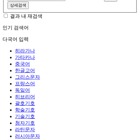
상세검색
결과 내 재검색
인기 검색어
다국어 입력
히라가나
가타카나
중국어
한글고어
그리스문자
프랑스어
독일어
히브리어
괄호기호
학술기호
기술기호
첨자기호
라틴문자
러시아문자