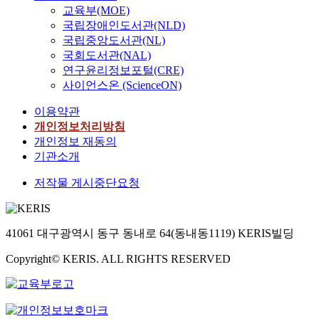
교육부(MOE)
활
국립장애인도서관(NLD)
발
국립중앙도서관(NL)
해
국회도서관(NAL)
지
면
연구윤리정보포털(CRE)
서
사이언스온 (ScienceON)
현
이용약관
재
개인정보처리방침
인
터
개인정보 재동의
넷
기관소개
에
저작물 게시중단요청
확
장
성
및
41061 대구광역시 동구 동내로 64(동내동1119) KERIS빌딩
유
연
Copyright© KERIS. ALL RIGHTS RESERVED
성
을
제
공