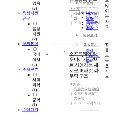
금보유량 연구
로
순
있음
10개씩 출력
내림차순
많
인기도
(2)
권기둥
이
순
조회
음성지원
10개씩
서울대학교 대학
본
연도순
유무
원
출력
자
제목순
2010
국내석사
20개씩
료
저자순
음성
출력
발행기
지원
30개씩
원문보기
관순
(2)
출력
학위유형
활
음성듣기
50개씩
용
출력
2
소프트웨어 라
국내
도
100개씩
우터에서 GPU
석사
높
출력
(2)
를 사용하는 새
은
주제분류
로운 IP 패킷 라
자
우팅 구조
료
사회
과학
권기둥
高麗大學校 融合
(1)
소프트웨어專門
大學院
공학
2013
국내석사
(1)
수여기관