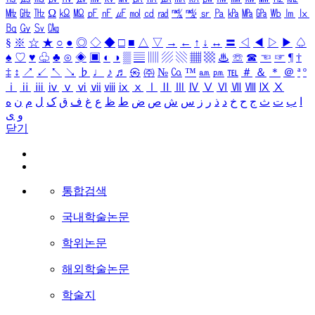
㎒
㎓
㎔
Ω
㏀
㏁
㎊
㎋
㎌
㏖
㏅
㎭
㎮
㎯
㏛
㎩
㎪
㎫
㎬
㏝
㏐
㏓
㏃
㏉
㏜
㏆
§
※
☆
★
○
●
◎
◇
◆
□
■
△
▽
→
←
↑
↓
↔
〓
◁
◀
▷
▶
♤
♠
♡
♥
♧
♣
⊙
◈
▣
◐
◑
▒
▤
▥
▨
▧
▦
▩
♨
☏
☎
☜
☞
¶
†
‡
↕
↗
↙
↖
↘
♭
♩
♪
♬
㉿
㈜
№
㏇
™
㏂
㏘
℡
＃
＆
＊
＠
ª
º
ⅰ
ⅱ
ⅲ
ⅳ
ⅴ
ⅵ
ⅶ
ⅷ
ⅸ
ⅹ
Ⅰ
Ⅱ
Ⅲ
Ⅳ
Ⅴ
Ⅵ
Ⅶ
Ⅷ
Ⅸ
Ⅹ
ا
ب
ت
ث
ج
ح
خ
د
ذ
ر
ز
س
ش
ص
ض
ط
ظ
ع
غ
ف
ق
ک
ل
م
ن
ه
و
ی
닫기
통합검색
국내학술논문
학위논문
해외학술논문
학술지