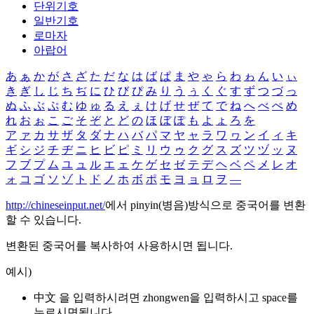
단위기호
일반기호
로마자
아랍어
あ
ぁ
か
が
さ
ざ
た
だ
な
は
ば
ぱ
ま
や
ゃ
ら
わ
ゎ
ん
い
ぃ
き
ぎ
し
じ
ち
ぢ
に
ひ
び
ぴ
み
り
う
ぅ
く
ぐ
す
ず
つ
づ
っ
ぬ
ふ
ぶ
ぷ
む
ゆ
ゅ
る
え
ぇ
け
げ
せ
ぜ
て
で
ね
へ
べ
ぺ
め
れ
お
ぉ
こ
ご
そ
ぞ
と
ど
の
ほ
ぼ
ぽ
も
よ
ょ
ろ
を
ア
ァ
カ
サ
ザ
タ
ダ
ナ
ハ
バ
パ
マ
ヤ
ャ
ラ
ワ
ヮ
ン
イ
ィ
キ
ギ
シ
ジ
チ
ヂ
ニ
ヒ
ビ
ピ
ミ
リ
ウ
ゥ
ク
グ
ス
ズ
ツ
ヅ
ッ
ヌ
フ
ブ
プ
ム
ユ
ュ
ル
エ
ェ
ケ
ゲ
セ
ゼ
テ
デ
ヘ
ベ
ペ
メ
レ
オ
ォ
コ
ゴ
ソ
ゾ
ト
ド
ノ
ホ
ボ
ポ
モ
ヨ
ョ
ロ
ヲ
―
http://chineseinput.net/
에서 pinyin(병음)방식으로 중국어를 변환
할 수 있습니다.
변환된 중국어를 복사하여 사용하시면 됩니다.
예시)
中文 을 입력하시려면
zhongwen
을 입력하시고 space를
누르시면됩니다.