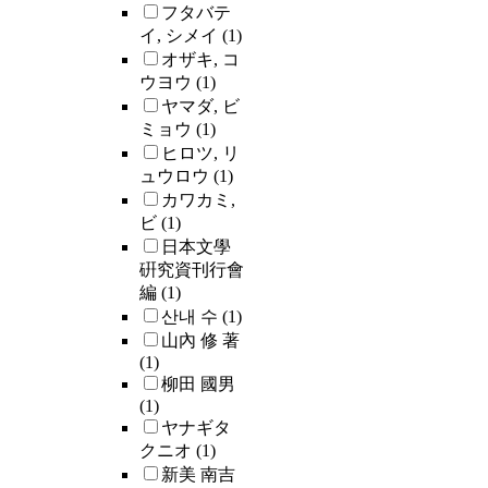
フタバテ
イ, シメイ
(1)
オザキ, コ
ウヨウ
(1)
ヤマダ, ビ
ミョウ
(1)
ヒロツ, リ
ュウロウ
(1)
カワカミ,
ビ
(1)
日本文學
硏究資刊行會
編
(1)
산내 수
(1)
山內 修 著
(1)
柳田 國男
(1)
ヤナギタ
クニオ
(1)
新美 南吉