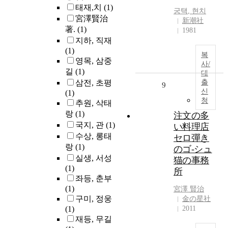
태재,치
(1)
궁택
,
현치
宮澤賢治
新潮社
著.
(1)
1981
지하, 직재
(1)
복
영목, 삼중
사/
길
(1)
대
삼전, 초평
출
9
신
(1)
청
추원, 삭태
랑
(1)
注文の多
국지, 관
(1)
い料理店
수상, 롱태
セロ彈き
랑
(1)
のゴ-シュ
실생, 서성
猫の事務
(1)
所
좌등, 춘부
(1)
宮澤 賢治
구미, 정웅
金の星社
(1)
2011
재등, 무길