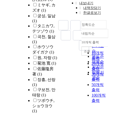
내보내기
ミヤギ, カ
내책장담기
ズオ
(1)
한글로보기
궁성, 일남
(1)
정확도순
タニカワ,
テツゾウ
(1)
내림차순
정확도
곡천, 철삼
순
(1)
10개씩 출력
내림차순
인기도
ホウソウ
순
조회
ダイガク
(1)
10개씩
연도순
원, 자랑
(1)
출력
제목순
菊池 寬
(1)
20개씩
저자순
佐藤隆房
출력
발행기
著
(1)
30개씩
관순
출력
장흥, 선랑
(1)
50개씩
구보전, 만
출력
태랑
(1)
100개씩
ツボウチ,
출력
ショウヨウ
(1)