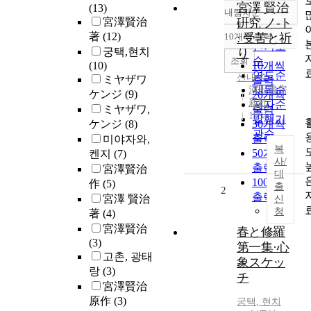
宮澤 賢治
(13)
내림차순
정확도
宮澤賢治
硏究 ノ-ト
순
著
(12)
10개씩 출력
: 受苦と祈
내림차순
인기도
궁택,현치
り
순
조회
(10)
10개씩
연도순
산내 수
ミヤザワ
출력
제목순
河出書房
ケンジ
(9)
20개씩
新社
저자순
ミヤザワ,
출력
1991
발행기
ケンジ
(8)
30개씩
관순
출력
미야자와,
복
50개씩
켄지
(7)
사/
출력
宮澤賢治
대
100개씩
作
(5)
출
2
출력
宮澤 賢治
신
청
著
(4)
宮澤賢治
春と修羅
(3)
第一集·心
고촌, 광태
象スケッ
랑
(3)
チ
宮澤賢治
原作
(3)
궁택
,
현치