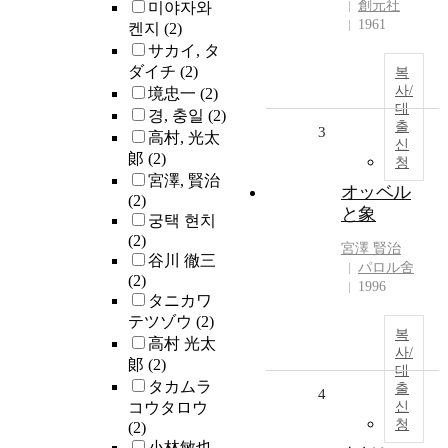
創元社
미야자와
1961
켄지
(2)
サカイ, タ
ダイチ
(2)
복
사/
境忠一
(2)
대
경, 충일
(2)
출
3
高村, 光太
신
郞
(2)
청
宮澤, 賢治
オッベル
(2)
と象
궁택 현치
(2)
宮澤 賢治
谷川 徹三
パロル舍
(2)
1996
タニカワ
テツゾウ
(2)
복
高村 光太
사/
郞
(2)
대
タカムラ
출
4
コウタロウ
신
청
(2)
小林敏也