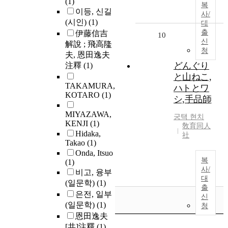
(1)
복
이등, 신길
사/
(시인)
(1)
대
출
伊藤信吉
10
신
解說 ; 飛高隆
청
夫, 恩田逸夫
どんぐり
注釋
(1)
と山ねこ,
TAKAMURA,
ハトとワ
KOTARO
(1)
シ,手品師
MIYAZAWA,
궁택
현치
KENJI
(1)
敎育同人
Hidaka,
社
Takao
(1)
Onda, Itsuo
복
(1)
사/
비고, 융부
대
(일문학)
(1)
출
은전, 일부
신
(일문학)
(1)
청
恩田逸夫
[共]注釋
(1)