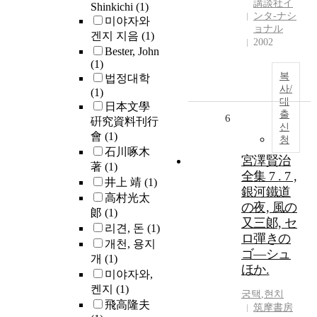
講談社イ
Shinkichi
(1)
ンタ-ナシ
미야자와
ョナル
겐지 지음
(1)
2002
Bester, John
(1)
복
법정대학
사/
(1)
대
日本文學
출
6
硏究資料刊行
신
會
(1)
청
石川啄木
宮澤賢治
著
(1)
全集 7 . 7 ,
井上 靖
(1)
銀河鐵道
高村光太
の夜, 風の
郞
(1)
又三郞, セ
리견, 돈
(1)
ロ彈きの
개천, 용지
ゴ―シュ
개
(1)
ほか.
미야자와,
켄지
(1)
궁택
,
현치
飛高隆夫
筑摩書房