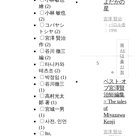
よだかの
繪
(2)
星
小林 敏也
(2)
宮澤 賢治
コバヤシ
パロル舍
1996
トシヤ
(2)
宮澤 賢治
作
(2)
복
사/
谷川 徹三
대
編
(2)
출
5
타니카와
신
테츠조
(2)
청
박정임
(1)
ベスト·オ
谷川徹三
ブ宮澤賢
(1)
治短編集
高村光太
= The tales
郞 著
(1)
of
宮城一男
Miyazawa
(1)
Kenji
사전, 인언
(1)
宮澤 賢治
Ito,