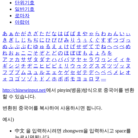
단위기호
일반기호
로마자
아랍어
あ
ぁ
か
が
さ
ざ
た
だ
な
は
ば
ぱ
ま
や
ゃ
ら
わ
ゎ
ん
い
ぃ
き
ぎ
し
じ
ち
ぢ
に
ひ
び
ぴ
み
り
う
ぅ
く
ぐ
す
ず
つ
づ
っ
ぬ
ふ
ぶ
ぷ
む
ゆ
ゅ
る
え
ぇ
け
げ
せ
ぜ
て
で
ね
へ
べ
ぺ
め
れ
お
ぉ
こ
ご
そ
ぞ
と
ど
の
ほ
ぼ
ぽ
も
よ
ょ
ろ
を
ア
ァ
カ
サ
ザ
タ
ダ
ナ
ハ
バ
パ
マ
ヤ
ャ
ラ
ワ
ヮ
ン
イ
ィ
キ
ギ
シ
ジ
チ
ヂ
ニ
ヒ
ビ
ピ
ミ
リ
ウ
ゥ
ク
グ
ス
ズ
ツ
ヅ
ッ
ヌ
フ
ブ
プ
ム
ユ
ュ
ル
エ
ェ
ケ
ゲ
セ
ゼ
テ
デ
ヘ
ベ
ペ
メ
レ
オ
ォ
コ
ゴ
ソ
ゾ
ト
ド
ノ
ホ
ボ
ポ
モ
ヨ
ョ
ロ
ヲ
―
http://chineseinput.net/
에서 pinyin(병음)방식으로 중국어를 변환
할 수 있습니다.
변환된 중국어를 복사하여 사용하시면 됩니다.
예시)
中文 을 입력하시려면
zhongwen
을 입력하시고 space를
누르시면됩니다.