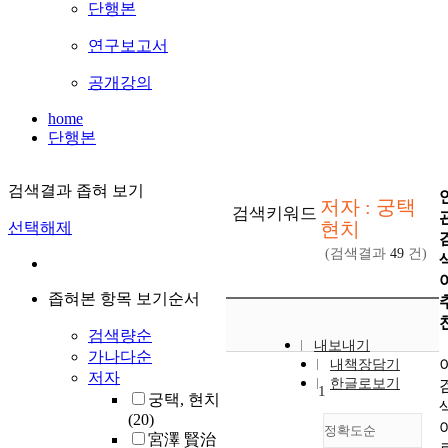
단행본
연구보고서
공개강의
home
단행본
검색결과 좁혀 보기
저자 : 궁택
검색키워드
현치
선택해제
(검색결과
49
건)
좁혀본 항목 보기순서
검색량순
내보내기
가나다순
내책장담기
저자
한글로보기
1
궁택, 현치
(20)
정확도순
宮澤 賢治