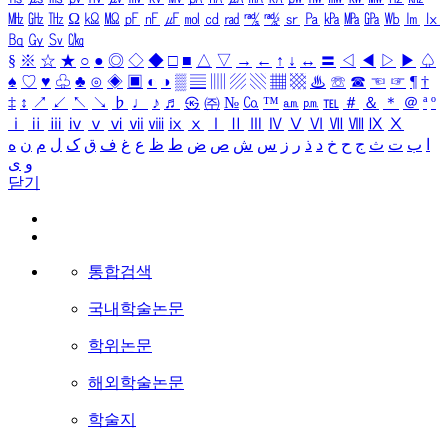
㎒
㎓
㎔
Ω
㏀
㏁
㎊
㎋
㎌
㏖
㏅
㎭
㎮
㎯
㏛
㎩
㎪
㎫
㎬
㏝
㏐
㏓
㏃
㏉
㏜
㏆
§
※
☆
★
○
●
◎
◇
◆
□
■
△
▽
→
←
↑
↓
↔
〓
◁
◀
▷
▶
♤
♠
♡
♥
♧
♣
⊙
◈
▣
◐
◑
▒
▤
▥
▨
▧
▦
▩
♨
☏
☎
☜
☞
¶
†
‡
↕
↗
↙
↖
↘
♭
♩
♪
♬
㉿
㈜
№
㏇
™
㏂
㏘
℡
＃
＆
＊
＠
ª
º
ⅰ
ⅱ
ⅲ
ⅳ
ⅴ
ⅵ
ⅶ
ⅷ
ⅸ
ⅹ
Ⅰ
Ⅱ
Ⅲ
Ⅳ
Ⅴ
Ⅵ
Ⅶ
Ⅷ
Ⅸ
Ⅹ
ا
ب
ت
ث
ج
ح
خ
د
ذ
ر
ز
س
ش
ص
ض
ط
ظ
ع
غ
ف
ق
ک
ل
م
ن
ه
و
ی
닫기
통합검색
국내학술논문
학위논문
해외학술논문
학술지