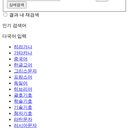
상세검색
결과 내 재검색
인기 검색어
다국어 입력
히라가나
가타카나
중국어
한글고어
그리스문자
프랑스어
독일어
히브리어
괄호기호
학술기호
기술기호
첨자기호
라틴문자
러시아문자