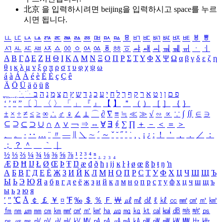
北京 을 입력하시려면
beijing
을 입력하시고 space를 누르
시면 됩니다.
ㅥ
ㅦ
ㅧ
ㅨ
ㅩ
ㅪ
ㅫ
ㅬ
ㅭ
ㅮ
ㅯ
ㅰ
ㅱ
ㅲ
ㅳ
ㅴ
ㅵ
ㅶ
ㅷ
ㅸ
ㅹ
ㅺ
ㅻ
ㅼ
ㅽ
ㅾ
ㅿ
ㆀ
ㆁ
ㆂ
ㆃ
ㆄ
ㆅ
ㆆ
ㆇ
ㆈ
ㆉ
ㆊ
ㆋ
ㆌ
ㆍ
ㆎ
Α
Β
Γ
Δ
Ε
Ζ
Η
Θ
Ι
Κ
Λ
Μ
Ν
Ξ
Ο
Π
Ρ
Σ
Τ
Υ
Φ
Χ
Ψ
Ω
α
β
γ
δ
ε
ζ
η
θ
ι
κ
λ
μ
ν
ξ
ο
π
ρ
σ
τ
υ
φ
χ
ψ
ω
á
à
Á
À
é
è
É
È
ç
Ç
ê
Ä
Ö
Ü
ä
ö
ü
ß
ְ
ֳ
ֲ
ֱ
ָ
ַ
ֵ
ֶ
ִ
ֹ
ּ
ֻ
ׂ
ׁ
ּ
ב
ה
נ
מ
צ
ת
ץ
ש
ד
ג
כ
ע
י
ח
ל
ך
ף
ק
ר
א
ט
ו
ן
ם
פ
‘
’
“
”
〔
〕
〈
〉
「
」
『
』
【
】
＂
（
）
［
］
｛
｝
±
×
÷
≠
≤
≥
∞
∴
♂
♀
∠
⊥
⌒
∂
∇
≡
≒
≪
≫
√
∽
∝
∵
∫
∬
∈
∋
⊆
⊇
⊂
⊃
∪
∩
∧
∨
￢
⇒
⇔
∀
∃
∮
∑
∏
＋
－
＜
＝
＞
、
。
·
‥
…
¨
〃
―
∥
＼
∼
´
～
ˇ
˘
˝
˚
˙
¸
˛
¡
¿
ː
！
＇
，
．
／
：
；
？
＾
＿
｀
｜
½
⅓
⅔
¼
¾
⅛
⅜
⅝
⅞
¹
²
³
⁴
ⁿ
₁
₂
₃
₄
Æ
Ð
Ħ
Ĳ
Ł
Ø
Œ
Þ
Ŧ
Ŋ
æ
đ
ð
ħ
ı
ĳ
ĸ
ŀ
ł
ø
œ
ß
þ
ŧ
ŋ
ŉ
А
Б
В
Г
Д
Е
Ё
Ж
З
И
Й
К
Л
М
Н
О
П
Р
С
Т
У
Ф
Х
Ц
Ч
Ш
Щ
Ъ
Ы
Ь
Э
Ю
Я
а
б
в
г
д
е
ё
ж
з
и
й
к
л
м
н
о
п
р
с
т
у
ф
х
ц
ч
ш
щ
ъ
ы
ь
э
ю
я
′
″
℃
Å
￠
￡
￥
¤
℉
‰
＄
％
Ｆ
￦
㎕
㎖
㎗
ℓ
㎘
㏄
㎣
㎤
㎥
㎦
㎙
㎚
㎛
㎜
㎝
㎞
㎟
㎠
㎡
㎢
㏊
㎍
㎎
㎏
㏏
㎈
㎉
㏈
㎧
㎨
㎰
㎱
㎲
㎳
㎴
㎵
㎶
㎷
㎸
㎹
㎀
㎁
㎂
㎃
㎄
㎺
㎻
㎽
㎾
㎿
㎐
㎑