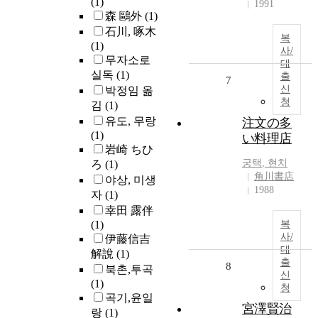
(1)
1991
森 鷗外
(1)
石川, 啄木
복
(1)
사/
무자소로
대
실독
(1)
출
7
신
박정임 옮
청
김
(1)
유도, 무랑
注文の多
(1)
い料理店
岩崎 ちひ
궁택
,
현치
ろ
(1)
角川書店
야상, 미생
1988
자
(1)
幸田 露伴
(1)
복
사/
伊藤信吉
대
解說
(1)
출
8
북촌,투곡
신
(1)
청
곡기,윤일
宮澤賢治
랑
(1)