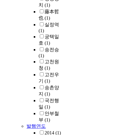
치
(1)
藤本哲
也
(1)
실정역
(1)
궁택일
호
(1)
송전승
(1)
고천원
청
(1)
고전우
기
(1)
송촌양
지
(1)
국전행
일
(1)
안부철
부
(1)
발행연도
2014
(1)