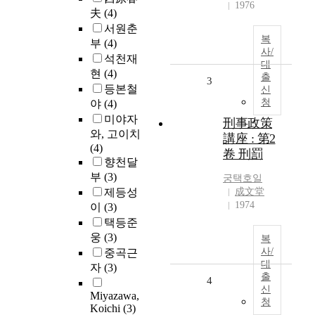
1976
夫
(4)
서원춘
복
부
(4)
사/
석천재
대
현
(4)
출
3
등본철
신
청
야
(4)
미야자
刑事政策
와, 고이치
講座 : 第2
(4)
卷 刑罰
향천달
부
(3)
궁택호일
제등성
成文堂
1974
이
(3)
택등준
웅
(3)
복
사/
중곡근
대
자
(3)
출
4
신
Miyazawa,
청
Koichi
(3)