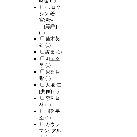
태랑
(1)
C. ロク
シン 著 ;
宮澤浩一
... [等譯]
(1)
藤木英
雄
(1)
編集
(1)
미고조
웅
(1)
상전삼
랑
(1)
大塚 仁
[共]編
(1)
중지철
재
(1)
내전문
소
(1)
カウフ
マン, アル