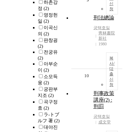
9
하촌강
신
정
(2)
청
영정헌
刑法總論
일
(2)
이곡신
궁택호일
靑林書院
의
(2)
新社
판창굉
1980
(2)
전궁유
(2)
복
아부순
사/
대
이
(2)
출
10
소모득
신
웅
(2)
청
궁판부
刑事政策
지조
(2)
講座(2) :
곡구정
刑罰
효
(2)
ラ-トブ
궁택호일
ルフ 著
(2)
成文堂
대야진