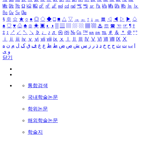
㎒
㎓
㎔
Ω
㏀
㏁
㎊
㎋
㎌
㏖
㏅
㎭
㎮
㎯
㏛
㎩
㎪
㎫
㎬
㏝
㏐
㏓
㏃
㏉
㏜
㏆
§
※
☆
★
○
●
◎
◇
◆
□
■
△
▽
→
←
↑
↓
↔
〓
◁
◀
▷
▶
♤
♠
♡
♥
♧
♣
⊙
◈
▣
◐
◑
▒
▤
▥
▨
▧
▦
▩
♨
☏
☎
☜
☞
¶
†
‡
↕
↗
↙
↖
↘
♭
♩
♪
♬
㉿
㈜
№
㏇
™
㏂
㏘
℡
＃
＆
＊
＠
ª
º
ⅰ
ⅱ
ⅲ
ⅳ
ⅴ
ⅵ
ⅶ
ⅷ
ⅸ
ⅹ
Ⅰ
Ⅱ
Ⅲ
Ⅳ
Ⅴ
Ⅵ
Ⅶ
Ⅷ
Ⅸ
Ⅹ
ا
ب
ت
ث
ج
ح
خ
د
ذ
ر
ز
س
ش
ص
ض
ط
ظ
ع
غ
ف
ق
ک
ل
م
ن
ه
و
ی
닫기
통합검색
국내학술논문
학위논문
해외학술논문
학술지