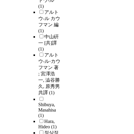
トウ-ル
(1)
アルト
ウ-ル カウ
フマン 編
(1)
中山硏
一 [共]譯
(1)
アルト
ウ-ル·カウ
フマン 著
; 宮澤浩
一, 澁谷勝
久, 原秀男
共譯
(1)
Shibuya,
Masahisa
(1)
Hara,
Hideo
(1)
정상정