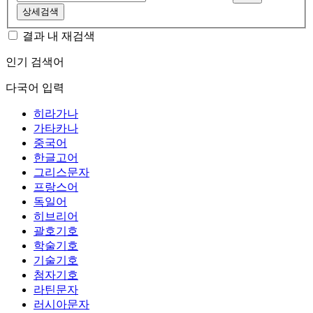
상세검색
결과 내 재검색
인기 검색어
다국어 입력
히라가나
가타카나
중국어
한글고어
그리스문자
프랑스어
독일어
히브리어
괄호기호
학술기호
기술기호
첨자기호
라틴문자
러시아문자