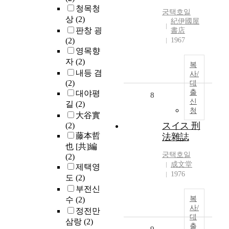
청목청
궁택호일
상
(2)
紀伊國屋
판창 굉
書店
(2)
1967
영목향
자
(2)
복
내등 겸
사/
(2)
대
출
대야평
8
신
길
(2)
청
大谷實
スイス 刑
(2)
藤本哲
法雜誌
也 [共]編
궁택호일
(2)
成文堂
제택영
1976
도
(2)
부전신
복
수
(2)
사/
정전만
대
삼랑
(2)
출