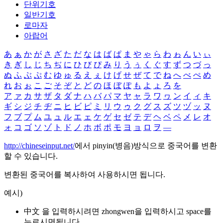
단위기호
일반기호
로마자
아랍어
あ
ぁ
か
が
さ
ざ
た
だ
な
は
ば
ぱ
ま
や
ゃ
ら
わ
ゎ
ん
い
ぃ
き
ぎ
し
じ
ち
ぢ
に
ひ
び
ぴ
み
り
う
ぅ
く
ぐ
す
ず
つ
づ
っ
ぬ
ふ
ぶ
ぷ
む
ゆ
ゅ
る
え
ぇ
け
げ
せ
ぜ
て
で
ね
へ
べ
ぺ
め
れ
お
ぉ
こ
ご
そ
ぞ
と
ど
の
ほ
ぼ
ぽ
も
よ
ょ
ろ
を
ア
ァ
カ
サ
ザ
タ
ダ
ナ
ハ
バ
パ
マ
ヤ
ャ
ラ
ワ
ヮ
ン
イ
ィ
キ
ギ
シ
ジ
チ
ヂ
ニ
ヒ
ビ
ピ
ミ
リ
ウ
ゥ
ク
グ
ス
ズ
ツ
ヅ
ッ
ヌ
フ
ブ
プ
ム
ユ
ュ
ル
エ
ェ
ケ
ゲ
セ
ゼ
テ
デ
ヘ
ベ
ペ
メ
レ
オ
ォ
コ
ゴ
ソ
ゾ
ト
ド
ノ
ホ
ボ
ポ
モ
ヨ
ョ
ロ
ヲ
―
http://chineseinput.net/
에서 pinyin(병음)방식으로 중국어를 변환
할 수 있습니다.
변환된 중국어를 복사하여 사용하시면 됩니다.
예시)
中文 을 입력하시려면
zhongwen
을 입력하시고 space를
누르시면됩니다.