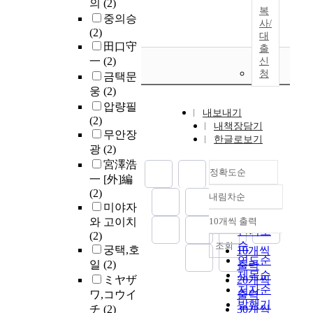
의
(2)
복
중의승
사/
(2)
대
田口守
출
一
(2)
신
청
금택문
웅
(2)
압량필
내보내기
(2)
내책장담기
무안장
한글로보기
광
(2)
宮澤浩
정확도순
一 [外]編
(2)
내림차순
정확도
미야자
순
와 고이치
10개씩 출력
내림차순
인기도
(2)
순
조회
궁택,호
10개씩
연도순
일
(2)
출력
제목순
ミヤザ
20개씩
저자순
ワ,コウイ
출력
발행기
チ
(2)
30개씩