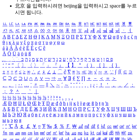
北京 을 입력하시려면
beijing
을 입력하시고 space를 누르
시면 됩니다.
ㅥ
ㅦ
ㅧ
ㅨ
ㅩ
ㅪ
ㅫ
ㅬ
ㅭ
ㅮ
ㅯ
ㅰ
ㅱ
ㅲ
ㅳ
ㅴ
ㅵ
ㅶ
ㅷ
ㅸ
ㅹ
ㅺ
ㅻ
ㅼ
ㅽ
ㅾ
ㅿ
ㆀ
ㆁ
ㆂ
ㆃ
ㆄ
ㆅ
ㆆ
ㆇ
ㆈ
ㆉ
ㆊ
ㆋ
ㆌ
ㆍ
ㆎ
Α
Β
Γ
Δ
Ε
Ζ
Η
Θ
Ι
Κ
Λ
Μ
Ν
Ξ
Ο
Π
Ρ
Σ
Τ
Υ
Φ
Χ
Ψ
Ω
α
β
γ
δ
ε
ζ
η
θ
ι
κ
λ
μ
ν
ξ
ο
π
ρ
σ
τ
υ
φ
χ
ψ
ω
á
à
Á
À
é
è
É
È
ç
Ç
ê
Ä
Ö
Ü
ä
ö
ü
ß
ְ
ֳ
ֲ
ֱ
ָ
ַ
ֵ
ֶ
ִ
ֹ
ּ
ֻ
ׂ
ׁ
ּ
ב
ה
נ
מ
צ
ת
ץ
ש
ד
ג
כ
ע
י
ח
ל
ך
ף
ק
ר
א
ט
ו
ן
ם
פ
‘
’
“
”
〔
〕
〈
〉
「
」
『
』
【
】
＂
（
）
［
］
｛
｝
±
×
÷
≠
≤
≥
∞
∴
♂
♀
∠
⊥
⌒
∂
∇
≡
≒
≪
≫
√
∽
∝
∵
∫
∬
∈
∋
⊆
⊇
⊂
⊃
∪
∩
∧
∨
￢
⇒
⇔
∀
∃
∮
∑
∏
＋
－
＜
＝
＞
、
。
·
‥
…
¨
〃
―
∥
＼
∼
´
～
ˇ
˘
˝
˚
˙
¸
˛
¡
¿
ː
！
＇
，
．
／
：
；
？
＾
＿
｀
｜
½
⅓
⅔
¼
¾
⅛
⅜
⅝
⅞
¹
²
³
⁴
ⁿ
₁
₂
₃
₄
Æ
Ð
Ħ
Ĳ
Ł
Ø
Œ
Þ
Ŧ
Ŋ
æ
đ
ð
ħ
ı
ĳ
ĸ
ŀ
ł
ø
œ
ß
þ
ŧ
ŋ
ŉ
А
Б
В
Г
Д
Е
Ё
Ж
З
И
Й
К
Л
М
Н
О
П
Р
С
Т
У
Ф
Х
Ц
Ч
Ш
Щ
Ъ
Ы
Ь
Э
Ю
Я
а
б
в
г
д
е
ё
ж
з
и
й
к
л
м
н
о
п
р
с
т
у
ф
х
ц
ч
ш
щ
ъ
ы
ь
э
ю
я
′
″
℃
Å
￠
￡
￥
¤
℉
‰
＄
％
Ｆ
￦
㎕
㎖
㎗
ℓ
㎘
㏄
㎣
㎤
㎥
㎦
㎙
㎚
㎛
㎜
㎝
㎞
㎟
㎠
㎡
㎢
㏊
㎍
㎎
㎏
㏏
㎈
㎉
㏈
㎧
㎨
㎰
㎱
㎲
㎳
㎴
㎵
㎶
㎷
㎸
㎹
㎀
㎁
㎂
㎃
㎄
㎺
㎻
㎽
㎾
㎿
㎐
㎑