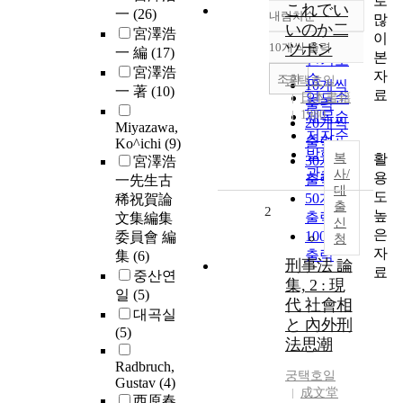
로
これでい
一
(26)
내림차순
많
정확도
いのか二
宮澤浩
이
순
10개씩 출력
ツポン
一 編
(17)
내림차순
본
인기도
宮澤浩
자
순
조회
궁택호일
10개씩
一 著
(10)
료
연도순
日本書籍
출력
1980
제목순
20개씩
Miyazawa,
저자순
출력
Ko^ichi
(9)
발행기
활
복
30개씩
宮澤浩
관순
사/
용
출력
一先生古
대
도
50개씩
稀祝賀論
출
2
높
출력
文集編集
신
은
100개씩
委員會 編
청
자
출력
集
(6)
刑事法 論
료
중산연
集, 2 : 現
일
(5)
代 社會相
대곡실
と 內外刑
(5)
法思潮
Radbruch,
궁택호일
Gustav
(4)
成文堂
西原春