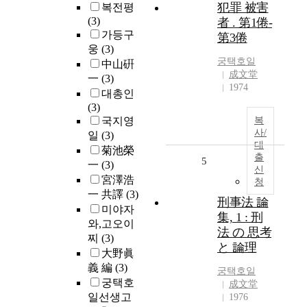
犯罪 被害
복전평
(3)
者 . 第1倦-
가등구
第3倦
웅
(3)
궁택호일
中山硏
成文堂
一
(3)
1974
대총인
(3)
국지영
복
사/
일
(3)
대
菊池榮
출
5
一
(3)
신
宮澤浩
청
一 共譯
(3)
刑事法 論
미야자
集, 1 : 刑
와,고오이
法 の 思考
찌
(3)
と 論理
大野眞
義 編
(3)
궁택호일
궁택호
成文堂
일선생고
1976