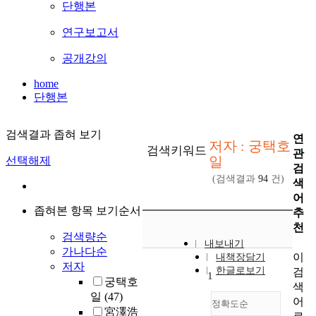
단행본
연구보고서
공개강의
home
단행본
검색결과 좁혀 보기
연
저자 : 궁택호
검색키워드
관
일
선택해제
검
(검색결과
94
건)
색
어
좁혀본 항목 보기순서
추
천
검색량순
내보내기
가나다순
이
내책장담기
저자
한글로보기
검
1
궁택호
색
일
(47)
어
정확도순
宮澤浩