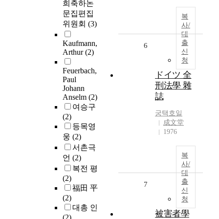
희축하논
문집편집
복
위원회
(3)
사/
대
Kaufmann,
출
6
Arthur
(2)
신
청
Feuerbach,
ドイツ 全
Paul
刑法學 雜
Johann
誌
Anselm
(2)
여승구
궁택호일
(2)
成文堂
등목영
1976
웅
(2)
서촌극
복
언
(2)
사/
복전 평
대
(2)
출
7
福田 平
신
(2)
청
대총 인
被害者學
(2)