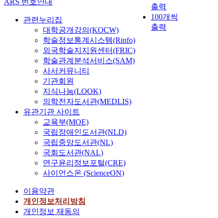
ARS 번호안내
출력
100개씩
관련누리집
출력
대학공개강의(KOCW)
학술정보통계시스템(Rinfo)
외국학술지지원센터(FRIC)
학술관계분석서비스(SAM)
사서커뮤니티
기관회원
지식나눔(LOOK)
의학전자도서관(MEDLIS)
유관기관 사이트
교육부(MOE)
국립장애인도서관(NLD)
국립중앙도서관(NL)
국회도서관(NAL)
연구윤리정보포털(CRE)
사이언스온 (ScienceON)
이용약관
개인정보처리방침
개인정보 재동의