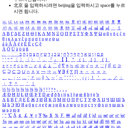
北京 을 입력하시려면
beijing
을 입력하시고 space를 누르
시면 됩니다.
ㅥ
ㅦ
ㅧ
ㅨ
ㅩ
ㅪ
ㅫ
ㅬ
ㅭ
ㅮ
ㅯ
ㅰ
ㅱ
ㅲ
ㅳ
ㅴ
ㅵ
ㅶ
ㅷ
ㅸ
ㅹ
ㅺ
ㅻ
ㅼ
ㅽ
ㅾ
ㅿ
ㆀ
ㆁ
ㆂ
ㆃ
ㆄ
ㆅ
ㆆ
ㆇ
ㆈ
ㆉ
ㆊ
ㆋ
ㆌ
ㆍ
ㆎ
Α
Β
Γ
Δ
Ε
Ζ
Η
Θ
Ι
Κ
Λ
Μ
Ν
Ξ
Ο
Π
Ρ
Σ
Τ
Υ
Φ
Χ
Ψ
Ω
α
β
γ
δ
ε
ζ
η
θ
ι
κ
λ
μ
ν
ξ
ο
π
ρ
σ
τ
υ
φ
χ
ψ
ω
á
à
Á
À
é
è
É
È
ç
Ç
ê
Ä
Ö
Ü
ä
ö
ü
ß
ְ
ֳ
ֲ
ֱ
ָ
ַ
ֵ
ֶ
ִ
ֹ
ּ
ֻ
ׂ
ׁ
ּ
ב
ה
נ
מ
צ
ת
ץ
ש
ד
ג
כ
ע
י
ח
ל
ך
ף
ק
ר
א
ט
ו
ן
ם
פ
‘
’
“
”
〔
〕
〈
〉
「
」
『
』
【
】
＂
（
）
［
］
｛
｝
±
×
÷
≠
≤
≥
∞
∴
♂
♀
∠
⊥
⌒
∂
∇
≡
≒
≪
≫
√
∽
∝
∵
∫
∬
∈
∋
⊆
⊇
⊂
⊃
∪
∩
∧
∨
￢
⇒
⇔
∀
∃
∮
∑
∏
＋
－
＜
＝
＞
、
。
·
‥
…
¨
〃
―
∥
＼
∼
´
～
ˇ
˘
˝
˚
˙
¸
˛
¡
¿
ː
！
＇
，
．
／
：
；
？
＾
＿
｀
｜
½
⅓
⅔
¼
¾
⅛
⅜
⅝
⅞
¹
²
³
⁴
ⁿ
₁
₂
₃
₄
Æ
Ð
Ħ
Ĳ
Ł
Ø
Œ
Þ
Ŧ
Ŋ
æ
đ
ð
ħ
ı
ĳ
ĸ
ŀ
ł
ø
œ
ß
þ
ŧ
ŋ
ŉ
А
Б
В
Г
Д
Е
Ё
Ж
З
И
Й
К
Л
М
Н
О
П
Р
С
Т
У
Ф
Х
Ц
Ч
Ш
Щ
Ъ
Ы
Ь
Э
Ю
Я
а
б
в
г
д
е
ё
ж
з
и
й
к
л
м
н
о
п
р
с
т
у
ф
х
ц
ч
ш
щ
ъ
ы
ь
э
ю
я
′
″
℃
Å
￠
￡
￥
¤
℉
‰
＄
％
Ｆ
￦
㎕
㎖
㎗
ℓ
㎘
㏄
㎣
㎤
㎥
㎦
㎙
㎚
㎛
㎜
㎝
㎞
㎟
㎠
㎡
㎢
㏊
㎍
㎎
㎏
㏏
㎈
㎉
㏈
㎧
㎨
㎰
㎱
㎲
㎳
㎴
㎵
㎶
㎷
㎸
㎹
㎀
㎁
㎂
㎃
㎄
㎺
㎻
㎽
㎾
㎿
㎐
㎑