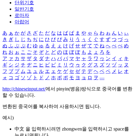
단위기호
일반기호
로마자
아랍어
あ
ぁ
か
が
さ
ざ
た
だ
な
は
ば
ぱ
ま
や
ゃ
ら
わ
ゎ
ん
い
ぃ
き
ぎ
し
じ
ち
ぢ
に
ひ
び
ぴ
み
り
う
ぅ
く
ぐ
す
ず
つ
づ
っ
ぬ
ふ
ぶ
ぷ
む
ゆ
ゅ
る
え
ぇ
け
げ
せ
ぜ
て
で
ね
へ
べ
ぺ
め
れ
お
ぉ
こ
ご
そ
ぞ
と
ど
の
ほ
ぼ
ぽ
も
よ
ょ
ろ
を
ア
ァ
カ
サ
ザ
タ
ダ
ナ
ハ
バ
パ
マ
ヤ
ャ
ラ
ワ
ヮ
ン
イ
ィ
キ
ギ
シ
ジ
チ
ヂ
ニ
ヒ
ビ
ピ
ミ
リ
ウ
ゥ
ク
グ
ス
ズ
ツ
ヅ
ッ
ヌ
フ
ブ
プ
ム
ユ
ュ
ル
エ
ェ
ケ
ゲ
セ
ゼ
テ
デ
ヘ
ベ
ペ
メ
レ
オ
ォ
コ
ゴ
ソ
ゾ
ト
ド
ノ
ホ
ボ
ポ
モ
ヨ
ョ
ロ
ヲ
―
http://chineseinput.net/
에서 pinyin(병음)방식으로 중국어를 변환
할 수 있습니다.
변환된 중국어를 복사하여 사용하시면 됩니다.
예시)
中文 을 입력하시려면
zhongwen
을 입력하시고 space를
누르시면됩니다.