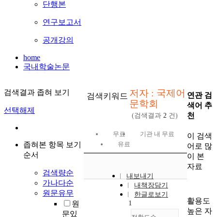
단행본
연구보고서
공개강의
home
국내학술논문
저자 : 국제어
검색결과 좁혀 보기
연관 검
검색키워드
문학회
색어 추
선택해제
천
(검색결과
2
건)
무료
기관 내 무료
이 검색
좁혀본 항목 보기
유료
어로 많
순서
이 본
자료
검색량순
내보내기
가나다순
내책장담기
원문유무
한글로보기
활용도
1
원
높은 자
문있