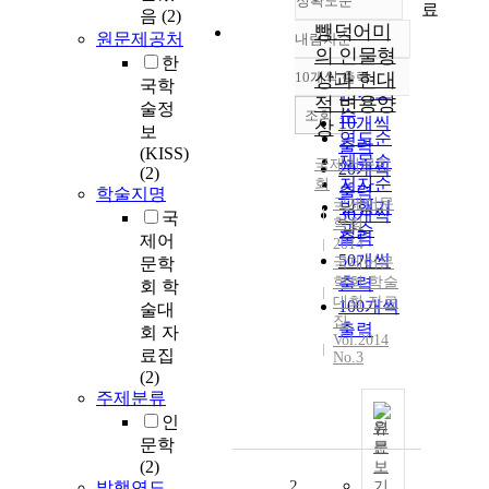
정확도순
료
음
(2)
뺑덕어미
원문제공처
내림차순
정확도
의 인물형
한
순
10개씩 출력
상과 현대
내림차순
국학
인기도
적 변용양
술정
순
조회
10개씩
상
보
연도순
출력
(KISS)
제목순
국제어문학
20개씩
(2)
저자순
회
출력
학술지명
국제어문
발행기
30개씩
국
학회
관순
출력
제어
2014
50개씩
문학
국제어문
학회 학술
출력
회 학
대회 자료
100개씩
술대
집
출력
회 자
Vol.2014
료집
No.3
(2)
주제분류
인
원
문학
문
(2)
보
2
발행연도
기