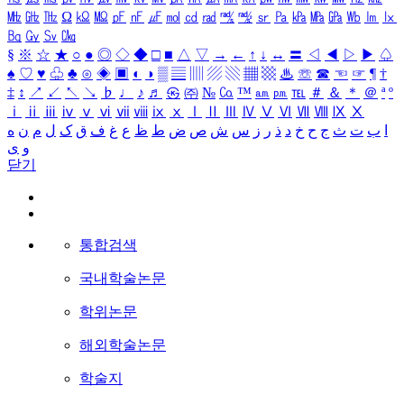
㎒
㎓
㎔
Ω
㏀
㏁
㎊
㎋
㎌
㏖
㏅
㎭
㎮
㎯
㏛
㎩
㎪
㎫
㎬
㏝
㏐
㏓
㏃
㏉
㏜
㏆
§
※
☆
★
○
●
◎
◇
◆
□
■
△
▽
→
←
↑
↓
↔
〓
◁
◀
▷
▶
♤
♠
♡
♥
♧
♣
⊙
◈
▣
◐
◑
▒
▤
▥
▨
▧
▦
▩
♨
☏
☎
☜
☞
¶
†
‡
↕
↗
↙
↖
↘
♭
♩
♪
♬
㉿
㈜
№
㏇
™
㏂
㏘
℡
＃
＆
＊
＠
ª
º
ⅰ
ⅱ
ⅲ
ⅳ
ⅴ
ⅵ
ⅶ
ⅷ
ⅸ
ⅹ
Ⅰ
Ⅱ
Ⅲ
Ⅳ
Ⅴ
Ⅵ
Ⅶ
Ⅷ
Ⅸ
Ⅹ
ا
ب
ت
ث
ج
ح
خ
د
ذ
ر
ز
س
ش
ص
ض
ط
ظ
ع
غ
ف
ق
ک
ل
م
ن
ه
و
ی
닫기
통합검색
국내학술논문
학위논문
해외학술논문
학술지