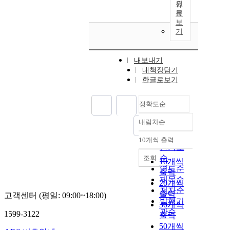
원
문
보
기
내보내기
내책장담기
한글로보기
정확도순
내림차순
정확도
순
10개씩 출력
내림차순
인기도
순
조회
10개씩
연도순
출력
제목순
20개씩
저자순
출력
고객센터 (평일: 09:00~18:00)
발행기
30개씩
관순
1599-3122
출력
50개씩