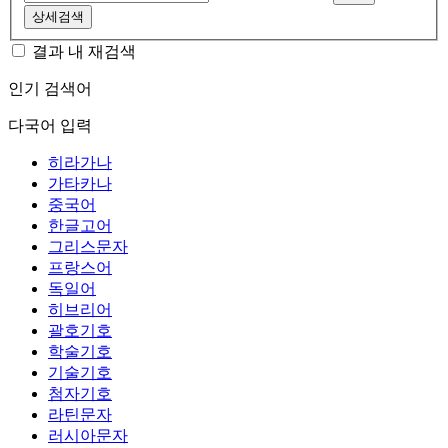
상세검색
결과 내 재검색
인기 검색어
다국어 입력
히라가나
가타카나
중국어
한글고어
그리스문자
프랑스어
독일어
히브리어
괄호기호
학술기호
기술기호
첨자기호
라틴문자
러시아문자