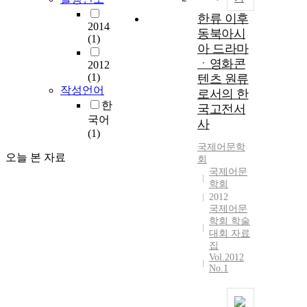
한류 이후
2014
동북아시
(1)
아 드라마
ㆍ영화콘
2012
(1)
텐츠 원류
작성언어
로서의 한
한
국고전서
국어
사
(1)
국제어문학
오늘 본 자료
회
국제어문
학회
2012
국제어문
학회 학술
대회 자료
집
Vol.2012
No.1