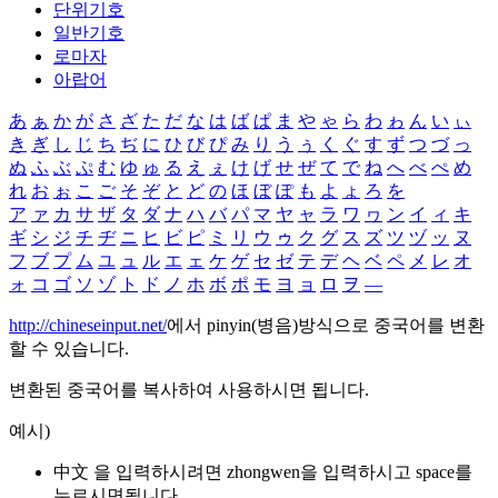
단위기호
일반기호
로마자
아랍어
あ
ぁ
か
が
さ
ざ
た
だ
な
は
ば
ぱ
ま
や
ゃ
ら
わ
ゎ
ん
い
ぃ
き
ぎ
し
じ
ち
ぢ
に
ひ
び
ぴ
み
り
う
ぅ
く
ぐ
す
ず
つ
づ
っ
ぬ
ふ
ぶ
ぷ
む
ゆ
ゅ
る
え
ぇ
け
げ
せ
ぜ
て
で
ね
へ
べ
ぺ
め
れ
お
ぉ
こ
ご
そ
ぞ
と
ど
の
ほ
ぼ
ぽ
も
よ
ょ
ろ
を
ア
ァ
カ
サ
ザ
タ
ダ
ナ
ハ
バ
パ
マ
ヤ
ャ
ラ
ワ
ヮ
ン
イ
ィ
キ
ギ
シ
ジ
チ
ヂ
ニ
ヒ
ビ
ピ
ミ
リ
ウ
ゥ
ク
グ
ス
ズ
ツ
ヅ
ッ
ヌ
フ
ブ
プ
ム
ユ
ュ
ル
エ
ェ
ケ
ゲ
セ
ゼ
テ
デ
ヘ
ベ
ペ
メ
レ
オ
ォ
コ
ゴ
ソ
ゾ
ト
ド
ノ
ホ
ボ
ポ
モ
ヨ
ョ
ロ
ヲ
―
http://chineseinput.net/
에서 pinyin(병음)방식으로 중국어를 변환
할 수 있습니다.
변환된 중국어를 복사하여 사용하시면 됩니다.
예시)
中文 을 입력하시려면
zhongwen
을 입력하시고 space를
누르시면됩니다.