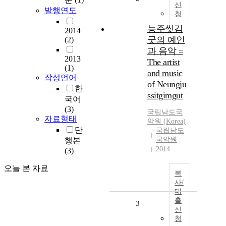
신
발행연도
청
능주씻김
2014
굿의 예인
(2)
과 음악 =
2013
The artist
(1)
and music
작성언어
of Neungju
한
ssitgimgut
국어
(3)
국립남도국
자료형태
악원
(
Korea
)
단
국립남도
국악원
행본
2014
(3)
오늘 본 자료
복
사/
대
출
3
신
청