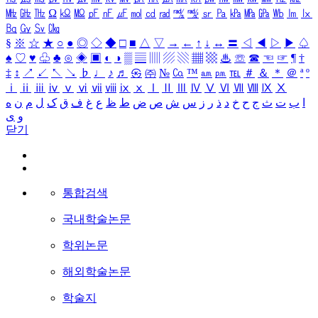
㎒
㎓
㎔
Ω
㏀
㏁
㎊
㎋
㎌
㏖
㏅
㎭
㎮
㎯
㏛
㎩
㎪
㎫
㎬
㏝
㏐
㏓
㏃
㏉
㏜
㏆
§
※
☆
★
○
●
◎
◇
◆
□
■
△
▽
→
←
↑
↓
↔
〓
◁
◀
▷
▶
♤
♠
♡
♥
♧
♣
⊙
◈
▣
◐
◑
▒
▤
▥
▨
▧
▦
▩
♨
☏
☎
☜
☞
¶
†
‡
↕
↗
↙
↖
↘
♭
♩
♪
♬
㉿
㈜
№
㏇
™
㏂
㏘
℡
＃
＆
＊
＠
ª
º
ⅰ
ⅱ
ⅲ
ⅳ
ⅴ
ⅵ
ⅶ
ⅷ
ⅸ
ⅹ
Ⅰ
Ⅱ
Ⅲ
Ⅳ
Ⅴ
Ⅵ
Ⅶ
Ⅷ
Ⅸ
Ⅹ
ا
ب
ت
ث
ج
ح
خ
د
ذ
ر
ز
س
ش
ص
ض
ط
ظ
ع
غ
ف
ق
ک
ل
م
ن
ه
و
ی
닫기
통합검색
국내학술논문
학위논문
해외학술논문
학술지