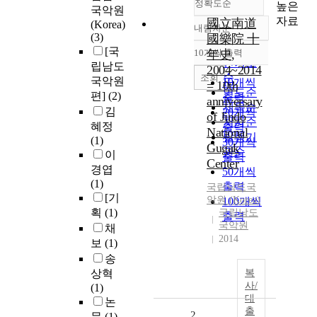
정확도순
높은
국악원
자료
國立南道
(Korea)
내림차순
정확도
(3)
國樂院 十
순
[국
10개씩 출력
年史,
내림차순
인기도
립남도
2004~2014
순
조회
국악원
10개씩
= 10th
연도순
편]
(2)
출력
anniversary
제목순
김
20개씩
of Jindo
저자순
혜정
출력
National
발행기
(1)
30개씩
Gugak
관순
이
출력
Center
경엽
50개씩
(1)
출력
국립남도국
[기
악원
(
Korea
)
100개씩
획
(1)
국립남도
출력
국악원
채
2014
보
(1)
송
상혁
복
사/
(1)
대
논
출
2
문
(1)