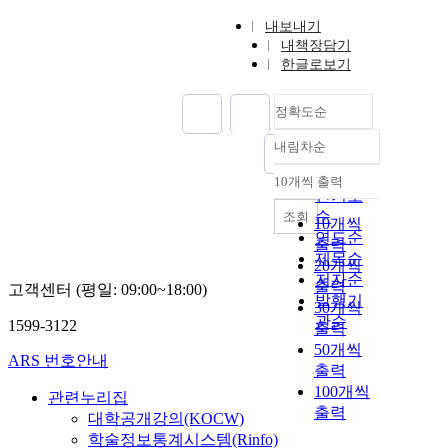
내보내기
내책장담기
한글로보기
정확도순
내림차순
정확도
순
10개씩 출력
내림차순
인기도
순
조회
10개씩
연도순
출력
제목순
20개씩
저자순
출력
고객센터 (평일: 09:00~18:00)
발행기
30개씩
관순
1599-3122
출력
50개씩
ARS 번호안내
출력
100개씩
관련누리집
출력
대학공개강의(KOCW)
학술정보통계시스템(Rinfo)