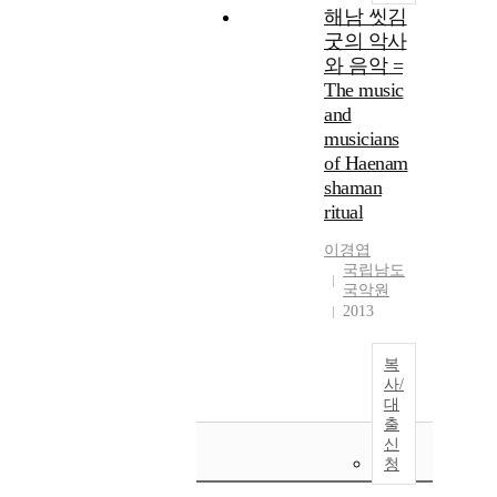
해남 씻김
굿의 악사
와 음악 =
The music
and
musicians
of Haenam
shaman
ritual
이경엽
국립남도
국악원
2013
복
사/
대
출
신
청