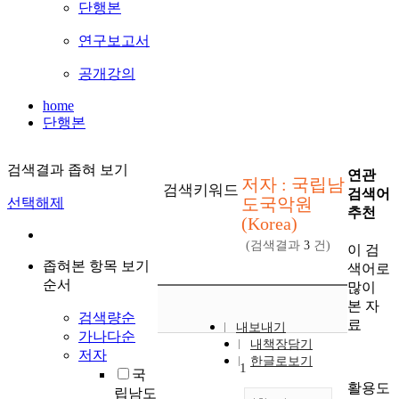
단행본
연구보고서
공개강의
home
단행본
검색결과 좁혀 보기
연관
저자 : 국립남
검색키워드
검색어
도국악원
선택해제
추천
(Korea)
(검색결과
3
건)
이 검
좁혀본 항목 보기
색어로
순서
많이
본 자
검색량순
료
내보내기
가나다순
내책장담기
저자
한글로보기
1
국
활용도
립남도