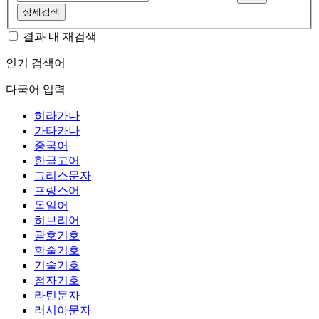
상세검색
결과 내 재검색
인기 검색어
다국어 입력
히라가나
가타카나
중국어
한글고어
그리스문자
프랑스어
독일어
히브리어
괄호기호
학술기호
기술기호
첨자기호
라틴문자
러시아문자