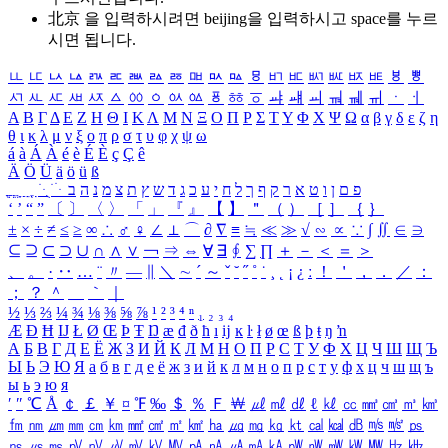
北京 을 입력하시려면
beijing
을 입력하시고 space를 누르
시면 됩니다.
ㅥ
ㅦ
ㅧ
ㅨ
ㅩ
ㅪ
ㅫ
ㅬ
ㅭ
ㅮ
ㅯ
ㅰ
ㅱ
ㅲ
ㅳ
ㅴ
ㅵ
ㅶ
ㅷ
ㅸ
ㅹ
ㅺ
ㅻ
ㅼ
ㅽ
ㅾ
ㅿ
ㆀ
ㆁ
ㆂ
ㆃ
ㆄ
ㆅ
ㆆ
ㆇ
ㆈ
ㆉ
ㆊ
ㆋ
ㆌ
ㆍ
ㆎ
Α
Β
Γ
Δ
Ε
Ζ
Η
Θ
Ι
Κ
Λ
Μ
Ν
Ξ
Ο
Π
Ρ
Σ
Τ
Υ
Φ
Χ
Ψ
Ω
α
β
γ
δ
ε
ζ
η
θ
ι
κ
λ
μ
ν
ξ
ο
π
ρ
σ
τ
υ
φ
χ
ψ
ω
á
à
Á
À
é
è
É
È
ç
Ç
ê
Ä
Ö
Ü
ä
ö
ü
ß
ְ
ֳ
ֲ
ֱ
ָ
ַ
ֵ
ֶ
ִ
ֹ
ּ
ֻ
ׂ
ׁ
ּ
ב
ה
נ
מ
צ
ת
ץ
ש
ד
ג
כ
ע
י
ח
ל
ך
ף
ק
ר
א
ט
ו
ן
ם
פ
‘
’
“
”
〔
〕
〈
〉
「
」
『
』
【
】
＂
（
）
［
］
｛
｝
±
×
÷
≠
≤
≥
∞
∴
♂
♀
∠
⊥
⌒
∂
∇
≡
≒
≪
≫
√
∽
∝
∵
∫
∬
∈
∋
⊆
⊇
⊂
⊃
∪
∩
∧
∨
￢
⇒
⇔
∀
∃
∮
∑
∏
＋
－
＜
＝
＞
、
。
·
‥
…
¨
〃
―
∥
＼
∼
´
～
ˇ
˘
˝
˚
˙
¸
˛
¡
¿
ː
！
＇
，
．
／
：
；
？
＾
＿
｀
｜
½
⅓
⅔
¼
¾
⅛
⅜
⅝
⅞
¹
²
³
⁴
ⁿ
₁
₂
₃
₄
Æ
Ð
Ħ
Ĳ
Ł
Ø
Œ
Þ
Ŧ
Ŋ
æ
đ
ð
ħ
ı
ĳ
ĸ
ŀ
ł
ø
œ
ß
þ
ŧ
ŋ
ŉ
А
Б
В
Г
Д
Е
Ё
Ж
З
И
Й
К
Л
М
Н
О
П
Р
С
Т
У
Ф
Х
Ц
Ч
Ш
Щ
Ъ
Ы
Ь
Э
Ю
Я
а
б
в
г
д
е
ё
ж
з
и
й
к
л
м
н
о
п
р
с
т
у
ф
х
ц
ч
ш
щ
ъ
ы
ь
э
ю
я
′
″
℃
Å
￠
￡
￥
¤
℉
‰
＄
％
Ｆ
￦
㎕
㎖
㎗
ℓ
㎘
㏄
㎣
㎤
㎥
㎦
㎙
㎚
㎛
㎜
㎝
㎞
㎟
㎠
㎡
㎢
㏊
㎍
㎎
㎏
㏏
㎈
㎉
㏈
㎧
㎨
㎰
㎱
㎲
㎳
㎴
㎵
㎶
㎷
㎸
㎹
㎀
㎁
㎂
㎃
㎄
㎺
㎻
㎽
㎾
㎿
㎐
㎑