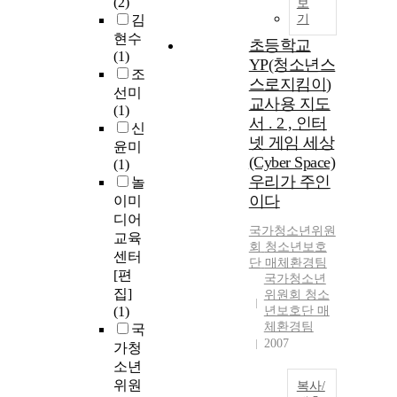
(2)
보
김
기
현수
초등학교
(1)
YP(청소년스
조
스로지킴이)
선미
교사용 지도
(1)
서 . 2 , 인터
신
넷 게임 세상
윤미
(Cyber Space)
(1)
우리가 주인
놀
이다
이미
디어
국가청소년위원
교육
회
청소년보호
센터
단
매체환경팀
[편
국가청소년
집]
위원회 청소
(1)
년보호단 매
체환경팀
국
2007
가청
소년
위원
복사/