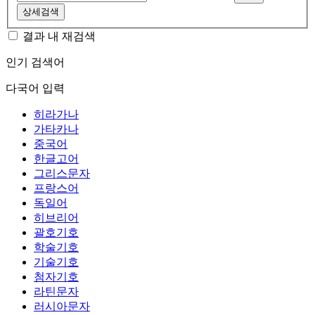
상세검색
결과 내 재검색
인기 검색어
다국어 입력
히라가나
가타카나
중국어
한글고어
그리스문자
프랑스어
독일어
히브리어
괄호기호
학술기호
기술기호
첨자기호
라틴문자
러시아문자