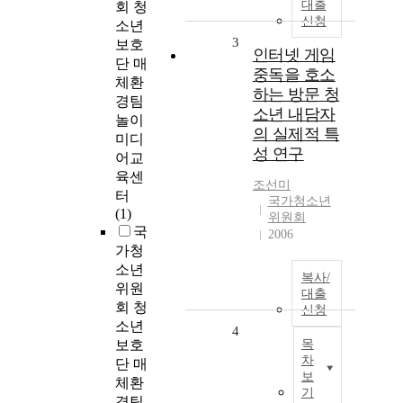
대출
회 청
신청
소년
3
보호
인터넷 게임
단 매
중독을 호소
체환
하는 방문 청
경팀
소년 내담자
놀이
의 실제적 특
미디
성 연구
어교
육센
조선미
터
국가청소년
(1)
위원회
국
2006
가청
소년
복사/
위원
대출
회 청
신청
소년
4
보호
목
차
단 매
보
체환
기
경팀