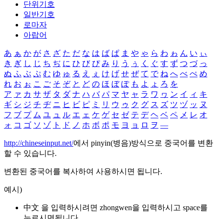
단위기호
일반기호
로마자
아랍어
あ
ぁ
か
が
さ
ざ
た
だ
な
は
ば
ぱ
ま
や
ゃ
ら
わ
ゎ
ん
い
ぃ
き
ぎ
し
じ
ち
ぢ
に
ひ
び
ぴ
み
り
う
ぅ
く
ぐ
す
ず
つ
づ
っ
ぬ
ふ
ぶ
ぷ
む
ゆ
ゅ
る
え
ぇ
け
げ
せ
ぜ
て
で
ね
へ
べ
ぺ
め
れ
お
ぉ
こ
ご
そ
ぞ
と
ど
の
ほ
ぼ
ぽ
も
よ
ょ
ろ
を
ア
ァ
カ
サ
ザ
タ
ダ
ナ
ハ
バ
パ
マ
ヤ
ャ
ラ
ワ
ヮ
ン
イ
ィ
キ
ギ
シ
ジ
チ
ヂ
ニ
ヒ
ビ
ピ
ミ
リ
ウ
ゥ
ク
グ
ス
ズ
ツ
ヅ
ッ
ヌ
フ
ブ
プ
ム
ユ
ュ
ル
エ
ェ
ケ
ゲ
セ
ゼ
テ
デ
ヘ
ベ
ペ
メ
レ
オ
ォ
コ
ゴ
ソ
ゾ
ト
ド
ノ
ホ
ボ
ポ
モ
ヨ
ョ
ロ
ヲ
―
http://chineseinput.net/
에서 pinyin(병음)방식으로 중국어를 변환
할 수 있습니다.
변환된 중국어를 복사하여 사용하시면 됩니다.
예시)
中文 을 입력하시려면
zhongwen
을 입력하시고 space를
누르시면됩니다.