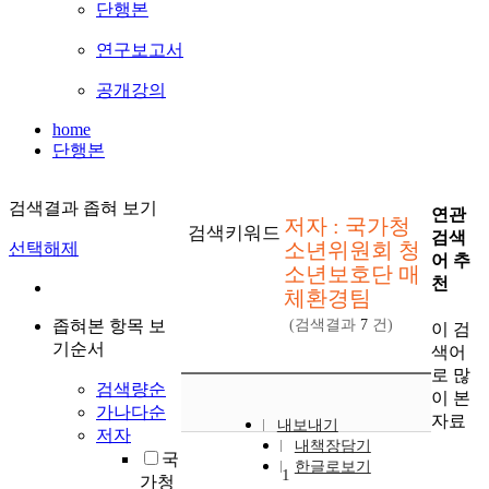
단행본
연구보고서
공개강의
home
단행본
검색결과 좁혀 보기
연관
저자 : 국가청
검색키워드
검색
소년위원회 청
선택해제
어 추
소년보호단 매
천
체환경팀
좁혀본 항목 보
(검색결과
7
건)
이 검
기순서
색어
로 많
검색량순
이 본
가나다순
자료
내보내기
저자
내책장담기
국
한글로보기
1
가청