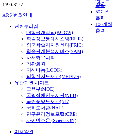
관순
1599-3122
출력
50개씩
ARS 번호안내
출력
100개씩
관련누리집
출력
대학공개강의(KOCW)
학술정보통계시스템(Rinfo)
외국학술지지원센터(FRIC)
학술관계분석서비스(SAM)
사서커뮤니티
기관회원
지식나눔(LOOK)
의학전자도서관(MEDLIS)
유관기관 사이트
교육부(MOE)
국립장애인도서관(NLD)
국립중앙도서관(NL)
국회도서관(NAL)
연구윤리정보포털(CRE)
사이언스온 (ScienceON)
이용약관