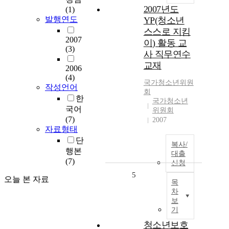
2007년도
(1)
발행연도
YP(청소년
스스로 지킴
2007
이) 활동 교
(3)
사 직무연수
교재
2006
(4)
국가청소년위원
작성언어
회
한
국가청소년
국어
위원회
(7)
2007
자료형태
단
복사/
행본
대출
(7)
신청
5
오늘 본 자료
목
차
보
기
청소년보호