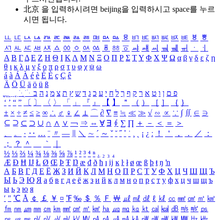
北京 을 입력하시려면
beijing
을 입력하시고 space를 누르
시면 됩니다.
ㅥ
ㅦ
ㅧ
ㅨ
ㅩ
ㅪ
ㅫ
ㅬ
ㅭ
ㅮ
ㅯ
ㅰ
ㅱ
ㅲ
ㅳ
ㅴ
ㅵ
ㅶ
ㅷ
ㅸ
ㅹ
ㅺ
ㅻ
ㅼ
ㅽ
ㅾ
ㅿ
ㆀ
ㆁ
ㆂ
ㆃ
ㆄ
ㆅ
ㆆ
ㆇ
ㆈ
ㆉ
ㆊ
ㆋ
ㆌ
ㆍ
ㆎ
Α
Β
Γ
Δ
Ε
Ζ
Η
Θ
Ι
Κ
Λ
Μ
Ν
Ξ
Ο
Π
Ρ
Σ
Τ
Υ
Φ
Χ
Ψ
Ω
α
β
γ
δ
ε
ζ
η
θ
ι
κ
λ
μ
ν
ξ
ο
π
ρ
σ
τ
υ
φ
χ
ψ
ω
á
à
Á
À
é
è
É
È
ç
Ç
ê
Ä
Ö
Ü
ä
ö
ü
ß
ְ
ֳ
ֲ
ֱ
ָ
ַ
ֵ
ֶ
ִ
ֹ
ּ
ֻ
ׂ
ׁ
ּ
ב
ה
נ
מ
צ
ת
ץ
ש
ד
ג
כ
ע
י
ח
ל
ך
ף
ק
ר
א
ט
ו
ן
ם
פ
‘
’
“
”
〔
〕
〈
〉
「
」
『
』
【
】
＂
（
）
［
］
｛
｝
±
×
÷
≠
≤
≥
∞
∴
♂
♀
∠
⊥
⌒
∂
∇
≡
≒
≪
≫
√
∽
∝
∵
∫
∬
∈
∋
⊆
⊇
⊂
⊃
∪
∩
∧
∨
￢
⇒
⇔
∀
∃
∮
∑
∏
＋
－
＜
＝
＞
、
。
·
‥
…
¨
〃
―
∥
＼
∼
´
～
ˇ
˘
˝
˚
˙
¸
˛
¡
¿
ː
！
＇
，
．
／
：
；
？
＾
＿
｀
｜
½
⅓
⅔
¼
¾
⅛
⅜
⅝
⅞
¹
²
³
⁴
ⁿ
₁
₂
₃
₄
Æ
Ð
Ħ
Ĳ
Ł
Ø
Œ
Þ
Ŧ
Ŋ
æ
đ
ð
ħ
ı
ĳ
ĸ
ŀ
ł
ø
œ
ß
þ
ŧ
ŋ
ŉ
А
Б
В
Г
Д
Е
Ё
Ж
З
И
Й
К
Л
М
Н
О
П
Р
С
Т
У
Ф
Х
Ц
Ч
Ш
Щ
Ъ
Ы
Ь
Э
Ю
Я
а
б
в
г
д
е
ё
ж
з
и
й
к
л
м
н
о
п
р
с
т
у
ф
х
ц
ч
ш
щ
ъ
ы
ь
э
ю
я
′
″
℃
Å
￠
￡
￥
¤
℉
‰
＄
％
Ｆ
￦
㎕
㎖
㎗
ℓ
㎘
㏄
㎣
㎤
㎥
㎦
㎙
㎚
㎛
㎜
㎝
㎞
㎟
㎠
㎡
㎢
㏊
㎍
㎎
㎏
㏏
㎈
㎉
㏈
㎧
㎨
㎰
㎱
㎲
㎳
㎴
㎵
㎶
㎷
㎸
㎹
㎀
㎁
㎂
㎃
㎄
㎺
㎻
㎽
㎾
㎿
㎐
㎑