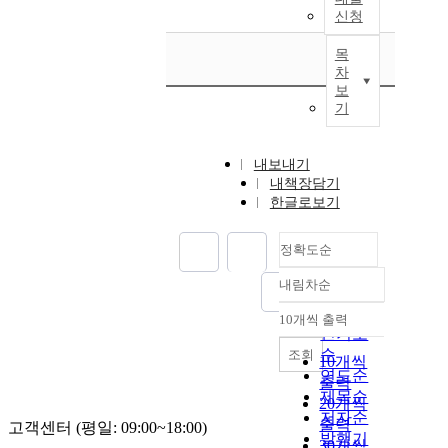
신청
목
차
보
기
내보내기
내책장담기
한글로보기
정확도순
내림차순
정확도
순
10개씩 출력
내림차순
인기도
순
조회
10개씩
연도순
출력
제목순
20개씩
저자순
출력
고객센터 (평일: 09:00~18:00)
발행기
30개씩