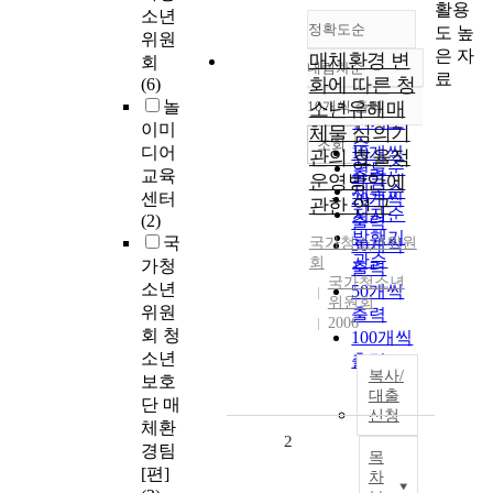
활용
소년
정확도순
도 높
위원
은 자
매체환경 변
회
내림차순
정확도
료
화에 따른 청
(6)
순
놀
10개씩 출력
소년유해매
내림차순
인기도
이미
체물 심의기
순
조회
디어
10개씩
관의 효율적
연도순
교육
출력
운영방안에
제목순
센터
20개씩
관한 연구
저자순
(2)
출력
발행기
국
국가청소년위원
30개씩
관순
회
가청
출력
국가청소년
소년
50개씩
위원회
위원
출력
2006
회 청
100개씩
소년
출력
복사/
보호
대출
단 매
신청
체환
2
경팀
목
[편]
차