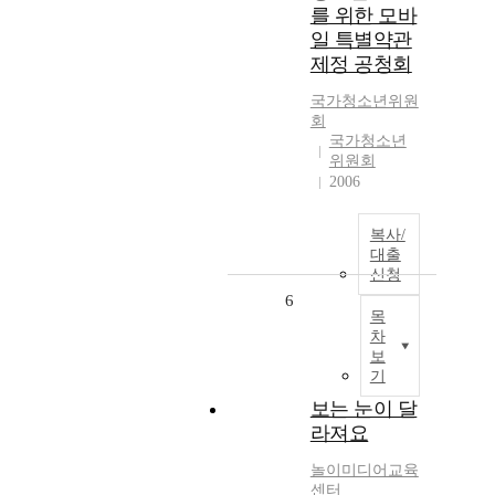
를 위한 모바
일 특별약관
제정 공청회
국가청소년위원
회
국가청소년
위원회
2006
복사/
대출
신청
6
목
차
보
기
보는 눈이 달
라져요
놀이미디어교육
센터