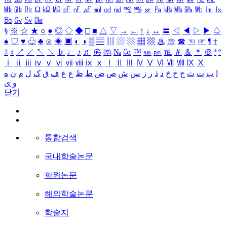
㎒
㎓
㎔
Ω
㏀
㏁
㎊
㎋
㎌
㏖
㏅
㎭
㎮
㎯
㏛
㎩
㎪
㎫
㎬
㏝
㏐
㏓
㏃
㏉
㏜
㏆
§
※
☆
★
○
●
◎
◇
◆
□
■
△
▽
→
←
↑
↓
↔
〓
◁
◀
▷
▶
♤
♠
♡
♥
♧
♣
⊙
◈
▣
◐
◑
▒
▤
▥
▨
▧
▦
▩
♨
☏
☎
☜
☞
¶
†
‡
↕
↗
↙
↖
↘
♭
♩
♪
♬
㉿
㈜
№
㏇
™
㏂
㏘
℡
＃
＆
＊
＠
ª
º
ⅰ
ⅱ
ⅲ
ⅳ
ⅴ
ⅵ
ⅶ
ⅷ
ⅸ
ⅹ
Ⅰ
Ⅱ
Ⅲ
Ⅳ
Ⅴ
Ⅵ
Ⅶ
Ⅷ
Ⅸ
Ⅹ
ا
ب
ت
ث
ج
ح
خ
د
ذ
ر
ز
س
ش
ص
ض
ط
ظ
ع
غ
ف
ق
ک
ل
م
ن
ه
و
ی
닫기
통합검색
국내학술논문
학위논문
해외학술논문
학술지