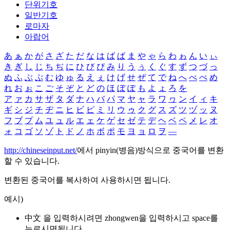
단위기호
일반기호
로마자
아랍어
あ
ぁ
か
が
さ
ざ
た
だ
な
は
ば
ぱ
ま
や
ゃ
ら
わ
ゎ
ん
い
ぃ
き
ぎ
し
じ
ち
ぢ
に
ひ
び
ぴ
み
り
う
ぅ
く
ぐ
す
ず
つ
づ
っ
ぬ
ふ
ぶ
ぷ
む
ゆ
ゅ
る
え
ぇ
け
げ
せ
ぜ
て
で
ね
へ
べ
ぺ
め
れ
お
ぉ
こ
ご
そ
ぞ
と
ど
の
ほ
ぼ
ぽ
も
よ
ょ
ろ
を
ア
ァ
カ
サ
ザ
タ
ダ
ナ
ハ
バ
パ
マ
ヤ
ャ
ラ
ワ
ヮ
ン
イ
ィ
キ
ギ
シ
ジ
チ
ヂ
ニ
ヒ
ビ
ピ
ミ
リ
ウ
ゥ
ク
グ
ス
ズ
ツ
ヅ
ッ
ヌ
フ
ブ
プ
ム
ユ
ュ
ル
エ
ェ
ケ
ゲ
セ
ゼ
テ
デ
ヘ
ベ
ペ
メ
レ
オ
ォ
コ
ゴ
ソ
ゾ
ト
ド
ノ
ホ
ボ
ポ
モ
ヨ
ョ
ロ
ヲ
―
http://chineseinput.net/
에서 pinyin(병음)방식으로 중국어를 변환
할 수 있습니다.
변환된 중국어를 복사하여 사용하시면 됩니다.
예시)
中文 을 입력하시려면
zhongwen
을 입력하시고 space를
누르시면됩니다.