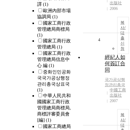
出版社
譯
(1)
2006
歐洲內部市場
協調局
(1)
복
國家工商行政
사/
管理總局商標局
대
(1)
출
4
國家工商行政
신
管理總局
(1)
청
國家工商行政
經紀人如
管理總局信息中
何簽訂合
心 編
(1)
同
중화인민공화
국국가공상행정
국가공상행
관리총국상표국
정관리총국
(1)
中國工商
中華人民共和
出版社
2007
國國家工商行政
管理總局商標局,
商標評審委員會
복
[編]
(1)
사/
대
國家工商總局