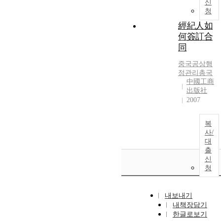
신
청
經紀人如
何簽訂合
同
중국
공상행
정관리총국
中國工商
出版社
2007
복
사/
대
출
신
청
내보내기
내책장담기
한글로보기