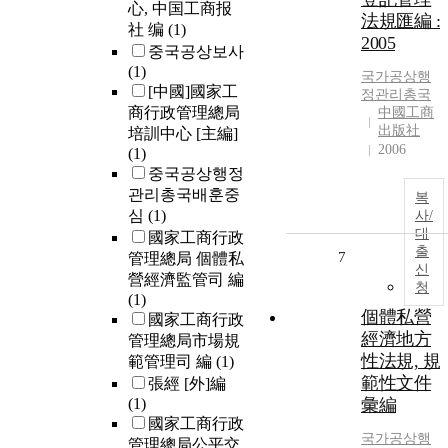
心, 中国工商报
法規匯編 :
社 编
(1)
2005
중국공상보사
(1)
국가공상행
[中國]國家工
정관리총국
商行政管理總局
中國工商
出版社
培訓中心 [主編]
2006
(1)
중국공상행정
관리총국배훈중
복
심
(1)
사/
대
國家工商行政
출
7
管理總局 個體私
신
營經濟監管司 編
청
(1)
個體私營
國家工商行政
經濟地方
管理總局市場規
性法規, 規
範管理司 編
(1)
範性文件
張經 [外]編
(1)
彙編
國家工商行政
국가공상행
管理總局公平交