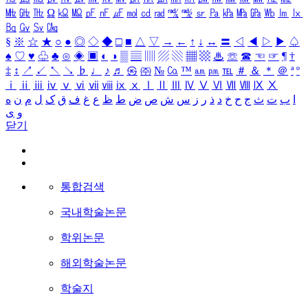
㎒
㎓
㎔
Ω
㏀
㏁
㎊
㎋
㎌
㏖
㏅
㎭
㎮
㎯
㏛
㎩
㎪
㎫
㎬
㏝
㏐
㏓
㏃
㏉
㏜
㏆
§
※
☆
★
○
●
◎
◇
◆
□
■
△
▽
→
←
↑
↓
↔
〓
◁
◀
▷
▶
♤
♠
♡
♥
♧
♣
⊙
◈
▣
◐
◑
▒
▤
▥
▨
▧
▦
▩
♨
☏
☎
☜
☞
¶
†
‡
↕
↗
↙
↖
↘
♭
♩
♪
♬
㉿
㈜
№
㏇
™
㏂
㏘
℡
＃
＆
＊
＠
ª
º
ⅰ
ⅱ
ⅲ
ⅳ
ⅴ
ⅵ
ⅶ
ⅷ
ⅸ
ⅹ
Ⅰ
Ⅱ
Ⅲ
Ⅳ
Ⅴ
Ⅵ
Ⅶ
Ⅷ
Ⅸ
Ⅹ
ا
ب
ت
ث
ج
ح
خ
د
ذ
ر
ز
س
ش
ص
ض
ط
ظ
ع
غ
ف
ق
ک
ل
م
ن
ه
و
ی
닫기
통합검색
국내학술논문
학위논문
해외학술논문
학술지