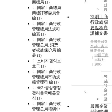
출
5
商標局
(1)
신
國家工商總局
청
商標評審委員會
簡明工商
編
(1)
行政處罰
國家工商行政
要點程序
管理總局法規司
證據文書
編寫
(1)
国家工商行政
중국
공상행
管理总局, 消费
정관리총국
者权益保护局 编
배훈중심
著
(1)
中國工商
出版社
소비자권익보
2006
호국
(1)
國家工商行政
복
管理總局市场規
사/
範管理司 編
(1)
대
국가공상행정
출
6
관리총국배훈중
신
심
(1)
청
国家工商行政
最新企業
管理总局培训中
登記管理