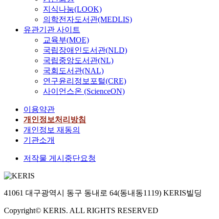
지식나눔(LOOK)
의학전자도서관(MEDLIS)
유관기관 사이트
교육부(MOE)
국립장애인도서관(NLD)
국립중앙도서관(NL)
국회도서관(NAL)
연구윤리정보포털(CRE)
사이언스온 (ScienceON)
이용약관
개인정보처리방침
개인정보 재동의
기관소개
저작물 게시중단요청
41061 대구광역시 동구 동내로 64(동내동1119) KERIS빌딩
Copyright© KERIS. ALL RIGHTS RESERVED