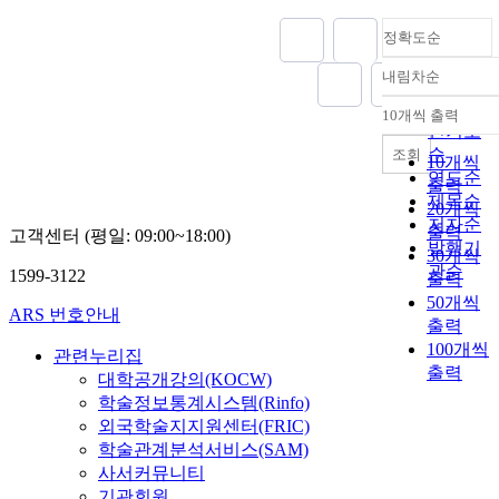
정확도순
내림차순
정확도
순
10개씩 출력
내림차순
인기도
순
조회
10개씩
연도순
출력
제목순
20개씩
저자순
출력
고객센터 (평일: 09:00~18:00)
발행기
30개씩
관순
1599-3122
출력
50개씩
ARS 번호안내
출력
100개씩
관련누리집
출력
대학공개강의(KOCW)
학술정보통계시스템(Rinfo)
외국학술지지원센터(FRIC)
학술관계분석서비스(SAM)
사서커뮤니티
기관회원