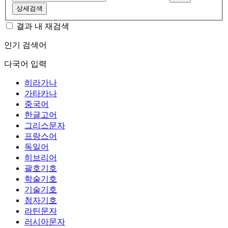
상세검색
결과 내 재검색
인기 검색어
다국어 입력
히라가나
가타카나
중국어
한글고어
그리스문자
프랑스어
독일어
히브리어
괄호기호
학술기호
기술기호
첨자기호
라틴문자
러시아문자