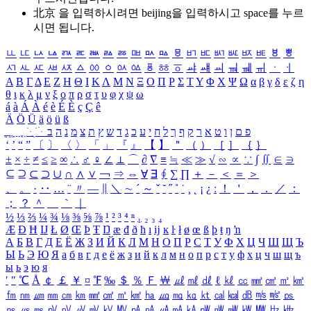
北京 을 입력하시려면
beijing
을 입력하시고 space를 누르
시면 됩니다.
ㅥ
ㅦ
ㅧ
ㅨ
ㅩ
ㅪ
ㅫ
ㅬ
ㅭ
ㅮ
ㅯ
ㅰ
ㅱ
ㅲ
ㅳ
ㅴ
ㅵ
ㅶ
ㅷ
ㅸ
ㅹ
ㅺ
ㅻ
ㅼ
ㅽ
ㅾ
ㅿ
ㆀ
ㆁ
ㆂ
ㆃ
ㆄ
ㆅ
ㆆ
ㆇ
ㆈ
ㆉ
ㆊ
ㆋ
ㆌ
ㆍ
ㆎ
Α
Β
Γ
Δ
Ε
Ζ
Η
Θ
Ι
Κ
Λ
Μ
Ν
Ξ
Ο
Π
Ρ
Σ
Τ
Υ
Φ
Χ
Ψ
Ω
α
β
γ
δ
ε
ζ
η
θ
ι
κ
λ
μ
ν
ξ
ο
π
ρ
σ
τ
υ
φ
χ
ψ
ω
á
à
Á
À
é
è
É
È
ç
Ç
ê
Ä
Ö
Ü
ä
ö
ü
ß
ְ
ֳ
ֲ
ֱ
ָ
ַ
ֵ
ֶ
ִ
ֹ
ּ
ֻ
ׂ
ׁ
ּ
ב
ה
נ
מ
צ
ת
ץ
ש
ד
ג
כ
ע
י
ח
ל
ך
ף
ק
ר
א
ט
ו
ן
ם
פ
‘
’
“
”
〔
〕
〈
〉
「
」
『
』
【
】
＂
（
）
［
］
｛
｝
±
×
÷
≠
≤
≥
∞
∴
♂
♀
∠
⊥
⌒
∂
∇
≡
≒
≪
≫
√
∽
∝
∵
∫
∬
∈
∋
⊆
⊇
⊂
⊃
∪
∩
∧
∨
￢
⇒
⇔
∀
∃
∮
∑
∏
＋
－
＜
＝
＞
、
。
·
‥
…
¨
〃
―
∥
＼
∼
´
～
ˇ
˘
˝
˚
˙
¸
˛
¡
¿
ː
！
＇
，
．
／
：
；
？
＾
＿
｀
｜
½
⅓
⅔
¼
¾
⅛
⅜
⅝
⅞
¹
²
³
⁴
ⁿ
₁
₂
₃
₄
Æ
Ð
Ħ
Ĳ
Ł
Ø
Œ
Þ
Ŧ
Ŋ
æ
đ
ð
ħ
ı
ĳ
ĸ
ŀ
ł
ø
œ
ß
þ
ŧ
ŋ
ŉ
А
Б
В
Г
Д
Е
Ё
Ж
З
И
Й
К
Л
М
Н
О
П
Р
С
Т
У
Ф
Х
Ц
Ч
Ш
Щ
Ъ
Ы
Ь
Э
Ю
Я
а
б
в
г
д
е
ё
ж
з
и
й
к
л
м
н
о
п
р
с
т
у
ф
х
ц
ч
ш
щ
ъ
ы
ь
э
ю
я
′
″
℃
Å
￠
￡
￥
¤
℉
‰
＄
％
Ｆ
￦
㎕
㎖
㎗
ℓ
㎘
㏄
㎣
㎤
㎥
㎦
㎙
㎚
㎛
㎜
㎝
㎞
㎟
㎠
㎡
㎢
㏊
㎍
㎎
㎏
㏏
㎈
㎉
㏈
㎧
㎨
㎰
㎱
㎲
㎳
㎴
㎵
㎶
㎷
㎸
㎹
㎀
㎁
㎂
㎃
㎄
㎺
㎻
㎽
㎾
㎿
㎐
㎑