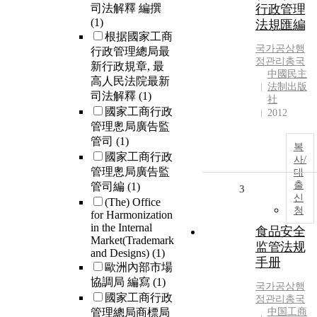
司法解釋 編撰
行政管理
(1)
法規匯編
根据國家工商
국가공상행
行政管理總局最
정관리총국
新行政規章, 最
中國民主
高人民法院最新
法制出版
司法解釋
(1)
社
國家工商行政
2012
管理悤局廣告監
管司
(1)
복
國家工商行政
사/
管理悤局廣告監
대
출
管司編
(1)
3
신
(The) Office
청
for Harmonization
in the Internal
食品安全
Market(Trademark
监管法规
and Designs)
(1)
手册
歐洲內部市場
協調局 編寫
(1)
국가공상행
國家工商行政
정관리총국
管理總局商標局
中国工商