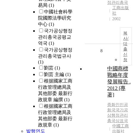
정관리총국
易局
(1)
工商出版
中國社會科學
社
院國際法學硏究
2002
中心
(1)
국가공상행정
복
관리총국공평교
사/
역국
(1)
대
출
국가공상행정
8
신
관리총국법규사
청
(1)
劉芸
(1)
中國商標
劉芸 主編
(1)
戰略年度
根据國家工商
發展報告 .
行政管理總局及
2012 [專
其他部委 最新行
著]
政規章 編撰
(1)
중화인민공
根据國家工商
화국
국가공
行政管理總局及
상행정관리
其他部委 最新行
총국
상표
국
政規章
(1)
中國工商
발행연도
出版社