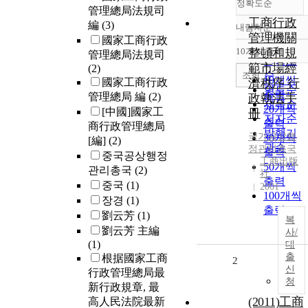
정확도순
管理總局法規司
工商行政
編
(3)
내림차순
정확도
管理機關
國家工商行政
순
10개씩 출력
整頓和規
管理總局法規司
내림차순
인기도
範市場經
(2)
순
조회
10개씩
國家工商行政
濟秩序 行
연도순
출력
管理總局 編
(2)
政執法手
제목순
20개씩
[中國]國家工
冊
저자순
출력
商行政管理總局
발행기
국가공상행
30개씩
[編]
(2)
관순
정관리총국
출력
중국공상행정
工商出版
50개씩
관리총국
(2)
社
출력
중국
(1)
2001
100개씩
장경
(1)
출력
劉云芳
(1)
복
劉云芳 主編
사/
(1)
대
출
根据國家工商
2
신
行政管理總局最
청
新行政規章, 最
(2011)工商
高人民法院最新