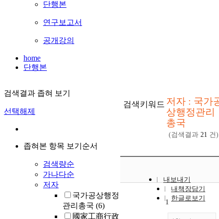
단행본
연구보고서
공개강의
home
단행본
검색결과 좁혀 보기
저자 : 국가
검색키워드
상행정관리
선택해제
총국
(검색결과
21
건)
좁혀본 항목 보기순서
검색량순
가나다순
내보내기
저자
내책장담기
국가공상행정
한글로보기
1
관리총국
(6)
國家工商行政