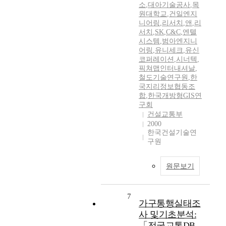
소
,
대아기술공사
,
목
원대학교
,
건일엔지
니어링
,
리서치
,
앤
,
리
서치
,
SK
,
C&C
,
엔텔
시스템
,
범아엔지니
어링
,
유니세크
,
유신
코퍼레이션
,
시너텍
,
픽쳐맵인터내셔날
,
철도기술연구원
,
한
국지리정보협동조
합
,
한국개방형GIS연
구회
건설교통부
2000
한국건설기술연
구원
원문보기
7
가구통행실태조
사 및기초분석:
「전국교통DB