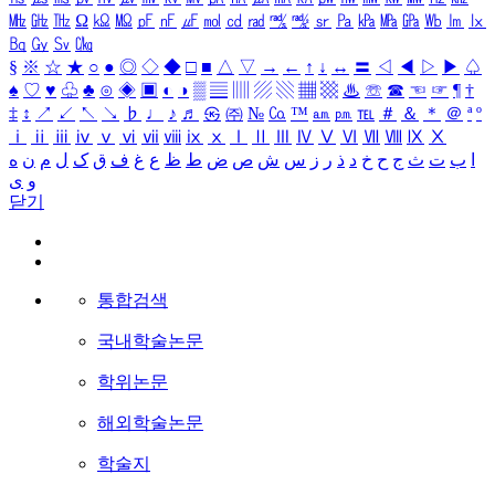
㎒
㎓
㎔
Ω
㏀
㏁
㎊
㎋
㎌
㏖
㏅
㎭
㎮
㎯
㏛
㎩
㎪
㎫
㎬
㏝
㏐
㏓
㏃
㏉
㏜
㏆
§
※
☆
★
○
●
◎
◇
◆
□
■
△
▽
→
←
↑
↓
↔
〓
◁
◀
▷
▶
♤
♠
♡
♥
♧
♣
⊙
◈
▣
◐
◑
▒
▤
▥
▨
▧
▦
▩
♨
☏
☎
☜
☞
¶
†
‡
↕
↗
↙
↖
↘
♭
♩
♪
♬
㉿
㈜
№
㏇
™
㏂
㏘
℡
＃
＆
＊
＠
ª
º
ⅰ
ⅱ
ⅲ
ⅳ
ⅴ
ⅵ
ⅶ
ⅷ
ⅸ
ⅹ
Ⅰ
Ⅱ
Ⅲ
Ⅳ
Ⅴ
Ⅵ
Ⅶ
Ⅷ
Ⅸ
Ⅹ
ا
ب
ت
ث
ج
ح
خ
د
ذ
ر
ز
س
ش
ص
ض
ط
ظ
ع
غ
ف
ق
ک
ل
م
ن
ه
و
ی
닫기
통합검색
국내학술논문
학위논문
해외학술논문
학술지