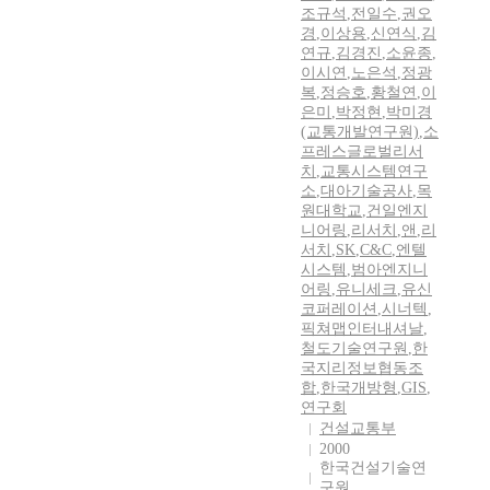
조규석
,
전일수
,
권오
경
,
이상용
,
신연식
,
김
연규
,
김경진
,
소윤종
,
이시연
,
노은석
,
정광
복
,
정승호
,
황철연
,
이
은미
,
박정현
,
박미경
(교통개발연구원)
,
소
프레스글로벌리서
치
,
교통시스템연구
소
,
대아기술공사
,
목
원대학교
,
건일엔지
니어링
,
리서치
,
앤
,
리
서치
,
SK
,
C&C
,
엔텔
시스템
,
범아엔지니
어링
,
유니세크
,
유신
코퍼레이션
,
시너텍
,
픽쳐맵인터내셔날
,
철도기술연구원
,
한
국지리정보협동조
합
,
한국개방형
,
GIS
,
연구회
건설교통부
2000
한국건설기술연
구원