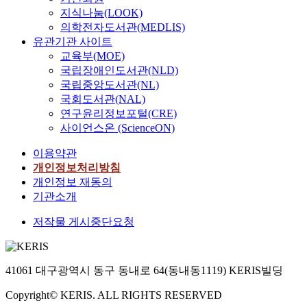
지식나눔(LOOK)
의학전자도서관(MEDLIS)
유관기관 사이트
교육부(MOE)
국립장애인도서관(NLD)
국립중앙도서관(NL)
국회도서관(NAL)
연구윤리정보포털(CRE)
사이언스온 (ScienceON)
이용약관
개인정보처리방침
개인정보 재동의
기관소개
저작물 게시중단요청
41061 대구광역시 동구 동내로 64(동내동1119) KERIS빌딩
Copyright© KERIS. ALL RIGHTS RESERVED