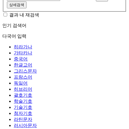
상세검색
결과 내 재검색
인기 검색어
다국어 입력
히라가나
가타카나
중국어
한글고어
그리스문자
프랑스어
독일어
히브리어
괄호기호
학술기호
기술기호
첨자기호
라틴문자
러시아문자