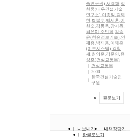
술연구원)
,
서경화
,
정
한웅(대우건설기술
연구소)
,
이종일
,
김태
현
,
최복수
,
박세훈
,
이
한오
,
김동욱
,
강지원
,
최은미
,
주인희
,
김승
윤(한숲정보기술)
,
안
재홍
,
박재용
,
이태훈
(미드시스템)
,
김창
세
,
최영운
,
김준연
,
윤
성훈(건설교통부)
건설교통부
2000
한국건설기술연
구원
원문보기
내보내기
내책장담기
한글로보기