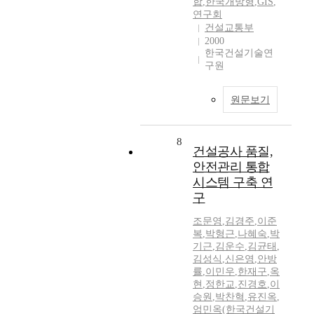
합
,
한국개방형
,
GIS
,
연구회
건설교통부
2000
한국건설기술연
구원
원문보기
8
건설공사 품질,
안전관리 통합
시스템 구축 연
구
조문영
,
김경주
,
이준
복
,
박형근
,
나혜숙
,
박
기근
,
김운수
,
김균태
,
김성식
,
신은영
,
안방
률
,
이민우
,
한재구
,
옥
현
,
정한교
,
진경호
,
이
승원
,
박찬혁
,
유진옥
,
엄민옥(한국건설기