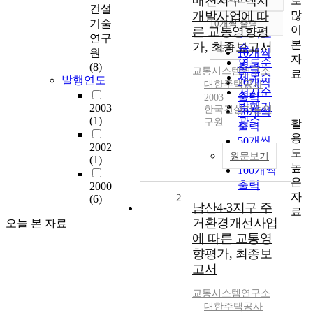
매천지구 택지
로
정확도
건설
많
개발사업에 따
순
기술
10개씩 출력
내림차순
이
른 교통영향평
인기도
연구
본
가, 최종보고서
순
조회
원
10개씩
자
연도순
(8)
출력
교통시스템연구소
료
제목순
발행연도
20개씩
대한주택공사
저자순
출력
2003
발행기
2003
한국건설기술연
30개씩
(1)
관순
구원
활
출력
용
50개씩
2002
도
출력
원문보기
(1)
높
100개씩
은
출력
2000
자
2
(6)
남산4-3지구 주
료
거환경개선사업
오늘 본 자료
에 따른 교통영
향평가, 최종보
고서
교통시스템연구소
대한주택공사