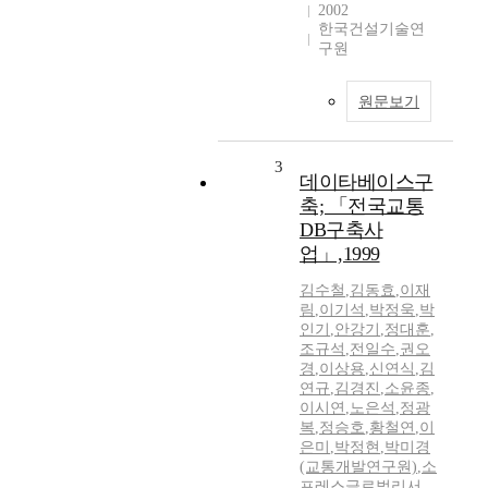
2002
한국건설기술연
구원
원문보기
3
데이타베이스구
축; 「전국교통
DB구축사
업」,1999
김수철
,
김동효
,
이재
림
,
이기석
,
박정욱
,
박
인기
,
안강기
,
정대훈
,
조규석
,
전일수
,
권오
경
,
이상용
,
신연식
,
김
연규
,
김경진
,
소윤종
,
이시연
,
노은석
,
정광
복
,
정승호
,
황철연
,
이
은미
,
박정현
,
박미경
(교통개발연구원)
,
소
프레스글로벌리서