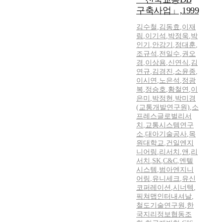
구축사업」,1999
김수철
,
김동효
,
이재
림
,
이기석
,
박정욱
,
박
인기
,
안강기
,
정대훈
,
조규석
,
전일수
,
권오
경
,
이상용
,
신연식
,
김
연규
,
김경진
,
소윤종
,
이시연
,
노은석
,
정광
복
,
정승호
,
황철연
,
이
은미
,
박정현
,
박미경
(교통개발연구원)
,
소
프레스글로벌리서
치
,
교통시스템연구
소
,
대아기술공사
,
목
원대학교
,
건일엔지
니어링
,
리서치
,
앤
,
리
서치
,
SK
,
C&C
,
엔텔
시스템
,
범아엔지니
어링
,
유니세크
,
유신
코퍼레이션
,
시너텍
,
픽쳐맵인터내셔날
,
철도기술연구원
,
한
국지리정보협동조