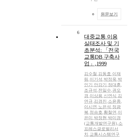
원문보기
6
대중교통 이용
실태조사 및 기
초분석: 「전국
교통DB 구축사
업」,1999
김수철
,
김동효
,
이재
림
,
이기석
,
박정욱
,
박
인기
,
안강기
,
정대훈
,
조규석
,
전일수
,
권오
경
,
이상용
,
신연식
,
김
연규
,
김경진
,
소윤종
,
이시연
,
노은석
,
정광
복
,
정승호
,
황철연
,
이
은미
,
박정현
,
박미경
(교통개발연구원)
,
소
프레스글로벌리서
치
,
교통시스템연구