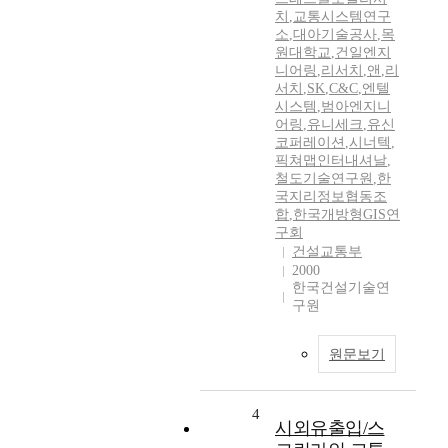
치
,
교통시스템연구
소
,
대아기술공사
,
목
원대학교
,
건일엔지
니어링
,
리서치
,
앤
,
리
서치
,
SK
,
C&C
,
엔텔
시스템
,
범아엔지니
어링
,
유니세크
,
유신
코퍼레이션
,
시너텍
,
픽쳐맵인터내셔날
,
철도기술연구원
,
한
국지리정보협동조
합
,
한국개방형GIS연
구회
건설교통부
2000
한국건설기술연
구원
원문보기
4
시외유출입/스