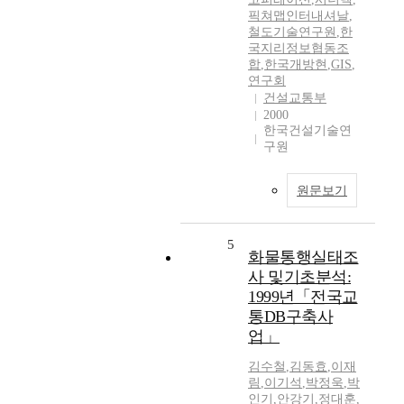
픽쳐맵인터내셔날
,
철도기술연구원
,
한
국지리정보협동조
합
,
한국개방현
,
GIS
,
연구회
건설교통부
2000
한국건설기술연
구원
원문보기
5
화물통행실태조
사 및기초분석:
1999년「전국교
통DB구축사
업」
김수철
,
김동효
,
이재
림
,
이기석
,
박정욱
,
박
인기
,
안강기
,
정대훈
,