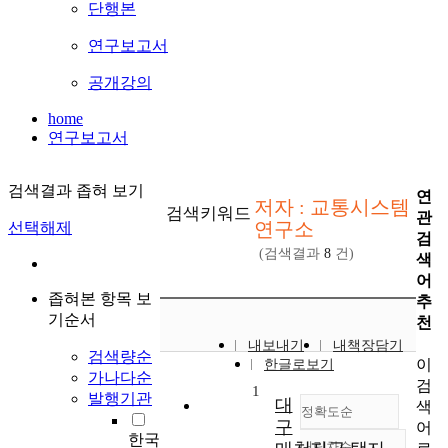
단행본
연구보고서
공개강의
home
연구보고서
검색결과 좁혀 보기
연
저자 : 교통시스템
검색키워드
관
연구소
선택해제
검
(검색결과
8
건)
색
어
좁혀본 항목 보
추
기순서
천
내보내기
내책장담기
검색량순
이
한글로보기
가나다순
검
1
발행기관
대
색
정확도순
구
어
한국
내림차순