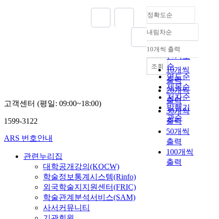
정확도순
내림차순
정확도
순
10개씩 출력
내림차순
인기도
순
조회
10개씩
연도순
출력
제목순
20개씩
저자순
출력
고객센터 (평일: 09:00~18:00)
발행기
30개씩
관순
1599-3122
출력
50개씩
ARS 번호안내
출력
100개씩
관련누리집
출력
대학공개강의(KOCW)
학술정보통계시스템(Rinfo)
외국학술지지원센터(FRIC)
학술관계분석서비스(SAM)
사서커뮤니티
기관회원