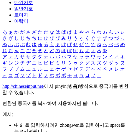
단위기호
일반기호
로마자
아랍어
あ
ぁ
か
が
さ
ざ
た
だ
な
は
ば
ぱ
ま
や
ゃ
ら
わ
ゎ
ん
い
ぃ
き
ぎ
し
じ
ち
ぢ
に
ひ
び
ぴ
み
り
う
ぅ
く
ぐ
す
ず
つ
づ
っ
ぬ
ふ
ぶ
ぷ
む
ゆ
ゅ
る
え
ぇ
け
げ
せ
ぜ
て
で
ね
へ
べ
ぺ
め
れ
お
ぉ
こ
ご
そ
ぞ
と
ど
の
ほ
ぼ
ぽ
も
よ
ょ
ろ
を
ア
ァ
カ
サ
ザ
タ
ダ
ナ
ハ
バ
パ
マ
ヤ
ャ
ラ
ワ
ヮ
ン
イ
ィ
キ
ギ
シ
ジ
チ
ヂ
ニ
ヒ
ビ
ピ
ミ
リ
ウ
ゥ
ク
グ
ス
ズ
ツ
ヅ
ッ
ヌ
フ
ブ
プ
ム
ユ
ュ
ル
エ
ェ
ケ
ゲ
セ
ゼ
テ
デ
ヘ
ベ
ペ
メ
レ
オ
ォ
コ
ゴ
ソ
ゾ
ト
ド
ノ
ホ
ボ
ポ
モ
ヨ
ョ
ロ
ヲ
―
http://chineseinput.net/
에서 pinyin(병음)방식으로 중국어를 변환
할 수 있습니다.
변환된 중국어를 복사하여 사용하시면 됩니다.
예시)
中文 을 입력하시려면
zhongwen
을 입력하시고 space를
누르시면됩니다.