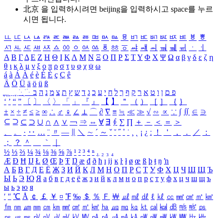
北京 을 입력하시려면
beijing
을 입력하시고 space를 누르
시면 됩니다.
ㅥ
ㅦ
ㅧ
ㅨ
ㅩ
ㅪ
ㅫ
ㅬ
ㅭ
ㅮ
ㅯ
ㅰ
ㅱ
ㅲ
ㅳ
ㅴ
ㅵ
ㅶ
ㅷ
ㅸ
ㅹ
ㅺ
ㅻ
ㅼ
ㅽ
ㅾ
ㅿ
ㆀ
ㆁ
ㆂ
ㆃ
ㆄ
ㆅ
ㆆ
ㆇ
ㆈ
ㆉ
ㆊ
ㆋ
ㆌ
ㆍ
ㆎ
Α
Β
Γ
Δ
Ε
Ζ
Η
Θ
Ι
Κ
Λ
Μ
Ν
Ξ
Ο
Π
Ρ
Σ
Τ
Υ
Φ
Χ
Ψ
Ω
α
β
γ
δ
ε
ζ
η
θ
ι
κ
λ
μ
ν
ξ
ο
π
ρ
σ
τ
υ
φ
χ
ψ
ω
á
à
Á
À
é
è
É
È
ç
Ç
ê
Ä
Ö
Ü
ä
ö
ü
ß
ְ
ֳ
ֲ
ֱ
ָ
ַ
ֵ
ֶ
ִ
ֹ
ּ
ֻ
ׂ
ׁ
ּ
ב
ה
נ
מ
צ
ת
ץ
ש
ד
ג
כ
ע
י
ח
ל
ך
ף
ק
ר
א
ט
ו
ן
ם
פ
‘
’
“
”
〔
〕
〈
〉
「
」
『
』
【
】
＂
（
）
［
］
｛
｝
±
×
÷
≠
≤
≥
∞
∴
♂
♀
∠
⊥
⌒
∂
∇
≡
≒
≪
≫
√
∽
∝
∵
∫
∬
∈
∋
⊆
⊇
⊂
⊃
∪
∩
∧
∨
￢
⇒
⇔
∀
∃
∮
∑
∏
＋
－
＜
＝
＞
、
。
·
‥
…
¨
〃
―
∥
＼
∼
´
～
ˇ
˘
˝
˚
˙
¸
˛
¡
¿
ː
！
＇
，
．
／
：
；
？
＾
＿
｀
｜
½
⅓
⅔
¼
¾
⅛
⅜
⅝
⅞
¹
²
³
⁴
ⁿ
₁
₂
₃
₄
Æ
Ð
Ħ
Ĳ
Ł
Ø
Œ
Þ
Ŧ
Ŋ
æ
đ
ð
ħ
ı
ĳ
ĸ
ŀ
ł
ø
œ
ß
þ
ŧ
ŋ
ŉ
А
Б
В
Г
Д
Е
Ё
Ж
З
И
Й
К
Л
М
Н
О
П
Р
С
Т
У
Ф
Х
Ц
Ч
Ш
Щ
Ъ
Ы
Ь
Э
Ю
Я
а
б
в
г
д
е
ё
ж
з
и
й
к
л
м
н
о
п
р
с
т
у
ф
х
ц
ч
ш
щ
ъ
ы
ь
э
ю
я
′
″
℃
Å
￠
￡
￥
¤
℉
‰
＄
％
Ｆ
￦
㎕
㎖
㎗
ℓ
㎘
㏄
㎣
㎤
㎥
㎦
㎙
㎚
㎛
㎜
㎝
㎞
㎟
㎠
㎡
㎢
㏊
㎍
㎎
㎏
㏏
㎈
㎉
㏈
㎧
㎨
㎰
㎱
㎲
㎳
㎴
㎵
㎶
㎷
㎸
㎹
㎀
㎁
㎂
㎃
㎄
㎺
㎻
㎽
㎾
㎿
㎐
㎑