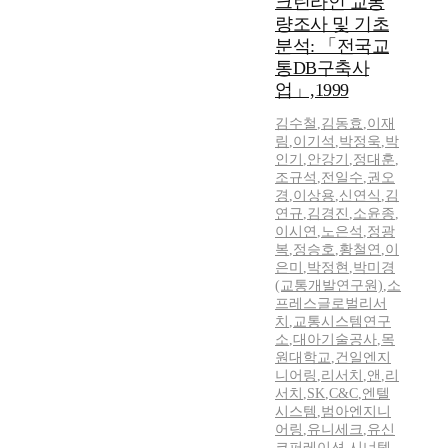
크린라인 교통
량조사 및 기초
분석: 「전국교
통DB구축사
업」,1999
김수철
,
김동효
,
이재
림
,
이기석
,
박정욱
,
박
인기
,
안강기
,
정대훈
,
조규석
,
전일수
,
권오
경
,
이상용
,
신연식
,
김
연규
,
김경진
,
소윤종
,
이시연
,
노은석
,
정광
복
,
정승호
,
황철연
,
이
은미
,
박정현
,
박미경
(교통개발연구원)
,
소
프레스글로벌리서
치
,
교통시스템연구
소
,
대아기술공사
,
목
원대학교
,
건일엔지
니어링
,
리서치
,
앤
,
리
서치
,
SK
,
C&C
,
엔텔
시스템
,
범아엔지니
어링
,
유니세크
,
유신
코퍼레이션
,
시너텍
,