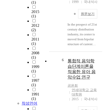
존
이
과
1999
국내석사
(1)
copper vapor laser
재
르
객
have been reviewed
에
기
관
2015
and the dependence of
원문보기
대
까
(1)
성
the laser output power
해
지
이
on the operating
In the prospect of 21st
부
2012
장
미
conditions and laser
century distribution
(2)
정
애
흡
design parameters have
industry, its center is
적
인
하
been described. The
2011
moved from bipolar
인
은
다
calculated optimum
(1)
structure of current
인
달
는
operating temperature
department store and
식
갑
지
2008
was 1550 ˚C and the
conventional market to
을
지
적
(1)
optimum Ne gas
discount shop and
지
않
6
통합적 음악학
을
pressure was 25 Torr.
department store as
닌
은
많
습단계이론을
1999
For the increase of the
new distribution
다
존
이
(1)
적용한 유아 음
charging voltage or the
industry, and the
.
재
받
악수업 연구
pulse repetition rate,
department store which
그
로
고
1997
the output power
showed superiority
러
서
(1)
있
공윤희
increases but the
shows dull growth
나
제
다
연세대학교 교육
efficiency decrease.
tendency now. Big
자
1991
거
대학원
.
The calculated
scale discount shop
(1)
녀
당
2015
국내석사
이
optimum peaking
작성언어
which is price
가
해
연
capacitance was about
destruction type new
성
왔
구