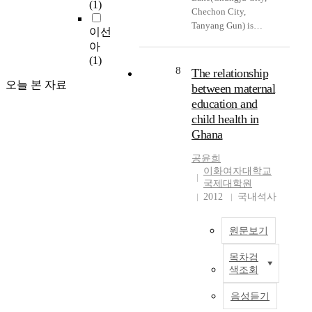
situation, our domestic
(1)
는
할
된
Chechon City,
inductor of 2.2 H has
수
distribution industrial
데
수
도
Tanyang Gun) is
been constructed. A
있
firms can't escape from
이선
,
없
구
located at the center of
thyratron driver and
는
their small-scale reage,
아
다
는
인
Korea geographically
protecting circuit has
적
thereby the
(1)
른
장
e
and has been an
also been developed. A
기
8
The relationship
commercial power of
한
애
-
important place since
high voltage probe
이
오늘 본 자료
small & medium
between maternal
편
인
문
olden times. This area
which is usable in the
다
distribution firms are
으
education and
은
진
possesses cultural and
frequency range of 1-5
.
shrink now and also
로
과
child health in
적
historical tourism
MHz was developed
따
there are a lot of
사
연
용
Ghana
resources such as
and the copper vapor
라
difficult problems area
회
하
이
historical monuments,
laser system including
서
such as trading without
구
느
공윤희
고
ruins, sites, Buddhist
gas handling and
이
data habitual practice
이화여자대학교
성
님
객
assets and traditional
vaccum system has
시
and falling behind
국제대학원
원
의
의
assets as well as natural
been completely
기
2012
국내석사
situation of
들
형
기
tourism resources such
constructed.
에
distribution system etc.
의
상
대
as Mt. Worak, Chungju
음
To overcome such
장
이
충
원문보기
lake, hot
악
difficulties and to exist
애
라
족
spring(Suanbo), cave,
교
as superior opmetitive
부
고
목차검
과
I
rivers, and valles. This
육
business firm, careful
정
할
색조회
충
t
area is also the center
을
attention is required to
적
수
성
h
of the Chungwon
받
monitor the change of
음성듣기
인
있
도
a
Cultural Assets with
아
consumers and actual
인
는