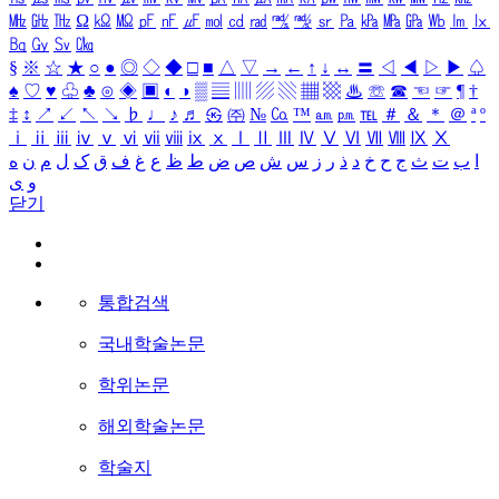
㎒
㎓
㎔
Ω
㏀
㏁
㎊
㎋
㎌
㏖
㏅
㎭
㎮
㎯
㏛
㎩
㎪
㎫
㎬
㏝
㏐
㏓
㏃
㏉
㏜
㏆
§
※
☆
★
○
●
◎
◇
◆
□
■
△
▽
→
←
↑
↓
↔
〓
◁
◀
▷
▶
♤
♠
♡
♥
♧
♣
⊙
◈
▣
◐
◑
▒
▤
▥
▨
▧
▦
▩
♨
☏
☎
☜
☞
¶
†
‡
↕
↗
↙
↖
↘
♭
♩
♪
♬
㉿
㈜
№
㏇
™
㏂
㏘
℡
＃
＆
＊
＠
ª
º
ⅰ
ⅱ
ⅲ
ⅳ
ⅴ
ⅵ
ⅶ
ⅷ
ⅸ
ⅹ
Ⅰ
Ⅱ
Ⅲ
Ⅳ
Ⅴ
Ⅵ
Ⅶ
Ⅷ
Ⅸ
Ⅹ
ا
ب
ت
ث
ج
ح
خ
د
ذ
ر
ز
س
ش
ص
ض
ط
ظ
ع
غ
ف
ق
ک
ل
م
ن
ه
و
ی
닫기
통합검색
국내학술논문
학위논문
해외학술논문
학술지