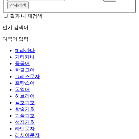
상세검색
결과 내 재검색
인기 검색어
다국어 입력
히라가나
가타카나
중국어
한글고어
그리스문자
프랑스어
독일어
히브리어
괄호기호
학술기호
기술기호
첨자기호
라틴문자
러시아문자