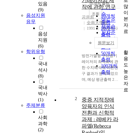
기레이저의 제
로
순
있음
10개씩 출력
내림차순
많
작에 관한 연구
인기도
(9)
이
순
조회
음성지원
10개씩
공윤희
본
연도순
유무
출력
全南大學校
자
제목순
20개씩
1991
국내석사
료
저자순
음성
출력
발행기
지원
30개씩
원문보기
관순
(6)
출력
학위유형
활
50개씩
방전가열형 구리증기
용
출력
레이저의 최적화에 관
국내
도
100개씩
한 수치해석적 이론연
석사
높
출력
구 결과가 분석되었으
(8)
은
며, 예상 평균출력 2W
자
의 성능을 갖는 강제순
국내
료
환방식의 기냉식 구리
박사
증기레이저 발진기와
2
중증 지적장애
(1)
관련 전기회로장치 및
주제분류
양육자의 인식
측정장치가 설계, 제작
전환과 신학적
되었다. 활용성 및 고
사회
과제 : 레베카 라
효율이 인정된 종방전
과학
파엘(Rebecca
방식의 방전가열형 구
(2)
Raphael)의
리증기레이저 장치에