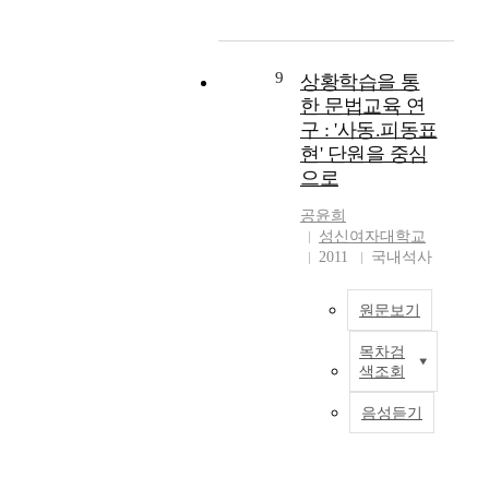
향
s
historical asset from
음
situation of the market
식
가
상
b
the pre-historical
악
Purpose of this study
과
?
에
e
period through
성
to find out using status
부
성
미
e
Kokuryo, Shilla, Bakje
9
을
상황학습을 통
of big scale discount
딪
서
치
n
royalty to Chosun
발
한 문법교육 연
shop and pre-purchase
치
는
는
c
dynasty. So this area is
달
activities and is to
구 : '사동.피동표
게
장
효
l
a place mixed with
시
compare and analyze
되
현' 단원을 중심
애
과
a
natural and cultural
키
the cause of their
면
에
으로
를
i
tourism resources. But
는
satisfaction level and
서
대
파
m
there are many
일
is to provide the
공윤희
양
하
악
e
obstacles such as
은
consumers' opinions to
성신여자대학교
육
여
하
d
transportation,
중
the distribution
2011
국내석사
자
무
여
t
accomodations,
요
industries and also to
로
엇
한
h
recreation facilities,
하
help reasonable
서
을
방
원문보기
a
and tour centers for
다
purchase activities to
갖
말
진
t
guide. If this area were
.
the consumers. Results
는
하
료
목차검
m
본
to be developed to
하
of the study are as
내
고
색조회
의
a
고
eliminate these
지
follow: First, general
적
있
질
t
는
obstacles, it would be a
만
feature f major
·
음성듣기
는
과
e
구
most attractive place
대
customers of the price
외
가
만
r
성
mixed natural and
부
destructive big scale
적
?
족
n
주
cultural recources for
분
discount shop was
갈
본
도
a
의