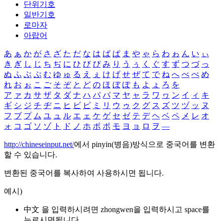
단위기호
일반기호
로마자
아랍어
あ
ぁ
か
が
さ
ざ
た
だ
な
は
ば
ぱ
ま
や
ゃ
ら
わ
ゎ
ん
い
ぃ
き
ぎ
し
じ
ち
ぢ
に
ひ
び
ぴ
み
り
う
ぅ
く
ぐ
す
ず
つ
づ
っ
ぬ
ふ
ぶ
ぷ
む
ゆ
ゅ
る
え
ぇ
け
げ
せ
ぜ
て
で
ね
へ
べ
ぺ
め
れ
お
ぉ
こ
ご
そ
ぞ
と
ど
の
ほ
ぼ
ぽ
も
よ
ょ
ろ
を
ア
ァ
カ
サ
ザ
タ
ダ
ナ
ハ
バ
パ
マ
ヤ
ャ
ラ
ワ
ヮ
ン
イ
ィ
キ
ギ
シ
ジ
チ
ヂ
ニ
ヒ
ビ
ピ
ミ
リ
ウ
ゥ
ク
グ
ス
ズ
ツ
ヅ
ッ
ヌ
フ
ブ
プ
ム
ユ
ュ
ル
エ
ェ
ケ
ゲ
セ
ゼ
テ
デ
ヘ
ベ
ペ
メ
レ
オ
ォ
コ
ゴ
ソ
ゾ
ト
ド
ノ
ホ
ボ
ポ
モ
ヨ
ョ
ロ
ヲ
―
http://chineseinput.net/
에서 pinyin(병음)방식으로 중국어를 변환
할 수 있습니다.
변환된 중국어를 복사하여 사용하시면 됩니다.
예시)
中文 을 입력하시려면
zhongwen
을 입력하시고 space를
누르시면됩니다.