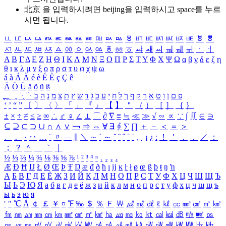
北京 을 입력하시려면
beijing
을 입력하시고 space를 누르
시면 됩니다.
ㅥ
ㅦ
ㅧ
ㅨ
ㅩ
ㅪ
ㅫ
ㅬ
ㅭ
ㅮ
ㅯ
ㅰ
ㅱ
ㅲ
ㅳ
ㅴ
ㅵ
ㅶ
ㅷ
ㅸ
ㅹ
ㅺ
ㅻ
ㅼ
ㅽ
ㅾ
ㅿ
ㆀ
ㆁ
ㆂ
ㆃ
ㆄ
ㆅ
ㆆ
ㆇ
ㆈ
ㆉ
ㆊ
ㆋ
ㆌ
ㆍ
ㆎ
Α
Β
Γ
Δ
Ε
Ζ
Η
Θ
Ι
Κ
Λ
Μ
Ν
Ξ
Ο
Π
Ρ
Σ
Τ
Υ
Φ
Χ
Ψ
Ω
α
β
γ
δ
ε
ζ
η
θ
ι
κ
λ
μ
ν
ξ
ο
π
ρ
σ
τ
υ
φ
χ
ψ
ω
á
à
Á
À
é
è
É
È
ç
Ç
ê
Ä
Ö
Ü
ä
ö
ü
ß
ְ
ֳ
ֲ
ֱ
ָ
ַ
ֵ
ֶ
ִ
ֹ
ּ
ֻ
ׂ
ׁ
ּ
ב
ה
נ
מ
צ
ת
ץ
ש
ד
ג
כ
ע
י
ח
ל
ך
ף
ק
ר
א
ט
ו
ן
ם
פ
‘
’
“
”
〔
〕
〈
〉
「
」
『
』
【
】
＂
（
）
［
］
｛
｝
±
×
÷
≠
≤
≥
∞
∴
♂
♀
∠
⊥
⌒
∂
∇
≡
≒
≪
≫
√
∽
∝
∵
∫
∬
∈
∋
⊆
⊇
⊂
⊃
∪
∩
∧
∨
￢
⇒
⇔
∀
∃
∮
∑
∏
＋
－
＜
＝
＞
、
。
·
‥
…
¨
〃
―
∥
＼
∼
´
～
ˇ
˘
˝
˚
˙
¸
˛
¡
¿
ː
！
＇
，
．
／
：
；
？
＾
＿
｀
｜
½
⅓
⅔
¼
¾
⅛
⅜
⅝
⅞
¹
²
³
⁴
ⁿ
₁
₂
₃
₄
Æ
Ð
Ħ
Ĳ
Ł
Ø
Œ
Þ
Ŧ
Ŋ
æ
đ
ð
ħ
ı
ĳ
ĸ
ŀ
ł
ø
œ
ß
þ
ŧ
ŋ
ŉ
А
Б
В
Г
Д
Е
Ё
Ж
З
И
Й
К
Л
М
Н
О
П
Р
С
Т
У
Ф
Х
Ц
Ч
Ш
Щ
Ъ
Ы
Ь
Э
Ю
Я
а
б
в
г
д
е
ё
ж
з
и
й
к
л
м
н
о
п
р
с
т
у
ф
х
ц
ч
ш
щ
ъ
ы
ь
э
ю
я
′
″
℃
Å
￠
￡
￥
¤
℉
‰
＄
％
Ｆ
￦
㎕
㎖
㎗
ℓ
㎘
㏄
㎣
㎤
㎥
㎦
㎙
㎚
㎛
㎜
㎝
㎞
㎟
㎠
㎡
㎢
㏊
㎍
㎎
㎏
㏏
㎈
㎉
㏈
㎧
㎨
㎰
㎱
㎲
㎳
㎴
㎵
㎶
㎷
㎸
㎹
㎀
㎁
㎂
㎃
㎄
㎺
㎻
㎽
㎾
㎿
㎐
㎑