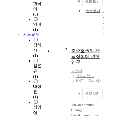
원문보기
1. 5 nF and was little
distribution introduced
한국
장
다
는
influenced by the
'Low Price' and this
어
해
.
한
음성듣기
charging capacitance.
유
type of distribution
(8)
감
장
방
The optimum output
아
industry made a basis
에
애
진
coupling was about 10
기
as new type in current
영어
따
는
단
% and was almost
는
distribution industry
(1)
라
결
및
independent of other
사
지도교수
area which are suffered
한
국
진
parameters. The
람
from economic
편
짐
료
distance between the
의
depression situation.
강혜
으
이
서
electrodes of the
인
7
Due to introduction of
선
충주호권의 관
로
요
비
present laser device is
생
unlimited competition
(1)
긍
형
광정책에 관한
스
45 cm, the inner
에
era such as customs
정
벌
연구
의
diameter of the plasma
서
tariff, reduction of non-
김은
적
인
질
tube is 1.6 cm. The
음
tariff obstacles and free
규
인
공윤희
가
향
present system can be
악
service business as
(1)
단국대학교
인
?
상
operated at maximum
성
autonomous business
1997
국내석사
식
사
을
24 kV. High voltage
을
by WTO departure,
배성
도
람
위
power supply of 6 kV
가
foreign advanced
윤
커
구
해
원문보기
and 600 mA, trigger
장
distribution firms are
(1)
지
실
최
pulse generator of 3-7
발
incoming to Korea and
기
제
근
The area around
kHz, and the pulsed
달
in this accelerating
최영
도
대
소
Chungju
discharge circuitry
시
incoming current
실
하
로
개
Lake(Chungju City,
including a charging
킬