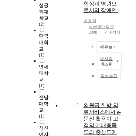
형상과 영광으
으며, 출력측 반사경의
성공
를
반사율은 10%로 계산
로서의 장애인-
회대
둔
되었다. 방전전극간의
양
학교
공윤희
거리가 45cm, 플라즈
육
(2)
성공회대학교
마관의 내경이 1.6cm
자
2008
국내석사
이고, 최대 24kV로 방
단국
의
전가능한 레이저발진
경
대학
기가 제작되었고, 관련
원문보기
우
교
전기장치인 6kV,
,
(1)
600mA의 고전압전원
목차검
각
논
장치, 3-7kHz의 trigger
색조회
자
연세
문
펄스발생장치, 2.2H 충
차
개
대학
음성듣기
전인덕터를 포함한 펄
이
요
교
스형태의 충전 및 방전
가
자
(1)
회로와 고전압, 고전
있
신
류, 고반복율 switch로
지
과
전남
서의 thyratron 보호회
만
종
대학
4
의원급 한방 의
로 등이 설계되고, 제
,
족
교
료서비스에서 e-
작되었다. 또한, 고전
양
의
(1)
문진 활용이 고
압 펄스를 검출하기 위
육
보
객의 기대충족
하여, 1-5 MHz의 대역
및
존
성신
에서 사용가능한
도와 충성도에
치
을
여자