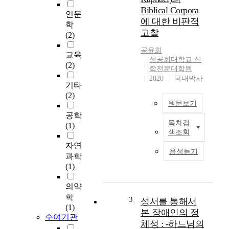
Biblical Corpora
대하여, 기 수행된 수
인문
치해석적 이론연구 결
에 대한 비판적
학
과가 분석되었으며, 설
고찰
(2)
계되어진 레이저장치
공윤희
에 대하여 최적작동조
교육
성공회대학교 신
건 및 설계변수의 변화
(2)
학전문대학원
에 따른 레이저출력의
2020
국내박사
변화가 파악되었다. 최
기타
적작동온도와 최적네
(2)
온기체압력은 각각
원문보기
1550℃, 25Torr로 계산
공학
되었으며, 충전전압 및
목차검
(1)
중
색조회
펄스반복율이 증가하
증
면 출력은 증가하나 효
자연
지
음성듣기
율은 감소하는 것을 파
과학
적
악하였다. 설계변수
(1)
장
중, peaking
애
capacitance의 최적값
의약
를
은 storage capacitance
학
지
3
성서를 통해서
의 값에 거의 영향을
(1)
닌
본 장애인의 정
받지 않으며 1.5nF의
수여기관
자
체성 : -하느님의
값을 가지는 것을 알았
녀