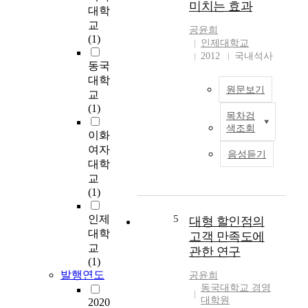
1000:1 고전압측정장
미치는 효과
료
중
대학
치가 개발되었으며, 관
교
시
교
련 gas handling 및 진
공윤희
육
했
(1)
인제대학교
공장치를 포함한 구리
에
던
2012
국내석사
증기레이저 장치의 구
대
고
동국
성이 완료되었다. The
한
대
대학
theoretical study on
부
원문보기
로
교
the discharge heated
담
부
(1)
copper vapor laser has
목차검
은
터
목
been reviewed and an
색조회
물
능
적
이화
air cooled copper
론
률
:
여자
vapor laser system of 2
음성듣기
,
과
한
대학
W estimated average
죄
경
방
교
output power have
의
쟁
진
(1)
been designed and
식
을
료
developed along with
으
앞
는
인제
5
대형 할인점의
related electrical
로
세
여
대학
고객 만족도에
systems and
인
우
전
교
measurement circuitry.
관한 연구
해
는
히
(1)
Previously reported
자
현
과
발행연도
공윤희
results of the modeling
녀
대
학
동국대학교 경영
study for the
의
에
성
대학원
2020
discharge-heated