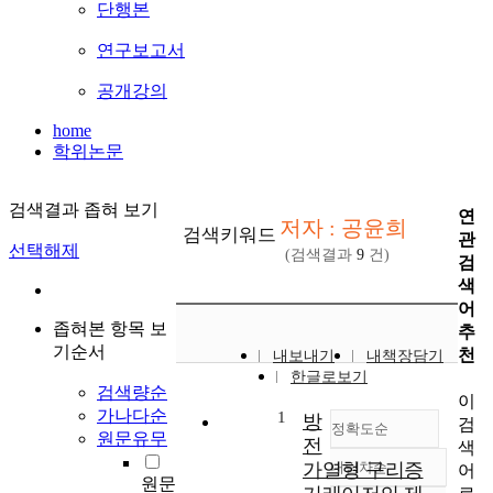
단행본
연구보고서
공개강의
home
학위논문
검색결과 좁혀 보기
연
저자 : 공윤희
검색키워드
관
선택해제
(검색결과
9
건)
검
색
어
좁혀본 항목 보
추
기순서
천
내보내기
내책장담기
한글로보기
검색량순
이
가나다순
1
방
검
정확도순
원문유무
전
색
가열형 구리증
내림차순
어
정확도
원문