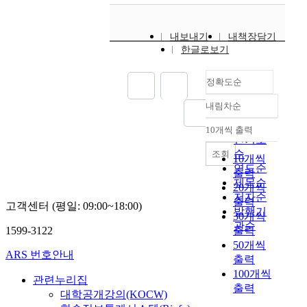
tourists to visit here.
의
40.6% of 30 years old
등
논
개
l
학
The followings are
유
level, and their
은
문
선
e
습
improvements which
아
education level
깊
은
내보내기
내책장담기
에
d
이
are necessary to
들
showed 94.2% of high
어
이
한글로보기
도
u
론
develop tourism
이
school and college
진
3
움
c
중
resources considering
받
graduation. their
다
가
을
a
정확도순
하
the current tourism
고
monthly income
.
지
주
t
나
status and environment
있
showed 68.8% of more
이
질
고
내림차순
i
인
of this area. 1) The
정확도
는
then ￦2,000,000-,
점
문
자
o
상
planning of
순
음
57.3% was women and
10개씩 출력
에
에
한
내림차순
n
황
development should
인기도
악
65.3% was male and
서
답
것
m
학
reflect area residents'
순
수
조회
married persons, as
연
10개씩
함
이
a
습
opinions taking
업
연도순
their resident types, it
구
으
출력
다
y
을
regional traditions and
은
제목순
showed 47.9% of
자
로
20개씩
.
c
통
characteristics partially
악
저자순
apartment resident
는
써
출력
방
o
고객센터 (평일: 09:00~18:00)
해
into account. These
기
peoples. The
발행기
양
성
법
30개씩
n
더
will be unique and
연
occupation showed
관순
육
서
:
1599-3122
출력
t
나
attractive elements for
주
40.5% of company
자
의
연
50개씩
r
은
tourists to visit here. 2)
능
employees and it was
를
ARS 번호안내
장
구
출력
i
문
The Government
력
more than female
포
애
대
100개씩
b
법
should give the
향
관련누리집
women and house
함
관
상
u
출력
교
priorities, tax
상
wives. Second, in the
대학공개강의(KOCW)
한
과
은
t
육
reduction, and
에
question of purchase