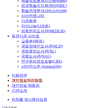
학술정보통계시스템(Rinfo)
사
장
부
e
방
financial support to
만
feature, only 35.5% of
회
외국학술지지원센터(FRIC)
애
산
t
법
residents to want who
초
customers answered,
구
인
학술관계분석서비스(SAM)
,
o
을
invest in tourism
점
the most important
성
의
사서커뮤니티
경
i
제
industries, establish
이
considering factor
원
존
기관회원
남
m
시
educational
맞
during the visiting to
들
재
,
지식나눔(LOOK)
p
하
organizations,
춰
discount shop is the
의
의
서
의학전자도서관(MEDLIS)
r
기
industries and farms, as
져
price and it showed
‘
의
울
유관기관 사이트
o
위
the foundation of life
있
52.1% and next factor
인
의
소
교육부(MOE)
v
한
to recover lost land
고
was how after it is from
간
를
재
국립장애인도서관(NLD)
i
연
due to dam
,
their home and it
됨
신
1
n
국립중앙도서관(NL)
구
construction. These
음
showed 35.5%,
’
학
0
g
로
국회도서관(NAL)
policies could prevent
악
therefore they preferred
에
적
개
c
서
outflow of residents
연구윤리정보포털(CRE)
을
more low price shop
대
으
한
h
,
from this area. 3) The
사이언스온 (ScienceON)
자
than far distance shop
한
로
방
i
2
existing tour courses
연
according to the
인
밝
의
l
이용약관
0
are very simple and
스
analysis result of the
식
히
료
d
0
개인정보처리방침
depend only on natural
럽
study. The motivation
전
고
기
h
7
scenic beauty. So
개인정보 재동의
게
of discount shop using
환
자
관
e
개
tourists don't have
기관소개
익
is the advertisement
이
한
이
a
정
motivation to visit
히
and it showed 33.1%,
일
다
용
l
저작물 게시중단요청
국
again. It is necessary to
기
therefore the
어
.
자
t
어
create various tour
보
advertisement and
날
또
총