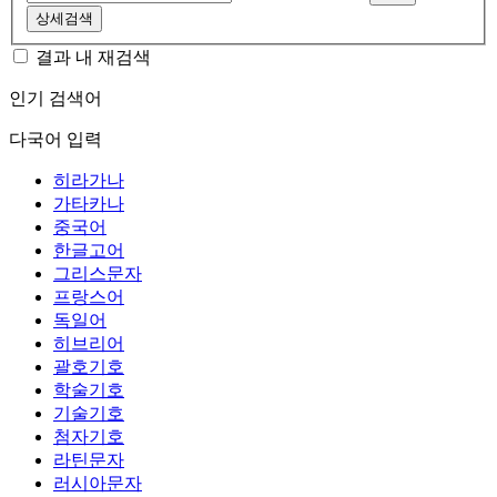
상세검색
결과 내 재검색
인기 검색어
다국어 입력
히라가나
가타카나
중국어
한글고어
그리스문자
프랑스어
독일어
히브리어
괄호기호
학술기호
기술기호
첨자기호
라틴문자
러시아문자