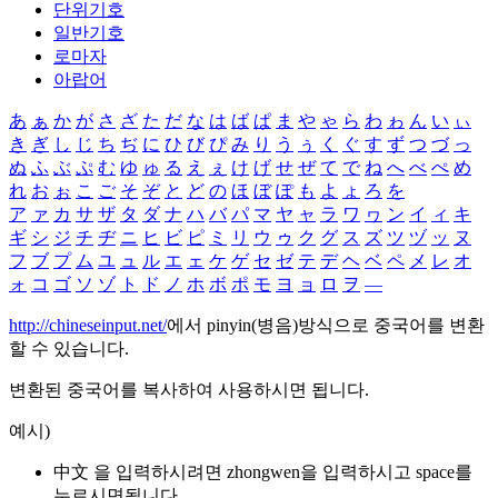
단위기호
일반기호
로마자
아랍어
あ
ぁ
か
が
さ
ざ
た
だ
な
は
ば
ぱ
ま
や
ゃ
ら
わ
ゎ
ん
い
ぃ
き
ぎ
し
じ
ち
ぢ
に
ひ
び
ぴ
み
り
う
ぅ
く
ぐ
す
ず
つ
づ
っ
ぬ
ふ
ぶ
ぷ
む
ゆ
ゅ
る
え
ぇ
け
げ
せ
ぜ
て
で
ね
へ
べ
ぺ
め
れ
お
ぉ
こ
ご
そ
ぞ
と
ど
の
ほ
ぼ
ぽ
も
よ
ょ
ろ
を
ア
ァ
カ
サ
ザ
タ
ダ
ナ
ハ
バ
パ
マ
ヤ
ャ
ラ
ワ
ヮ
ン
イ
ィ
キ
ギ
シ
ジ
チ
ヂ
ニ
ヒ
ビ
ピ
ミ
リ
ウ
ゥ
ク
グ
ス
ズ
ツ
ヅ
ッ
ヌ
フ
ブ
プ
ム
ユ
ュ
ル
エ
ェ
ケ
ゲ
セ
ゼ
テ
デ
ヘ
ベ
ペ
メ
レ
オ
ォ
コ
ゴ
ソ
ゾ
ト
ド
ノ
ホ
ボ
ポ
モ
ヨ
ョ
ロ
ヲ
―
http://chineseinput.net/
에서 pinyin(병음)방식으로 중국어를 변환
할 수 있습니다.
변환된 중국어를 복사하여 사용하시면 됩니다.
예시)
中文 을 입력하시려면
zhongwen
을 입력하시고 space를
누르시면됩니다.