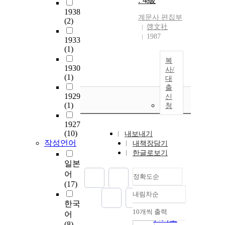
: 4級
1938
계문사
편집부
(2)
啓文社
1987
1933
(1)
복
1930
사/
(1)
대
출
1929
신
(1)
청
1927
(10)
내보내기
작성언어
내책장담기
한글로보기
일본
어
정확도순
(17)
내림차순
정확도
한국
순
10개씩 출력
어
내림차순
인기도
(8)