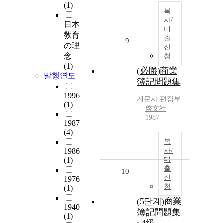
(1)
복
사/
日本
대
敎育
출
9
の理
신
念
청
(1)
(必勝)商業
발행연도
簿記問題集
1996
계문사
편집부
(1)
啓文社
1987
1987
(4)
복
1986
사/
(1)
대
출
10
신
1976
청
(1)
(5단계)商業
1940
簿記問題集
(1)