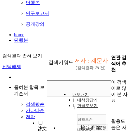
단행본
연구보고서
공개강의
home
단행본
검색결과 좁혀 보기
연관 검
저자 : 계문사
검색키워드
색어 추
선택해제
(검색결과
25
건)
천
이 검색
좁혀본 항목 보
어로 많
기순서
이 본 자
내보내기
료
내책장담기
검색량순
한글로보기
1
가나다순
저자
정확도순
활용도
높은 자
檢定商業簿
啓文
내림차순