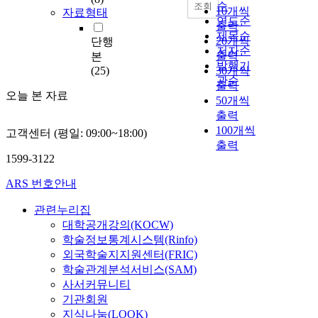
순
조회
10개씩
자료형태
연도순
출력
제목순
20개씩
단행
저자순
출력
본
발행기
(25)
30개씩
관순
출력
오늘 본 자료
50개씩
출력
100개씩
고객센터 (평일: 09:00~18:00)
출력
1599-3122
ARS 번호안내
관련누리집
대학공개강의(KOCW)
학술정보통계시스템(Rinfo)
외국학술지지원센터(FRIC)
학술관계분석서비스(SAM)
사서커뮤니티
기관회원
지식나눔(LOOK)