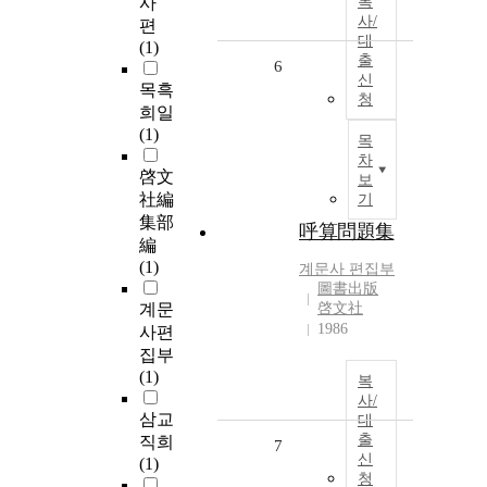
사
복
사/
편
대
(1)
출
6
신
목흑
청
희일
(1)
목
차
啓文
보
社編
기
集部
呼算問題集
編
(1)
계문사
편집부
圖書出版
계문
啓文社
1986
사편
집부
(1)
복
사/
삼교
대
출
직희
7
신
(1)
청