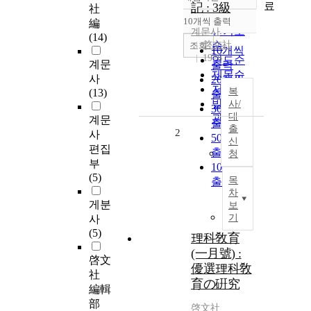
정확도
료
記 : 3級
社
순
10개씩 출력
編
내림차순
인기도
계문사
(14)
啓文社
순
조회
10개씩
1976
연도순
계문
출력
제목순
사
20개씩
저자순
복
(13)
출력
발행기
사/
30개씩
대
관순
계문
출력
출
2
사
50개씩
신
편집
출력
청
부
100개씩
(5)
목
출력
차
게분
보
기
사
(5)
理科敎育
(一月號) :
啓文
優選理科敎
社
育の硏究
編輯
部
啓文社