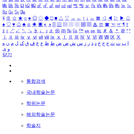
㎒
㎓
㎔
Ω
㏀
㏁
㎊
㎋
㎌
㏖
㏅
㎭
㎮
㎯
㏛
㎩
㎪
㎫
㎬
㏝
㏐
㏓
㏃
㏉
㏜
㏆
§
※
☆
★
○
●
◎
◇
◆
□
■
△
▽
→
←
↑
↓
↔
〓
◁
◀
▷
▶
♤
♠
♡
♥
♧
♣
⊙
◈
▣
◐
◑
▒
▤
▥
▨
▧
▦
▩
♨
☏
☎
☜
☞
¶
†
‡
↕
↗
↙
↖
↘
♭
♩
♪
♬
㉿
㈜
№
㏇
™
㏂
㏘
℡
＃
＆
＊
＠
ª
º
ⅰ
ⅱ
ⅲ
ⅳ
ⅴ
ⅵ
ⅶ
ⅷ
ⅸ
ⅹ
Ⅰ
Ⅱ
Ⅲ
Ⅳ
Ⅴ
Ⅵ
Ⅶ
Ⅷ
Ⅸ
Ⅹ
ا
ب
ت
ث
ج
ح
خ
د
ذ
ر
ز
س
ش
ص
ض
ط
ظ
ع
غ
ف
ق
ک
ل
م
ن
ه
و
ی
닫기
통합검색
국내학술논문
학위논문
해외학술논문
학술지