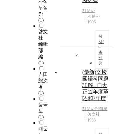
자여행
자식
무삼
계문사
랑
계문사
(1)
1996
啓文
복
社
사/
編輯
대
部
출
5
編
신
(1)
청
(最新)文檢
吉田
國語科問題
態次
詳解 : 自大
著
正12年度至
(1)
昭和7年度
등곡
계문사
편집부
보
啓文社
(1)
1933
계문