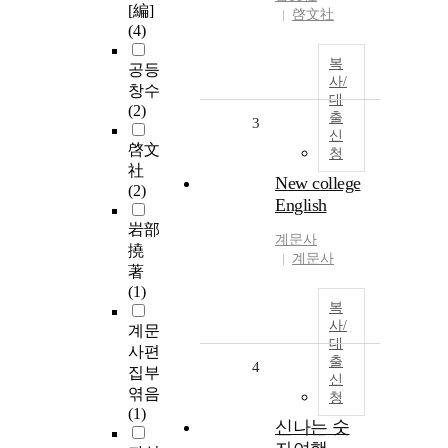
[編]
啓文社
(4)
복
공등
사/
창수
대
(2)
출
3
신
啓文
청
社
New college
(2)
English
岩部
계문사
撓
계문사
著
(1)
복
사/
계문
대
사편
출
4
집부
신
엮음
청
(1)
신나는 숫