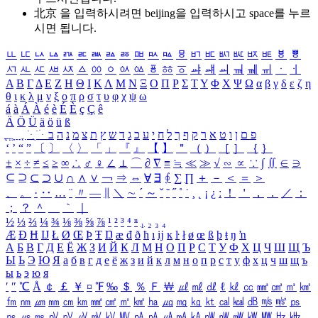
北京 을 입력하시려면
beijing
을 입력하시고 space를 누르
시면 됩니다.
ㅥ
ㅦ
ㅧ
ㅨ
ㅩ
ㅪ
ㅫ
ㅬ
ㅭ
ㅮ
ㅯ
ㅰ
ㅱ
ㅲ
ㅳ
ㅴ
ㅵ
ㅶ
ㅷ
ㅸ
ㅹ
ㅺ
ㅻ
ㅼ
ㅽ
ㅾ
ㅿ
ㆀ
ㆁ
ㆂ
ㆃ
ㆄ
ㆅ
ㆆ
ㆇ
ㆈ
ㆉ
ㆊ
ㆋ
ㆌ
ㆍ
ㆎ
Α
Β
Γ
Δ
Ε
Ζ
Η
Θ
Ι
Κ
Λ
Μ
Ν
Ξ
Ο
Π
Ρ
Σ
Τ
Υ
Φ
Χ
Ψ
Ω
α
β
γ
δ
ε
ζ
η
θ
ι
κ
λ
μ
ν
ξ
ο
π
ρ
σ
τ
υ
φ
χ
ψ
ω
á
à
Á
À
é
è
É
È
ç
Ç
ê
Ä
Ö
Ü
ä
ö
ü
ß
ְ
ֳ
ֲ
ֱ
ָ
ַ
ֵ
ֶ
ִ
ֹ
ּ
ֻ
ׂ
ׁ
ּ
ב
ה
נ
מ
צ
ת
ץ
ש
ד
ג
כ
ע
י
ח
ל
ך
ף
ק
ר
א
ט
ו
ן
ם
פ
‘
’
“
”
〔
〕
〈
〉
「
」
『
』
【
】
＂
（
）
［
］
｛
｝
±
×
÷
≠
≤
≥
∞
∴
♂
♀
∠
⊥
⌒
∂
∇
≡
≒
≪
≫
√
∽
∝
∵
∫
∬
∈
∋
⊆
⊇
⊂
⊃
∪
∩
∧
∨
￢
⇒
⇔
∀
∃
∮
∑
∏
＋
－
＜
＝
＞
、
。
·
‥
…
¨
〃
―
∥
＼
∼
´
～
ˇ
˘
˝
˚
˙
¸
˛
¡
¿
ː
！
＇
，
．
／
：
；
？
＾
＿
｀
｜
½
⅓
⅔
¼
¾
⅛
⅜
⅝
⅞
¹
²
³
⁴
ⁿ
₁
₂
₃
₄
Æ
Ð
Ħ
Ĳ
Ł
Ø
Œ
Þ
Ŧ
Ŋ
æ
đ
ð
ħ
ı
ĳ
ĸ
ŀ
ł
ø
œ
ß
þ
ŧ
ŋ
ŉ
А
Б
В
Г
Д
Е
Ё
Ж
З
И
Й
К
Л
М
Н
О
П
Р
С
Т
У
Ф
Х
Ц
Ч
Ш
Щ
Ъ
Ы
Ь
Э
Ю
Я
а
б
в
г
д
е
ё
ж
з
и
й
к
л
м
н
о
п
р
с
т
у
ф
х
ц
ч
ш
щ
ъ
ы
ь
э
ю
я
′
″
℃
Å
￠
￡
￥
¤
℉
‰
＄
％
Ｆ
￦
㎕
㎖
㎗
ℓ
㎘
㏄
㎣
㎤
㎥
㎦
㎙
㎚
㎛
㎜
㎝
㎞
㎟
㎠
㎡
㎢
㏊
㎍
㎎
㎏
㏏
㎈
㎉
㏈
㎧
㎨
㎰
㎱
㎲
㎳
㎴
㎵
㎶
㎷
㎸
㎹
㎀
㎁
㎂
㎃
㎄
㎺
㎻
㎽
㎾
㎿
㎐
㎑