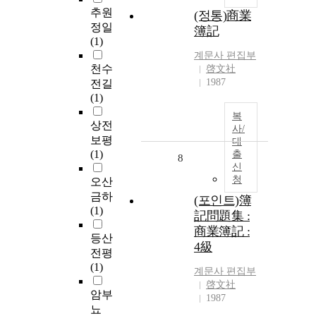
추원
(정통)商業
정일
簿記
(1)
계문사
편집부
천수
啓文社
1987
전길
(1)
복
상전
사/
보평
대
(1)
출
8
신
청
오산
금하
(포인트)簿
(1)
記問題集 :
商業簿記 :
등산
4級
전평
(1)
계문사
편집부
啓文社
암부
1987
뇨