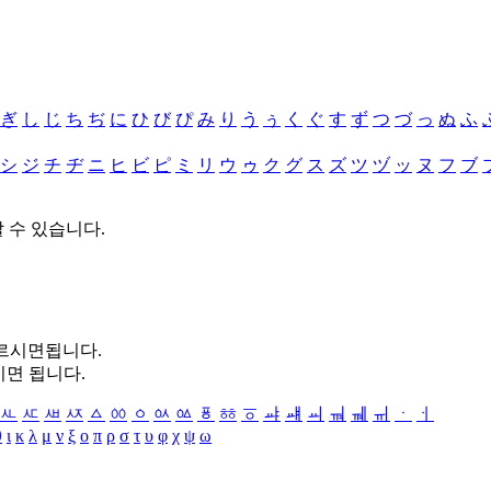
ぎ
し
じ
ち
ぢ
に
ひ
び
ぴ
み
り
う
ぅ
く
ぐ
す
ず
つ
づ
っ
ぬ
ふ
シ
ジ
チ
ヂ
ニ
ヒ
ビ
ピ
ミ
リ
ウ
ゥ
ク
グ
ス
ズ
ツ
ヅ
ッ
ヌ
フ
ブ
할 수 있습니다.
누르시면됩니다.
시면 됩니다.
ㅻ
ㅼ
ㅽ
ㅾ
ㅿ
ㆀ
ㆁ
ㆂ
ㆃ
ㆄ
ㆅ
ㆆ
ㆇ
ㆈ
ㆉ
ㆊ
ㆋ
ㆌ
ㆍ
ㆎ
θ
ι
κ
λ
μ
ν
ξ
ο
π
ρ
σ
τ
υ
φ
χ
ψ
ω