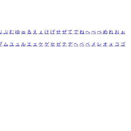
ぶ
ぷ
む
ゆ
ゅ
る
え
ぇ
け
げ
せ
ぜ
て
で
ね
へ
べ
ぺ
め
れ
お
ぉ
プ
ム
ユ
ュ
ル
エ
ェ
ケ
ゲ
セ
ゼ
テ
デ
ヘ
ベ
ペ
メ
レ
オ
ォ
コ
ゴ