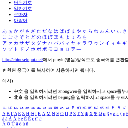
단위기호
일반기호
로마자
아랍어
あ
ぁ
か
が
さ
ざ
た
だ
な
は
ば
ぱ
ま
や
ゃ
ら
わ
ゎ
ん
い
ぃ
き
こ
ご
そ
ぞ
と
ど
の
ほ
ぼ
ぽ
も
よ
ょ
ろ
を
ア
ァ
カ
サ
ザ
タ
ダ
ナ
ハ
バ
パ
マ
ヤ
ャ
ラ
ワ
ヮ
ン
イ
ィ
キ
ギ
ソ
ゾ
ト
ド
ノ
ホ
ボ
ポ
モ
ヨ
ョ
ロ
ヲ
―
http://chineseinput.net/
에서 pinyin(병음)방식으로 중국어를 변환
변환된 중국어를 복사하여 사용하시면 됩니다.
예시)
中文 을 입력하시려면
zhongwen
을 입력하시고 space를
北京 을 입력하시려면
beijing
을 입력하시고 space를 누르
ㅥ
ㅦ
ㅧ
ㅨ
ㅩ
ㅪ
ㅫ
ㅬ
ㅭ
ㅮ
ㅯ
ㅰ
ㅱ
ㅲ
ㅳ
ㅴ
ㅵ
ㅶ
ㅷ
ㅸ
ㅹ
ㅺ
Α
Β
Γ
Δ
Ε
Ζ
Η
Θ
Ι
Κ
Λ
Μ
Ν
Ξ
Ο
Π
Ρ
Σ
Τ
Υ
Φ
Χ
Ψ
Ω
α
β
γ
δ
ε
ζ
η
á
à
Á
À
é
è
É
È
ç
Ç
ê
Ä
Ö
Ü
ä
ö
ü
ß