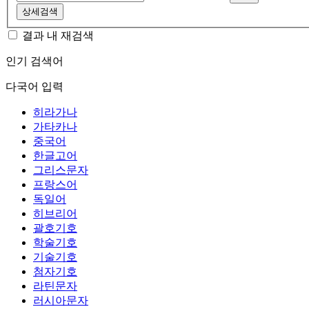
상세검색
결과 내 재검색
인기 검색어
다국어 입력
히라가나
가타카나
중국어
한글고어
그리스문자
프랑스어
독일어
히브리어
괄호기호
학술기호
기술기호
첨자기호
라틴문자
러시아문자