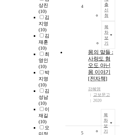
출
상진
4
신
(10)
청
김
지영
목
(10)
차
김
보
재훈
기
(10)
몸의 말들 :
최
사랑도 혐
영인
오도 아닌
(10)
몸 이야기
박
[전자책]
지영
(10)
강혜영
김
교보문고
성남
2020
(10)
이
목
재길
차
(10)
보
오
기
5
미정