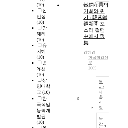
鐵鋼産業의
(10)
신
기회와 위
민정
기 : 韓國鐵
(10)
鋼新聞 포
안
스리 컬럼
혜리
中에서 選
(10)
集
유
지혜
강혜영
(10)
한국철강신
변
문
2005
유선
(10)
상
복
명대학
사/
교
(10)
대
출
한
6
신
국직업
청
능력개
발원
목
(10)
차
옥