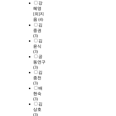
강
혜영
[외]지
음
(4)
김
중권
(3)
김
윤식
(3)
공
동연구
(3)
김
종천
(3)
배
현숙
(3)
김
상호
(3)