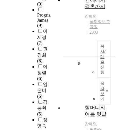
연애에서
(9)
결혼까지
Progris,
강혜영
James
국제정보교
(9)
육원
이
2003
제경
(7)
복
권
사/
경희
대
(6)
출
8
이
신
정렬
청
(6)
목
임
차
은미
보
(6)
기
김
할머니와
봉환
여름 텃밭
(5)
정
강혜영
영숙
팜파스