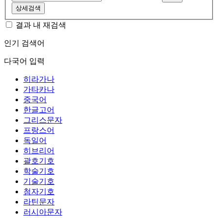
상세검색
결과 내 재검색
인기 검색어
다국어 입력
히라가나
가타카나
중국어
한글고어
그리스문자
프랑스어
독일어
히브리어
괄호기호
학술기호
기술기호
첨자기호
라틴문자
러시아문자