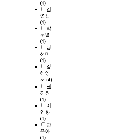
(4)
김
연섭
(4)
박
문열
(4)
장
선미
(4)
강
혜영
저
(4)
권
진원
(4)
이
인향
(4)
한
은아
(4)