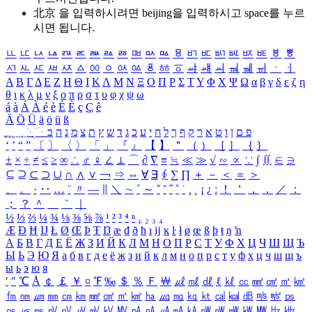
北京 을 입력하시려면
beijing
을 입력하시고 space를 누르
시면 됩니다.
ㅥ
ㅦ
ㅧ
ㅨ
ㅩ
ㅪ
ㅫ
ㅬ
ㅭ
ㅮ
ㅯ
ㅰ
ㅱ
ㅲ
ㅳ
ㅴ
ㅵ
ㅶ
ㅷ
ㅸ
ㅹ
ㅺ
ㅻ
ㅼ
ㅽ
ㅾ
ㅿ
ㆀ
ㆁ
ㆂ
ㆃ
ㆄ
ㆅ
ㆆ
ㆇ
ㆈ
ㆉ
ㆊ
ㆋ
ㆌ
ㆍ
ㆎ
Α
Β
Γ
Δ
Ε
Ζ
Η
Θ
Ι
Κ
Λ
Μ
Ν
Ξ
Ο
Π
Ρ
Σ
Τ
Υ
Φ
Χ
Ψ
Ω
α
β
γ
δ
ε
ζ
η
θ
ι
κ
λ
μ
ν
ξ
ο
π
ρ
σ
τ
υ
φ
χ
ψ
ω
á
à
Á
À
é
è
É
È
ç
Ç
ê
Ä
Ö
Ü
ä
ö
ü
ß
ְ
ֳ
ֲ
ֱ
ָ
ַ
ֵ
ֶ
ִ
ֹ
ּ
ֻ
ׂ
ׁ
ּ
ב
ה
נ
מ
צ
ת
ץ
ש
ד
ג
כ
ע
י
ח
ל
ך
ף
ק
ר
א
ט
ו
ן
ם
פ
‘
’
“
”
〔
〕
〈
〉
「
」
『
』
【
】
＂
（
）
［
］
｛
｝
±
×
÷
≠
≤
≥
∞
∴
♂
♀
∠
⊥
⌒
∂
∇
≡
≒
≪
≫
√
∽
∝
∵
∫
∬
∈
∋
⊆
⊇
⊂
⊃
∪
∩
∧
∨
￢
⇒
⇔
∀
∃
∮
∑
∏
＋
－
＜
＝
＞
、
。
·
‥
…
¨
〃
―
∥
＼
∼
´
～
ˇ
˘
˝
˚
˙
¸
˛
¡
¿
ː
！
＇
，
．
／
：
；
？
＾
＿
｀
｜
½
⅓
⅔
¼
¾
⅛
⅜
⅝
⅞
¹
²
³
⁴
ⁿ
₁
₂
₃
₄
Æ
Ð
Ħ
Ĳ
Ł
Ø
Œ
Þ
Ŧ
Ŋ
æ
đ
ð
ħ
ı
ĳ
ĸ
ŀ
ł
ø
œ
ß
þ
ŧ
ŋ
ŉ
А
Б
В
Г
Д
Е
Ё
Ж
З
И
Й
К
Л
М
Н
О
П
Р
С
Т
У
Ф
Х
Ц
Ч
Ш
Щ
Ъ
Ы
Ь
Э
Ю
Я
а
б
в
г
д
е
ё
ж
з
и
й
к
л
м
н
о
п
р
с
т
у
ф
х
ц
ч
ш
щ
ъ
ы
ь
э
ю
я
′
″
℃
Å
￠
￡
￥
¤
℉
‰
＄
％
Ｆ
￦
㎕
㎖
㎗
ℓ
㎘
㏄
㎣
㎤
㎥
㎦
㎙
㎚
㎛
㎜
㎝
㎞
㎟
㎠
㎡
㎢
㏊
㎍
㎎
㎏
㏏
㎈
㎉
㏈
㎧
㎨
㎰
㎱
㎲
㎳
㎴
㎵
㎶
㎷
㎸
㎹
㎀
㎁
㎂
㎃
㎄
㎺
㎻
㎽
㎾
㎿
㎐
㎑