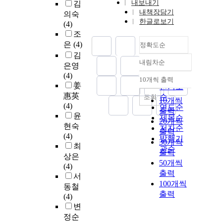
내보내기
김
내책장담기
의숙
한글로보기
(4)
조
은
(4)
정확도순
김
내림차순
은영
정확도
(4)
순
10개씩 출력
내림차순
姜
인기도
惠英
순
조회
10개씩
(4)
연도순
출력
윤
제목순
20개씩
현숙
저자순
출력
(4)
발행기
30개씩
최
관순
출력
상은
50개씩
(4)
출력
서
100개씩
동철
출력
(4)
변
정순