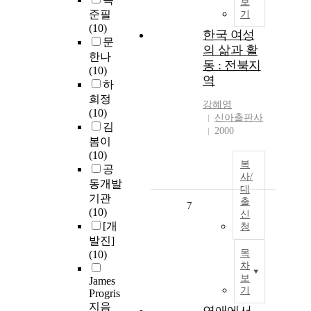
보
준필
기
(10)
한국 여성
문
의 삶과 활
한나
동 : 전북지
(10)
역
하
희정
강혜영
(10)
신아출판사
김
2000
봄이
(10)
복
공
사/
동개발
대
기관
출
7
(10)
신
[개
청
발진]
목
(10)
차
보
James
기
Progris
지음