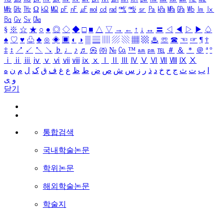
㎒
㎓
㎔
Ω
㏀
㏁
㎊
㎋
㎌
㏖
㏅
㎭
㎮
㎯
㏛
㎩
㎪
㎫
㎬
㏝
㏐
㏓
㏃
㏉
㏜
㏆
§
※
☆
★
○
●
◎
◇
◆
□
■
△
▽
→
←
↑
↓
↔
〓
◁
◀
▷
▶
♤
♠
♡
♥
♧
♣
⊙
◈
▣
◐
◑
▒
▤
▥
▨
▧
▦
▩
♨
☏
☎
☜
☞
¶
†
‡
↕
↗
↙
↖
↘
♭
♩
♪
♬
㉿
㈜
№
㏇
™
㏂
㏘
℡
＃
＆
＊
＠
ª
º
ⅰ
ⅱ
ⅲ
ⅳ
ⅴ
ⅵ
ⅶ
ⅷ
ⅸ
ⅹ
Ⅰ
Ⅱ
Ⅲ
Ⅳ
Ⅴ
Ⅵ
Ⅶ
Ⅷ
Ⅸ
Ⅹ
ا
ب
ت
ث
ج
ح
خ
د
ذ
ر
ز
س
ش
ص
ض
ط
ظ
ع
غ
ف
ق
ک
ل
م
ن
ه
و
ی
닫기
통합검색
국내학술논문
학위논문
해외학술논문
학술지