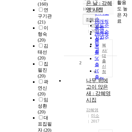
정확도
활용
은 날 : 강혜
(160)
순
도 높
10개씩 출력
영 시집
연
내림차순
인기도
은 자
구기관
순
조회
강혜영
료
10개씩
(21)
연도순
미소
출력
이
2022
제목순
20개씩
형숙
저자순
(20)
출력
발행기
복
김
30개씩
관순
사/
태선
출력
대
(20)
50개씩
출
2
집
출력
신
필진
100개씩
청
(20)
출력
나무 위에
곽
고이 앉은
연신
새 : 강혜영
(20)
시집
임
성환
강혜영
(20)
미소
대
2017
표집필
자
(20)