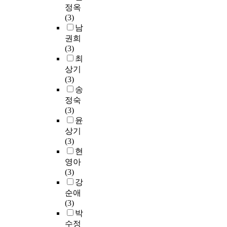
정옥
(3)
남
권희
(3)
최
상기
(3)
송
정숙
(3)
윤
상기
(3)
현
영아
(3)
강
순애
(3)
박
수정