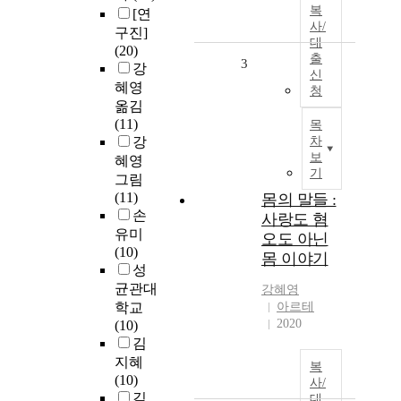
복
[연
사/
구진]
대
(20)
출
3
강
신
혜영
청
옮김
(11)
목
강
차
보
혜영
기
그림
(11)
몸의 말들 :
손
사랑도 혐
유미
오도 아닌
(10)
몸 이야기
성
균관대
강혜영
학교
아르테
2020
(10)
김
지혜
복
(10)
사/
김
대