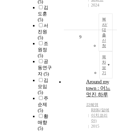
(5)
2024
김
도훈
(5)
복
사/
서
대
진원
출
9
(5)
신
조
청
원정
(5)
목
공
차
동연구
보
기
자
(5)
김
Around my
모임
town : 어느
(5)
멋진 하루
주
순제
강혜영
(5)
RHK(알에
이치코리
황
아)
매향
2015
(5)