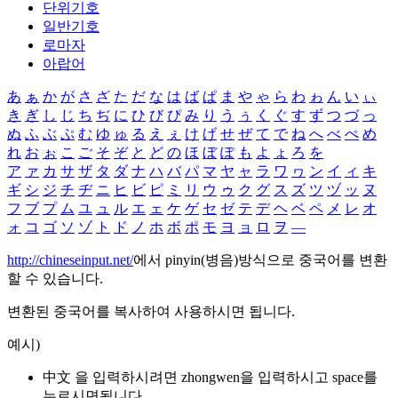
단위기호
일반기호
로마자
아랍어
あ
ぁ
か
が
さ
ざ
た
だ
な
は
ば
ぱ
ま
や
ゃ
ら
わ
ゎ
ん
い
ぃ
き
ぎ
し
じ
ち
ぢ
に
ひ
び
ぴ
み
り
う
ぅ
く
ぐ
す
ず
つ
づ
っ
ぬ
ふ
ぶ
ぷ
む
ゆ
ゅ
る
え
ぇ
け
げ
せ
ぜ
て
で
ね
へ
べ
ぺ
め
れ
お
ぉ
こ
ご
そ
ぞ
と
ど
の
ほ
ぼ
ぽ
も
よ
ょ
ろ
を
ア
ァ
カ
サ
ザ
タ
ダ
ナ
ハ
バ
パ
マ
ヤ
ャ
ラ
ワ
ヮ
ン
イ
ィ
キ
ギ
シ
ジ
チ
ヂ
ニ
ヒ
ビ
ピ
ミ
リ
ウ
ゥ
ク
グ
ス
ズ
ツ
ヅ
ッ
ヌ
フ
ブ
プ
ム
ユ
ュ
ル
エ
ェ
ケ
ゲ
セ
ゼ
テ
デ
ヘ
ベ
ペ
メ
レ
オ
ォ
コ
ゴ
ソ
ゾ
ト
ド
ノ
ホ
ボ
ポ
モ
ヨ
ョ
ロ
ヲ
―
http://chineseinput.net/
에서 pinyin(병음)방식으로 중국어를 변환
할 수 있습니다.
변환된 중국어를 복사하여 사용하시면 됩니다.
예시)
中文 을 입력하시려면
zhongwen
을 입력하시고 space를
누르시면됩니다.