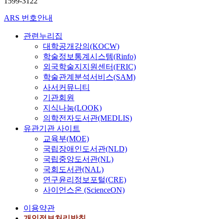
1599-3122
ARS 번호안내
관련누리집
대학공개강의(KOCW)
학술정보통계시스템(Rinfo)
외국학술지지원센터(FRIC)
학술관계분석서비스(SAM)
사서커뮤니티
기관회원
지식나눔(LOOK)
의학전자도서관(MEDLIS)
유관기관 사이트
교육부(MOE)
국립장애인도서관(NLD)
국립중앙도서관(NL)
국회도서관(NAL)
연구윤리정보포털(CRE)
사이언스온 (ScienceON)
이용약관
개인정보처리방침