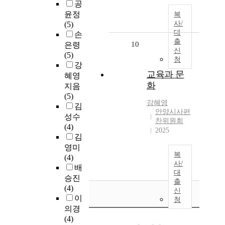
공
윤정
복
사/
(5)
대
손
출
10
은령
신
(5)
청
강
교육과 문
혜영
화
지음
(5)
강혜영
김
안양시사편
성수
찬위원회
(4)
2025
김
영미
복
(4)
사/
배
대
승진
출
(4)
신
이
청
의경
(4)