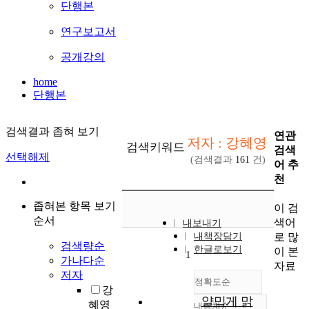
단행본
연구보고서
공개강의
home
단행본
검색결과 좁혀 보기
연관
저자 : 강혜영
검색키워드
검색
선택해제
(검색결과
161
건)
어 추
천
좁혀본 항목 보기
이 검
순서
색어
내보내기
로 많
내책장담기
검색량순
한글로보기
이 본
1
가나다순
자료
저자
정확도순
강
얄밉게 맑
혜영
내림차순