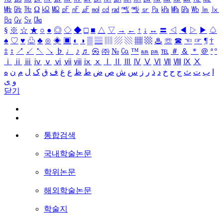
㎒
㎓
㎔
Ω
㏀
㏁
㎊
㎋
㎌
㏖
㏅
㎭
㎮
㎯
㏛
㎩
㎪
㎫
㎬
㏝
㏐
㏓
㏃
㏉
㏜
㏆
§
※
☆
★
○
●
◎
◇
◆
□
■
△
▽
→
←
↑
↓
↔
〓
◁
◀
▷
▶
♤
♠
♡
♥
♧
♣
⊙
◈
▣
◐
◑
▒
▤
▥
▨
▧
▦
▩
♨
☏
☎
☜
☞
¶
†
‡
↕
↗
↙
↖
↘
♭
♩
♪
♬
㉿
㈜
№
㏇
™
㏂
㏘
℡
＃
＆
＊
＠
ª
º
ⅰ
ⅱ
ⅲ
ⅳ
ⅴ
ⅵ
ⅶ
ⅷ
ⅸ
ⅹ
Ⅰ
Ⅱ
Ⅲ
Ⅳ
Ⅴ
Ⅵ
Ⅶ
Ⅷ
Ⅸ
Ⅹ
ا
ب
ت
ث
ج
ح
خ
د
ذ
ر
ز
س
ش
ص
ض
ط
ظ
ع
غ
ف
ق
ک
ل
م
ن
ه
و
ی
닫기
통합검색
국내학술논문
학위논문
해외학술논문
학술지