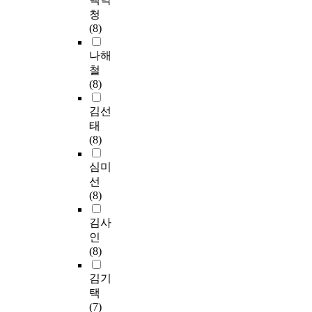
청
(8)
나해
철
(8)
김선
태
(8)
심미
선
(8)
김사
인
(8)
김기
택
(7)