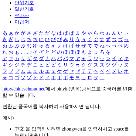
단위기호
일반기호
로마자
아랍어
あ
ぁ
か
が
さ
ざ
た
だ
な
は
ば
ぱ
ま
や
ゃ
ら
わ
ゎ
ん
い
ぃ
き
ぎ
し
じ
ち
ぢ
に
ひ
び
ぴ
み
り
う
ぅ
く
ぐ
す
ず
つ
づ
っ
ぬ
ふ
ぶ
ぷ
む
ゆ
ゅ
る
え
ぇ
け
げ
せ
ぜ
て
で
ね
へ
べ
ぺ
め
れ
お
ぉ
こ
ご
そ
ぞ
と
ど
の
ほ
ぼ
ぽ
も
よ
ょ
ろ
を
ア
ァ
カ
サ
ザ
タ
ダ
ナ
ハ
バ
パ
マ
ヤ
ャ
ラ
ワ
ヮ
ン
イ
ィ
キ
ギ
シ
ジ
チ
ヂ
ニ
ヒ
ビ
ピ
ミ
リ
ウ
ゥ
ク
グ
ス
ズ
ツ
ヅ
ッ
ヌ
フ
ブ
プ
ム
ユ
ュ
ル
エ
ェ
ケ
ゲ
セ
ゼ
テ
デ
ヘ
ベ
ペ
メ
レ
オ
ォ
コ
ゴ
ソ
ゾ
ト
ド
ノ
ホ
ボ
ポ
モ
ヨ
ョ
ロ
ヲ
―
http://chineseinput.net/
에서 pinyin(병음)방식으로 중국어를 변환
할 수 있습니다.
변환된 중국어를 복사하여 사용하시면 됩니다.
예시)
中文 을 입력하시려면
zhongwen
을 입력하시고 space를
누르시면됩니다.