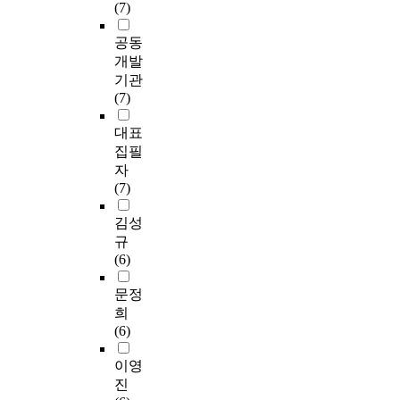
(7)
공동
개발
기관
(7)
대표
집필
자
(7)
김성
규
(6)
문정
희
(6)
이영
진