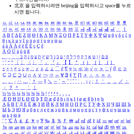
北京 을 입력하시려면
beijing
을 입력하시고 space를 누르
시면 됩니다.
ㅥ
ㅦ
ㅧ
ㅨ
ㅩ
ㅪ
ㅫ
ㅬ
ㅭ
ㅮ
ㅯ
ㅰ
ㅱ
ㅲ
ㅳ
ㅴ
ㅵ
ㅶ
ㅷ
ㅸ
ㅹ
ㅺ
ㅻ
ㅼ
ㅽ
ㅾ
ㅿ
ㆀ
ㆁ
ㆂ
ㆃ
ㆄ
ㆅ
ㆆ
ㆇ
ㆈ
ㆉ
ㆊ
ㆋ
ㆌ
ㆍ
ㆎ
Α
Β
Γ
Δ
Ε
Ζ
Η
Θ
Ι
Κ
Λ
Μ
Ν
Ξ
Ο
Π
Ρ
Σ
Τ
Υ
Φ
Χ
Ψ
Ω
α
β
γ
δ
ε
ζ
η
θ
ι
κ
λ
μ
ν
ξ
ο
π
ρ
σ
τ
υ
φ
χ
ψ
ω
á
à
Á
À
é
è
É
È
ç
Ç
ê
Ä
Ö
Ü
ä
ö
ü
ß
ְ
ֳ
ֲ
ֱ
ָ
ַ
ֵ
ֶ
ִ
ֹ
ּ
ֻ
ׂ
ׁ
ּ
ב
ה
נ
מ
צ
ת
ץ
ש
ד
ג
כ
ע
י
ח
ל
ך
ף
ק
ר
א
ט
ו
ן
ם
פ
‘
’
“
”
〔
〕
〈
〉
「
」
『
』
【
】
＂
（
）
［
］
｛
｝
±
×
÷
≠
≤
≥
∞
∴
♂
♀
∠
⊥
⌒
∂
∇
≡
≒
≪
≫
√
∽
∝
∵
∫
∬
∈
∋
⊆
⊇
⊂
⊃
∪
∩
∧
∨
￢
⇒
⇔
∀
∃
∮
∑
∏
＋
－
＜
＝
＞
、
。
·
‥
…
¨
〃
―
∥
＼
∼
´
～
ˇ
˘
˝
˚
˙
¸
˛
¡
¿
ː
！
＇
，
．
／
：
；
？
＾
＿
｀
｜
½
⅓
⅔
¼
¾
⅛
⅜
⅝
⅞
¹
²
³
⁴
ⁿ
₁
₂
₃
₄
Æ
Ð
Ħ
Ĳ
Ł
Ø
Œ
Þ
Ŧ
Ŋ
æ
đ
ð
ħ
ı
ĳ
ĸ
ŀ
ł
ø
œ
ß
þ
ŧ
ŋ
ŉ
А
Б
В
Г
Д
Е
Ё
Ж
З
И
Й
К
Л
М
Н
О
П
Р
С
Т
У
Ф
Х
Ц
Ч
Ш
Щ
Ъ
Ы
Ь
Э
Ю
Я
а
б
в
г
д
е
ё
ж
з
и
й
к
л
м
н
о
п
р
с
т
у
ф
х
ц
ч
ш
щ
ъ
ы
ь
э
ю
я
′
″
℃
Å
￠
￡
￥
¤
℉
‰
＄
％
Ｆ
￦
㎕
㎖
㎗
ℓ
㎘
㏄
㎣
㎤
㎥
㎦
㎙
㎚
㎛
㎜
㎝
㎞
㎟
㎠
㎡
㎢
㏊
㎍
㎎
㎏
㏏
㎈
㎉
㏈
㎧
㎨
㎰
㎱
㎲
㎳
㎴
㎵
㎶
㎷
㎸
㎹
㎀
㎁
㎂
㎃
㎄
㎺
㎻
㎽
㎾
㎿
㎐
㎑