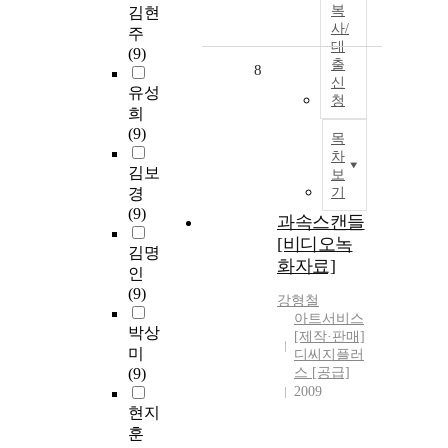
복
김현
사/
주
대
(9)
출
8
신
유성
청
희
(9)
목
차
김보
보
경
기
(9)
과속스캔들
[비디오녹
김명
화자료]
인
(9)
강형철
아트서비스
박상
[제작·판매]
미
디씨지플러
(9)
스 [공급]
2009
현지
훈