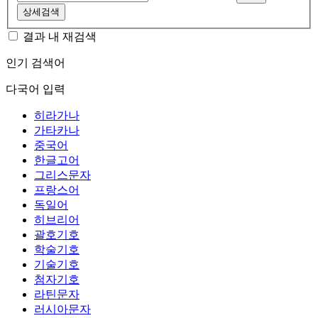
상세검색
결과 내 재검색
인기 검색어
다국어 입력
히라가나
가타카나
중국어
한글고어
그리스문자
프랑스어
독일어
히브리어
괄호기호
학술기호
기술기호
첨자기호
라틴문자
러시아문자