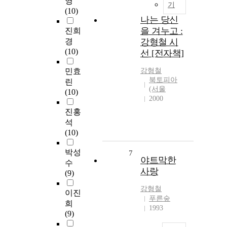
영
기
(10)
나는 당신
을 겨누고 :
진희
경
강형철 시
(10)
선 [전자책]
민효
강형철
북토피아
린
(서울
(10)
2000
진홍
석
(10)
박성
7
야트막한
수
사랑
(9)
강형철
이진
푸른숲
희
1993
(9)