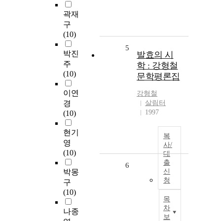
곽재
구
(10)
5
박진
발효의 시
주
학 : 강형철
(10)
문학평론집
이연
강형철
경
살림터
1997
(10)
현기
복
영
사/
(10)
대
출
6
박몽
신
청
구
(10)
목
차
나종
보