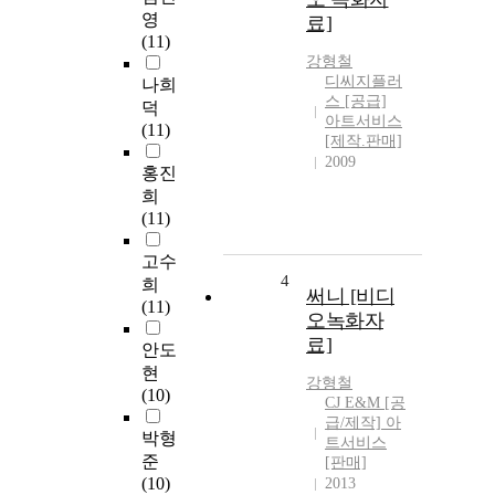
영
료]
(11)
강형철
디씨지플러
나희
스 [공급]
덕
아트서비스
(11)
[제작.판매]
2009
홍진
희
(11)
고수
4
희
써니 [비디
(11)
오녹화자
료]
안도
현
강형철
(10)
CJ E&M [공
급/제작] 아
박형
트서비스
준
[판매]
(10)
2013