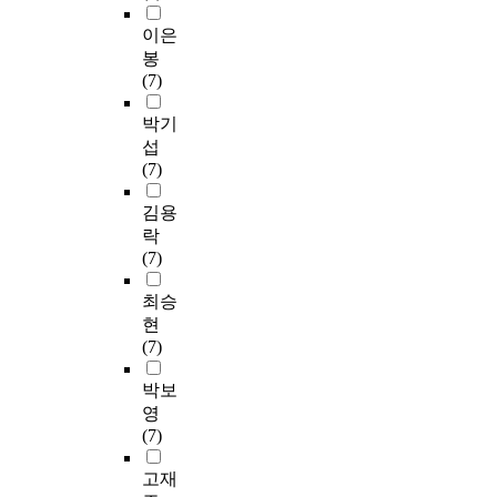
이은
봉
(7)
박기
섭
(7)
김용
락
(7)
최승
현
(7)
박보
영
(7)
고재