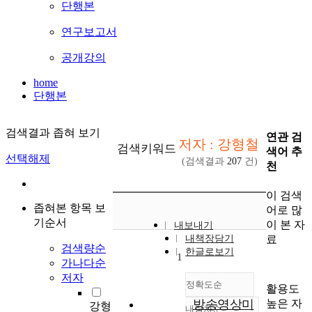
단행본
연구보고서
공개강의
home
단행본
검색결과 좁혀 보기
연관 검
저자 : 강형철
검색키워드
색어 추
선택해제
(검색결과
207
건)
천
이 검색
좁혀본 항목 보
어로 많
기순서
이 본 자
내보내기
료
내책장담기
검색량순
한글로보기
1
가나다순
저자
정확도순
활용도
높은 자
방송영상미
강형
내림차순