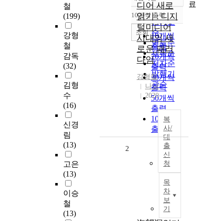
정확도
료
디어 새로
철
순
10개씩 출력
읽기 : 디지
(199)
내림차순
인기도
털미디어
순
조회
강형
10개씩
시대의 새
연도순
철
출력
로운 패러
제목순
감독
20개씩
다임
저자순
(32)
출력
발행기
강형철
30개씩
관순
김형
나남
출력
수
2020
50개씩
(16)
출력
100개씩
복
신경
사/
출력
림
대
(13)
출
2
신
고은
청
(13)
목
차
이승
보
철
기
(13)