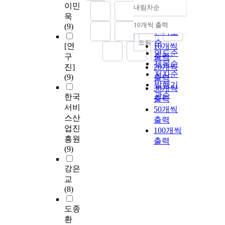
이민
내림차순
정확도
욱
순
10개씩 출력
(9)
내림차순
인기도
순
조회
[연
10개씩
연도순
구
출력
제목순
진]
20개씩
저자순
(9)
출력
발행기
30개씩
관순
한국
출력
서비
50개씩
스산
출력
업진
100개씩
흥원
출력
(9)
강은
교
(8)
도종
환