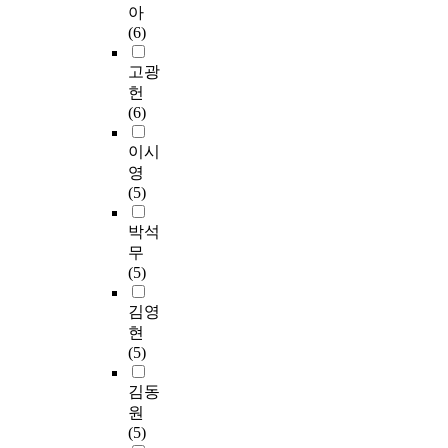
아
(6)
고광
헌
(6)
이시
영
(5)
박석
무
(5)
김영
현
(5)
김동
원
(5)