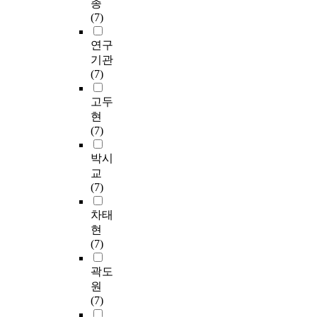
종
(7)
연구
기관
(7)
고두
현
(7)
박시
교
(7)
차태
현
(7)
곽도
원
(7)