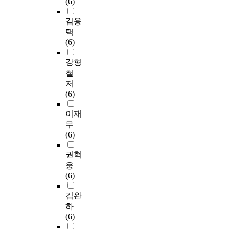
(6)
김용
택
(6)
강형
철
저
(6)
이재
무
(6)
권혁
웅
(6)
김완
하
(6)