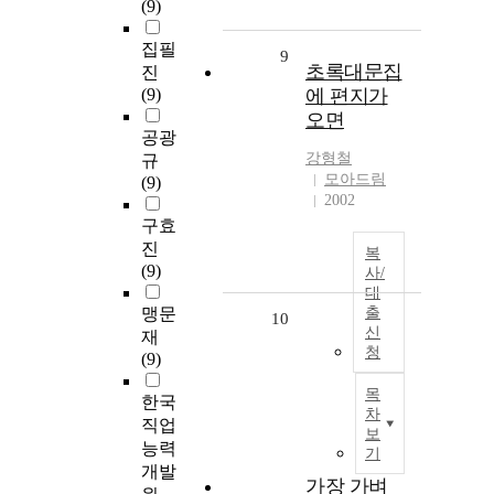
(9)
집필
9
초록대문집
진
(9)
에 편지가
오면
공광
강형철
규
모아드림
(9)
2002
구효
진
복
(9)
사/
대
맹문
출
10
신
재
청
(9)
목
한국
차
직업
보
능력
기
개발
가장 가벼