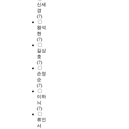
신세
경
(7)
왕석
현
(7)
길상
호
(7)
손정
순
(7)
이하
늬
(7)
류인
서