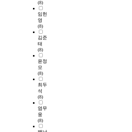
(8)
임헌
영
(8)
김준
태
(8)
윤정
모
(8)
최두
석
(8)
염무
웅
(8)
백낙