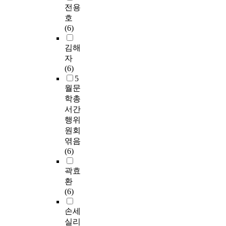
전용
호
(6)
김해
자
(6)
5
월문
학총
서간
행위
원회
엮음
(6)
곽효
환
(6)
손세
실리