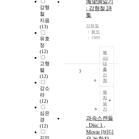
海望洞일기
강형
: 강형철 詩
철
集
지음
강형철
(13)
황토
1989
유호
정
(12)
복
사/
고형
대
출
렬
3
신
(12)
청
강소
목
라
차
(12)
보
기
심은
과속스캔들
경
. Disc 1 ,
(12)
Movie [비디
김민
오 녹화자