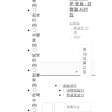
원
운 웃음 : 강
(9)
형철 시선
집
김보
미
강형철
(9)
봄날의 산
책
서병
2022
로
(9)
복
사/
남보
대
라
출
(9)
신
청
김봉
무
(9)
내보내기
내책장담기
손택
한글로보기
수
(9)
정확도순