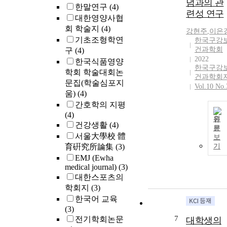
념과의 관
한말연구
(4)
련성 연구
대한영양사협
회 학술지
(4)
강현주
,
이은
기초조형학연
한국구강
건과학회
구
(4)
2022
한국식품영양
한국구강
학회 학술대회논
건과학회
문집(학술심포지
Vol.10 No.
움)
(4)
간호학의 지평
(4)
원
건강생활
(4)
문
서울大學校 體
보
育硏究所論集
(3)
기
EMJ (Ewha
medical journal)
(3)
대한스포츠의
학회지
(3)
한국어 교육
(3)
7
전기학회논문
대학생의