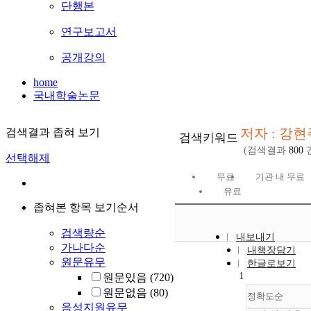
단행본
연구보고서
공개강의
home
국내학술논문
저자 : 강현
검색결과 좁혀 보기
검색키워드
(검색결과
800
선택해제
무료
기관 내 무료
유료
좁혀본 항목 보기순서
검색량순
내보내기
가나다순
내책장담기
원문유무
한글로보기
1
원문있음
(720)
원문없음
(80)
정확도순
음성지원유무