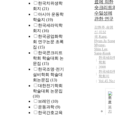
료에 의한
한국치위생학
숏크리트
회지
(21)
수밀성에
아시아 운동학
관한 연구
학술지
(19)
한국세라믹학
강현주
,
송명
회지
(16)
신
,
이상
한국공업화학
국
,
Kang,
Hyun-Ju
,
Song
회 연구논문 초록
Myong-
집
(15)
Shin
,
Lee,
한국콘크리트
Sang-Kook
한국세라
학회 학술대회 논
학회
문집
(15)
2008
한국조명·전기
한국세라
설비학회 학술대
학회지
회논문집
(13)
Vol.45 No.
대한전기학회
학술대회 논문집
(10)
원
브레인
(10)
문
운동과학
(9)
보
기
한국간호교육