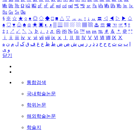
㎒
㎓
㎔
Ω
㏀
㏁
㎊
㎋
㎌
㏖
㏅
㎭
㎮
㎯
㏛
㎩
㎪
㎫
㎬
㏝
㏐
㏓
㏃
㏉
㏜
㏆
§
※
☆
★
○
●
◎
◇
◆
□
■
△
▽
→
←
↑
↓
↔
〓
◁
◀
▷
▶
♤
♠
♡
♥
♧
♣
⊙
◈
▣
◐
◑
▒
▤
▥
▨
▧
▦
▩
♨
☏
☎
☜
☞
¶
†
‡
↕
↗
↙
↖
↘
♭
♩
♪
♬
㉿
㈜
№
㏇
™
㏂
㏘
℡
＃
＆
＊
＠
ª
º
ⅰ
ⅱ
ⅲ
ⅳ
ⅴ
ⅵ
ⅶ
ⅷ
ⅸ
ⅹ
Ⅰ
Ⅱ
Ⅲ
Ⅳ
Ⅴ
Ⅵ
Ⅶ
Ⅷ
Ⅸ
Ⅹ
ا
ب
ت
ث
ج
ح
خ
د
ذ
ر
ز
س
ش
ص
ض
ط
ظ
ع
غ
ف
ق
ک
ل
م
ن
ه
و
ی
닫기
통합검색
국내학술논문
학위논문
해외학술논문
학술지