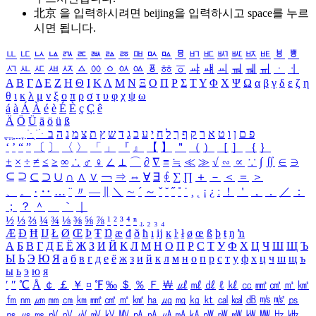
北京 을 입력하시려면
beijing
을 입력하시고 space를 누르
시면 됩니다.
ㅥ
ㅦ
ㅧ
ㅨ
ㅩ
ㅪ
ㅫ
ㅬ
ㅭ
ㅮ
ㅯ
ㅰ
ㅱ
ㅲ
ㅳ
ㅴ
ㅵ
ㅶ
ㅷ
ㅸ
ㅹ
ㅺ
ㅻ
ㅼ
ㅽ
ㅾ
ㅿ
ㆀ
ㆁ
ㆂ
ㆃ
ㆄ
ㆅ
ㆆ
ㆇ
ㆈ
ㆉ
ㆊ
ㆋ
ㆌ
ㆍ
ㆎ
Α
Β
Γ
Δ
Ε
Ζ
Η
Θ
Ι
Κ
Λ
Μ
Ν
Ξ
Ο
Π
Ρ
Σ
Τ
Υ
Φ
Χ
Ψ
Ω
α
β
γ
δ
ε
ζ
η
θ
ι
κ
λ
μ
ν
ξ
ο
π
ρ
σ
τ
υ
φ
χ
ψ
ω
á
à
Á
À
é
è
É
È
ç
Ç
ê
Ä
Ö
Ü
ä
ö
ü
ß
ְ
ֳ
ֲ
ֱ
ָ
ַ
ֵ
ֶ
ִ
ֹ
ּ
ֻ
ׂ
ׁ
ּ
ב
ה
נ
מ
צ
ת
ץ
ש
ד
ג
כ
ע
י
ח
ל
ך
ף
ק
ר
א
ט
ו
ן
ם
פ
‘
’
“
”
〔
〕
〈
〉
「
」
『
』
【
】
＂
（
）
［
］
｛
｝
±
×
÷
≠
≤
≥
∞
∴
♂
♀
∠
⊥
⌒
∂
∇
≡
≒
≪
≫
√
∽
∝
∵
∫
∬
∈
∋
⊆
⊇
⊂
⊃
∪
∩
∧
∨
￢
⇒
⇔
∀
∃
∮
∑
∏
＋
－
＜
＝
＞
、
。
·
‥
…
¨
〃
―
∥
＼
∼
´
～
ˇ
˘
˝
˚
˙
¸
˛
¡
¿
ː
！
＇
，
．
／
：
；
？
＾
＿
｀
｜
½
⅓
⅔
¼
¾
⅛
⅜
⅝
⅞
¹
²
³
⁴
ⁿ
₁
₂
₃
₄
Æ
Ð
Ħ
Ĳ
Ł
Ø
Œ
Þ
Ŧ
Ŋ
æ
đ
ð
ħ
ı
ĳ
ĸ
ŀ
ł
ø
œ
ß
þ
ŧ
ŋ
ŉ
А
Б
В
Г
Д
Е
Ё
Ж
З
И
Й
К
Л
М
Н
О
П
Р
С
Т
У
Ф
Х
Ц
Ч
Ш
Щ
Ъ
Ы
Ь
Э
Ю
Я
а
б
в
г
д
е
ё
ж
з
и
й
к
л
м
н
о
п
р
с
т
у
ф
х
ц
ч
ш
щ
ъ
ы
ь
э
ю
я
′
″
℃
Å
￠
￡
￥
¤
℉
‰
＄
％
Ｆ
￦
㎕
㎖
㎗
ℓ
㎘
㏄
㎣
㎤
㎥
㎦
㎙
㎚
㎛
㎜
㎝
㎞
㎟
㎠
㎡
㎢
㏊
㎍
㎎
㎏
㏏
㎈
㎉
㏈
㎧
㎨
㎰
㎱
㎲
㎳
㎴
㎵
㎶
㎷
㎸
㎹
㎀
㎁
㎂
㎃
㎄
㎺
㎻
㎽
㎾
㎿
㎐
㎑