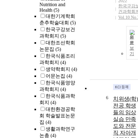
2022
Nutrition and
한국구강
Health
(5)
건과학회
대한기계학회
Vol.10 No.
춘추학술대회
(5)
한국구강보건
과학회지
(5)
원
대한조선학회
문
보
논문집
(5)
기
한국식품조리
과학회지
(4)
생약학회지
(4)
어문논집
(4)
한국식품영양
과학회지
(4)
한국식품과학
6
치위생(학)
회지
(4)
전공 학생
대한환경공학
들의 임상
회 학술발표논문
실습 만족
집
(4)
도와 전문
생활과학연구
직 자아개
논총
(4)