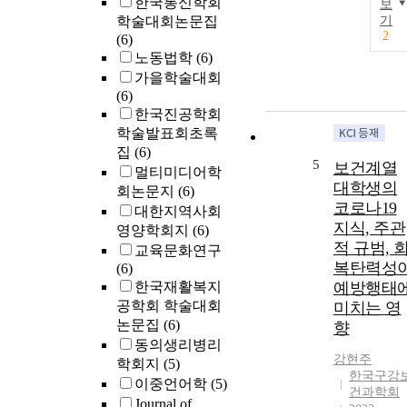
한국통신학회
보
학술대회논문집
기
2
(6)
노동법학
(6)
가을학술대회
(6)
한국진공학회
학술발표회초록
집
(6)
5
보건계열
멀티미디어학
대학생의
회논문지
(6)
코로나19
대한지역사회
지식, 주관
영양학회지
(6)
적 규범, 
교육문화연구
복탄력성
(6)
한국재활복지
예방행태
공학회 학술대회
미치는 영
논문집
(6)
향
동의생리병리
강현주
학회지
(5)
한국구강
이중언어학
(5)
건과학회
Journal of