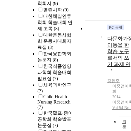
학회지
(9)
열린시학
(9)
대한체질인류
학회 학술대회 연
제 초록
(8)
대한운동사협
4
다문화가
회 운동사대회자
아동을 한
료집
(8)
학습 도구
한국융합학회
로서의 쓰
논문지
(8)
기 과제 연
한국식품영양
구
과학회 학술대회
발표집
(7)
강현주
체육과학연구
이중언어
(7)
회
Child Health
2014
Nursing Research
이중언어
(7)
Vol.54 No.
한국펄프·종이
공학회 학술발표
원
논문집
(7)
문