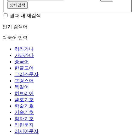
상세검색
결과 내 재검색
인기 검색어
다국어 입력
히라가나
가타카나
중국어
한글고어
그리스문자
프랑스어
독일어
히브리어
괄호기호
학술기호
기술기호
첨자기호
라틴문자
러시아문자