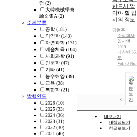
럼
(2)
반드시 알
大韓機械學會
아야 할 입
論文集A
(2)
시의 정도
주제분류
공학
(181)
강현주
의약학
(143)
주식회사
입시엔
자연과학
(131)
2019
예술체육
(104)
나침반 36.
사회과학
(91)
도
인문학
(47)
Vol.70 No.
기타
(41)
농수해양
(39)
교육
(38)
원
문
복합학
(21)
보
발행연도
기
2026
(10)
2025
(33)
2024
(36)
내보내기
2023
(31)
내책장담기
2022
(30)
한글로보기
2021
(40)