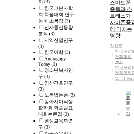
지
(3)
스마트폰
한국고분자학
중독과 스
회 학술대회 연구
트레스가
논문 초록집
(3)
자아존중
전자통신동향
에 미치는
분석
(3)
영향
지역산업연구
(3)
강현주
한국구강
한국어학
(3)
건과학회
Andragogy
2023
Today
(3)
한국구강
청소년복지연
건과학회
구
(3)
Vol.11 No.
임상간호연구
(3)
노동법논총
(3)
원
동아시아식생
문
활학회 학술발표
보
대회논문집
(3)
기
평생교육학연
구
(3)
한국소음진동