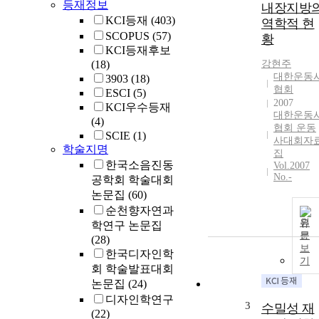
등재정보
내장지방
KCI등재
(403)
역학적 현
SCOPUS
(57)
황
KCI등재후보
(18)
강현주
대한운동
3903
(18)
협회
ESCI
(5)
2007
KCI우수등재
대한운동
(4)
협회 운동
SCIE
(1)
사대회자
학술지명
집
한국소음진동
Vol.2007
No.-
공학회 학술대회
논문집
(60)
순천향자연과
원
학연구 논문집
문
(28)
보
한국디자인학
기
회 학술발표대회
논문집
(24)
디자인학연구
3
수밀성 재
(22)