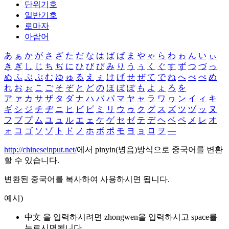
단위기호
일반기호
로마자
아랍어
あ
ぁ
か
が
さ
ざ
た
だ
な
は
ば
ぱ
ま
や
ゃ
ら
わ
ゎ
ん
い
ぃ
き
ぎ
し
じ
ち
ぢ
に
ひ
び
ぴ
み
り
う
ぅ
く
ぐ
す
ず
つ
づ
っ
ぬ
ふ
ぶ
ぷ
む
ゆ
ゅ
る
え
ぇ
け
げ
せ
ぜ
て
で
ね
へ
べ
ぺ
め
れ
お
ぉ
こ
ご
そ
ぞ
と
ど
の
ほ
ぼ
ぽ
も
よ
ょ
ろ
を
ア
ァ
カ
サ
ザ
タ
ダ
ナ
ハ
バ
パ
マ
ヤ
ャ
ラ
ワ
ヮ
ン
イ
ィ
キ
ギ
シ
ジ
チ
ヂ
ニ
ヒ
ビ
ピ
ミ
リ
ウ
ゥ
ク
グ
ス
ズ
ツ
ヅ
ッ
ヌ
フ
ブ
プ
ム
ユ
ュ
ル
エ
ェ
ケ
ゲ
セ
ゼ
テ
デ
ヘ
ベ
ペ
メ
レ
オ
ォ
コ
ゴ
ソ
ゾ
ト
ド
ノ
ホ
ボ
ポ
モ
ヨ
ョ
ロ
ヲ
―
http://chineseinput.net/
에서 pinyin(병음)방식으로 중국어를 변환
할 수 있습니다.
변환된 중국어를 복사하여 사용하시면 됩니다.
예시)
中文 을 입력하시려면
zhongwen
을 입력하시고 space를
누르시면됩니다.