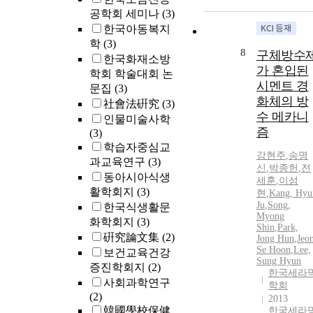
공학회 세미나
(3)
한국아동복지
학
(3)
8
구체방수
한국화재소방
가 혼입된
학회 학술대회 논
시멘트 경
문집
(3)
화체의 방
社會法硏究
(3)
수 메카니
인물미술사학
즘
(3)
학습자중심교
강현주
,
송명
과교육연구
(3)
신
,
박종헌
,
전
동아시아식생
세훈
,
이성
활학회지
(3)
현
,
Kang, Hyu
Ju
,
Song,
한국식생활문
Myong
화학회지
(3)
Shin
,
Park,
硏究論文集
(2)
Jong Hun
,
Jeo
Se Hoon
,
Lee,
보건교육건강
Sung Hyun
증진학회지
(2)
한국세라
사회과학연구
학회
(2)
2013
韓國學校保健
한국세라