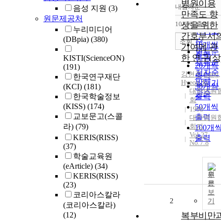
병원이용
내림차순
음성 지원
(3)
정확도
만족도 향
원문제공처
순
10개씩 출력
상을 위한
내림차
누리미디어
인기도
간호부서
(DBpia)
(380)
순
조회
10개씩
기여에 관
연도순
출력
한 연구(상
KISTI(ScienceON)
제목순
20개씩
(191)
저자순
강현주
,
Gang,
출력
한국연구재단
발행기
Hyeon-Ju
30개씩
(KCI)
(181)
대한병원
관순
한국학술정보
출력
회
(KISS)
(174)
50개씩
1998
교보문고(스콜
출력
대한병원
라)
(79)
회지
100개
Vol.27
KERIS(RISS)
출력
No.7.8
(37)
학술교육원
(eArticle)
(34)
원
KERIS(RISS)
문
(23)
보
코리아스칼라
2
기
(코리아스칼라)
(12)
복부비만