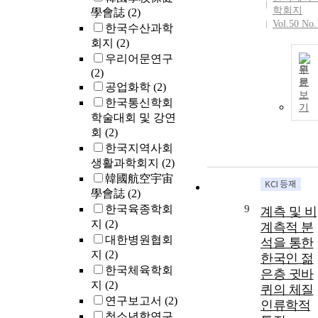
학회지
學會誌
(2)
Vol.50 No.
한국수산과학
회지
(2)
우리어문연구
원
(2)
문
공업화학
(2)
보
한국통신학회
기
학술대회 및 강연
회
(2)
한국지역사회
생활과학회지
(2)
韓國航空宇宙
學會誌
(2)
한국육종학회
9
계측 및 비
지
(2)
계측적 분
대한병원협회
석을 통한
지
(2)
한국인 젊
한국체육학회
은층 귓바
지
(2)
퀴의 체질
연구보고서
(2)
인류학적
청소년학연구