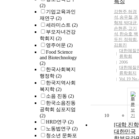
특징
(2)
기업교육과인
강현주
,
허경
석
,
송우철
,
권
재연구
(2)
혁제
,
박대균
,
세라미스트
(2)
손현준
,
고기
부모자녀건강
석
,
한승호
,
백
학회지
(2)
두진
,
정락희
,
영주어문
(2)
김희진
대한체질
Food Science
류학회
and Biotechnology
2006
(2)
대한체질
한국사회복지
류학회지
행정학
(2)
Vol.19 No.
한국지역사회
복지학
(2)
소음 진동
(2)
원
한국소음진동
문
공학회 심포지엄
보
(2)
10
기
HRD연구
(2)
[대학 진학
노동법연구
(2)
대한민국
청소년 문화포
학부모라