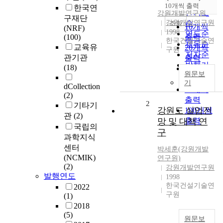
순
10개씩 출력
한국연
내림차순
인기도
강원개발연구원
구재단
강원개발연구원
순
조회
10개씩
(NRF)
1998
연도순
(100)
출력
한국건설기술연
제목순
교육유
20개씩
구원
저자순
관기관
출력
발행기
(18)
30개씩
원문보
관순
출력
기
dCollection
50개씩
(2)
출력
2
기타기
강원도 실업전
100개씩
관
(2)
망 및 대책 연
출력
국립의
구
과학지식
센터
박세훈(강원개발
(NCMIK)
연구원)
(2)
강원개발연구원
발행연도
1998
한국건설기술연
2022
구원
(1)
2018
(5)
원문보