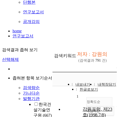
단행본
연구보고서
공개강의
home
연구보고서
검색결과 좁혀 보기
저자 : 강원의
검색키워드
선택해제
(검색결과
791
건)
좁혀본 항목 보기순서
내보내기
내책장담기
검색량순
한글로보기
가나다순
1
발행기관
정확도순
한국건
강원포럼, 제23
설기술연
내림차순
정확도
호(1998.7/8)
구원
(667)