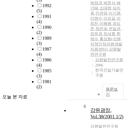
박정극
,
박준식
,
배
1992
기태
,
소대영
,
심미
(5)
옥
,
안관영
,
이기원
,
1991
이명수
,
이의길
,
이
(4)
칭찬
,
이해평
,
장도
1990
준
,
장은숙
,
전일균
,
(2)
정무권
,
정석중
,
한
1989
재수
,
홍성희(강원
(3)
지역인적자원개발
1987
지원센터)
,
강원발
(4)
전연구원
1986
강원발전연구원
(4)
2006
한국건설기술연
1985
구원
(3)
1981
(2)
원문보
기
오늘 본 자료
6
강원광장,
Vol.38(2001.1/2)
강원발전연구원