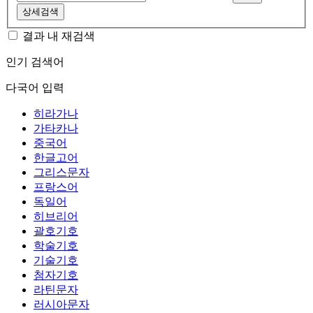
상세검색
결과 내 재검색
인기 검색어
다국어 입력
히라가나
가타카나
중국어
한글고어
그리스문자
프랑스어
독일어
히브리어
괄호기호
학술기호
기술기호
첨자기호
라틴문자
러시아문자