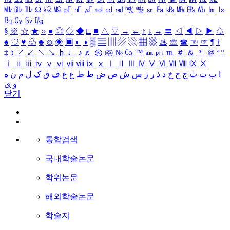
㎒
㎓
㎔
Ω
㏀
㏁
㎊
㎋
㎌
㏖
㏅
㎭
㎮
㎯
㏛
㎩
㎪
㎫
㎬
㏝
㏐
㏓
㏃
㏉
㏜
㏆
§
※
☆
★
○
●
◎
◇
◆
□
■
△
▽
→
←
↑
↓
↔
〓
◁
◀
▷
▶
♤
♠
♡
♥
♧
♣
⊙
◈
▣
◐
◑
▒
▤
▥
▨
▧
▦
▩
♨
☏
☎
☜
☞
¶
†
‡
↕
↗
↙
↖
↘
♭
♩
♪
♬
㉿
㈜
№
㏇
™
㏂
㏘
℡
＃
＆
＊
＠
ª
º
ⅰ
ⅱ
ⅲ
ⅳ
ⅴ
ⅵ
ⅶ
ⅷ
ⅸ
ⅹ
Ⅰ
Ⅱ
Ⅲ
Ⅳ
Ⅴ
Ⅵ
Ⅶ
Ⅷ
Ⅸ
Ⅹ
ا
ب
ت
ث
ج
ح
خ
د
ذ
ر
ز
س
ش
ص
ض
ط
ظ
ع
غ
ف
ق
ک
ل
م
ن
ه
و
ی
닫기
통합검색
국내학술논문
학위논문
해외학술논문
학술지