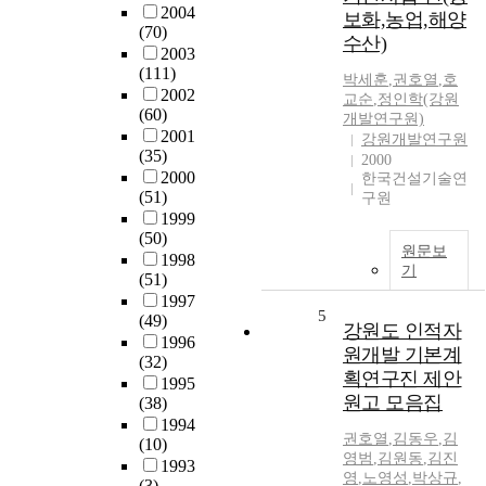
2004
보화,농업,해양
(70)
수산)
2003
(111)
박세훈
,
권호열
,
호
2002
교순
,
정인학(강원
(60)
개발연구원)
2001
강원개발연구원
(35)
2000
2000
한국건설기술연
(51)
구원
1999
(50)
원문보
1998
기
(51)
1997
5
(49)
강원도 인적자
1996
원개발 기본계
(32)
획연구진 제안
1995
원고 모음집
(38)
1994
권호열
,
김동우
,
김
(10)
영범
,
김원동
,
김진
1993
영
,
노영성
,
박상규
,
(3)