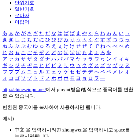
단위기호
일반기호
로마자
아랍어
あ
ぁ
か
が
さ
ざ
た
だ
な
は
ば
ぱ
ま
や
ゃ
ら
わ
ゎ
ん
い
ぃ
き
ぎ
し
じ
ち
ぢ
に
ひ
び
ぴ
み
り
う
ぅ
く
ぐ
す
ず
つ
づ
っ
ぬ
ふ
ぶ
ぷ
む
ゆ
ゅ
る
え
ぇ
け
げ
せ
ぜ
て
で
ね
へ
べ
ぺ
め
れ
お
ぉ
こ
ご
そ
ぞ
と
ど
の
ほ
ぼ
ぽ
も
よ
ょ
ろ
を
ア
ァ
カ
サ
ザ
タ
ダ
ナ
ハ
バ
パ
マ
ヤ
ャ
ラ
ワ
ヮ
ン
イ
ィ
キ
ギ
シ
ジ
チ
ヂ
ニ
ヒ
ビ
ピ
ミ
リ
ウ
ゥ
ク
グ
ス
ズ
ツ
ヅ
ッ
ヌ
フ
ブ
プ
ム
ユ
ュ
ル
エ
ェ
ケ
ゲ
セ
ゼ
テ
デ
ヘ
ベ
ペ
メ
レ
オ
ォ
コ
ゴ
ソ
ゾ
ト
ド
ノ
ホ
ボ
ポ
モ
ヨ
ョ
ロ
ヲ
―
http://chineseinput.net/
에서 pinyin(병음)방식으로 중국어를 변환
할 수 있습니다.
변환된 중국어를 복사하여 사용하시면 됩니다.
예시)
中文 을 입력하시려면
zhongwen
을 입력하시고 space를
누르시면됩니다.