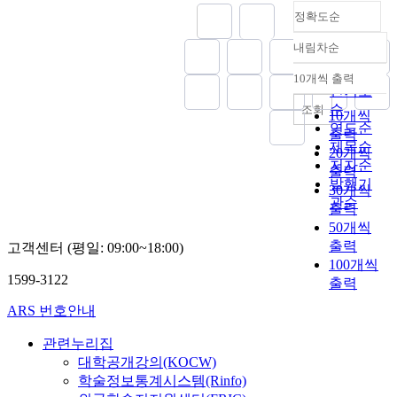
정확도순
내림차순
정확도
순
10개씩 출력
내림차순
인기도
순
조회
10개씩
연도순
출력
제목순
20개씩
저자순
출력
발행기
30개씩
관순
출력
50개씩
출력
고객센터 (평일: 09:00~18:00)
100개씩
1599-3122
출력
ARS 번호안내
관련누리집
대학공개강의(KOCW)
학술정보통계시스템(Rinfo)