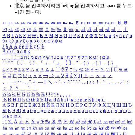
北京 을 입력하시려면
beijing
을 입력하시고 space를 누르
시면 됩니다.
ㅥ
ㅦ
ㅧ
ㅨ
ㅩ
ㅪ
ㅫ
ㅬ
ㅭ
ㅮ
ㅯ
ㅰ
ㅱ
ㅲ
ㅳ
ㅴ
ㅵ
ㅶ
ㅷ
ㅸ
ㅹ
ㅺ
ㅻ
ㅼ
ㅽ
ㅾ
ㅿ
ㆀ
ㆁ
ㆂ
ㆃ
ㆄ
ㆅ
ㆆ
ㆇ
ㆈ
ㆉ
ㆊ
ㆋ
ㆌ
ㆍ
ㆎ
Α
Β
Γ
Δ
Ε
Ζ
Η
Θ
Ι
Κ
Λ
Μ
Ν
Ξ
Ο
Π
Ρ
Σ
Τ
Υ
Φ
Χ
Ψ
Ω
α
β
γ
δ
ε
ζ
η
θ
ι
κ
λ
μ
ν
ξ
ο
π
ρ
σ
τ
υ
φ
χ
ψ
ω
á
à
Á
À
é
è
É
È
ç
Ç
ê
Ä
Ö
Ü
ä
ö
ü
ß
ְ
ֳ
ֲ
ֱ
ָ
ַ
ֵ
ֶ
ִ
ֹ
ּ
ֻ
ׂ
ׁ
ּ
ב
ה
נ
מ
צ
ת
ץ
ש
ד
ג
כ
ע
י
ח
ל
ך
ף
ק
ר
א
ט
ו
ן
ם
פ
‘
’
“
”
〔
〕
〈
〉
「
」
『
』
【
】
＂
（
）
［
］
｛
｝
±
×
÷
≠
≤
≥
∞
∴
♂
♀
∠
⊥
⌒
∂
∇
≡
≒
≪
≫
√
∽
∝
∵
∫
∬
∈
∋
⊆
⊇
⊂
⊃
∪
∩
∧
∨
￢
⇒
⇔
∀
∃
∮
∑
∏
＋
－
＜
＝
＞
、
。
·
‥
…
¨
〃
―
∥
＼
∼
´
～
ˇ
˘
˝
˚
˙
¸
˛
¡
¿
ː
！
＇
，
．
／
：
；
？
＾
＿
｀
｜
½
⅓
⅔
¼
¾
⅛
⅜
⅝
⅞
¹
²
³
⁴
ⁿ
₁
₂
₃
₄
Æ
Ð
Ħ
Ĳ
Ł
Ø
Œ
Þ
Ŧ
Ŋ
æ
đ
ð
ħ
ı
ĳ
ĸ
ŀ
ł
ø
œ
ß
þ
ŧ
ŋ
ŉ
А
Б
В
Г
Д
Е
Ё
Ж
З
И
Й
К
Л
М
Н
О
П
Р
С
Т
У
Ф
Х
Ц
Ч
Ш
Щ
Ъ
Ы
Ь
Э
Ю
Я
а
б
в
г
д
е
ё
ж
з
и
й
к
л
м
н
о
п
р
с
т
у
ф
х
ц
ч
ш
щ
ъ
ы
ь
э
ю
я
′
″
℃
Å
￠
￡
￥
¤
℉
‰
＄
％
Ｆ
￦
㎕
㎖
㎗
ℓ
㎘
㏄
㎣
㎤
㎥
㎦
㎙
㎚
㎛
㎜
㎝
㎞
㎟
㎠
㎡
㎢
㏊
㎍
㎎
㎏
㏏
㎈
㎉
㏈
㎧
㎨
㎰
㎱
㎲
㎳
㎴
㎵
㎶
㎷
㎸
㎹
㎀
㎁
㎂
㎃
㎄
㎺
㎻
㎽
㎾
㎿
㎐
㎑