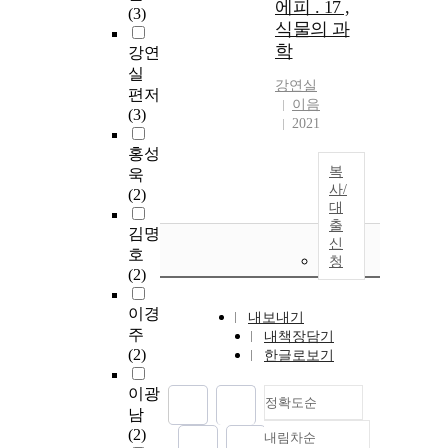
에피 . 17 ,
(3)
식물의 과
학
강연
실
강연실
편저
이음
(3)
2021
홍성
복
욱
사/
(2)
대
출
김명
신
호
청
(2)
이경
내보내기
주
내책장담기
(2)
한글로보기
이광
정확도순
남
(2)
내림차순
정확도