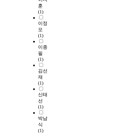
훈
(1)
이정
모
(1)
이종
필
(1)
김선
재
(1)
신태
선
(1)
박남
식
(1)