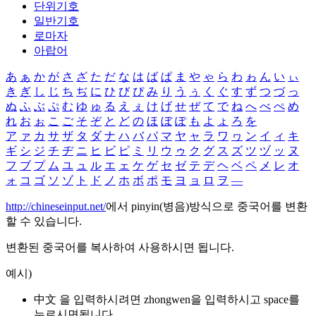
단위기호
일반기호
로마자
아랍어
あ
ぁ
か
が
さ
ざ
た
だ
な
は
ば
ぱ
ま
や
ゃ
ら
わ
ゎ
ん
い
ぃ
き
ぎ
し
じ
ち
ぢ
に
ひ
び
ぴ
み
り
う
ぅ
く
ぐ
す
ず
つ
づ
っ
ぬ
ふ
ぶ
ぷ
む
ゆ
ゅ
る
え
ぇ
け
げ
せ
ぜ
て
で
ね
へ
べ
ぺ
め
れ
お
ぉ
こ
ご
そ
ぞ
と
ど
の
ほ
ぼ
ぽ
も
よ
ょ
ろ
を
ア
ァ
カ
サ
ザ
タ
ダ
ナ
ハ
バ
パ
マ
ヤ
ャ
ラ
ワ
ヮ
ン
イ
ィ
キ
ギ
シ
ジ
チ
ヂ
ニ
ヒ
ビ
ピ
ミ
リ
ウ
ゥ
ク
グ
ス
ズ
ツ
ヅ
ッ
ヌ
フ
ブ
プ
ム
ユ
ュ
ル
エ
ェ
ケ
ゲ
セ
ゼ
テ
デ
ヘ
ベ
ペ
メ
レ
オ
ォ
コ
ゴ
ソ
ゾ
ト
ド
ノ
ホ
ボ
ポ
モ
ヨ
ョ
ロ
ヲ
―
http://chineseinput.net/
에서 pinyin(병음)방식으로 중국어를 변환
할 수 있습니다.
변환된 중국어를 복사하여 사용하시면 됩니다.
예시)
中文 을 입력하시려면
zhongwen
을 입력하시고 space를
누르시면됩니다.