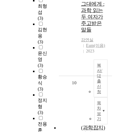
그대에게 :
최형
과학 읽는
섭
두 여자가
(3)
주고받은
말들
김현
용
강연실
(3)
Eum(이음)
2023
윤신
영
(3)
복
사/
대
황승
출
식
10
신
(3)
청
정지
목
형
차
(3)
보
기
전용
(과학잡지)
훈