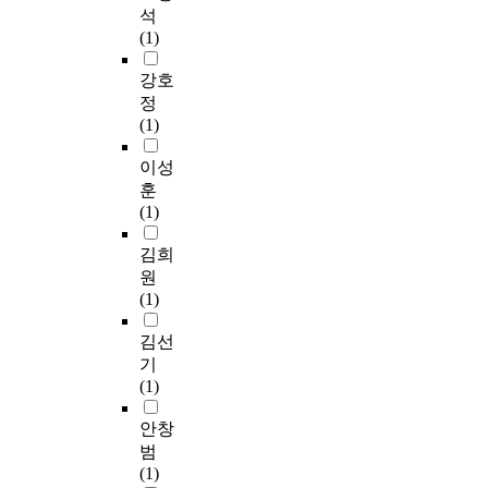
석
(1)
강호
정
(1)
이성
훈
(1)
김희
원
(1)
김선
기
(1)
안창
범
(1)