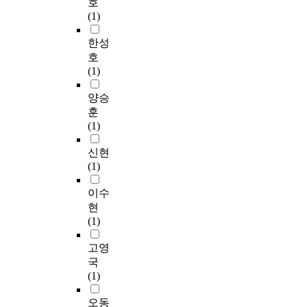
호
(1)
한성
호
(1)
양승
훈
(1)
신현
(1)
이수
현
(1)
고영
국
(1)
오동