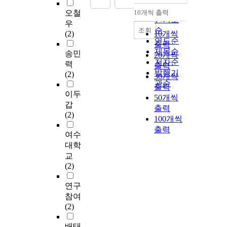
순
오철
10개씩 출력
내림차순
인기도
우
순
조회
(2)
10개씩
연도순
출력
제목순
송민
20개씩
저자순
력
출력
발행기
(2)
30개씩
관순
출력
이두
50개씩
갑
출력
(2)
100개씩
출력
여수
대학
교
(2)
연구
참여
(2)
배태