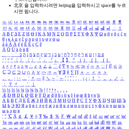
北京 을 입력하시려면
beijing
을 입력하시고 space를 누르
시면 됩니다.
ㅥ
ㅦ
ㅧ
ㅨ
ㅩ
ㅪ
ㅫ
ㅬ
ㅭ
ㅮ
ㅯ
ㅰ
ㅱ
ㅲ
ㅳ
ㅴ
ㅵ
ㅶ
ㅷ
ㅸ
ㅹ
ㅺ
ㅻ
ㅼ
ㅽ
ㅾ
ㅿ
ㆀ
ㆁ
ㆂ
ㆃ
ㆄ
ㆅ
ㆆ
ㆇ
ㆈ
ㆉ
ㆊ
ㆋ
ㆌ
ㆍ
ㆎ
Α
Β
Γ
Δ
Ε
Ζ
Η
Θ
Ι
Κ
Λ
Μ
Ν
Ξ
Ο
Π
Ρ
Σ
Τ
Υ
Φ
Χ
Ψ
Ω
α
β
γ
δ
ε
ζ
η
θ
ι
κ
λ
μ
ν
ξ
ο
π
ρ
σ
τ
υ
φ
χ
ψ
ω
á
à
Á
À
é
è
É
È
ç
Ç
ê
Ä
Ö
Ü
ä
ö
ü
ß
ְ
ֳ
ֲ
ֱ
ָ
ַ
ֵ
ֶ
ִ
ֹ
ּ
ֻ
ׂ
ׁ
ּ
ב
ה
נ
מ
צ
ת
ץ
ש
ד
ג
כ
ע
י
ח
ל
ך
ף
ק
ר
א
ט
ו
ן
ם
פ
‘
’
“
”
〔
〕
〈
〉
「
」
『
』
【
】
＂
（
）
［
］
｛
｝
±
×
÷
≠
≤
≥
∞
∴
♂
♀
∠
⊥
⌒
∂
∇
≡
≒
≪
≫
√
∽
∝
∵
∫
∬
∈
∋
⊆
⊇
⊂
⊃
∪
∩
∧
∨
￢
⇒
⇔
∀
∃
∮
∑
∏
＋
－
＜
＝
＞
、
。
·
‥
…
¨
〃
―
∥
＼
∼
´
～
ˇ
˘
˝
˚
˙
¸
˛
¡
¿
ː
！
＇
，
．
／
：
；
？
＾
＿
｀
｜
½
⅓
⅔
¼
¾
⅛
⅜
⅝
⅞
¹
²
³
⁴
ⁿ
₁
₂
₃
₄
Æ
Ð
Ħ
Ĳ
Ł
Ø
Œ
Þ
Ŧ
Ŋ
æ
đ
ð
ħ
ı
ĳ
ĸ
ŀ
ł
ø
œ
ß
þ
ŧ
ŋ
ŉ
А
Б
В
Г
Д
Е
Ё
Ж
З
И
Й
К
Л
М
Н
О
П
Р
С
Т
У
Ф
Х
Ц
Ч
Ш
Щ
Ъ
Ы
Ь
Э
Ю
Я
а
б
в
г
д
е
ё
ж
з
и
й
к
л
м
н
о
п
р
с
т
у
ф
х
ц
ч
ш
щ
ъ
ы
ь
э
ю
я
′
″
℃
Å
￠
￡
￥
¤
℉
‰
＄
％
Ｆ
￦
㎕
㎖
㎗
ℓ
㎘
㏄
㎣
㎤
㎥
㎦
㎙
㎚
㎛
㎜
㎝
㎞
㎟
㎠
㎡
㎢
㏊
㎍
㎎
㎏
㏏
㎈
㎉
㏈
㎧
㎨
㎰
㎱
㎲
㎳
㎴
㎵
㎶
㎷
㎸
㎹
㎀
㎁
㎂
㎃
㎄
㎺
㎻
㎽
㎾
㎿
㎐
㎑