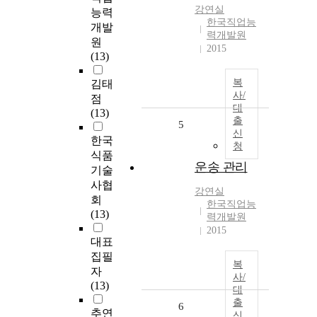
강연실
능력
한국직업능
개발
력개발원
원
2015
(13)
복
김태
사/
점
대
(13)
출
5
신
한국
청
식품
운송 관리
기술
사협
강연실
회
한국직업능
(13)
력개발원
2015
대표
집필
복
자
사/
(13)
대
출
6
추연
신