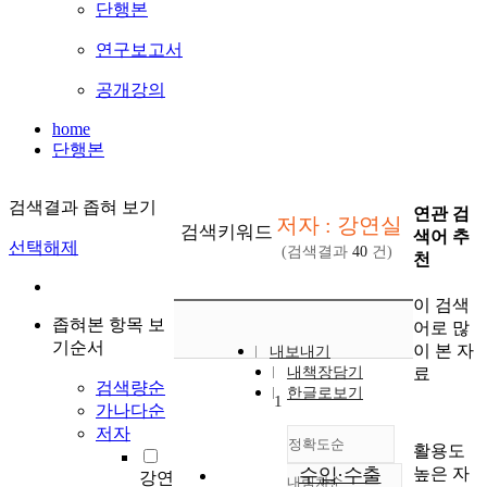
단행본
연구보고서
공개강의
home
단행본
검색결과 좁혀 보기
연관 검
저자 : 강연실
검색키워드
색어 추
선택해제
(검색결과
40
건)
천
이 검색
좁혀본 항목 보
어로 많
기순서
이 본 자
내보내기
료
내책장담기
검색량순
한글로보기
1
가나다순
저자
정확도순
활용도
높은 자
수입·수출
강연
내림차순