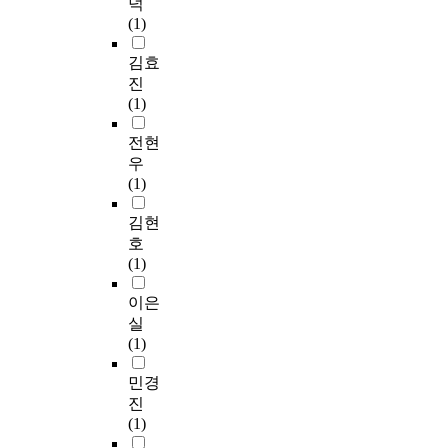
덕
(1)
김효
진
(1)
전현
우
(1)
김현
호
(1)
이은
실
(1)
민경
진
(1)