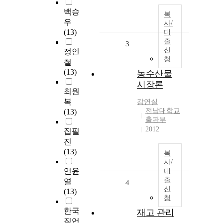
백승
복
우
사/
(13)
대
출
3
신
정인
청
철
(13)
농수산물
시장론
최원
복
강연실
전남대학교
(13)
출판부
2012
집필
진
(13)
복
사/
연윤
대
출
열
4
신
(13)
청
한국
재고 관리
직업