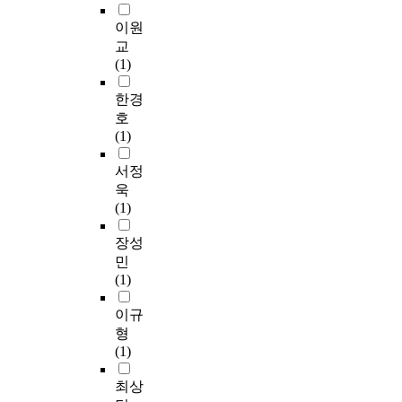
이원
교
(1)
한경
호
(1)
서정
욱
(1)
장성
민
(1)
이규
형
(1)
최상