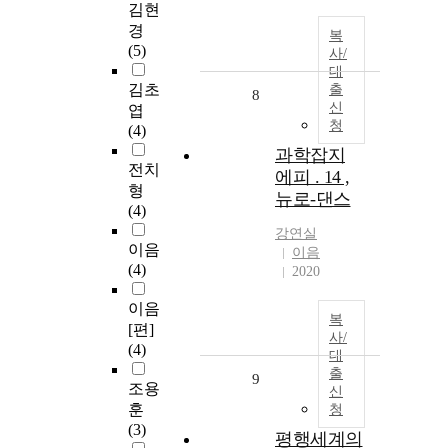
김현
경
복
(5)
사/
대
김초
출
8
신
엽
청
(4)
과학잡지
전치
에피 . 14 ,
형
뉴로-댄스
(4)
강연실
이음
이음
(4)
2020
이음
복
[편]
사/
(4)
대
출
9
조용
신
훈
청
(3)
평행세계의