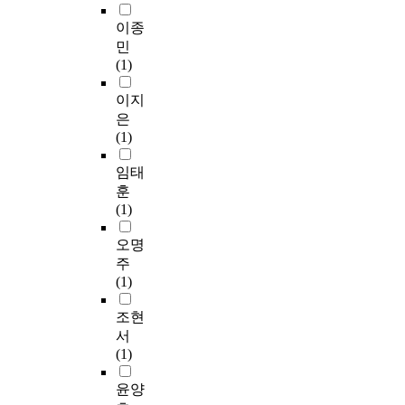
이종
민
(1)
이지
은
(1)
임태
훈
(1)
오명
주
(1)
조현
서
(1)
윤양