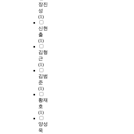
장진
성
(1)
신현
출
(1)
김형
근
(1)
김범
준
(1)
황재
호
(1)
양성
욱