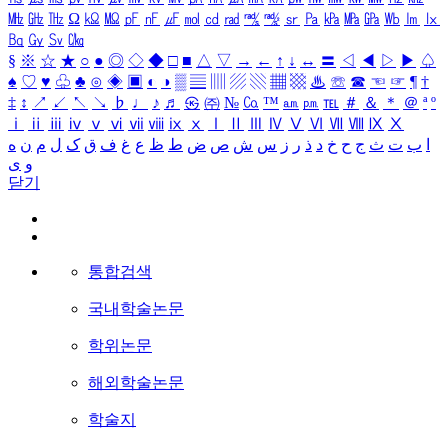
㎒
㎓
㎔
Ω
㏀
㏁
㎊
㎋
㎌
㏖
㏅
㎭
㎮
㎯
㏛
㎩
㎪
㎫
㎬
㏝
㏐
㏓
㏃
㏉
㏜
㏆
§
※
☆
★
○
●
◎
◇
◆
□
■
△
▽
→
←
↑
↓
↔
〓
◁
◀
▷
▶
♤
♠
♡
♥
♧
♣
⊙
◈
▣
◐
◑
▒
▤
▥
▨
▧
▦
▩
♨
☏
☎
☜
☞
¶
†
‡
↕
↗
↙
↖
↘
♭
♩
♪
♬
㉿
㈜
№
㏇
™
㏂
㏘
℡
＃
＆
＊
＠
ª
º
ⅰ
ⅱ
ⅲ
ⅳ
ⅴ
ⅵ
ⅶ
ⅷ
ⅸ
ⅹ
Ⅰ
Ⅱ
Ⅲ
Ⅳ
Ⅴ
Ⅵ
Ⅶ
Ⅷ
Ⅸ
Ⅹ
ا
ب
ت
ث
ج
ح
خ
د
ذ
ر
ز
س
ش
ص
ض
ط
ظ
ع
غ
ف
ق
ک
ل
م
ن
ه
و
ی
닫기
통합검색
국내학술논문
학위논문
해외학술논문
학술지