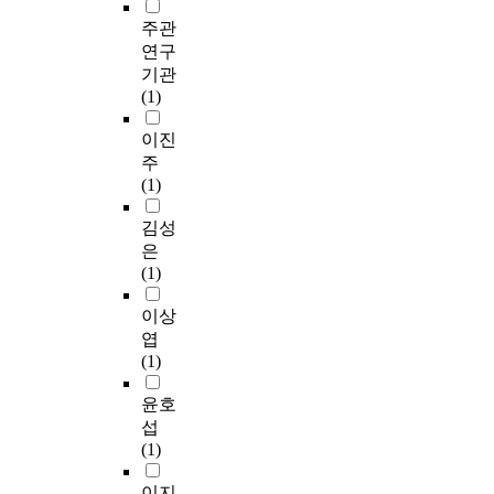
주관
연구
기관
(1)
이진
주
(1)
김성
은
(1)
이상
엽
(1)
윤호
섭
(1)
이지