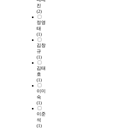
진
(2)
정영
태
(1)
김창
규
(1)
김태
호
(1)
이미
숙
(1)
이준
석
(1)