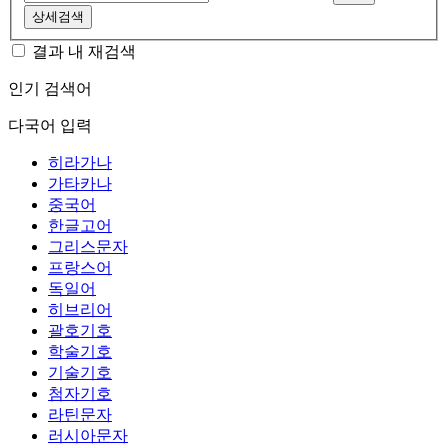
상세검색
결과 내 재검색
인기 검색어
다국어 입력
히라가나
가타카나
중국어
한글고어
그리스문자
프랑스어
독일어
히브리어
괄호기호
학술기호
기술기호
첨자기호
라틴문자
러시아문자