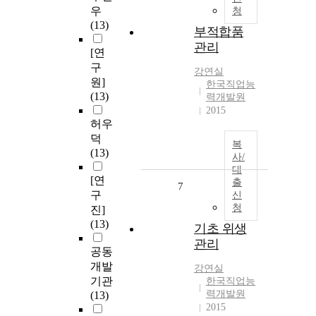
우
청
(13)
부적합품
관리
[연
구
강연실
원]
한국직업능
(13)
력개발원
2015
허우
덕
복
(13)
사/
대
[연
출
7
구
신
청
진]
(13)
기초 위생
관리
공동
개발
강연실
기관
한국직업능
력개발원
(13)
2015