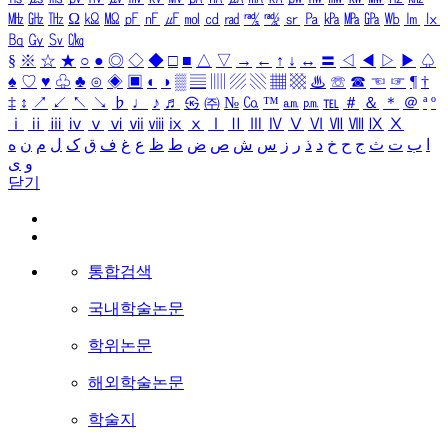
㎒
㎓
㎔
Ω
㏀
㏁
㎊
㎋
㎌
㏖
㏅
㎭
㎮
㎯
㏛
㎩
㎪
㎫
㎬
㏝
㏐
㏓
㏃
㏉
㏜
㏆
§
※
☆
★
○
●
◎
◇
◆
□
■
△
▽
→
←
↑
↓
↔
〓
◁
◀
▷
▶
♤
♠
♡
♥
♧
♣
⊙
◈
▣
◐
◑
▒
▤
▥
▨
▧
▦
▩
♨
☏
☎
☜
☞
¶
†
‡
↕
↗
↙
↖
↘
♭
♩
♪
♬
㉿
㈜
№
㏇
™
㏂
㏘
℡
＃
＆
＊
＠
ª
º
ⅰ
ⅱ
ⅲ
ⅳ
ⅴ
ⅵ
ⅶ
ⅷ
ⅸ
ⅹ
Ⅰ
Ⅱ
Ⅲ
Ⅳ
Ⅴ
Ⅵ
Ⅶ
Ⅷ
Ⅸ
Ⅹ
ا
ب
ت
ث
ج
ح
خ
د
ذ
ر
ز
س
ش
ص
ض
ط
ظ
ع
غ
ف
ق
ک
ل
م
ن
ه
و
ی
닫기
통합검색
국내학술논문
학위논문
해외학술논문
학술지