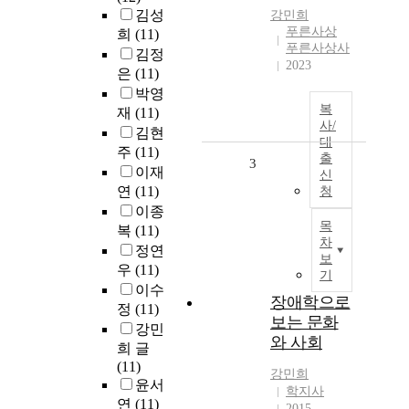
김성
강민희
푸른사상
희
(11)
푸른사상사
김정
2023
은
(11)
박영
복
재
(11)
사/
김현
대
주
(11)
출
3
이재
신
연
(11)
청
이종
목
복
(11)
차
정연
보
우
(11)
기
이수
장애학으로
정
(11)
보는 문화
강민
와 사회
희 글
(11)
강민희
윤서
학지사
연
(11)
2015