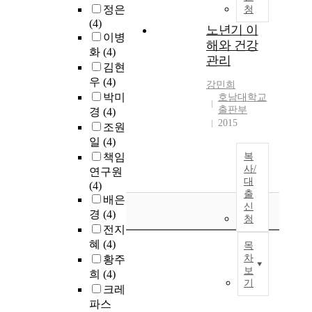
정은
청
(4)
노년기 이
이병
해와 건강
화
(4)
관리
김현
우
(4)
강민희
박미
호남대학교
출판부
경
(4)
2015
조원
일
(4)
책임
복
사/
연구원
대
(4)
출
배은
신
경
(4)
청
전지
혜
(4)
목
차
황주
보
희
(4)
기
크레
파스