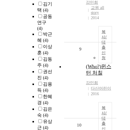
강민희
김기
교원 all
택
(4)
story
공동
2014
연구
(4)
복
박근
사/
혜
(4)
대
이상
출
9
훈
(4)
신
청
김동
주
(4)
(Who?)윈스
권선
턴 처칠
진
(4)
강민희
김용
다산어린이
득
(4)
2016
한혜
경
(4)
복
김은
사/
숙
(4)
대
유상
출
10
근
(4)
신