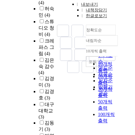
(4)
내보내기
허숙
내책장담기
민
(4)
한글로보기
스튜
디오 청
정확도순
비
(4)
크레
내림차순
정확도
파스 그
순
10개씩 출력
내림차순
림
(4)
인기도
김은
순
조회
10개씩
숙 감수
연도순
출력
(4)
제목순
20개씩
김경
저자순
출력
미
(3)
발행기
30개씩
김경
관순
출력
호
(3)
50개씩
대구
출력
대학교
100개씩
(3)
출력
김동
기
(3)