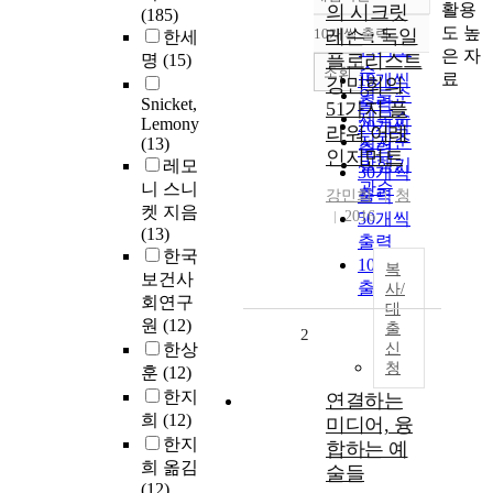
정확도
활용
의 시크릿
(185)
순
도 높
10개씩 출력
레슨 : 독일
한세
내림차순
인기도
은 자
플로리스트
명
(15)
순
조회
료
10개씩
강민희의
연도순
출력
Snicket,
51가지 플
제목순
Lemony
20개씩
라워 어레
저자순
(13)
출력
인지먼트
발행기
레모
30개씩
관순
니 스니
출력
강민희
청
켓 지음
2016
50개씩
(13)
출력
한국
100개씩
복
보건사
출력
사/
회연구
대
원
(12)
출
2
한상
신
청
훈
(12)
한지
연결하는
희
(12)
미디어, 융
한지
합하는 예
희 옮김
술들
(12)