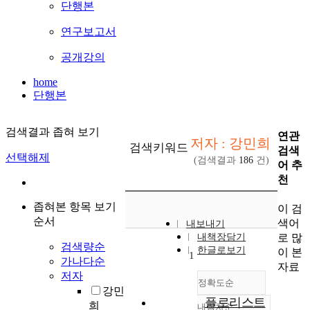
단행본
연구보고서
공개강의
home
단행본
검색결과 좁혀 보기
연관
저자 : 강민희
검색키워드
검색
선택해제
(검색결과
186
건)
어 추
천
좁혀본 항목 보기
이 검
순서
색어
내보내기
로 많
내책장담기
검색량순
한글로보기
이 본
1
가나다순
자료
저자
정확도순
강민
플로리스트
희
내림차순