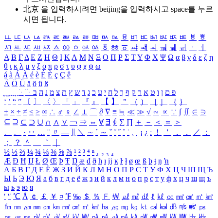
北京 을 입력하시려면
beijing
을 입력하시고 space를 누르
시면 됩니다.
ㅥ
ㅦ
ㅧ
ㅨ
ㅩ
ㅪ
ㅫ
ㅬ
ㅭ
ㅮ
ㅯ
ㅰ
ㅱ
ㅲ
ㅳ
ㅴ
ㅵ
ㅶ
ㅷ
ㅸ
ㅹ
ㅺ
ㅻ
ㅼ
ㅽ
ㅾ
ㅿ
ㆀ
ㆁ
ㆂ
ㆃ
ㆄ
ㆅ
ㆆ
ㆇ
ㆈ
ㆉ
ㆊ
ㆋ
ㆌ
ㆍ
ㆎ
Α
Β
Γ
Δ
Ε
Ζ
Η
Θ
Ι
Κ
Λ
Μ
Ν
Ξ
Ο
Π
Ρ
Σ
Τ
Υ
Φ
Χ
Ψ
Ω
α
β
γ
δ
ε
ζ
η
θ
ι
κ
λ
μ
ν
ξ
ο
π
ρ
σ
τ
υ
φ
χ
ψ
ω
á
à
Á
À
é
è
É
È
ç
Ç
ê
Ä
Ö
Ü
ä
ö
ü
ß
ְ
ֳ
ֲ
ֱ
ָ
ַ
ֵ
ֶ
ִ
ֹ
ּ
ֻ
ׂ
ׁ
ּ
ב
ה
נ
מ
צ
ת
ץ
ש
ד
ג
כ
ע
י
ח
ל
ך
ף
ק
ר
א
ט
ו
ן
ם
פ
‘
’
“
”
〔
〕
〈
〉
「
」
『
』
【
】
＂
（
）
［
］
｛
｝
±
×
÷
≠
≤
≥
∞
∴
♂
♀
∠
⊥
⌒
∂
∇
≡
≒
≪
≫
√
∽
∝
∵
∫
∬
∈
∋
⊆
⊇
⊂
⊃
∪
∩
∧
∨
￢
⇒
⇔
∀
∃
∮
∑
∏
＋
－
＜
＝
＞
、
。
·
‥
…
¨
〃
―
∥
＼
∼
´
～
ˇ
˘
˝
˚
˙
¸
˛
¡
¿
ː
！
＇
，
．
／
：
；
？
＾
＿
｀
｜
½
⅓
⅔
¼
¾
⅛
⅜
⅝
⅞
¹
²
³
⁴
ⁿ
₁
₂
₃
₄
Æ
Ð
Ħ
Ĳ
Ł
Ø
Œ
Þ
Ŧ
Ŋ
æ
đ
ð
ħ
ı
ĳ
ĸ
ŀ
ł
ø
œ
ß
þ
ŧ
ŋ
ŉ
А
Б
В
Г
Д
Е
Ё
Ж
З
И
Й
К
Л
М
Н
О
П
Р
С
Т
У
Ф
Х
Ц
Ч
Ш
Щ
Ъ
Ы
Ь
Э
Ю
Я
а
б
в
г
д
е
ё
ж
з
и
й
к
л
м
н
о
п
р
с
т
у
ф
х
ц
ч
ш
щ
ъ
ы
ь
э
ю
я
′
″
℃
Å
￠
￡
￥
¤
℉
‰
＄
％
Ｆ
￦
㎕
㎖
㎗
ℓ
㎘
㏄
㎣
㎤
㎥
㎦
㎙
㎚
㎛
㎜
㎝
㎞
㎟
㎠
㎡
㎢
㏊
㎍
㎎
㎏
㏏
㎈
㎉
㏈
㎧
㎨
㎰
㎱
㎲
㎳
㎴
㎵
㎶
㎷
㎸
㎹
㎀
㎁
㎂
㎃
㎄
㎺
㎻
㎽
㎾
㎿
㎐
㎑