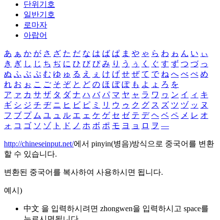
단위기호
일반기호
로마자
아랍어
あ
ぁ
か
が
さ
ざ
た
だ
な
は
ば
ぱ
ま
や
ゃ
ら
わ
ゎ
ん
い
ぃ
き
ぎ
し
じ
ち
ぢ
に
ひ
び
ぴ
み
り
う
ぅ
く
ぐ
す
ず
つ
づ
っ
ぬ
ふ
ぶ
ぷ
む
ゆ
ゅ
る
え
ぇ
け
げ
せ
ぜ
て
で
ね
へ
べ
ぺ
め
れ
お
ぉ
こ
ご
そ
ぞ
と
ど
の
ほ
ぼ
ぽ
も
よ
ょ
ろ
を
ア
ァ
カ
サ
ザ
タ
ダ
ナ
ハ
バ
パ
マ
ヤ
ャ
ラ
ワ
ヮ
ン
イ
ィ
キ
ギ
シ
ジ
チ
ヂ
ニ
ヒ
ビ
ピ
ミ
リ
ウ
ゥ
ク
グ
ス
ズ
ツ
ヅ
ッ
ヌ
フ
ブ
プ
ム
ユ
ュ
ル
エ
ェ
ケ
ゲ
セ
ゼ
テ
デ
ヘ
ベ
ペ
メ
レ
オ
ォ
コ
ゴ
ソ
ゾ
ト
ド
ノ
ホ
ボ
ポ
モ
ヨ
ョ
ロ
ヲ
―
http://chineseinput.net/
에서 pinyin(병음)방식으로 중국어를 변환
할 수 있습니다.
변환된 중국어를 복사하여 사용하시면 됩니다.
예시)
中文 을 입력하시려면
zhongwen
을 입력하시고 space를
누르시면됩니다.