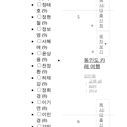
복
정태
사/
호
(9)
대
출
정현
5
신
철
(9)
청
정보
영
(9)
목
서혜
차
보
애
(9)
기
윤상
용
(9)
동인도 카
천정
레 여행
환
(9)
강민희
허제
교원 all
강
(9)
story
정희
2014
경
(8)
이기
복
연
(8)
사/
이민
대
경
(8)
출
6
신
강민