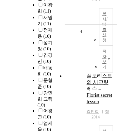
이왕
희
(11)
복
서명
사/
기
(11)
대
정재
출
4
신
용
(10)
청
성기
창
(10)
목
김경
차
민
(10)
보
기
배동
화
(10)
플로리스트
문형
의 시크릿
준
(10)
레슨 =
강민
Florist secret
희 그림
lesson
(10)
어경
강민희
청
연
(10)
2014
엄세
욱
(10)