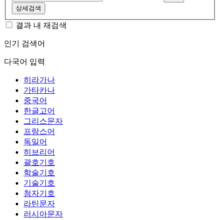
상세검색
결과 내 재검색
인기 검색어
다국어 입력
히라가나
가타카나
중국어
한글고어
그리스문자
프랑스어
독일어
히브리어
괄호기호
학술기호
기술기호
첨자기호
라틴문자
러시아문자