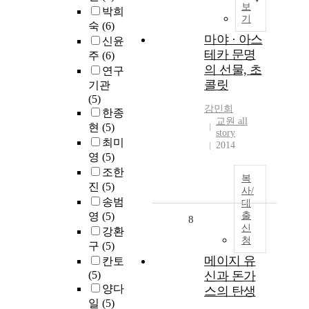
보
박희
기
숙
(6)
마야 · 아스
신윤
테카 문명
주
(6)
의 선물, 초
연구
콜릿
기관
(5)
강민희
한종
교원 all
현
(5)
story
최미
2014
영
(5)
조한
복
진
(5)
사/
송범
대
영
(5)
출
8
신
강환
청
구
(5)
메이지 유
칸토
(5)
신과 돈가
양다
스의 탄생
일
(5)