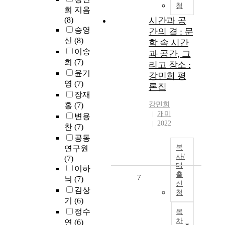
청
희 지음
(8)
시간과 공
승영
간의 결 : 문
신
(8)
학 속 시간
이송
과 공간, 그
희
(7)
리고 장소 :
윤기
강민희 평
영
(7)
론집
장재
강민희
홍
(7)
개미
변용
2022
찬
(7)
공동
복
연구원
사/
(7)
대
이하
출
7
늬
(7)
신
김상
청
기
(6)
정수
목
차
연
(6)